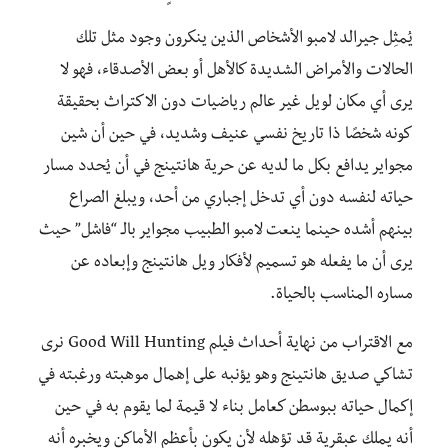
يُمثِل جيرالد لامبو الأشخاص الذين ينكرون وجود مثل تلك
الحالات والأمراض الشديدة كالأهل أو بعض الأصدقاء، فهو لا
يرى أي مكان لويل غير عالم رياضيات دون الاكتراث بحقيقة
كونه شخصًا ذا تاريخ نفسي عنيف وشديد، في حين أن شين
مجواير يدافع بكل ما لديه عن حرية هانتينج في أن يُحدد مسار
حياته لنفسه دون أي تدخل إجباري من أحد، ويبلغ الصراع
بينهم أشده حينما ينعت لامبو الطبيب مجواير بالـ “فاشل” حيث
يرى أن ما يفعله هو تسميم لأفكار ويل هانتينج وإبعاده عن
مساره المناسب بالحياة.
مع الاقتراب من نهاية أحداث فيلم Good Will Hunting نرى
تشاكي صديق هانتينج وهو يؤنبه على إهمال موهبته ورغبته في
إكمال حياته ببوسطن كعامل بناء لا قيمة لما يقوم به في حين
أنه يملك عبقرية قد تؤهله لأن يكون بأعظم الأماكن ويخبره أنه