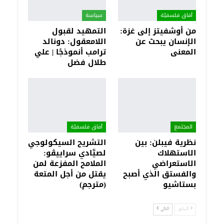
آفاق فلسفيّة‎
سياسة
من أوشفيتز إلى غزة:
التمهيد لقبول
الإنسان يبحث عن
اللامعقول: دونالد
المعنى
ترامب أنموذجًا | علي
طلال فضل
المجتمع
آفاق فلسفيّة‎
نظرية فيبلن: بين
التشريح السيكولوجي
الاستهلاك
لصيَّادي سراييڤو:
الاستعراضي
الملامح المفزعة لمن
والفستق الذي أصبح
يقتل من أجل المتعة
بستاشيو
(مترجم)
السابق
التالي