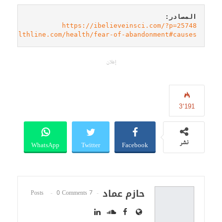
المصادر:

https://ibelieveinsci.com/?p=25748
w.healthline.com/health/fear-of-abandonment#causes
إعلان
3٬191
WhatsApp
Twitter
Facebook
نشر
حازم عماد
0 Comments
7 Posts