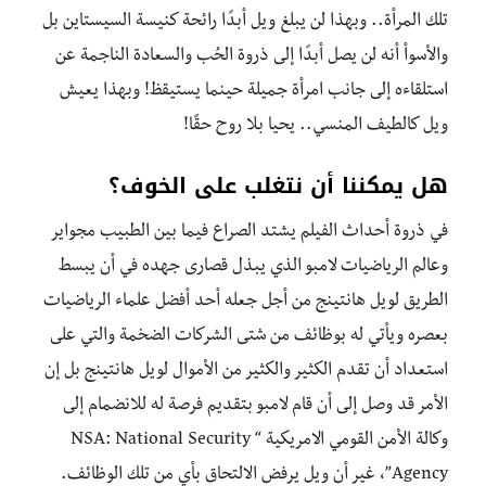
تلك المرأة.. وبهذا لن يبلغ ويل أبدًا رائحة كنيسة السيستاين بل
والأسوأ أنه لن يصل أبدًا إلى ذروة الحُب والسعادة الناجمة عن
استلقاءه إلى جانب امرأة جميلة حينما يستيقظ! وبهذا يعيش
ويل كالطيف المنسي.. يحيا بلا روح حقًا!
هل يمكننا أن نتغلب على الخوف؟
في ذروة أحداث الفيلم يشتد الصراع فيما بين الطبيب مجواير
وعالم الرياضيات لامبو الذي يبذل قصارى جهده في أن يبسط
الطريق لويل هانتينج من أجل جعله أحد أفضل علماء الرياضيات
بعصره ويأتي له بوظائف من شتى الشركات الضخمة والتي على
استعداد أن تقدم الكثير والكثير من الأموال لويل هانتينج بل إن
الأمر قد وصل إلى أن قام لامبو بتقديم فرصة له للانضمام إلى
وكالة الأمن القومي الامريكية “ NSA: National Security
Agency”، غير أن ويل يرفض الالتحاق بأيٍ من تلك الوظائف.