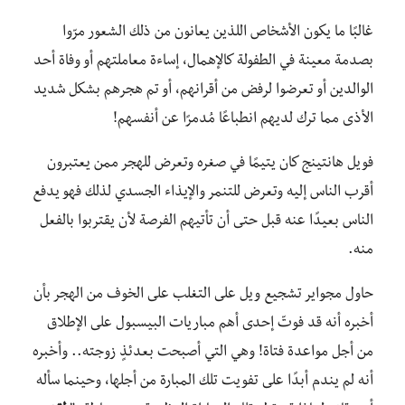
غالبًا ما يكون الأشخاص اللذين يعانون من ذلك الشعور مرّوا
بصدمة معينة في الطفولة كالإهمال، إساءة معاملتهم أو وفاة أحد
الوالدين أو تعرضوا لرفض من أقرانهم، أو تم هجرهم بشكل شديد
الأذى مما ترك لديهم انطباعًا مُدمرًا عن أنفسهم!
فويل هانتينج كان يتيمًا في صغره وتعرض للهجر ممن يعتبرون
أقرب الناس إليه وتعرض للتنمر والإيذاء الجسدي لذلك فهو يدفع
الناس بعيدًا عنه قبل حتى أن تأتيهم الفرصة لأن يقتربوا بالفعل
منه.
حاول مجواير تشجيع ويل على التغلب على الخوف من الهجر بأن
أخبره أنه قد فوتّ إحدى أهم مباريات البيسبول على الإطلاق
من أجل مواعدة فتاة! وهي التي أصبحت بعدئذٍ زوجته.. وأخبره
أنه لم يندم أبدًا على تفويت تلك المبارة من أجلها، وحينما سأله