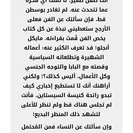
أنت طفل صغير، لا تملك أي فكرة
عما تتحدث عنه. لم تغادر بوسطن
قط، فإن سألتك عن الفن فعلى
الأرجح ستعطيني نبذة عن كل كتاب
يخص الفن قُمتَ بقراءته. مايكل
أنجلو! قد تعرف الكثير عنه: أعماله
الشهيرة وتطلعاته السياسية
وقصته مع البابا والتوجه الجنسي
وكل الأعمال، أليس كذلك؟! ولكني
أراهنك أنك لا تستطيع إخباري كيف
تبدو رائحة كنيسة السيستاين، فأنت
لم تجلس هناك قط ولم تنظر للأعلى
لتشهد ذلك المنظر البديع!
وإن سألتك عن النساء فمن المُحتمل