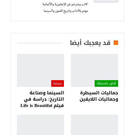
كاتب ومترجم عن الإنجليزية والألمانية
مهتم بالأداب وتاريخ الفنون والسينما
قد يعجبك أيضا
آفاق فلسفيّة‎
سينما
جماليات السيطرة
السينما وصناعة
وجماليات اللايقين
التاريخ: دراسة في
فيلم Life is Beautiful