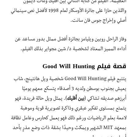
العظيمة. الفيلم من كتابة الثنائي بين أفليك ومات ديمون
واللذين حازا على جائزة الأوسكار لعام 1998 لأفضل نص سينمائي
أصلي وإخراج جوس فان سانت.
وفاز الراحل روبين ويليامز بجائزة أفضل ممثل بدور مساعد عن
أداءه المميز المعتاد لشخصية د/ شين مجواير بذلك الفيلم.
قصة فيلم Good Will Hunting
يتتبع فيلم Good Will Hunting شخصية ويل هانتينج، شاب
يعيش بجنوب بوسطن ولديه 3 أصدقاء يتسكع معهم يوميًا
أبرزهم صديقه تشاكي (
بين أفليك
). يمثل ويل حالة فريدة، فهو
يتمتع بمستوى تفكير عبقري وذاكرة تصويرية قوية وموهبة
لامعة بعلم الرياضيات ورغم ذلك فهو يعمل كحارس وعامل نظافة
بمعهد MIT الشهير ويمكث وحيدًا بشقة ذات وضع مذرٍ بأحد