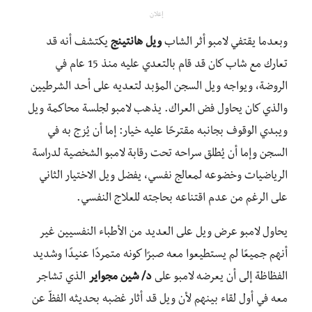
إعلان
وبعدما يقتفي لامبو أثر الشاب
ويل هانتينج
يكتشف أنه قد
تعارك مع شاب كان قد قام بالتعدي عليه منذ 15 عام في
الروضة، ويواجه ويل السجن المؤبد لتعديه على أحد الشرطيين
والذي كان يحاول فض العراك. يذهب لامبو لجلسة محاكمة ويل
ويبدي الوقوف بجانبه مقترحًا عليه خيار: إما أن يُزج به في
السجن وإما أن يُطلق سراحه تحت رقابة لامبو الشخصية لدراسة
الرياضيات وخضوعه لمعالج نفسي، يفضل ويل الاختيار الثاني
على الرغم من عدم اقتناعه بحاجته للعلاج النفسي.
يحاول لامبو عرض ويل على العديد من الأطباء النفسيين غير
أنهم جميعًا لم يستطيعوا معه صبرًا كونه متمردًا عنيدًا وشديد
الفظاظة إلى أن يعرضه لامبو على
د/ شين مجواير
الذي تشاجر
معه في أول لقاء بينهم لأن ويل قد أثار غضبه بحديثه الفظّ عن