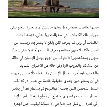
حينما يخاطب مجواير ويل وهما جالسان أمام بحيرة البجع يلقي
مجواير تلك الكلمات التي استهللت بها مقالي، فيُسقِط بتلك
الكلمات أن ويل قد يعرف الفن ولكن لا يشعر به، ويسمع عن
الحب ولكنه لا يفهم معناه، ويعرف النساء ولكنه لا يقترب حقًا
منهن ويستكشفهن! فالخوف من الهجر يجعل الإنسان في حالة
من التشكك والهروب تارة وفي حالة من الاحتياج الشديد
والضعف تارة أخرى، ويظل الإنسان متذبذبًا باذلًا قصارى جهده
في أن يستقر دون جدوى حقيقية خاصة مع عدم إدراكه لذلك
النمط الشخصي الذي يحمله! فهانتينج لم يستطع قط أن يغادر
بوسطن بسبب خوفه، ولم يستطع أن يُسلِم قلبه إلى امرأة لإنه
-في نظره- إن فعل ذلك فما هي إلا مسألة توقيت حتى تهجره