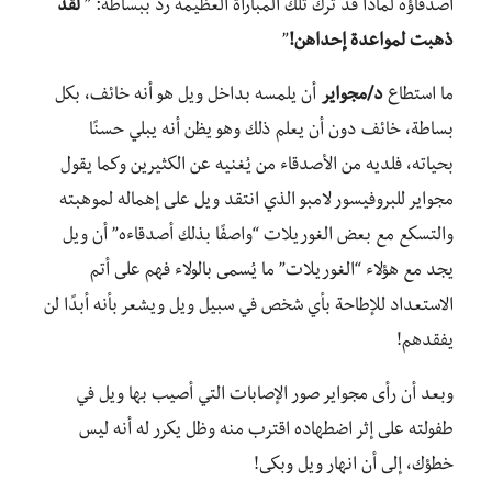
أصدقاؤه لماذا قد ترك تلك المباراة العظيمة رد ببساطة: ”
لقد
ذهبت لمواعدة إحداهن!
”
ما استطاع
د/مجواير
أن يلمسه بداخل ويل هو أنه خائف، بكل
بساطة، خائف دون أن يعلم ذلك وهو يظن أنه يبلي حسنًا
بحياته، فلديه من الأصدقاء من يُغنيه عن الكثيرين وكما يقول
مجواير للبروفيسور لامبو الذي انتقد ويل على إهماله لموهبته
والتسكع مع بعض الغوريلات “واصفًا بذلك أصدقاءه” أن ويل
يجد مع هؤلاء “الغوريلات” ما يُسمى بالولاء فهم على أتم
الاستعداد للإطاحة بأي شخص في سبيل ويل ويشعر بأنه أبدًا لن
يفقدهم!
وبعد أن رأى مجواير صور الإصابات التي أصيب بها ويل في
طفولته على إثر اضطهاده اقترب منه وظل يكرر له أنه ليس
خطؤك، إلى أن انهار ويل وبكى!