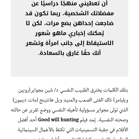
أن تعطيني منهجًا دراسيًا عن
مفضلاتك الشخصية، ربما تكون قد
ضاجعت إحداهن بضع مرات، لكن لا
يُمكنك إخباري ماهو شعور
الاستيقاظ إلى جانب امرأة وتشعر
أنك حقًا غارق بالسعادة.
بتلك الكلمات يخترق الطبيب النفسي د/ شين مجواير(روبين
ويليامز) ذلك الفتى الصعب والعنيد ويل هانتينج (مات ديمون)
الذي تولى مجواير مسؤولية تأهيله النفسي ووضع تقرير عن حالته
وصحته النفسية. يُعد فيلم
Good will hunting
أحد أفضل
الأفلام في حِقبة التسعينيات التي تكتظ بالأعمال السينمائية