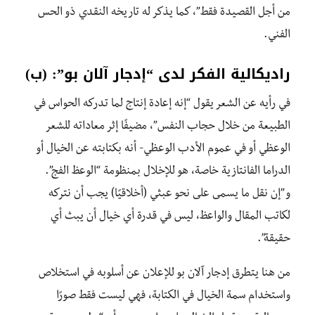
من أجل القصيدة فقط”، كما يذكر له تاريخه النقدي ذو الحس
الفني.
راديكالية الفكر لدى “إدجار آلان بو”: (ب)
في رأيه عن الشعر يقول “إنه إعادة إنتاج لما تدركه الحواس في
الطبيعة من خلال حجاب النفس”، مضيفًا إثر معاداته للشعر
الوعظي أو في عموم الأدب الوعظي- أنه بكتابته عن الخيال أو
الدراما الفانتازية خاصة، هو للإخلال بمنظومة “الوعظ الفج”.
و”إن نقل ما يسمى على نحو عبثي (أخلاقيًا) يجب أن نتركه
لكاتب المقال والواعظ، ليس في قدرة أي خيال أن يبث أي
حقيقة”.
من هنا يتطرق إدجار آلان بو للإعلان عن أسلوبه في استخلاص
واستخدام سمة الخيال في الكتابة، فهي ليست فقط صورًا