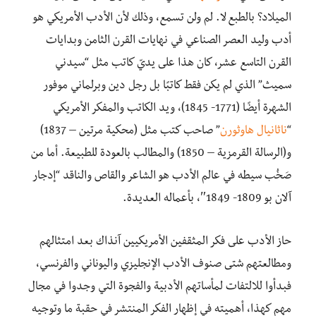
الميلاد؟ بالطبع لا. لم ولن تسمع، وذلك لأن الأدب الأمريكي هو
أدب وليد العصر الصناعي في نهايات القرن الثامن وبدايات
القرن التاسع عشر، كان هذا على يديّ كاتب مثل “سيدني
سميث” الذي لم يكن فقط كاتبًا بل رجل دين وبرلماني موفور
الشهرة أيضًا (1771- 1845)، ويد الكاتب والمفكر الأمريكي
“
ناثانيال هاوثورن
” صاحب كتب مثل (محكية مرتين – 1837)
و(الرسالة القرمزية – 1850) والمطالب بالعودة للطبيعة. أما من
صَخُب سيطه في عالم الأدب هو الشاعر والقاص والناقد “إدجار
آلان بو 1809- 1849″، بأعماله العديدة.
حاز الأدب على فكر المثقفين الأمريكيين آنذاك بعد امتثالهم
ومطالعتهم شتى صنوف الأدب الإنجليزي واليوناني والفرنسي،
فبدأوا للالتفات لمأساتهم الأدبية والفجوة التي وجدوا في مجال
مهم كهذا، أهميته في إظهار الفكر المنتشر في حقبة ما وتوجيه