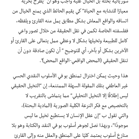
سوريالية بحتة بل الخيال عليه واجب وهو أن “يطرح بحرية
معيارًا للتشابه مع الحياة” كي يقيم الحائط الذي يمنع الخيال من
اتساقه والواقع المعاش بشكل مطابق يمل منه القارئ ويلفظه،
ففلسفته الخاصة تكمن في نقل الحقيقة من خلال تصور واعي
كامل للطبيعة وتخيلها بشكل لا وعظي ممل يتعالى على القارئ أو
الآخرين بشكل أو بآخر، أي للتوضيح ” أن تكون صادقة دون أن
تنقل الحقيقي (المحض الواقعي-الواقع المحض)”.
هذا وحيث يمكن اختزال تمنطق بو في الأسلوب النقدي الحسي
غير العاطفي بتلك المقولة السهلة الممتنعة، إن “التخيل الحقيقي
ليس إطلاقًا إلا التخيل التحليلي” مما يتماشى بالتقريب لا
بالتخصيص مع فكر النزعة الكلية الصورية (المادية البحتة)،
والتي تقول ب “إن عقل الإنسان لا يستطيع تخيل ما ليس
موجودًا”، وبهذا نصل لجوهر أسلوب بو في النقد والكتابة وهو بلا
منازع أسلوب يعتمد كليًا على المنطق والعقل منه وإلى القارئ