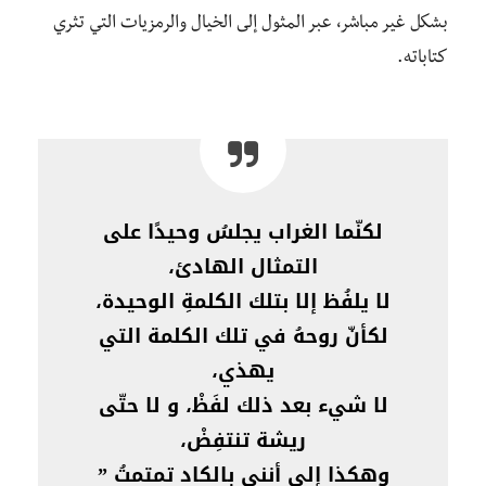
بشكل غير مباشر، عبر المثول إلى الخيال والرمزيات التي تثري
كتاباته.
لكنّما الغراب يجلسُ وحيدًا على
التمثال الهادئ،
لا يلفُظ إلا بتلك الكلمةِ الوحيدة،
لكأنّ روحهُ في تلك الكلمة التي
يهذي،
لا شيء بعد ذلك لفَظْ، و لا حتّى
ريشة تنتفِضْ،
وهكذا إلى أنني بالكاد تمتمتُ ”