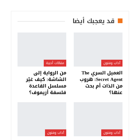
قد يعجبك أيضا
آداب وفنون
مقالات أدبية
العميل السري The
من الرواية إلى
Secret Agent: هروب
الشاشة: كيف غيّر
من الذات أم بحث
مسلسل القاعدة
عنها؟
فلسفة أزيموف؟
آداب وفنون
آداب وفنون