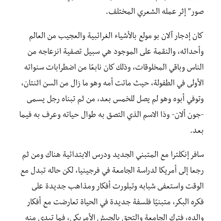
صور” إثر عمله الشعري المختلف.
كان إدجار آلان بو مولع بالأشياء الغرائبية والعجيب من العالم
وأحداثه، والنقمة على الموجود هي سبيل تصفية انزعاجه من
الناس وباقي المخلوقات، وذلك كان نابعًا من اضطرابات سنواته
الأولى في الطفولة، حيث ماتت أمه وهو ما زال من السن اثنتان،
وتوفي أبوه وهو لم يصل للخمس بعد، من ثم تبناه رجل يسمى
-جون ألان- وذا الاسم الذي التصق به طوال حياته وعرف به فيما
بعد.
سافر إنكلترا مع المتبني الجديد ودرس الابتدائية هناك ومن ثم
رجعا إلى أمريكا لدراسة الجامعة في فرجينيا، لكن حاله تبدل مع
الوقت واستعفى شبابه وتبلورت أفكار ومذاهب جديدة على
فكره البكر، متبنيًا فلسفة جديدة في الحياة تعارضت مع أفكار
والده، فترك الجامعة والتحق بالجيش الأمريكي، فما تبدى منه