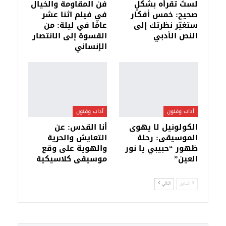
لستَ تقرأه بشكلٍ
فن المقاومة والخيال
صحيح: خمس أفكار
في فيلم اثنا عشر
ستغيّر نظرتك إلى
عامًا في ليلة: من
النص الأدبي
القسوة إلى الانتصار
الإنساني
آداب وفنون
آداب وفنون
الكولونيل لا يهوى
أنا القدس: عن
الموسيقى: رحلة
التعايش والحرية
ظهور “حبيبي يا نور
والهوية على وقع
العين”
موسيقى كلاسيكية
السابق
التالي