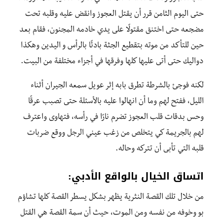
حتى اليوم الثامن قرر أن يقتل العجوز وانقض عليه وقلبه تحت
مضجعه حتى اختنق مقتولًا على يدي خادمه المجنون، فقام بعد
حين للتأكد من موته بتقطيع الجثة بادئًا بالرأس و اليدين وهكذا
دواليك حتى أتى عليها كلها وفرقها في أجزاء مختلفة من البيت.
لكنه فوجئ بالشرطة تطرق بابه إثر عويل سمعه الجيران أثناء
الليل، ففتح لهم وما أن انهالوا عليه بالأسئلة حتى تصبب عرقًا
وحس بدقات قلب العجوز تضرم نارًا في رأسه، فتهاوى واعترف
لهم بالجريمة كي يتخلص من زغب عيني الرجل ووقع ضربات
قلبه التي تأبى أن تتركه وحاله.
اتساق الخيال بالواقع الأدبي:
من خلال تلك القصة النثرية يظهر بشكل يسطر القصة كلها تشاؤم
بو وخوفه من نفسه ومن الموت، حيث أن سمة القصة هي القتل