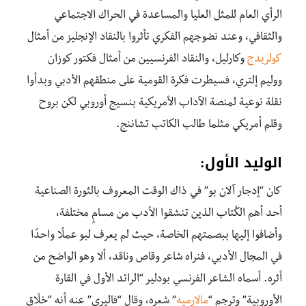
الرأي العام للمثل العليا والمساعدة في الحراك الاجتماعي
والثقافي، وعند نضوجهم الفكري تأثروا بالنقاد الإنجليز من أمثال
كولريدج
وكارليل، والنقاد الفرنسيين من أمثال فكتور كوزان
ووليم إلتري، فسيطرت فكرة القومية على منطقهم الأدبي وبدأوا
نقلة نوعية لمنصة الآداب الأمريكية بنسيج أوروبي لكن بروح
وقلم أمريكي مثلما طالب الكاتب تشاننج.
الوليد الأول:
كان “إدجار آلان بو” في ذاك الوقت المعروف بالثورة الصناعية
أحد أهم الكُتاب الذين تنشقوا الأدب من مسامٍ مختلفة،
وأضافوا إليها ببصمتهم الخاصة، حيث لم يعرف لبو عملًا واحدًا
في المجال الأدبي، فنراه شاعر وقاص وناقد، ألا وهو الواضح من
أثره. أسماه الشاعر الفرنسي بودلير “الرائد الأول في القارة
الأوروبية” وترجم “
مالارميه
” شعره، وقال “فاليري” عنه أنه “خلّاق