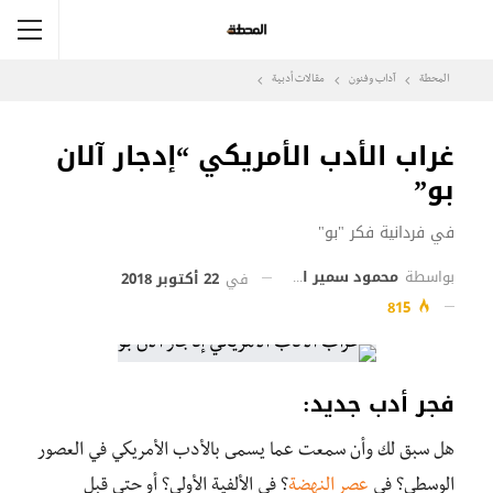
المحطة
آداب وفنون
مقالات أدبية
غراب الأدب الأمريكي “إدجار آلان
بو”
في فردانية فكر "بو"
بواسطة
محمود سمير ابن جالون
في
22 أكتوبر 2018
815
فجر أدب جديد:
هل سبق لك وأن سمعت عما يسمى بالأدب الأمريكي في العصور
الوسطى؟ في
عصر النهضة
؟ في الألفية الأولى؟ أو حتى قبل