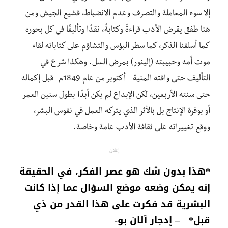
إلا سوء المعاملة والتصرف وعدم الانضباط، فشيع الجيش ومن
هنا طفق يقرض الأدب قراءةً وكتابةً، نقدًا وتأليفًا في كل بحوره
كما أسلفنا الذكر، كما سطر البؤس والتشاؤم على كتاباته لقاء
موت أمه وحبيبته (إلينور) بمرض السل. وهكذا شرع في
التأليف حتى وافته المنية –أكتوبر من عام 1849م- قبل إكماله
حتى سنته الأربعين، لكن الإبداع لم يكن أبدًا بطول سنين العمر
أو بوفرة الإنتاج بل بالأثر الذي يتركه العمل في نفوس البشر،
ووقع تغييراته على ثقافة الأدب عامة وخاصة.
إعلان
*هذا بدون شك هو عصر الفكر، في الحقيقة
إنه يمكن وضعه موضع السؤال عما إذا كانت
البشرية قد فكرت على هذا القدر من ذي
قبل* – إدجار آلان بو-