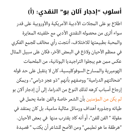
أسلوب “إدجار آلان بو” النقدي: (أ)
اطلاع بو على المجلات الأدبية الأمريكية والأوروبية على قدر
سواء أثرى من محصوله النقدي الأدبي مع خلفيته المغايرة
والمحبة بطبيعتها للاختلاف، أنتجت رأي مخالف للجمع الفكري
في معظم الأحيان ولاذع في البعض الآخر، فكان على سبيل المثال
عكس ممن هم يبجلوا التراجيديا اليونانية، من الملحمات
الهوميرية والمسارح السوفوكليسية، كان لا يتقبل على حد قوله
“ضحالتهم الدرامية” ووصفهم بأنهم “ذو عجز درامي”، ويمكن
إرجاع أسباب كرهه لذلك النوع من الدراما، إلى أن إدجار آلان بو
لم يكن من المؤمنين
بأن الشعر خاصة والفن عامة يحمل في
طياته وجذوره أهداف ورسائل مثالية سامية، بل كان يعتقد في
مقولة ” الفن للفن”، أو أنه كاد يقترب منها في بعض الأحيان.
“هرطقة ما هو تعليمي” ومن الأصح للشاعر أن يكتب ” قصيدة