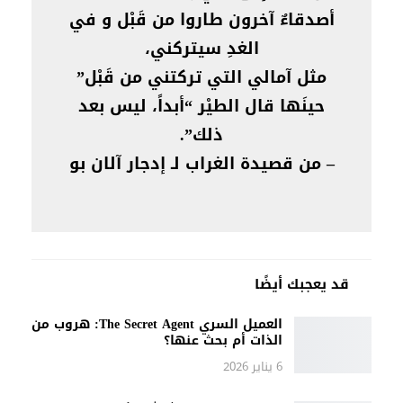
أصدقاءٌ آخرون طاروا من قَبْل و في
الغدِ سيتركني،
مثل آمالي التي تركتني من قَبْل”
حينَها قال الطيْر “أبداً، ليس بعد
ذلك”.
– من قصيدة الغراب لـ إدجار آلان بو
قد يعجبك أيضًا
العميل السري The Secret Agent: هروب من
الذات أم بحث عنها؟
6 يناير 2026