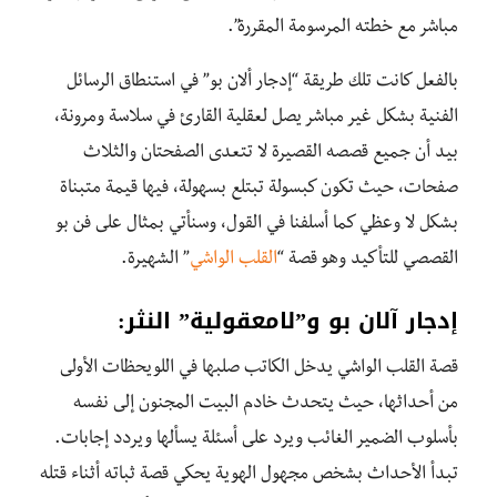
مباشر مع خطته المرسومة المقررة”.
بالفعل كانت تلك طريقة “إدجار ألان بو” في استنطاق الرسائل
الفنية بشكل غير مباشر يصل لعقلية القارئ في سلاسة ومرونة،
بيد أن جميع قصصه القصيرة لا تتعدى الصفحتان والثلاث
صفحات، حيث تكون كبسولة تبتلع بسهولة، فيها قيمة متبناة
بشكل لا وعظي كما أسلفنا في القول، وسنأتي بمثال على فن بو
القصصي للتأكيد وهو قصة “
القلب الواشي
” الشهيرة.
إدجار آلان بو و”لامعقولية” النثر:
قصة القلب الواشي يدخل الكاتب صلبها في اللويحظات الأولى
من أحداثها، حيث يتحدث خادم البيت المجنون إلى نفسه
بأسلوب الضمير الغائب ويرد على أسئلة يسألها ويردد إجابات.
تبدأ الأحداث بشخص مجهول الهوية يحكي قصة ثباته أثناء قتله