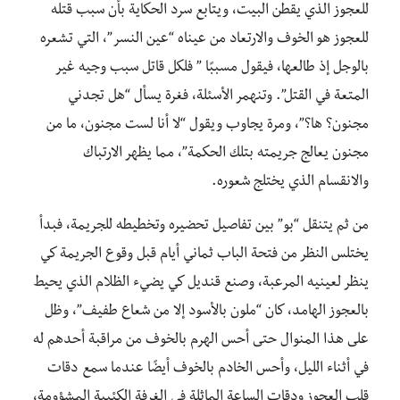
للعجوز الذي يقطن البيت، ويتابع سرد الحكاية بأن سبب قتله
للعجوز هو الخوف والارتعاد من عيناه “عين النسر”، التي تشعره
بالوجل إذ طالعها، فيقول مسببًا ” فلكل قاتل سبب وجيه غير
المتعة في القتل”. وتنهمر الأسئلة، فغرة يسأل “هل تجدني
مجنون؟ ها؟”، ومرة يجاوب ويقول “لا أنا لست مجنون، ما من
مجنون يعالج جريمته بتلك الحكمة”، مما يظهر الارتباك
والانقسام الذي يختلج شعوره.
من ثم يتنقل “بو” بين تفاصيل تحضيره وتخطيطه للجريمة، فبدأ
يختلس النظر من فتحة الباب ثماني أيام قبل وقوع الجريمة كي
ينظر لعينيه المرعبة، وصنع قنديل كي يضيء الظلام الذي يحيط
بالعجوز الهامد، كان “ملون بالأسود إلا من شعاع طفيف”، وظل
على هذا المنوال حتى أحس الهرم بالخوف من مراقبة أحدهم له
في أثناء الليل، وأحس الخادم بالخوف أيضًا عندما سمع دقات
قلب العجوز ودقات الساعة الماثلة في الغرفة الكئيبة المشؤومة،