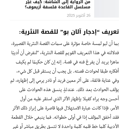
من الرواية إلى الشاشة: كيف غيّر
مسلسل القاعدة فلسفة أزيموف؟
26 أكتوبر 2025
تعريف “إدجار آلان بو” للقصة النثرية:
بما أن لبو لمسة خاصة مؤثرة على سمات القصة النثرية القصيرة،
فدلالته في هذا التعريف القويم للقصة النثرية، “لنفرض أن أديبًا
ماهرًا يريد أن يفرغ فنه في قصة. إنه إن كان حكيمًا لم يكيف
أفكاره طبقا لحوادث قصته. بل يجب أن يستقر قبل كل شيء،
وفي عناية فائقة، على أثر معين فريد أو نادر يرمي إلى إظهاره، ثم
يؤلف الحوادث بعد ذلك. عندئذٍ ينسق هذه الحوادث على
أحسن وجه يراه كفيلا بإظهار الأثر الذي استقر عليه من أول
الأمر. فإذا كانت عبارة الاستهلال فيها قاصرة على إبراز ذلك الأثر
فقد أخفق المؤلف إذا في أولى خطواته. فما ينبغي خلال القطعة
الأدبية كلما خط قلمه كلمة واحدة لا تتسق بطريق مباشر أو غير