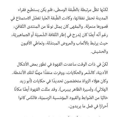
لكنّها تظلّ مرتبطة بالطّبقة الوسطى، فلم يكن يستطيع فقراء
المدينة تحمّل نفقاتها، وكانت الطّبقة العليا تفضّل الاستمتاع في
قصورها منعزلة. والمقهى كان يمثل نوعًا من المنتدى الثّقافيّ،
رغم أنّه أيضًا كان يُدرج في إطار الثّقافة الشّعبيّة أو الجماهيريّة،
حيث يرتبط بالألعاب والعروض المبتذلة، وتعاطي الأفيون
والحشيش.
لكنْ في ذات الوقت ساعدت القهوة في تطوّر بعض الأشكال
الأدبيّة، كالشّعر والحكايات، ووفرت منفذًا مهمًّا لتلك الأنشطة.
وكان هؤلاء الرّواة متخصّصون تحديدًا في حكايات (أبو زيد
الهلالي)، و(سيرة الظاهر بيبرس). وقد مثّلت القهوة أيضًا مكانًا
خاليًا من الضّوابط والقيود المؤسّسية الرّسميّة، فالنّاس كانوا
أحرارًا في فعل ما يريدون.