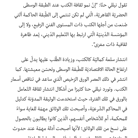
تقول نيللي حنّا: “إنّ نمو ثقافة الكتب عند الطبقة الوسطى
الحضريّة القاهريّة، الّتي لم تكن تنتمي إلى الطّبقة الحاكمة اّلتي
صُنعت من أجلها الكتب ذات المستوى الفنيّ الرّفيع، ولا إلى
المؤسّسة الدّينيّة الّتي ارتبط بها التّعليم الدّيني، يُعد ظاهرة
ثقافية ذات مغزى”.
انتشار سلعة كماليّة كالكتب، وزيادة الطّلب عليها يدلّ على
ارتفاع الحالة الاقتصاديّة للطّبقة الوسطى وتحسّن معيشتها. كما
انتشر في ذلك العصر الورق الرّخيص الّذي ساعد في تناقص أسعار
الكتب. وتورد نيللي حنا كثيرًا من أشكال انتشار ثقاقة التّعامل
بالورق في تلك الفترة، حيث استخدمت الوثيقة المدوّنة كدليل
في المحاكم الشّرعيّة، وأصبحت تلك الوثائق مهمّة للغاية سواءً
للمحكمة، أم للأشخاص أنفسهم، الّذين كانوا يطالبون بالحصول
على نسخ من تلك الوثائق؛ لأنّها أصبحت أدلة مهمّة عند حدوث