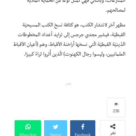
المنازعات، وبالتّالي فهي تمثّل نوعًا من الحماية الماديّة
لمصالحهم.
مظهر آخر لانتشار الكتب، هو كثافة نسخ الكتب المسيحيّة
القبطيّة، فيشير مجدي جرجس إلى تزايد أعداد المخطوطات
الدّينيّة القبطيّة الّتي نسخها أراخنة الأقباط، وهم (أعيان الأقباط
العلمانيين، وليسوا رجال الكهنوت) الّذين أُثروا ثراءً كبيرًا.
إعلان
236
WhatsApp
Twitter
Facebook
نشر