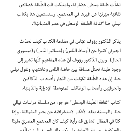
نشأت طبقة وسطى حضاريّة، وامتلكت تلك الطّبقة خصائص
ثقافيّة ميّزتها عن غيرها في المجتمع. وسنستعين هنا بكتاب
نيللي حنا “ثقافة الطبقة الوسطى في مصر العثمانيّة”.
يذكر الدّكتور رؤوف عبّاس في مقدّمة الكتاب كيف تحدّث
الجبرتي كثيرًا عن (أوساط النّاس) و(مساتير النّاس) و(ميسوري
الحال). ويرى الدّكتور رؤوف أنّ هذه المفاهيم كلّها تشير إلى
وجود طبقة تحتلّ مسافة بين خاصّة النّاس وعامّتهم، وتقول نيللي
حنا: إنّ هذه الطّبقة تكوّنت من التّجار وأصحاب الدّكاكين
والحرفيّين وأصحاب الوظائف المتوسّطة الإدرايّة والدّينيّة.
كتاب “ثقافة الطّبقة الوسطى” هو جزء من سلسلة دراسات نيللي
حنّا، والمعنيّة بنقد الأفكار الاستشراقيّة عن مصر العثمانيّة. وإذا
كنّا في المقال السّابق قد رأينا كيف كان المجتمع المصريّ مليئًا