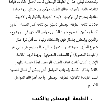
وتتحدّث نيللي حنّا أنّ الطّبقة الوسطى كانت تحمل دلالات قيادة
ثقافيّة بالغة الأهميّة، فتلك الطّبقة يمكن من خلالها بروز قيادة
ثقافيّة يمتزج في تركيبها الأبعاد الدينيّة والتّجاريّة والأدبيّة،
فكانت ثقافة الطبقة الوسطى تتميّز عن ثقافة كبار العلماء، الّذين
كانوا يعدّون أنفسهم حماة الدّين وحراس الأخلاق في المجتمع،
والّذين يرتبطون بشكل قويّ بالسّلطة، وقيادات أقلّ قوّة مثل
شيوخ الطّرق الصّوفيّة. وتستعمل نيللي حنّا مفهوم غرامشي عن
(القيادة العضويّة) أو (المثقّف العضويّ). وربما تريد الكاتبة
الإشارة، كيف كانت ثقافة الطّبقة الوسطى أرضًا خصبة لظهور
ذلك؟ وتذكر الكاتبة بإسهاب العوامل الّتي يمكن أن تمثّل تفسيرًا
لتلك القيادة الثّقافيّة للطّبقة الوسطى، وأحد أهمّ تلك العوامل
التّعليم.
الطبقة الوسطى والكتب: