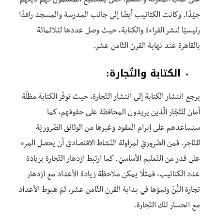
على طلب المعرفة والتّعلّم؛ حتّى يستطيع المسلمون فهم دينهم
جيّدًا. وكانت الكتاتيب أيضًا إلى جانب المدرسة والمسجد رافدًا
رئيسيًا لنشر القراءة والكتابة، حيث وصل عددها لثلاثمائة
بالقاهرة عند نهاية القرن الثّامن عشر.
الكتابة والتّجارة:
يرجع انتشار الكتابة إلى انتشار التّجارة، حيث توفّر الكتابة مظلّة
أمان للتّجّار الّذين يريدون المحافظة على حقوقهم، كما
ستساعدهم على إبرام العقود وغيرها من الوثائق الضّروريّة
للتّاجر. فمن الضّروريّ لمزاولة النّشاط الاقتصاديّ أن يحصل المرء
على قدر من التّعليم الأساسيّ. كما ارتبط ازدهار التّجارة بزيادة
عدد الكتاتيب، فمثلًا يمكن ملاحظة زيادة الأعداد مع ازدهار
تجارة البُّنّ ونموّها في بداية القرن الثّامن عشر، ثمّ هبوط الأعداد
مع انحسار تلك التّجارة.