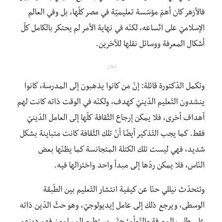
فالأزهر كان أهمّ مؤسّسة تعليميّة في مصر كلّها، بل وفي العالم
الإسلاميّ على اتّساعه، لكنّه في نهاية الأمر لم يحتكر بالكامل كلّ
أشكال المعرفة ووسائل نقلها للآخرين.
إعلان
وتكمل الدّكتورة قائلة: إنّ من كانوا يذهبون إلى المدرسة، كانوا
ينشدون التّعليم الدّينيّ كهدف، ولكنّه في الوقت ذاته كانت لهم
أهداف أخرى، فلا يمكن إرجاع الثّقافة كلّها إلى العامل الدّينيّ
فقط. كما يجب التّذكير أيضًا أنّ تلك الثّقافة كانت متباينة بشكل
شديد، فهي ليست تلك الكتلة المتجانسة كما يظنّها بعض
النّاس، فلا يمكن ردّها إلى مبدأ واحد واختزالها فيه.
وتتحدّث
نيللي حنّا
عن كيفية انتشار التّعليم بين الطّبقة
الوسطى، ويرجع ذلك إلى عامل إيديولوجيّ، وهو حثّ الدّين ذاته