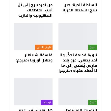
السلطة الحرة: حين
من نورمبيرج إلى تل
تنتج السلطة الحرية
أبيب: تقاطعات
الصهيونية والنازية
تاريخ
تاريخ عالمي
نبوءة قديمة تحذِّر ولا
فلسفة شبينغلر
أحد يصغي: غزو بلاد
وضلال أوروبا (مترجم)
فارس يُفضي إلى ما
لا تُحمَد عقباه (مترجم)
تاريخ
ترجمات
التوريث المشروط:
هل نعيش في عصر