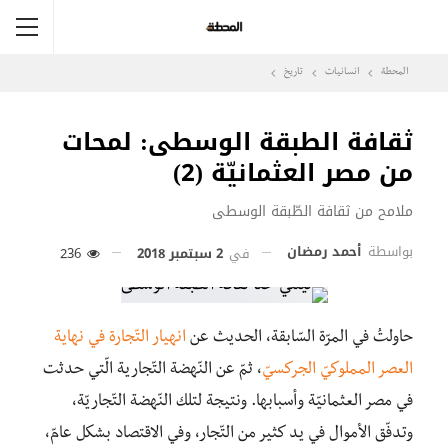
المحطة
انسانيات
تاريخ
ثقافة الطبقة الوسطى: لمحات
من مصر العثمانيّة (2)
ملامح من ثقافة الطّبقة الوسطى
بواسطة
أحمد رمضان
في
2 سبتمبر 2018
236
حاولتُ في المرّة السّابقة، الحديث عن
انهيار التّجارة في نهاية
العصر المملوكيّ الجركسيّ
، ثمّ عن النّهضة التّجارية الّتي حدثت
في مصر العثمانيّة وأسبابها. ونتيجة لتلك النّهضة التّجاريّة،
وتدفّق الأموال في يد كثير من التّجار، وفي الاقتصاد بشكل عامّ،