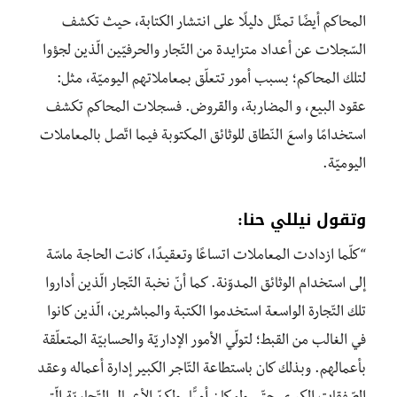
المحاكم أيضًا تمثّل دليلًا على انتشار الكتابة، حيث تكشف
السّجلات عن أعداد متزايدة من التّجار والحرفيّين الّذين لجؤوا
لتلك المحاكم؛ بسبب أمور تتعلّق بمعاملاتهم اليوميّة، مثل:
عقود البيع، و المضاربة، والقروض. فسجلات المحاكم تكشف
استخدامًا واسعَ النّطاق للوثائق المكتوبة فيما اتّصل بالمعاملات
اليوميّة.
وتقول
نيللي حنا
:
“كلّما ازدادت المعاملات اتساعًا وتعقيدًا، كانت الحاجة ماسّة
إلى استخدام الوثائق المدوّنة. كما أنّ نخبة التّجار الّذين أداروا
تلك التّجارة الواسعة استخدموا الكتبة والمباشرين، الّذين كانوا
في الغالب من القبط؛ لتولّي الأمور الإداريّة والحسابيّة المتعلّقة
بأعمالهم. وبذلك كان باستطاعة التّاجر الكبير إدارة أعماله وعقد