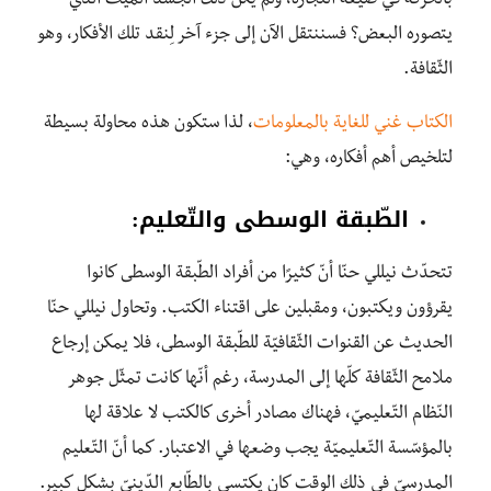
بالحركة في صيغة التّجارة، ولم يكن ذلك الجسد الميّت الّذي
يتصوره البعض؟ فسننتقل الآن إلى جزء آخر لِنقد تلك الأفكار، وهو
الثّقافة.
الكتاب غني للغاية بالمعلومات
، لذا ستكون هذه محاولة بسيطة
لتلخيص أهم أفكاره، وهي:
الطّبقة الوسطى والتّعليم:
تتحدّث
نيللي حنّا
أنّ كثيرًا من أفراد الطّبقة الوسطى كانوا
يقرؤون ويكتبون، ومقبلين على اقتناء الكتب. وتحاول نيللي حنّا
الحديث عن القنوات الثّقافيّة للطّبقة الوسطى، فلا يمكن إرجاع
ملامح الثّقافة كلّها إلى المدرسة، رغم أنّها كانت تمثّل جوهر
النّظام التّعليميّ، فهناك مصادر أخرى كالكتب لا علاقة لها
بالمؤسّسة التّعليميّة يجب وضعها في الاعتبار. كما أنّ التّعليم
المدرسيّ في ذلك الوقت كان يكتسي بالطّابع الدّينيّ بشكل كبير.