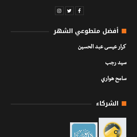
أفضل متطوعي الشهر
كرار عيسى عبد الحسين
سيد رجب
سامح هواري
الشركاء