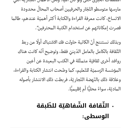
الصّفقات الكبرى حتّى ولو كان أميًّا. ولكنّ الأعمال التّجاريّة الّتي
مارسها متوسطو التّجّار والحرفيين أصحاب المحالّ محدودة
الاتساع، كانت معرفة القراءة والكتابة أكثر أهميّة عندهم، طالما
قصرت إمكاناتهم عن استخدام الكتبة المحترفين”.
وبذلك نستننج أنّ الكاتبة حاولت فك الاشتباك أولًا من ربط
الثّقافة بالكامل بالعامل الدّينيّ فقط، وتوضيح أنّه كانت هناك
روافد أخرى ثقافيّة متمثّلة في الكتب البعيدة عن أعين
المؤسّسة الرّسميّة للتّعليم، كما وضّحت انتشار الكتابة والقراءة،
وعلاقة ذلك بالنّهضة التّجاريّة، فربطت ذلك الانتشار بأصوله
الماديّة، سواءً محليًّا أم إقليميًّا.
الثّقافة الشّفاهيّة للطّبقة
الوسطى: