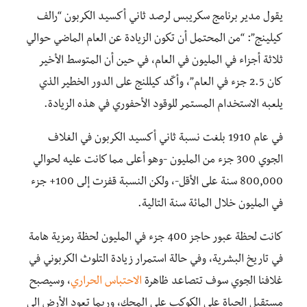
يقول مدير برنامج سكريبس لرصد ثاني أكسيد الكربون “رالف
كيلينج”: “من المحتمل أن تكون الزيادة عن العام الماضي حوالي
ثلاثة أجزاء في المليون في العام، في حين أن المتوسط الأخير
كان 2.5 جزء في العام”، وأكّد كيللنج على الدور الخطير الذي
يلعبه الاستخدام المستمر للوقود الأحفوري في هذه الزيادة.
في عام 1910 بلغت نسبة ثاني أكسيد الكربون في الغلاف
الجوي 300 جزء من المليون -وهو أعلى مما كانت عليه لحوالي
800,000 سنة على الأقل-، ولكن النسبة قفزت إلى 100+ جزء
في المليون خلال المائة سنة التالية.
كانت لحظة عبور حاجز 400 جزء في المليون لحظة رمزية هامة
في تاريخ البشرية، وفي حالة استمرار زيادة التلوث الكربوني في
غلافنا الجوي سوف تتصاعد ظاهرة
الاحتباس الحراري
، وسيصبح
مستقبل الحياة على الكوكب على المحك، وربما تعود الأرض إلى