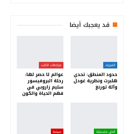
قد يعجبك أيضا
الفيزياء
مراجعات الكتب
حدود المنطق: تحدي
عوالم لا حصر لها:
هلبرت ونظرية غودل
رحلة البروفيسور
وآلة تورنغ
سليم زاروبي في
فهم الحياة والكون
آفاق فلسفيّة‎
سينما