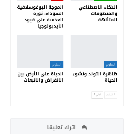
الذكاء الاصطناعي
الموجة اليوغوسلافية
والمنظومات
السوداء: ثورة
المتألهة
العدسة على قيود
الأيديولوجيا
العلوم
العلوم
ظاهرة التولد ونشوء
الحياة على الأرض بين
الحياة
الانقراض والانبعاث
السابق
التالي
اترك تعليقا