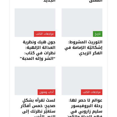
المعنى
الجديد
تاريخ
مراجعات الكتب
التوريث المشروط:
جون هيك ونظرية
إشكاليّة الإمامة في
العدالة الإلهية:
الفكر الزيدي
نظرات في كتاب:
“الشر وإله المحبة”
مراجعات الكتب
آداب وفنون
عوالم لا حصر لها:
لستَ تقرأه بشكلٍ
رحلة البروفيسور
صحيح: خمس أفكار
سليم زاروبي في
ستغيّر نظرتك إلى
فهم الحياة والكون
النص الأدبي