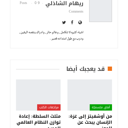
ريهام الشاذلي
0
9 Posts
Comments
اشياء كثيره لا تتكامل , وعالم حائر , وادراك ينقصه اليقين ,
ودرب مع طول امتداده قصير .
قد يعجبك أيضا
آفاق فلسفيّة‎
مراجعات الكتب
من أوشفيتز إلى غزة:
مثلث السلطة: إعادة
الإنسان يبحث عن
توازن النظام العالمي