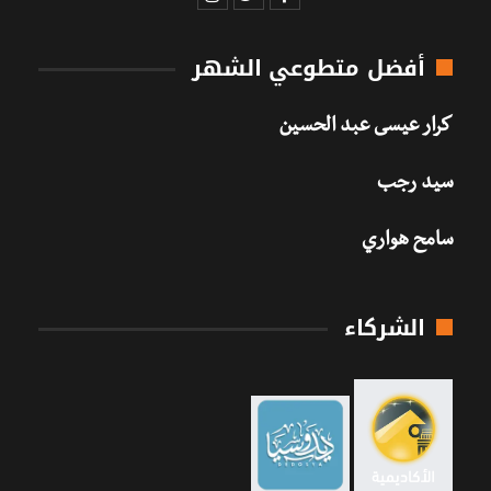
أفضل متطوعي الشهر
كرار عيسى عبد الحسين
سيد رجب
سامح هواري
الشركاء