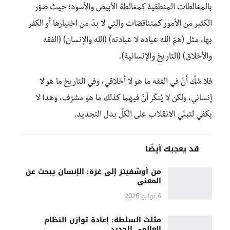
بالمغالطات المنطقية كمغالطة الأبيض والأسود؛ حيث صوّر
الكثير من الأمور كمتناقضات والتي لا بدّ من اختيارها أو الكفر
بها، مثل (همّ الله عباده لا عبادته) (الله والإنسان) (الفقه
والأخلاق) (التاريخ والإنسانية).
فلا شكّ أنّ في الفقه ما هو لا أخلاقي، وفي التاريخ ما هو لا
إنساني، ولكن لا يُنكَر أنّ فيهما كذلك ما هو مشرّف، وهذا لا
يكفي لتبنّي الانقلاب على الكلّ بدل التجديد.
قد يعجبك أيضًا
من أوشفيتز إلى غزة: الإنسان يبحث عن
المعنى
6 يوليو 2026
مثلث السلطة: إعادة توازن النظام
العالمي الجديد