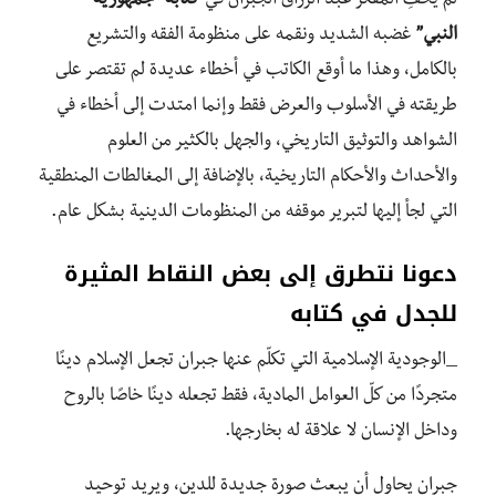
لمْ يُخفِ المفكّر عبد الرزاق الجبران في
كتابه “جمهورية
النبي”
غضبه الشديد ونقمه على منظومة الفقه والتشريع
بالكامل، وهذا ما أوقع الكاتب في أخطاء عديدة لم تقتصر على
طريقته في الأسلوب والعرض فقط وإنما امتدت إلى أخطاء في
الشواهد والتوثيق التاريخي، والجهل بالكثير من العلوم
والأحداث والأحكام التاريخية، بالإضافة إلى المغالطات المنطقية
التي لجأ إليها لتبرير موقفه من المنظومات الدينية بشكل عام.
دعونا نتطرق إلى بعض النقاط المثيرة
للجدل في كتابه
_الوجودية الإسلامية التي تكلّم عنها جبران تجعل الإسلام دينًا
متجردًا من كلّ العوامل المادية، فقط تجعله دينًا خاصًا بالروح
وداخل الإنسان لا علاقة له بخارجها.
جبران يحاول أن يبعث صورة جديدة للدين، ويريد توحيد