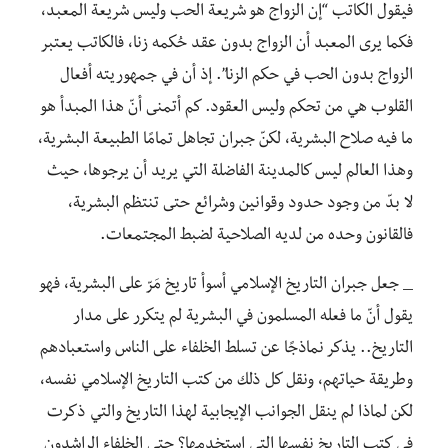
فيقول الكاتب “إن الزواج هو شريعة الحب وليس شريعة المعبد،
فكما يرى المعبد أن الزواج بدون عقد حُكمه زنا، فالكاتب يعتبر
الزواج بدون الحب في حكم الزنا”. إذ أن في جمهوريته أفعال
القلوب هي من تحكم وليس العقود. كم أتمنى أنّ هذا المبدأ هو
ما فيه صلاح البشرية، لكنّ جبران تجاهل تمامًا الطبيعة البشرية،
وهذا العالم ليس كالمدينة الفاضلة التي يريد أن يرجوها، حيث
لا بدّ من وجود حدود وقوانين وشرائع حتى تنتظم البشرية،
فالقانون وحده من لديه الصلاحية لضبط المجتمعات.
_ جعل جبران التاريخ الإسلامي أسوأ تاريخ مَرّ على البشرية، فهو
يقول أنّ ما فعله المسلمون في البشرية لم يتكرر على مدار
التاريخ.. يذكر نماذجًا عن تسلط الخلفاء على الناس واستعبادهم
وطريقة حياتهم، ونقل كل ذلك من كتب التاريخ الإسلامي نفسه،
لكن لماذا لم ينقل الجوانب الإيجابية لهذا التاريخ والتي ذكرت
في كتب التاريخ نفسها التي استخدمها؟ حتى الخلفاء الراشدون