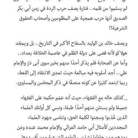
لم يسلموا من قلمه.. فتارة يصف حرب الردة في زمن أبي بكر
الصديق أنها حرب همجية على المظلومين وأصحاب الحقوق
الشرعية!!
ويصف خالد بن الوليد بالسفاح الأكبر في التاريخ.. بل ويمجّد
هولاكو لأنه قضى على دولة الظلم في عاصمة الخلافة بغداد..
وأما عن الصحابة فلم يذكر أحدًا منهم بخير سوى أبى ذرّ والإمام
علي.. أجد أسلوبه فيه مبالغة حيث تعدى الانتقاد إلى اللغط،
ربما ابتعد كثيرًا عن كونه منصفًا في ذكر المحاسن والمساوئ.
_كذلك حاله مع الفقهاء، حيث أنه عمّم حكمه على الفقهاء
جميعًا ولم يستثنِ منهم أحدًا طبعًا، ونسي كل أولئك العلماء
الذين عُذبوا وسجنوا لكلمة الحق، وتناسى جهود العلماء
المجددين كأمثال أبي حامد الغزالي والإمام محمد عبده ومَن
بعدهم ممن حاولوا تشذيب العلوم الشرعية ممن أفسدوها.