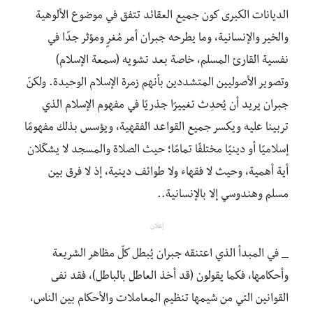
الديانات الكبرى كون جميع العقائد تتفق في موضوع الألوهية
والخير والإنسانية، وما يطرحه جبران أمر مُغرٍ ومؤثر جدًا في
نفسية القارئ المسلم، خاصة بعد تشويه (سمعة الإسلام)
وتصوير الأصوليين المتشددين بأنهم زمرة الإسلام الوحيدة. ولكنّ
جبران يريد أن يُحدِث تغييرًا جذريًا في مفهوم الإسلام الذي
تربينا عليه ويكسر جميع القواعد الفقهية، ويؤسس بذلك مفهومًا
إسلاميًا أو دينيًا مختلفًا تمامًا؛ حيث الصلاة والمسجد لا يشكّلان
أية أهمية، وحيث لا فقهاء ولا طوائف دينية، إذ لا فرق بين
مسلم وهندوسي إلا بالإنسانية..
إعلان
_ في المبدأ الذي اعتنقه جبران يُبطل كلّ مظاهر الشريعة
وأحكامها، فكما يقولون (قد أخذ العاطل بالباطل)، فقد نفى
القوانين التي من شيمها تنظيم المعاملات والأحكام بين الناس،