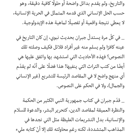
والتاريخ، ولم يقدم بدائل واضحة أو حلولًا كافية دقيقة، وهو
حسب الحل الإنساني الذي قدمه المتمثّل في الحرية الإنسانية،
لا يعطي نتيجة واقعية أو تفصيلًا لماهية هذه الإيدولوجية.
_ في كلّ مرة يستدلّ جبران بحديث نبوي، إن كان التاريخ في
عينه كافرًا ولم يسلم منه غير أفراد قلائل فكيف وصلته تلك
النصوص؟ فهذه الأحاديث التي استشهد بها واتفق عليها هي
أيضًا من كتب التراث التي ينفيها! هذا فضلًا على أنّه لم يقدّم
أي منهج واضح لا في المقاصد الرئيسة للتشريع (غير الإنساني
والجمال)، ولا في الحكم على النصوص.
_ قدّم جبران في كتاب جمهورية النبي الكثير من الحكمة
والنظرة العميقة لمقاصد الدين، كتحرير البشر، والدعوة للسلام
والإنسانية، بدل التشريعات الغليظة مثل التي نجدها في
المذاهب المتشددة، لكنه رغم محاولته تلك إلا أنّ كتابه مليء