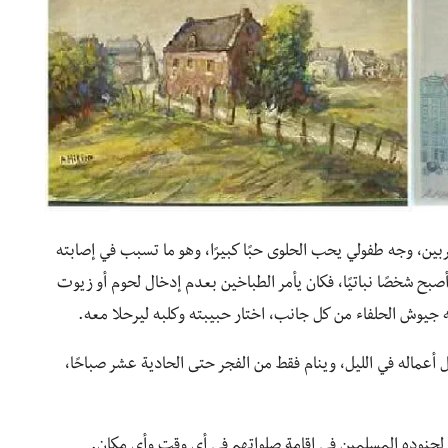
ربين، وجه طفولي يحب الحلوى حبًا كبيرًا، وهو ما تسبب في إصابته
بح شخصًا نباتيًا، فكان يأمر الطباخين بعدم إدخال لحوم أو زيوت
جيوش الحلفاء من كل جانب، اختار حبيبته وكلبه ليرحلا معه.
كل أعماله في الليل، وينام فقط من الفجر حتى الحادية عشر صباحًا،
 لجنوده المسلمين في إقامة صلواتهم في أي وقت وأي مكان.