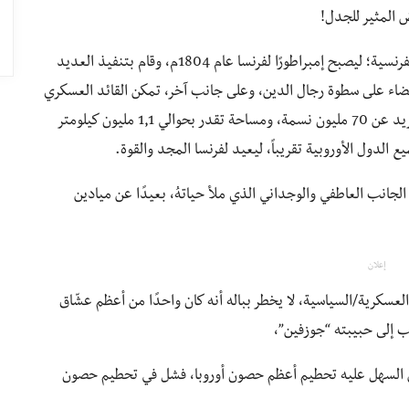
 المثير للجدل!
صعد نابليون إلى السلطة في المرحلة الأخيرة من الثورة الفرنسية؛ ليصبح إمبراطورًا لفرنسا عام 1804م، وقام بتنفيذ العديد
القضاء على سطوة رجال الدين، وعلى جانب آخر، تمكن القائد العسكري
الفذّ من اجتياح معظم أنحاء القارة الأوروبية، ليحكم ما يزيد عن 70 مليون نسمة، ومساحة تقدر بحوالي 1,1 مليون كيلومتر
الدول الأوروبية تقريباً، ليعيد لفرنسا المجد والقوة.
جانب العاطفي والوجداني الذي ملأ حياتهُ، بعيدًا عن ميادين
إعلان
عسكرية/السياسية، لا يخطر بباله أنه كان واحدًا من أعظم عشّاق
ب إلى حبيبته “جوزفين”،
ان من السهل عليه تحطيم أعظم حصون أوروبا، فشل في تحطيم حصون