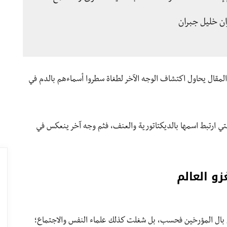
ن خليل جبران
ا المقال يحاول اكتشاف الوجه الآخر لطغاة سطروا أسماءهم بالدم في
ي ارتبط اسمها بالديكتاتورية والعنف، فثم وجه آخر ينعكس في
ل بال المؤرخين فحسب، بل شغلت كذلك علماء النفس والاجتماع؛