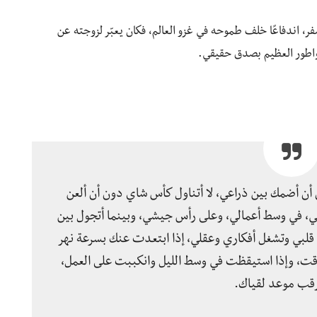
 عامًا كان فيها كثير السفر، اندفاعًا خلف طموحه في غزو العالم، فكان يعبّر لزوجته عن
واطور العظيم بصدق حقيقي.
ن أن أضمك بين ذراعي، لا أتناول كأس شاي دون أن ألعن
ي، في وسط أعمالي، وعلى رأس جيشي، وبينما أتجول بين
لبي وتشغل أفكاري وعقلي، إذا ابتعدت عنك بسرعة نهر
وقت، وإذا استيقظت في وسط الليل وانكببت على العمل،
رقب موعد لقياك.