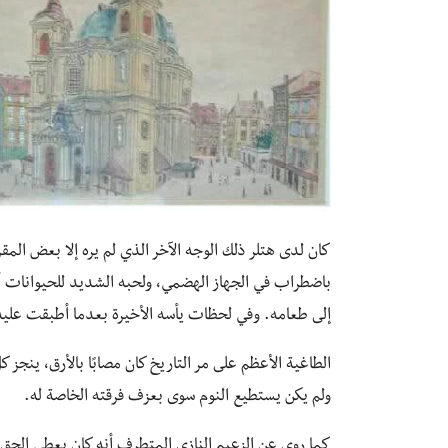
كان لدى هتلر ذلك الوجه الآخر الذي لم يره إلا بعض المق
باضطراب في الجهاز الهضمي، ولحبه الشديد للحيوانات أص
إلى طعامه. وفي لحظات يأسه الأخيرة بعدما أطبقت عليه 
الطاغية الأعظم على مر التاريخ كان مصابًا بالأرق، ينجز 
ولم يكن يستطيع النوم سوى بعزف فرقته الخاصة له.
كما روي عن الزعيم النازي المتطرف أنه كان يعطي الحق