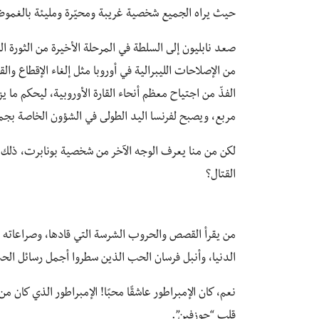
حيث يراه الجميع شخصية غريبة ومحيّرة ومليئة بالغموض
من الإصلاحات الليبرالية في أوروبا مثل إلغاء الإقطاع و
مربع، ويصبح لفرنسا اليد الطولى في الشؤون الخاصة بجميع 
لكن من منا يعرف الوجه الآخر من شخصية بونابرت، ذلك ال
القتال؟
من يقرأ القصص والحروب الشرسة التي قادها، وصراعاته ال
الدنيا، وأنبل فرسان الحب الذين سطروا أجمل رسائل الح
نعم، كان الإمبراطور عاشقًا محبًا! الإمبراطور الذي ك
قلب “جوزفين”.