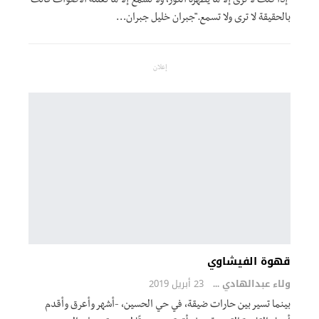
"إذا كنت لا ترى إلّا ما يظهره النور، ولا تسمع إلا ما تعلنه الأصوات فأنت
بالحقيقة لا ترى ولا تسمع."جبران خليل جبران…
إعلان
قهوة الفيشاوي
ولاء عبدالهادي
23 أبريل 2019
بينما تسير بين حارات ضيقة، في حي الحسين، -أشهر وأعرق وأقدم