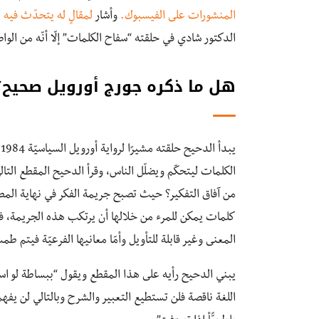
المنشورات على الفيسبوك.
وأشار
لمقالٍ له يتحدّث فيه 
الدكتور شادي في حلقته “سفاح الكلمات” إلّا أنّه من الواض
هل ما ذكره جورج أورويل صحيح؟
ي
الكلمات ليتحكّم ويضلّل الناس، وقرأ الدحيح المقطع التالي 
من آفاق التفكير؟ حيث تصبح جريمة الفكر في نهاية المطاف
كلمات يمكن للمرء من خلالها أن يرتكب هذه الجريمة، فكل
المعنى وغير قابلة للتأويل وأمّا معانيها الفرعيّة فيتم ط
يبني الدحيح رأيه على هذا المقطع ويقول “ببساطة لو استط
اللغة ناقصة فلن تستطيع التعبير والشرح وبالتالي لن يفه