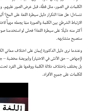
الكلمات في الصور، مثل قطّة، قبل عرض الصور عليهم. و
نتساءل: هل هذا التكرار دليل سيطرة اللغة على المخ؟ أ
الارتباط الشرطيّ بين الكلمة والصورة ممّا يجعله مهيأً لاخ
أكثر منه دليلًا على سيطرة اللغة؟ فحتّى لو استخدمنا ص
ستصبح متشابهه.
وعندما نرى دليل الدكتورة إيمان على اختلاف معاني الكل
(إِجهاض – حق الأنثى في الاختيار) و(بويضة مخصّبة – جنين
بل يختلف باختلاف دلالة الكلمة ووقعها على الفرد تحت ظر
للكلمات على جميع الأفراد.