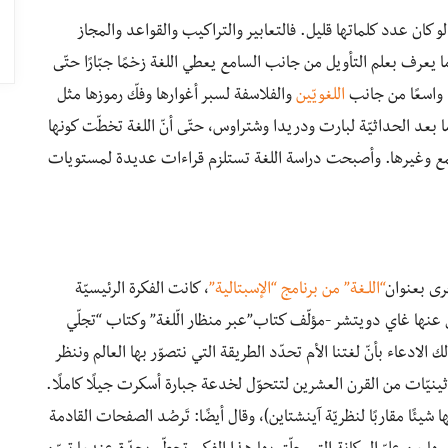
و كان عدد كلماتها قليل. فالتعابير والتراكيب والقواعد والمجاز
ا يعرف بعلم التأويل من جانب السامع يعطي اللغة زخمًا جبّارًا حتّى
 واسعًا من جانب
اللغويّين
والفلاسفة لسبر أغوارها وفكّ رموزها مثل
ا بعد الحداثيّة لبارت ودريدا وشتراوس، حتّى أنّ اللغة تخطّت كونها
تمع وغيرها. وأصبحت دراسة اللغة تستلزم قراءات عديدة لمستويات
رى بعنوان
“اللـغة” من برنامج “الإسبتالية”
، كانت الفكرة الرئيسيّة
ل عنها غاي دويتشر -مؤلّف كتاب”عبر منظار الّلغة” وكتاب “تجلّي
 الادعاء بأنّ لغتنا الأم تحدّد الطريقة التي نتصوّر بها العالم وننظر
اثينيّات من القرن العشرين لتتحوّل لخدعة جبارة أسكرت جيلًا كاملًا.
 شيئًا مقاربًا لنظريّة آينشتاين)، وقال أيضًا: تَرصُد الصفحات القادمة