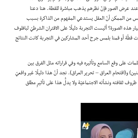
عند عرض الصور فإنّ نظرهم يذهب مباشرة للقطة. هنا دعنا
ليس من الممكن أنّ العقل يستدعي المفهوم من الذاكرة بسبب
تيار هذه الصورة؟ أليست التجربة دليلًا على الاقتران الشرطيّ لبافلوف
وت قطّة أو قمنا بلمس جرح أحد المشاركين في التجربة كانت النتائج
مات على وقع السامع وتأثيره فيه وفي قراراته مثل الفرق بين
) و(اقتحام العراق – تحرير العراق). نجد أنّ هذا دليلًا غير واقعيّ
وف ثقافته ونشأته الاجتماعيّة ولا يدلُّ هذا على تأثيرٍ مطلق