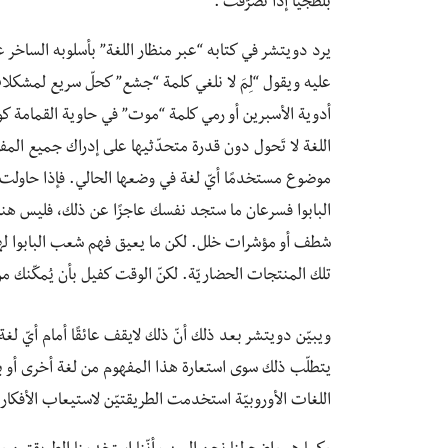
بلطجيًّأ إذا تصرّفت”.
يرد دويتشر في كتابه “عبر منظار اللغة” بأسلوبه الساخر 
عليه ويقول “لِمَ لا نلغي كلمة “جشع” كحلّ سريع لمشكلات 
أدوية الأسبرين أو رمي كلمة “موت” في حاوية القمامة كوصفة
اللغة لا تَحول دون قدرة متحدّثيها على إدراك جميع المفا
موضوع مستخدمًا أيّ لغة في وضعها الحالي. فإذا حاولت م
البابوا فسرعان ما ستجد نفسك عاجزًا عن ذلك، فليس هن
شطف أو مؤشرات خلل. لكن ما يعيق فهم شعب البابوا لهذه
تلك المنتجات الحضاريّة. لكنّ الوقت كفيل بأن يُمكّنك من
ويبيّن دويتشر بعد ذلك أنّ ذلك لايقف عائقًا أمام أيّ لغ
يتطلّب ذلك سوى استعارة هذا المفهوم من لغة أخرى أو ب
اللغات الأوروبيّة استخدمت الطريقتيّن لاستيعاب الأفكار