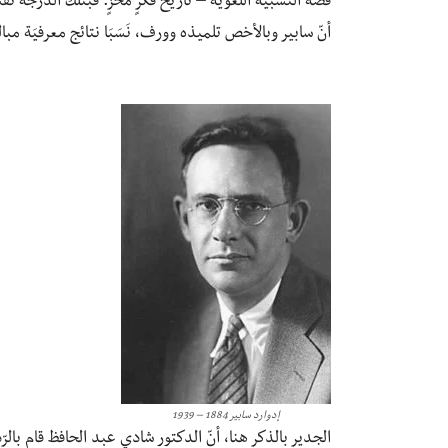
قصّة النسبيّة اللغويّة – تاريخ فكرٍ مخزٍ. فبتلك الدرجة نف
أنّ سابير وبالأخص تلميذه وورف، نَسَبَا نتائج معرفيَة مبا
إدوارد سابير 1884 – 1939
الجدير بالذكر هنا، أنّ الدكتور شادي عبد الحافظ قام بالرّ