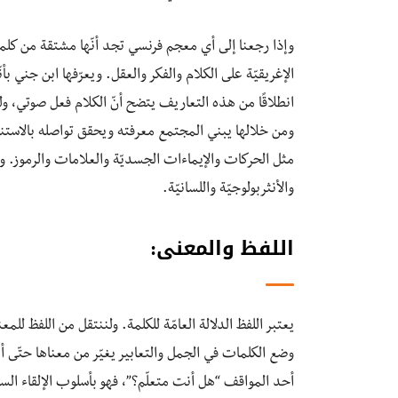
وإذا رجعنا إلى أي معجم فرنسي تجد أنّها مشتقة من كلمة لاتينية (Lingui) وتعني اللسان أو 
الإغريقيّة على الكلام والفكر والعقل. ويعرّفها ابن جني بأ
انطلاقًا من هذه التعاريف يتضح أنّ الكلام فعل صوتي، و
ومن خلالها يبني المجتمع معرفته ويحقق تواصله بالاستنا
مثل الحركات والإيماءات الجسديّة والعلامات والرموز. وله
والأنثربولوجيّة واللسانيّة.
اللفظ والمعنى:
يعتبر اللفظ الدلالة العامّة للكلمة. ولننتقل من اللفظ للم
وضع الكلمات في الجمل والتعابير يغيّر من معناها حتّى أن
أحد المواقف “هل أنت متعلّم؟”، فهو بأسلوب الإلقاء الس