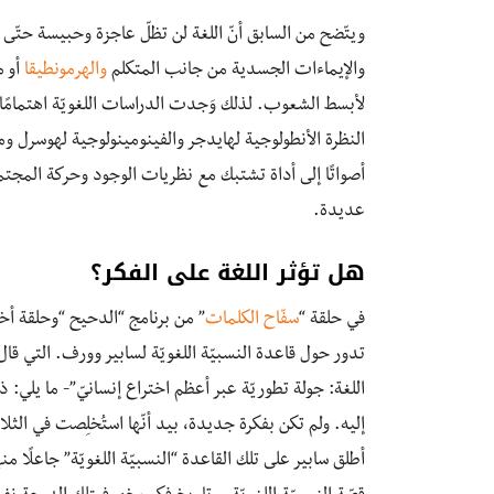
ويتّضح من السابق أنّ اللغة لن تظلّ عاجزة وحبيسة حتّى ل
والإيماءات الجسدية من جانب المتكلم
والهرمونطيقا
أو م
لأبسط الشعوب. لذلك وَجدت الدراسات اللغويّة اهتمامًا
النظرة الأنطولوجية لهايدجر والفينومينولوجية لهوسرل وم
أصواتًا إلى أداة تشتبك مع نظريات الوجود وحركة المج
عديدة.
هل تؤثر اللغة على الفكر؟
في حلقة “
سفّاح الكلمات
” من برنامج “الدحيح “وحلقة أخ
تدور حول قاعدة النسبيّة اللغويّة لسابير وورف. التي قا
اللغة: جولة تطوريّة عبر أعظم اختراع إنسانيّ”- ما يلي: ذلك
إليه. ولم تكن بفكرة جديدة، بيد أنّها استُخلِصت في الثل
أطلق سابير على تلك القاعدة “النسبيّة اللغويّة” جاعلًا منها