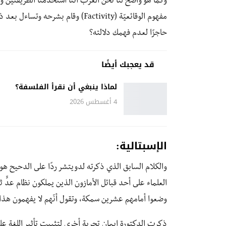
وكما هو واضح لنا نحن العرب أنّنا استخدمنا الطريقتين و
مفهوم الوقائعيّة (Factivity) وقا
حاجزًا لعدم فهمك دلالته؟
قد يعجبك أيضًا
لماذا ينبغي أن نقرأ الفلسفة؟
4 أغسطس 2026
الإسبتالية:
والكلام السابق الذي ذكرته لدويتشر ردًا على الدحيح هو نف
العلماء على أحد قبائل الأمازون الذين يملكون نظام عدٍّ ث
وضعوا أمامهم عشرين سمكة، وتقول أنّهم لا يفهمون هذا 
ذكرت الدكتورة إيمان تجربة أخرى لتثبيت تأثير اللغة 