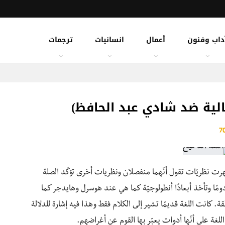
داب وفنون
أعمال
انسانيات
ترجمات
الية ضد شادي عبد الحافظ)
 وظهرت نظريّات تقول أنّهما منفصلان ونظريات أخرى تؤكّد الصلة
 دومًا وتأخذ أبعادًا أنطولوجيّة كما هي عند هوسرل وهايدجر كما
. كانت اللغة قديمًا تشير إلى الكلام فقط وهذا فيه إشارة للدلالة
لغة على أنّها أدوات يعبّر بها القوم عن أغراضهم.