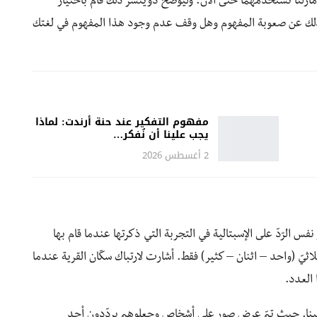
مازلنا نستخدمهما حتى الآن. وليوضّح دويتشر ذلك قام باختيار
م بشرحه وتساءل بعد ذلك عن صعوبة المفهوم وهل وقف عدم وجود هذا المفهوم في لغتك
مفهوم التفكير عند حنة أرندت: لماذا
يجب علينا أن نُفكر…
2 أغسطس 2026
س الرّدّ على الإسبتالية في التجربة التي ذكرتها عندما قام بها
لاثيّ (واحد – اثنان – كثير) فقط. أشارت لارتباك سكّان القرية عندما
العدد.
علينا. حيث تمّ عرض صور على أشخاص وجعلوهم يردّدون أحد