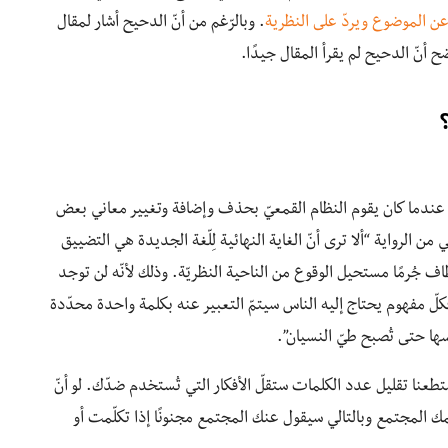
عن الموضوع ويردّ على النظرية
. وبالرّغم من أنّ الدحيح أشار لمقال
ح أنّ الدحيح لم يقرأ المقال جيدًا.
بدأ الدحيح حلقته مشيرًا لرواية أورويل السياسيّة 1984 عندما كان يقوم النظام القمعيّ بحذف وإضافة وتغيير معاني بعض
من الرواية “ألا ترى أنّ الغاية النهائية لِلّغة الجديدة هي التضييق
 جُرمًا مستحيل الوقوع من الناحية النظريّة. وذلك لأنّه لن توجد
ّ مفهوم يحتاج إليه الناس سيتمّ التعبير عنه بكلمة واحدة محدّدة
مسها حتى تُصبح طيّ النسيان”.
عنا تقليل عدد الكلمات ستقلّ الأفكار التي تُستخدم ضدّك. لو أنّ
مك المجتمع وبالتالي سيقول عنك المجتمع مجنونًا إذا تكلّمت أو