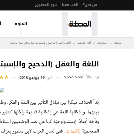
من نحن؟
اكتب معنا
تبرع للمحتوى
العلوم
آ
المحطة
انسانيات
آفاق فلسفيّة‎
اللغة والعقل (الدحيح والإسبتالية ضد شادي عبد الحافظ)
اللغة والعقل (الدحيح والإسبت
بواسطة
أحمد محمد
في
19 يونيو 2018
708
بَدأ الخلاف مبكّرًا بين تبادل التأثير بين اللغة والفكر،
بينهما. وإشكاليّة اللغة هي إشكاليّة قديمة ولكنّها تتطور
وتأخذ أبعادًا إبستمولوجيّة كما هي عند الوضعيين المناطقة
المعجميّة
للكلمات
. ففي لسان العرب لابن منظور يعرّف ال