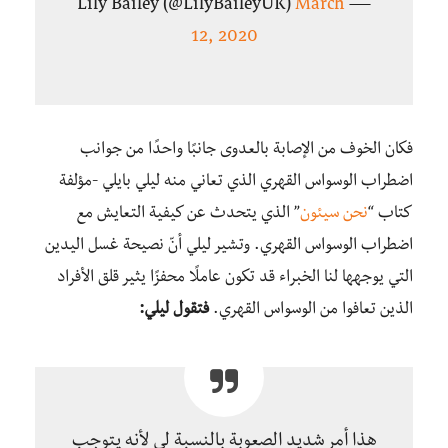
March
— Lily Bailey (@LilyBaileyUK)
12, 2020
فكان الخوف من الإصابة بالعدوى جانبًا واحدًا من جوانب
اضطراب الوسواس القهري الذي تعاني منه ليلي بايلي -مؤلفة
كتاب “
نحن سيئون
” الذي يتحدث عن كيفية التعايش مع
اضطراب الوسواس القهري. وتشير ليلي أنّ نصيحة غسل اليدين
التي يوجهها لنا الخبراء قد تكون عاملًا محفزًا يثير قلق الأفراد
الذين تعافوا من الوسواس القهري.
فتقول ليلي:
هذا أمر شديد الصعوبة بالنسبة لي لأنه يتوجب