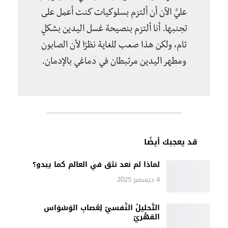
عليَّ الآن أن ألتزم بسلوكيات كنت أعمل على
تجنبها. أنا ألتزم بنصيحة غسل اليدين بشكلٍ
تام، ولكن هذا صعب للغاية نظرًا لأن الصابون
ومطهر اليدين مرتبطان في دماغي بالإدمان.
قد يعجبك أيضًا
لماذا لم نعد نثق في العالم كما يبدو؟
4 ديسمبر 2025
التَّحليلُ النَّفسيّ لِعُصابِ الوَسْوَاس
القهْريّ