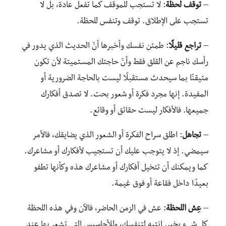
–
توقف لحظة
: لا تستجب للموقف كما تفعل عادة، بل لا
تستجب على الإطلاق. توقف وتنفس للحظة.
–
تراجع قليلًا
: طمئن نفسك وأخبرها أنّ الحديث الذي يدور في
رأسك ناجم عن القلق فقط وأنّ حاجتك المستميتة
لأن تكون
متيقنًا بما سيحدث مستقبلًا ليست بالحاجة الضرورية أو
المفيدة. إنها مجرد فكرة أو شعور بحت. لا تصدق أفكارك
جميعها. فالأفكار ليست حقائق أو وقائع.
–
تجاهل
: اطلق سراح الفكرة أو الشعور الذي يضايقك، فالأمر
سيمضي. إذ لا يتوجب عليك أن تستجيب لأفكارك أو مشاعرك.
كما ويمكنك أن تتخيل أفكارك أو مشاعرك هذه وكأنها تطفو
بعيدًا داخل فقاعة أو فوق غيمة.
–
عِش اللحظة
: عش في الزمن الحاضر، فالآن وفي هذه اللحظة
كل شيءٍ بخير. انتبه لتنفسك، وللأحاسيس التي تشعر بها عند