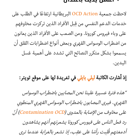
لاحظت جمعية
OCD Action
البريطانية ارتفاعًا في الطلب على
خدمات الدعم النفسي من قِبل الأفراد الذين تركزت مخاوفهم
على وباء فيروس كورونا. ومن الصعب على الأفراد الذين يعانون
من اضطراب الوسواس القهري وبعض أنواع اضطرابات القلق أن
يسمعوا بشكل متكرر النصائح التي تشدد على أهمية غسل
اليدين.
إذ أشارت الكاتبة
ليلي بايلي
في تغريدة لها على موقع تويتر:
“هذه فترة عسيرة علينا نحن المصابين باضطراب الوسواس
القهري. فيرى المصابون باضطراب الوسواس القهري المنطوي
على مخاوف من الإصابة بالعدوى (
Contamination OCD
) أنّ
رد فعل الناس على فيورس كورونا يشعرنهم أنهم يشاهدون
أدمغتهم قُلِبت رأسًا على عقِب، إذ نشعر بالغرابة عندما نرى