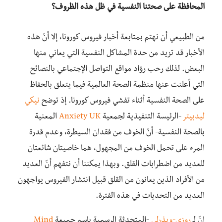
المحافظة على صحتنا النفسية في ظل هذه الظروف؟
من الطبيعي أن نهتم بمتابعة أخبار فيروس كورونا، إلا أنّ هذه
الأخبار قد تزيد من حدة المشاكل النفسية التي يعاني منها
البعض. لذلك رحب روّاد مواقع التواصل الإجتماعي بالنصائح
التي أعلنت عنها منظمة الصحة العالمية فيما يتعلق بالحفاظ
على الصحة النفسية أثناء تفشي فيروس كورونا. إذ توضح
نيكي
ليدبيتر
-الرئيسة التنفيذية لجمعية
Anxiety UK
المعنية
بالصحة النفسية- أنّ الخوف من فقدان السيطرة، وعدم قدرة
المرء على تحمل الخوف من المجهول، هما خاصيتان شائعتان
للعديد من اضطرابات القلق. وبهذا يمكننا أن نتفهم أنّ العديد
من الأفراد الذين يعانون من القلق قبيل انتشار الفيروس يواجهون
العديد من التحديات في هذه الفترة.
إنّ لـ
روزي-ويذرلي
-المتحدثة الرسمية باسم جميعة
Mind