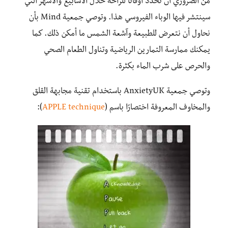
من الضروري أن نحدد أوقاتًا للراحة خلال الأسابيع والأشهر التي
سينتشر فيها الوباء الفيروسي هذا. وتوصي جمعية Mind بأن
نحاول أن نتعرض للطبيعة وآشعة الشمس ما أمكن ذلك. كما
يمكنك ممارسة التمارين الرياضية وتناول الطعام الصحي
والحرص على شرب الماء بكثرة.
وتوصي جمعية AnxietyUK باستخدام تقنية مجابهة القلق
والمخاوف المعروفة اختصارًا باسم
(
APPLE technique
):