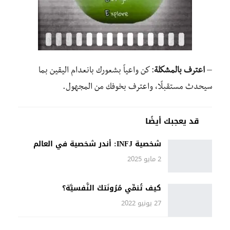
–
اعترف بالمشكلة
: كن واعياً بشعورك بانعدام اليقين بما
سيحدث مستقبلًا، واعترف بخوفك من المجهول.
قد يعجبك أيضًا
شخصية INFJ: أندر شخصية في العالم
2 مايو 2025
كيف تُنمِّي مُرُونَتكَ النَّفسيَّة؟
27 يونيو 2022