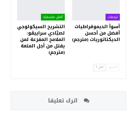
ترجمات
آفاق فلسفيّة‎
أسوأ الديموقراطيات
التشريح السيكولوجي
أفضل من أحسن
لصيَّادي سراييڤو:
الديكتاتوريات (مترجم)
الملامح المفزعة لمن
يقتل من أجل المتعة
(مترجم)
السابق
التالي
اترك تعليقا