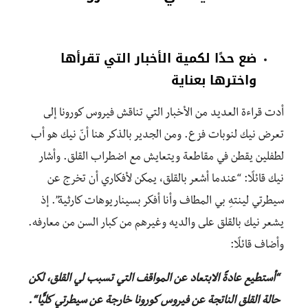
ضع حدًا لكمية الأخبار التي تقرأها
واخترها بعناية
أدت قراءة العديد من الأخبار التي تناقش فيروس كورونا إلى
تعرض نيك لنوبات فزع. ومن الجدير بالذكر هنا أنّ نيك هو أب
لطفلين يقطن في مقاطعة ويتعايش مع اضطراب القلق. وأشار
نيك قائلًا: “عندما أشعر بالقلق، يمكن لأفكاري أن تخرج عن
سيطرتي لينتهِ بي المطاف وأنا أفكر بسيناريوهات كارثية”. إذ
يشعر نيك بالقلق على والديه وغيرهم من كبار السن من معارفه.
وأضاف قائلًا:
“أستطيع عادةً الابتعاد عن المواقف التي تسبب لي القلق، لكن
حالة القلق الناتجة عن فيروس كورونا خارجة عن سيطرتي كليًّا “.