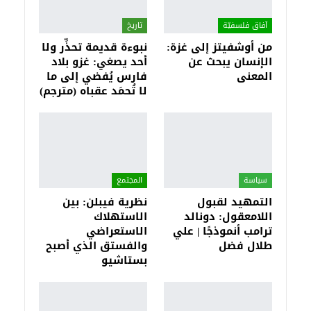
آفاق فلسفيّة‎
تاريخ
من أوشفيتز إلى غزة:
نبوءة قديمة تحذِّر ولا
الإنسان يبحث عن
أحد يصغي: غزو بلاد
المعنى
فارس يُفضي إلى ما
لا تُحمَد عقباه (مترجم)
سياسة
المجتمع
التمهيد لقبول
نظرية فيبلن: بين
اللامعقول: دونالد
الاستهلاك
ترامب أنموذجًا | علي
الاستعراضي
طلال فضل
والفستق الذي أصبح
بستاشيو