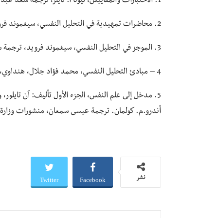
1. الاختبارات والمقاييس، ليونا أ. تايلر، ترجمة سعد عبد الرحمن، دار الشروق، 1989
2. محاضرات تمهيدية في التحليل النفسي، سيغموند فرويد، ترجمة أحمد عزت راجح، مكتبة الأنجلو مصرية، الطبعة 2008
3. الموجز في التحليل النفسي، سيغموند فرويد، ترجمة سامي محمود علي، مكتبة الأسرة، 2000
4 – مبادئ التحليل النفسي، محمد فؤاد جلال، هنداوي، 2020
5. مدخل إلى علم النفس، الجزء الأول تأليف: آن تايل
أندرو.م. كولمان. ترجمة عيسى سمعان، منشورات وزارة الثقا
Twitter
Facebook
نشر