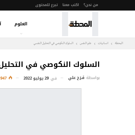
من نحن؟
اكتب معنا
تبرع للمحتوى
العلوم
آ
المحطة
انسانيات
علم النفس
السلوك النكوصي في التحليل النفسي
السلوك النكوصي في التحليل
بواسطة
فَـرَح علي
في
29 يوليو 2022
1٬947