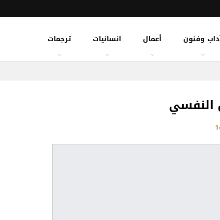
داب وفنون
أعمال
انسانيات
ترجمات
 النفسي