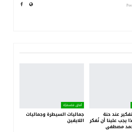
آفاق فلسفيّة‎
كير عند حنة
جماليات السيطرة وجماليات
ا يجب علينا أن نُفكر
اللايقين
 أحمد مصطفى