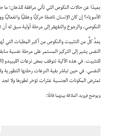
بعيدًا عن حالات النكوص التي تأتي مرافقة للذهان؛ ما جذ
الأسوياء؟ إن كان الإنسان ناضجًا حركيًّا وعقليًّا وانفعاليً
النكوصي، والرجوع والتقهقر إلى مرحلة أولية سبق له أن تجا
يعدُّ كلٌّ من التثبيت والنكوص من أكبر المطبات التي تُهد
النفس يشير إلى التركيز المستمر على مرحلة نفسية سابقة؛ أ
للتثبيت. في هذه الآلية تتوقف بعض نزعات الليبيدو (الط
النفسي. في حين تباشر بقية النزعات رحلتها التطورية ول
تعترض المكونات الجنسية عثرات تؤخر تطورها ولا تجد أم
ويوضح فرويد العلاقة بينهما قائلًا: