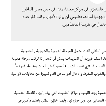
رون فاستقرّوا في مراكز معينة منه، في حين مضى الباقون
نهزموا أمامه، فطبيعي أن يولوا الأدبار. وكلما كثر عدد
احتمال في هزيمة المتقدّمين.
سي الطفلي للفرد تشمل المرحلة الفموية والشرجية والقضيبية
ا. اعتقد فرويد أن التثبيتات يمكن أن تنجم إذا تركت مرحلة معينة
ة القضيبية ينتج شخصيات بالغة مفرطة في العبث وعدوانية جنسيًّا.
والشرب المفرط وإدخال أدوات في الفم تعبيرًا عن محاولات لاواعية
سية يجد الليبيدو مراكزَ التثبيت التي يرتد إليها، فالصلة النفسية
لعصابي من غير إحياءٍ لها، ولهذا حَظِيَ الطفل باهتمام كبير في