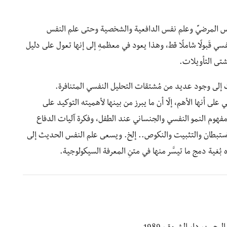
لنفس المرضيِّ وعلم نفس الدافعية والشخصية وحتى علم النفس
سي قَبولًا شاملًا قط، وهذا يعود في معظمهِ إلى إنها تعول على دليل
شتى التأويلات.
 إلى وجود عديد من مُشتقات التحليل النفسي المتنافرة.
لى أنها الأهم، إلّا أن ما يبرز من بينها لأهميته التوكيد على
ومفهوم النمو النفسي والجنساني عند الطفل، وفكرة آليات الدفاع
استبطان والتثبيت والنكوص.. إلخ. ويسعى علم النفس الحديث إلى
بُغية دمج ما تيسَّر منها في متنِ المعرفة السيكولوجية.