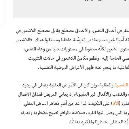
مستقر في أعماق النفس، والأعماق مصطلح يقابل مصطلح اللاشعور في
ة أمورًا غير معدومة؛ بل مُترسِّبة داخلنا ومستقرة هناك. فاللاشعور
ى مستوى الشعور لكنَّه محفوظ في مستويات دنيا من وعاء النفس،
ضي الحاجة إليه. وتطفو مكامنُ اللاشعور في حالات التثبيت
لفاعلية ما ينجم عنه ظهور الأعراض المرضية النفسية.
النفسية
والعقلية، وإن كان في الأمراض العقلية يتجلى في ردود
والغضب والأفعال غير المقبولة، إذ يعاني المريض فقدانَ الاتصال
درة (
الأنا
) على التكيف؛ لذا عد من أهم مظاهر المرض العقلي
رية التي وصل إليها الفرد، فعلاقته بالواقع تصبح مضطربة وقدرته
العاطفي مضطربًا وتفكيره بدائيًّا.