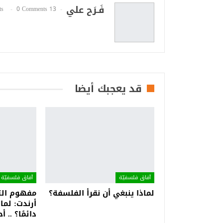
فَـرَح علي
0 Comments
13 Posts
قد يعجبك أيضا
آفاق فلسفيّة‎
آفاق فلسفيّة‎
لماذا ينبغي أن نقرأ الفلسفة؟
مفهوم التف
أرندت: لماذ
دائمًا؟ ..