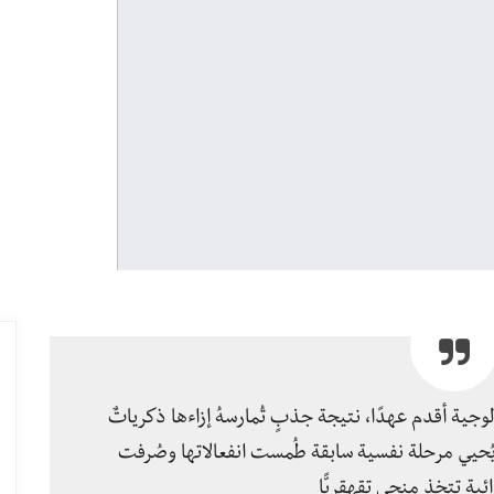
جية أقدم عهدًا، نتيجة جذبٍ تُمارسهُ إزاءها ذكرياتٌ
يُحيي مرحلة نفسية سابقة طُمست انفعالاتها وصُرفت
ئية تتخذ منحى تقهقريًّا