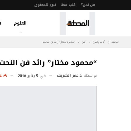
من نحن؟
اكتب معنا
تبرع للمحتوى
العلوم
آ
المحطة
آداب وفنون
الفن
“محمود مختار” رائد فن النحت
“محمود مختار” رائد فن النحت
بواسطة
د عمر الشريف
في
5 يناير 2018
3٬284