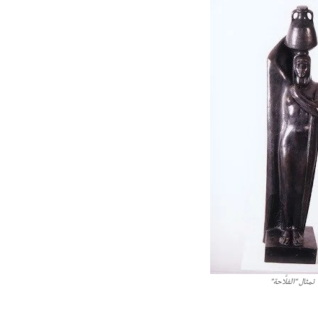
تمثال “الفلَّاحة”