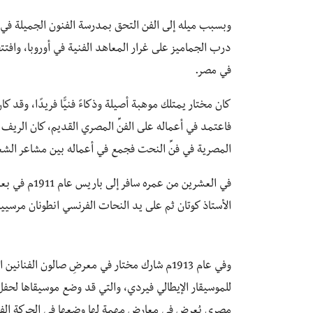
في مصر.
كان مختار يمتلك موهبة أصيلة وذكاءً فنيًّا فريدًا، وقد كان
فاعتمد في أعماله على الفنِّ المصري القديم، كان الري
المصرية في فنِّ النحت فجمع في أعماله بين مشاعر الشع
في العشرين من
الأستاذ كوتان ثم على يد النحات الفرنسي انطونان مرسيي
وفي عام 1913م شارك مختار في معرضِ صالون الف
للموسيقار الإيطالي فيردي، والتي قد وضع موسيقاها لحف
مصري يُعرض في معارض مهمة لها وضعها في الحركة الفن