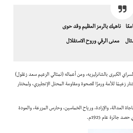
عًا ناهيك بالرمز العظيم وقد حوى
مثال معنى الرقي وروح الاستقلال
راي الكبرى بالشانزليزيه، ومن أعماله (تمثالي الزعيم سعد زغلول)
ر زعيمًا للأمة ورمزًا للصحوة ومقاومة المحتل الإنجليزي، ولمختار
ناجاة العدالة، والإرادة، ورياح الخماسين، وحارس المزرعة، والعودة
د جائزة عام 1925م.