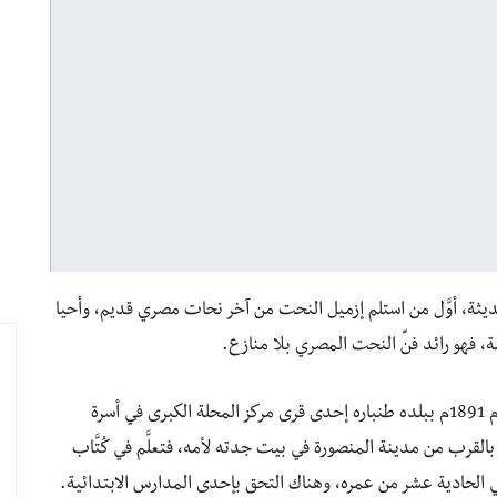
ديثة، أوَّل من استلم إزميل النحت من آخر نحات مصري قديم، وأحيا
فهو رائد فنِّ النحت المصري بلا منازع.
ولد الفنان التشكيلي محمود مختار في العاشر من مايو عام 1891م ببلده طنباره إحدى قرى مركز المحلة الكبرى في أسرة
القرب من مدينة المنصورة في بيت جدته لأمه، فتعلَّم في كُتَّاب