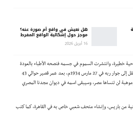
ة
هل نعيش في واقع أم صورة عنه؟
موجز حول إشكالية الواقع المفرط
16 أبريل 2026
عملية جراحية خطيرة، وانتشرت السموم في جسمه فنصحه الأطباء بالعودة
إلى مصر فغادر مرسمه بباريس وعاد إلى أرض الوطن وانتقل إلى جوار ربه في 27 مارس 1934م، بعد عمر قصير حوالي 43
 وموهبة لن تنساها مصر، وسيبقى اسمه في ديوان مجدنا المصري
الفنية من باريس، وإنشاء متحف شعبي خاص به في القاهرة، كما كتب