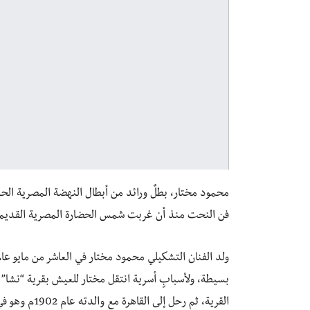
محمود مختار، بطلٌ ورائد من أبطال النهضة المصرية الح
فن النحت منذ أن غربت شمس الحضارة المصرية القديمة، 
بسيطة، ولأسبابٍ أسرية انتقل مختار للعيش بقرية “نشا” ب
القرية، ثم رحل إلى القاهرة مع والدته عام 1902م وهو في الحادية عشر من عمره، وهناك التحق بإحدى المدارس الابتدائية.