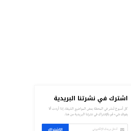
اشترك في نشرتنا البريدية
كل أسبوع تُنشر في المحطة بعض المواضيع الشيقة، إذا أردت ألا
يفوتك شيء قم بالإشتراك في نشرتنا البريدية من هنا.
الاشتراك