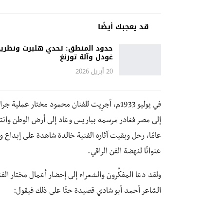
قد يعجبك أيضًا
حدود المنطق: تحدي هلبرت ونظري
غودل وآلة تورنغ
20 أبريل 2026
في يوليو 1933م، أجرِيت للفنان محمود مختار 
عامًا، رحل وبقيت آثاره الفنية خالدة شاهدة على إبداع
عنوانًا لنهضة الفن الراقي.
ولقد دعا المفكِّرون والشعراء إلى إحضار أعمال مختار 
الشاعر أحمد أبو شادي قصيدة حثًا على ذلك فيقول: