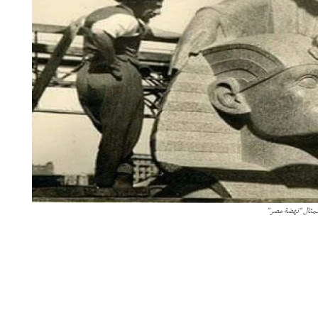
مثال “نهضة مصر”