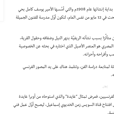
وبسبب ميله إلى الفن التحق بمدرسة الفنون الجميلة في بداية إنشائها عام 1908م والتي أسَّسها الأمير يوسف كامل بحي
درب الجماميز على غرار المعاهد الفنية في أوروبا، وافتتحت في 12 مايو من نفس العام، لتكون أوَّل مدرسة للفنون الجميلة
 متأثِّرًا بسبب نشأته الريفيَّة بنهر النيل وضفافه وحقول القرية،
ف المصري هو العنصر الأصيل الذي اختاره في بحثه عن الخصوصية
ب وأفراحه وأحزانه.
 عمره سافر إلى باريس عام 1911م في بعثة لمتابعة دراسة الفن، وتتلمذ هناك على يد المصور الفرنسي
ه.
إعلان
نانين الفرنسيين، فعرض تمثال “عايدة” والذي استوحاه من أوبرا عايدة
ل افتتاح قناة السويس زمن الخديوي إسماعيل، ليصبح أوَّل عمل فني
ية.