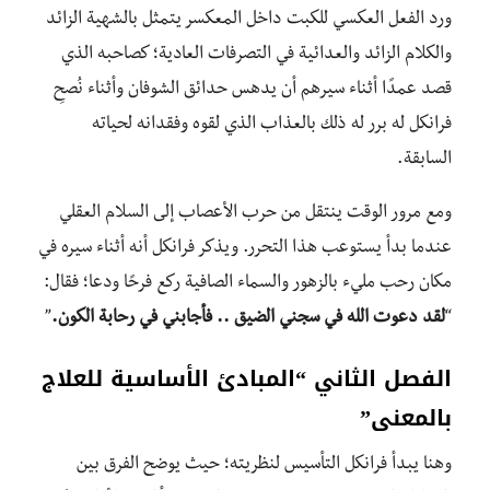
ورد الفعل العكسي للكبت داخل المعكسر يتمثل بالشهية الزائد
والكلام الزائد والعدائية في التصرفات العادية؛ كصاحبه الذي
قصد عمدًا أثناء سيرهم أن يدهس حدائق الشوفان وأثناء نُصحِ
فرانكل له برر له ذلك بالعذاب الذي لقوه وفقدانه لحياته
السابقة.
ومع مرور الوقت ينتقل من حرب الأعصاب إلى السلام العقلي
عندما بدأ يستوعب هذا التحرر. ويذكر فرانكل أنه أثناء سيره في
مكان رحب مليء بالزهور والسماء الصافية ركع فرحًا ودعا؛ فقال:
“
لقد دعوت الله في سجني الضيق .. فأجابني في رحابة الكون.
”
الفصل الثاني “المبادئ الأساسية للعلاج
بالمعنى”
وهنا يبدأ فرانكل التأسيس لنظريته؛ حيث يوضح الفرق بين