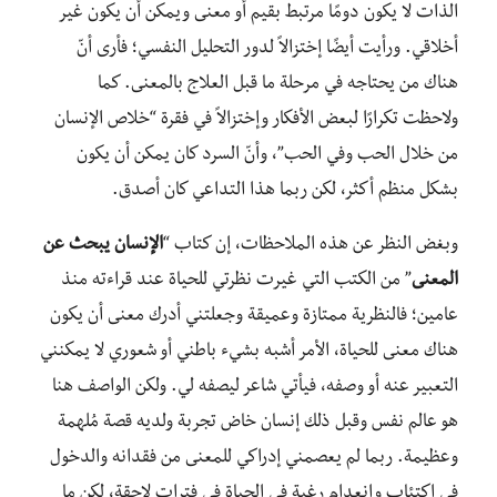
الذات لا يكون دومًا مرتبط بقيم أو معنى ويمكن أن يكون غير
أخلاقي. ورأيت أيضًا إختزالاً لدور التحليل النفسي؛ فأرى أنّ
هناك من يحتاجه في مرحلة ما قبل العلاج بالمعنى. كما
ولاحظت تكرارًا لبعض الأفكار وإختزالاً في فقرة “خلاص الإنسان
من خلال الحب وفي الحب”، وأنّ السرد كان يمكن أن يكون
بشكل منظم أكثر، لكن ربما هذا التداعي كان أصدق.
وبغض النظر عن هذه الملاحظات، إن كتاب “
الإنسان يبحث عن
المعنى
” من الكتب التي غيرت نظرتي للحياة عند قراءته منذ
عامين؛ فالنظرية ممتازة وعميقة وجعلتني أدرك معنى أن يكون
هناك معنى للحياة، الأمر أشبه بشيء باطني أو شعوري لا يمكنني
التعبير عنه أو وصفه، فيأتي شاعر ليصفه لي. ولكن الواصف هنا
هو عالم نفس وقبل ذلك إنسان خاض تجربة ولديه قصة مُلهمة
وعظيمة. ربما لم يعصمني إدراكي للمعنى من فقدانه والدخول
في إكتئاب وإنعدام رغبة في الحياة في فترات لاحقة، لكن ما