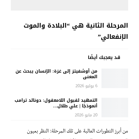
المرحلة الثانية هي “البلادة والموت
الإنفعالي”
قد يعجبك أيضًا
من أوشفيتز إلى غزة: الإنسان يبحث عن
المعنى
6 يوليو 2026
التمهيد لقبول اللامعقول: دونالد ترامب
أنموذجًا | علي طلال…
20 مايو 2026
من أبرز التطورات الغالبة على تلك المرحلة: النظر بعيون