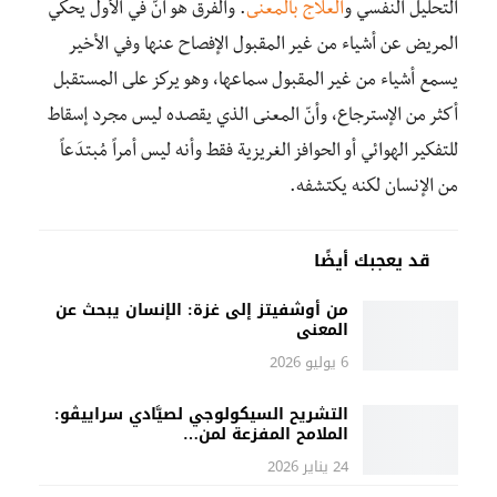
التحليل النفسي و
العلاج بالمعنى
. والفرق هو أنّ في الأول يحكي
المريض عن أشياء من غير المقبول الإفصاح عنها وفي الأخير
يسمع أشياء من غير المقبول سماعها، وهو يركز على المستقبل
أكثر من الإسترجاع، وأنّ المعنى الذي يقصده ليس مجرد إسقاط
للتفكير الهوائي أو الحوافز الغريزية فقط وأنه ليس أمراً مُبتدَعاً
من الإنسان لكنه يكتشفه.
قد يعجبك أيضًا
من أوشفيتز إلى غزة: الإنسان يبحث عن
المعنى
6 يوليو 2026
التشريح السيكولوجي لصيَّادي سراييڤو:
الملامح المفزعة لمن…
24 يناير 2026