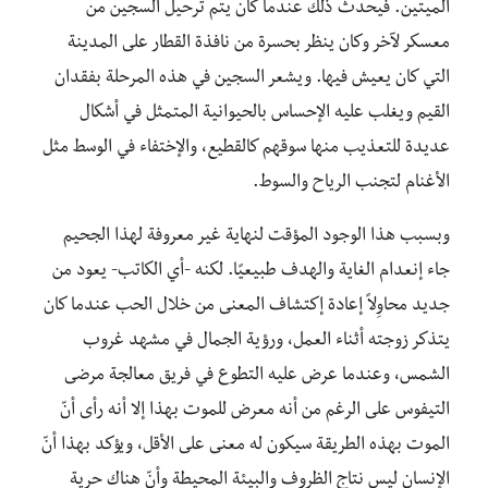
الميتين. فيحدث ذلك عندما كان يتم ترحيل السجين من
معسكر لآخر وكان ينظر بحسرة من نافذة القطار على المدينة
التي كان يعيش فيها. ويشعر السجين في هذه المرحلة بفقدان
القيم ويغلب عليه الإحساس بالحيوانية المتمثل في أشكال
عديدة للتعذيب منها سوقهم كالقطيع، والإختفاء في الوسط مثل
الأغنام لتجنب الرياح والسوط.
وبسبب هذا الوجود المؤقت لنهاية غير معروفة لهذا الجحيم
جاء إنعدام الغاية والهدف طبيعيًا. لكنه -أي الكاتب- يعود من
جديد محاوِلاً إعادة إكتشاف المعنى من خلال الحب عندما كان
يتذكر زوجته أثناء العمل، ورؤية الجمال في مشهد غروب
الشمس، وعندما عرض عليه التطوع في فريق معالجة مرضى
التيفوس على الرغم من أنه معرض للموت بهذا إلا أنه رأى أنّ
الموت بهذه الطريقة سيكون له معنى على الأقل، ويؤكد بهذا أنّ
الإنسان ليس نتاج الظروف والبيئة المحيطة وأنّ هناك حرية