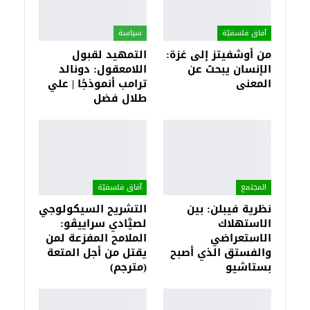
آفاق فلسفيّة‎
سياسة
من أوشفيتز إلى غزة:
التمهيد لقبول
الإنسان يبحث عن
اللامعقول: دونالد
المعنى
ترامب أنموذجًا | علي
طلال فضل
المجتمع
آفاق فلسفيّة‎
نظرية فيبلن: بين
التشريح السيكولوجي
الاستهلاك
لصيَّادي سراييڤو:
الاستعراضي
الملامح المفزعة لمن
والفستق الذي أصبح
يقتل من أجل المتعة
بستاشيو
(مترجم)