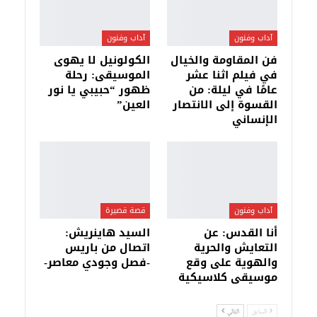
آداب وفنون
آداب وفنون
فن المقاومة والخيال
الكولونيل لا يهوى
في فيلم اثنا عشر
الموسيقى: رحلة
عامًا في ليلة: من
ظهور “حبيبي يا نور
القسوة إلى الانتصار
العين”
الإنساني
آداب وفنون
قصة قصيرة
أنا القدس: عن
السيد هاينريش:
التعايش والحرية
اتصال من باريس
والهوية على وقع
-فصل وجودي معاصر-
موسيقى كلاسيكية
السابق
التالي