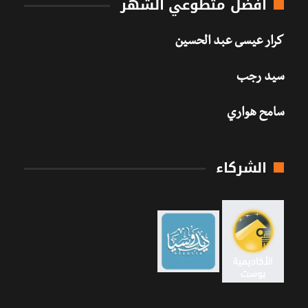
أفضل متطوعي الشهر
كرار عيسى عبد الحسين
سيد رجب
سامح هواري
الشركاء