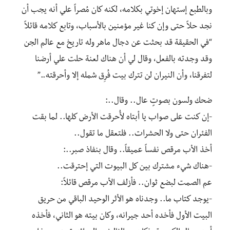
وبالطبع إستهان إخوتي بكلامه، لكنه كان مُصراً علي أنه يجب أن
نجد حلاً حتى وإن كنا غير مؤمنين بالأسباب، وتابع كلامه قائلاً
“في الحقيقة قد بحثت عن دجال ماهر وله تاريخ مع عالم الجن
وقد وجدته بالفعل، وقال لي أن هناك لعنة حلت علي أرضنا
لتفرقنا، وأن النيران لن تترك بيت فُرِق شمله إلا وأحرقته..”
‎-إن كنت على صواب يا أبتاه لأُحرقت الأرض كلها.. لما بقت
الفئران حتى ولا الحشرات.. فلتعقل ما تقول..
‎-يوجد كتاب ما.. وجدناه هو الأثر الوحيد الباقي من حريق
البيت الأول فأخده أحد جيرانه، وكان بيته هو الثاني، فأخذه