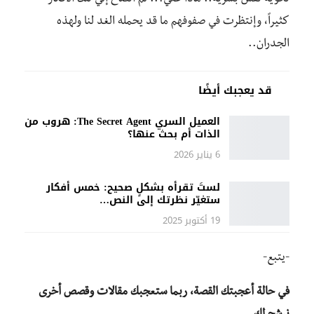
كثيراً، وإنتظرت في صفوفهم ما قد يحمله الغد لنا ولهذه
الجدران..
قد يعجبك أيضًا
العميل السري The Secret Agent: هروب من
الذات أم بحث عنها؟
6 يناير 2026
لستَ تقرأه بشكلٍ صحيح: خمس أفكار
ستغيّر نظرتك إلى النص…
19 أكتوبر 2025
-يتبع-
في حالة أعجبتك القصة، ربما ستعجبك مقالات وقصص أخرى