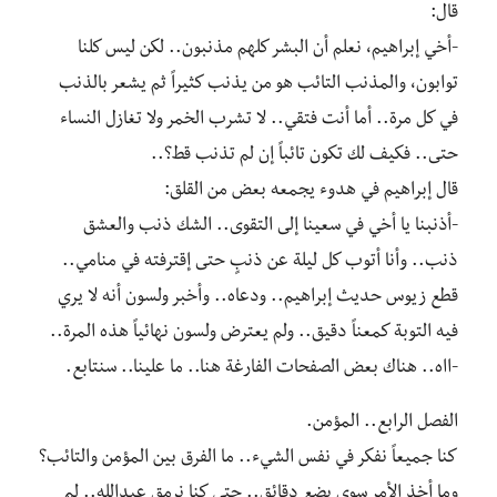
قال:
‎-أخي إبراهيم، نعلم أن البشر كلهم مذنبون.. لكن ليس كلنا
توابون، والمذنب التائب هو من يذنب كثيراً ثم يشعر بالذنب
في كل مرة.. أما أنت فتقي.. لا تشرب الخمر ولا تغازل النساء
حتى.. فكيف لك تكون تائباً إن لم تذنب قط؟..
‎-أذنبنا يا أخي في سعينا إلى التقوى.. الشك ذنب والعشق
ذنب.. وأنا أتوب كل ليلة عن ذنبٍ حتى إقترفته في منامي..
‎قطع زيوس حديث إبراهيم.. ودعاه.. وأخبر ولسون أنه لا يري
فيه التوبة كمعناً دقيق.. ولم يعترض ولسون نهائياً هذه المرة..
الفصل الرابع.. المؤمن.
‎كنا جميعاً نفكر في نفس الشيء.. ما الفرق بين المؤمن والتائب؟
وما أخذ الأمر سوي بضع دقائق.. حتي كنا نرمق عبدالله.. لم