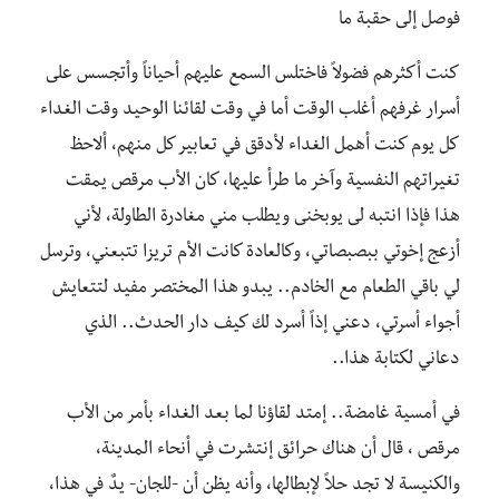
فوصل إلى حقبة ما
كنت أكثرهم فضولاً فاختلس السمع عليهم أحياناً وأتجسس على
أسرار غرفهم أغلب الوقت أما في وقت لقائنا الوحيد وقت الغداء
كل يوم كنت أهمل الغداء لأدقق في تعابير كل منهم، ألاحظ
تغيراتهم النفسية وآخر ما طرأ عليها، كان الأب مرقص يمقت
هذا فإذا انتبه لى يوبخنى ويطلب مني مغادرة الطاولة، لأني
أزعج إخوتي ببصبصاتي، وكالعادة كانت الأم تريزا تتبعني، وترسل
لي باقي الطعام مع الخادم.. يبدو هذا المختصر مفيد لتتعايش
أجواء أسرتي، دعني إذاً أسرد لك كيف دار الحدث.. الذي
دعاني لكتابة هذا..
‎في أمسية غامضة.. إمتد لقاؤنا لما بعد الغداء بأمر من الأب
مرقص ، قال أن هناك حرائق إنتشرت في أنحاء المدينة،
والكنيسة لا تجد حلاً لإبطالها، وأنه يظن أن -للجان- يدٌ في هذا،