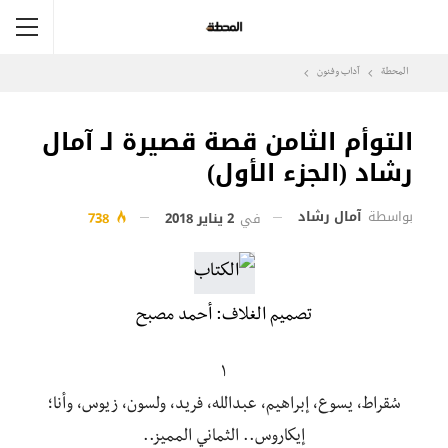
المحطة
آداب وفنون
التوأم الثامن قصة قصيرة لـ آمال
رشاد (الجزء الأول)
بواسطة
آمال رشاد
في
2 يناير 2018
738
تصميم الغلاف: أحمد مصبح
١
سُقراط، يسوع، إبراهيم، عبدالله، فريد، ولسون، زيوس، وأنا؛
إيكاروس.. الثماني المميز..