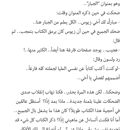
وهو بعنوان “الجبار”..
‎ضحك الجميع في حين أن زيوس كان يرمق الكتاب بتعجب.. ثم
قال:
‎-لو كنت أكتب كتاباً عن نفسي العليا لجعلته كله فارغاً..
أضممهم لفصلي يا أخي..
‎وضحكنا.. لكن هذه المرة بحذر.. فكنا نهاب إنقلاب صدى
الضحكات علينا بلعنة جديدة.. ماذا بعد إذًا؟ أسنظل عالقين
في أحجية هذا الكتاب طويلاً؟ كان هذا ما يشغل بال الجميع..
أما أنا فكنت أتساءل عن ماهيتي إذًا؟ ذكر الكتاب كل شيء قد
تحويه نفس بشرية.. ماذا عني؟.. لم أنصاع إلي تلك الأفكار