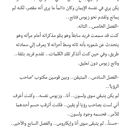
يكن يري في نفسه الإيمان وكان دائماً ما يرى أنه مقصر، لكنه لم
يمانع وتقدم نحو زيوس فتابع..
‎كنت قد سمعت فريد سابقاً وهو يتلو مذكراته أمام مرآته وهو
يتحدث عن شعوره بأنه تائه وسط أحزانه لا يعرف إلي سعادته
طريق، وفي حين كنت أتذكر تلك الكلمات.. تقدم فريد بثقة..
وتابع زيوس دون تعليق.
-الفصل السادس.. المتيقن.. وبين قوسين مكتوب “صاحب
الرؤيا”..
‎لم يكن يتبقي سوى ولسون.. أنا.. وزيوس نفسه.. وكنت أعرف
أني لست بصاحب رؤيا أو يقين.. فكنت أترقب حسم أحدهما
للأمر.. فحسمه وجود ولسون..
‎-حسناً.. لم يتبقى سوى أنا وإيكاروس.. والفصل السابع والأخير..