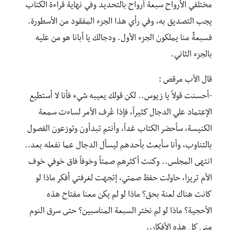
مختلفي الأرواح سبعة أرواح بالتحديد وفي نهاية قراءة الكتاب
يجب التصديق به، وفي رأي هذا الجزء المفقود من الأسطورة.
فسبعةٌ منا يملكون الجزء الأول. ودجالك يا أبانا هو من عليه
بالجزء الثاني.
‎-أحسنت قولاً يا زيوس.. لكن قولك يعيبه شيء فأنا لا أستطيع
الإعتماد علي الدجال كثيراً، فإذا عُرف الأمر لساءت سمعة
الكنيسة، سأحضر الكتاب غداً، وأنتم تبدأون وتوزعون الفصول
بالتناوب، وأنا سأبعث بأحدهم ليسأل الدجال عما نفعله بعد..
‎انتهى المجلس.. وكنت أكثرهم صمتاً وخوفاً فاق خوفي خوف
الأم تريزا، حاولت حفظ صمتي، إتجهت لغرفتي أفكر ماذا لو
كانت هناك لعنة بحق؟ ماذا لو لم يكن معنا مفتاح هذه
الأحجية؟ ماذا لو لم نختر السبعة المناسبين؟ حتى سرق النوم
مني كل هذه الأفكار..