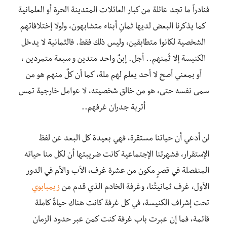
فنادراً ما تجد عائلة من كبار العائلات المتدينة الحرة أو العلمانية
كما يذكرنا البعض لديها ثمانِ أبناء متشابهون، ولولا إختلافاتهم
الشخصية لكانوا متطابقين، وليس ذلك فقط. فالثمانية لا يدخل
الكنيسة إلا ثُمنهم.. أجل. إبنٌ واحد متدين و سبعة متمردين ،
أو بمعني أصح لا أحد يعلم لهم ملة، كما أن كلٌ منهم هو من
سمى نفسه حتى، هو من خالق شخصيته، لا عوامل خارجية تمس
أتربة جدران غرفهم..
لن أدعي أن حياتنا مستقرة، فهي بعيدة كل البعد عن لفظ
الإستقرار، فشهرتنا الإجتماعية كانت ضريبتها أن لكل منا حياته
المنفصلة في قصرٍ مكون من عشرة غرف، الأب والأم في الدور
الأول، غرف ثمانيتُنا، وغرفة الخادم الذي قدم من
زيمبابوي
تحت إشراف الكنيسة، في كل غرفة كانت هناك حياةٌ كاملة
قائمة، فما إن عبرت باب غرفة كنت كمن عبر حدود الزمان