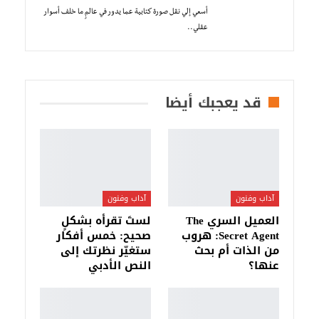
أسعي إلي نقل صورة كتابية عما يدور في عالمٍ ما خلف أسوار
عقلي..
قد يعجبك أيضا
آداب وفنون
آداب وفنون
العميل السري The
لستَ تقرأه بشكلٍ
Secret Agent: هروب
صحيح: خمس أفكار
من الذات أم بحث
ستغيّر نظرتك إلى
عنها؟
النص الأدبي