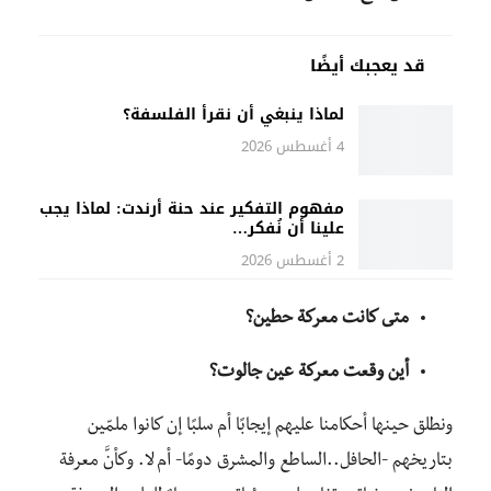
قد يعجبك أيضًا
لماذا ينبغي أن نقرأ الفلسفة؟
4 أغسطس 2026
مفهوم التفكير عند حنة أرندت: لماذا يجب
علينا أن نُفكر…
2 أغسطس 2026
متى كانت معركة حطين؟
أين وقعت معركة عين جالوت؟
ونطلق حينها أحكامنا عليهم إيجابًا أم سلبًا إن كانوا ملمّين
بتاريخهم -الحافل..الساطع والمشرق دومًا- أم لا. وكأنَّ معرفة