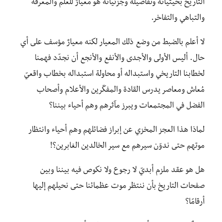
التاريخ بحيثياته وتفاصيله وجزئياته هو معيارٌ للعلم والمعرفة
والتباهي والتفاخر.
لا أعلم بالضبط من وضع ذلك المعيار لكنه معيارٌ مؤسف على أي
حال. أليس الأولى والأجدى والأنفع والأنجع أن نجدّد فهمنا
لخطابنا التاريخي واستبداله أو محاولة استبداله بخطاب واقعيّ
مُعاش ومعاصر يدرس القادة والمفكّرين والأعلام وأصحاب
الفضل في المجتمعات ويبرز مآثرهم وهم أحياء بيننا؟
لماذا هذا العجز المخزي عن إبراز فضائلهم وهم أحياء وانتظار
موتهم حتى ندوّن سيرهم مع سير الخالدين الغابرين؟!
هل هو عقد ملزم أبديّ لا رجوع ولا نكوص فيه بيننا وبين
صفحات التاريخ بأن ننتظر موت عظمائنا حتى نحيلهم إليها
أرقامًا؟