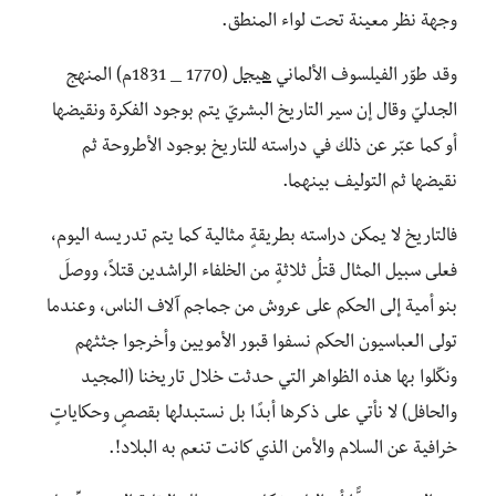
وجهة نظر معينة تحت لواء المنطق.
وقد طوّر الفيلسوف الألماني
هيجل
(1770 _ 1831م) المنهج
الجدليّ وقال إن سير التاريخ البشريّ يتم بوجود الفكرة ونقيضها
أو كما عبّر عن ذلك في دراسته للتاريخ بوجود الأطروحة ثم
نقيضها ثم التوليف بينهما.
فالتاريخ لا يمكن دراسته بطريقةٍ مثالية كما يتم تدريسه اليوم،
فعلى سبيل المثال قتلُ ثلاثةٍ من الخلفاء الراشدين قتلاً، ووصلَ
بنو أمية إلى الحكم على عروش من جماجم آلاف الناس، وعندما
تولى العباسيون الحكم نسفوا قبور الأمويين وأخرجوا جثثهم
ونكّلوا بها هذه الظواهر التي حدثت خلال تاريخنا (المجيد
والحافل) لا نأتي على ذكرها أبدًا بل نستبدلها بقصصٍ وحكاياتٍ
خرافية عن السلام والأمن الذي كانت تنعم به البلاد!.