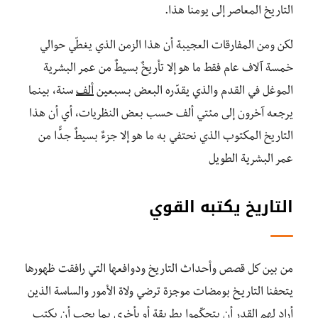
التاريخ المعاصر إلى يومنا هذا.
لكن ومن المفارقات العجيبة أن هذا الزمن الذي يغطّي حوالي
خمسة آلاف عام فقط ما هو إلا تأريخٌ بسيطٌ من عمر البشرية
الموغل في القدم والذي يقدّره البعض بـسبعين
ألف
سنة، بينما
يرجعه آخرون إلى مئتي ألف حسب بعض النظريات، أي أن هذا
التاريخ المكتوب الذي نحتفي به ما هو إلا جزءٌ بسيطٌ جدًّا من
عمر البشرية الطويل
التاريخ يكتبه القوي
من بين كل قصص وأحداث التاريخ ودوافعها التي رافقت ظهورها
يتحفنا التاريـخ بومضات موجزة ترضي ولاة الأمور والساسة الذين
أراد لهم القدر أن يتحكّموا بطريقة أو بأخرى بما يجب أن يكتب