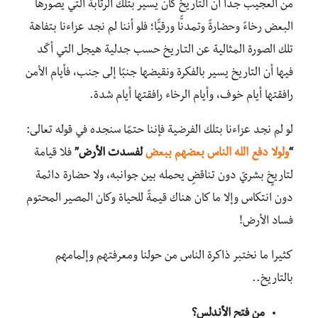
من العجيب جدًّا أن التاريخ كان يسير بتلك الرتابة التي يصوِّرها
البعض رخاءً وحضارةً وتمدنًّا ورقيًّا؛ فلو أننا لم نجد عزاءنا بتفاهة
تلك الصورة المثالية عن التـاريخ حسب جدلية هيجل التي أكّد
فيها أن التاريخ يسير بالفكرة ونقيضها جنبًا إلى جنب، فأيام الأمن
رافقتها أيام خوف، وأيام الرخاء رافقتها أيام شدة.
لو لم نجد عزاءنا بتلك الفرضية فإننا حتمًا سنجده في قوله تعالى:
“
ولولا دفع الله الناس بعضهم ببعض
لفسدت الأرض”
فلا قيامة
لتاريخٍ بشريّ دون تناقضٍ يحمله بين جوانبه، ولا حضارة دائمة
دون انتكاس وإلا ما كان هناك قيمةً للحياة وكان المصير المحتوم
فساد الأرض!
كثيرا ما نختبر ذاكرة الناس من حولنا ومعرفتهم وإلمامهم
بالتاريخ..
من فتح الأندلس؟