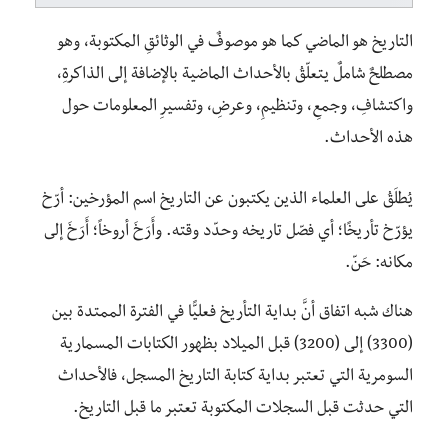
التاريخ هو الماضي كما هو موصوفٌ في الوثائقِ المكتوبة، وهو
مصطلحٌ شاملٌ يتعلّقُ بالأحداث الماضية بالإضافة إلى الذاكرةِ،
واكتشافِ، وجمعِ، وتنظيمِ، وعرضِ، وتفسيرِ المعلومات حول
هذه الأحداث.
يُطلَقُ على العلماء الذين يكتبون عن التاريخ اسم المؤرخين: أرّخ
يؤرّخ تأريخًا؛ أي فصّل تاريخه وحدّد وقته. وأَرَخَ أروخاً؛ أَرَخَ إلى
مكانه: حَنّ.
هناك شبه اتفاق أنَّ بداية التأريخ فعليًّا في الفترة الممتدة بين
(3300) إلى (3200) قبل الميلاد بظهور الكتابات المسمارية
السومرية التي تعتبر بداية كتابة التاريخ المسجل، فالأحداث
التي حدثت قبل السجلات المكتوبة تعتبر ما قبل التاريخ.