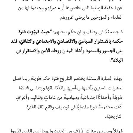
عن الحقبة الزمنية التي عاصروها أو عاصرتهم وجنّدوا لها من
العلماء والمؤرخين ما يرضي غرورهم
فنجد مثلًا في وصف زمان حكم بعضهم:
“حيث تميّزت فترة
حكمه بالاستقرار السياسيّ والاقتصاديّ والاجتماعيّ والثقافيّ، فقد
بنى الجسور والسدود وأشاد المدن ووطد الأمن والاستقرار في
البلاد”
.
بهذه العبارة المنمّقة يختصر التاريخ فترة حكم طويلة ربما تصل
لعشرات السنين بآلامها ومآسيها وانتكاساتها ويتناسى قصصًا
طويلةً وأحداثًا اجتماعيةً وسياسيةً من عاداتٍ وتقاليٍد وأعرافٍ
أدّت مجتمعةً دورًا مفصليًّا في توصيف وقائع تلك الفترة
التاريخيّة.
فمثلاً ومن بين مئات الآلاف من الجنود والمحاربين الذين قدّموا