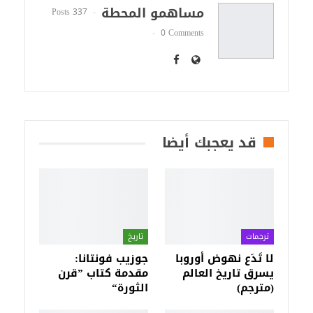
مساهمو المحطة
337 Posts
0 Comments
قد يعجبك أيضا
ترجمات
تاريخ
لا تَدَع نهوض أوروبا
جوزيب فونتانا:
يسرق تاريخ العالم
مقدمة كتاب ”قرن
(مترجم)
الثورة“