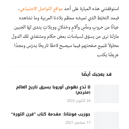
استوقفتني هذه العبارة على أحد
مواقع التواصل الاجتماعي
،
فبعد التخبّط الذي تعيشه معظم بلادنا العربية وما نشاهده
عيانًا من حروبٍ ومآسٍ وآلامٍ وخذلانٍ وويلاتٍ يندى لها الجبين
مازلنا نرى من يسوّق لسياسات بعض حكام ومتنفذي تلك الدول
محاولاً تلميع صفحتهم فيما سيصبح لاحقًا تاريخًا يدرّس ومجدًا
عريضًا يكتب
قد يعجبك أيضًا
لا تَدَع نهوض أوروبا يسرق تاريخ العالم
(مترجم)
24 أكتوبر 2022
جوزيب فونتانا: مقدمة كتاب ”قرن الثورة“
17 سبتمبر 2021