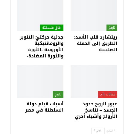
تاريخ
آفاق فلسفيّة‎
ريتشارد قلب الأسد:
جدلية حركتيْ التنوير
الطريق إلى الحملة
والرومانتيكية
الصليبية
الأوروبية -الثورة
والثورة المضادة-
مقالات رأي
تاريخ
عبور الروح حدود
أسباب قيام دولة
الجسد – تناسخ
السلطنة في مصر
الأرواح وأشياء أخري
السابق
التالي