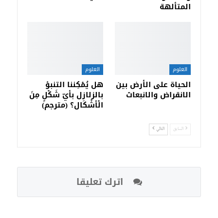
المتألهة
العلوم
العلوم
الحياة على الأرض بين
هل يُمْكِننا التنبؤ
الانقراض والانبعاث
بالزلازل بأيّ شَكْلٍ مِنَ
الْأشْكَال؟ (مترجم)
السابق
التالي
اترك تعليقا