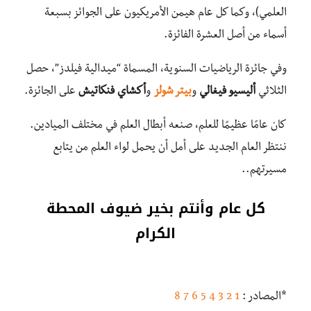
العلمي)، وكما كل عام هيمن الأمريكيون على الجوائز بسبعة
أسماء من أصل العشرة الفائزة.
وفي جائزة الرياضيات السنوية، المسماة “ميدالية فيلدز”، حصل
الثلاثي
أليسيو فيغالي
و
بيتر شولز
و
أكشاي فنكاتيش
على الجائزة.
كان عامًا عظيمًا للعلم، صنعه أبطال العلم في مختلف الميادين.
ننتظر العام الجديد على أمل أن يحمل لواء العلم من يتابع
مسيرتهم..
كل عام وأنتم بخير ضيوف المحطة
الكرام
*المصادر :
1
2
3
4
5
6
7
8