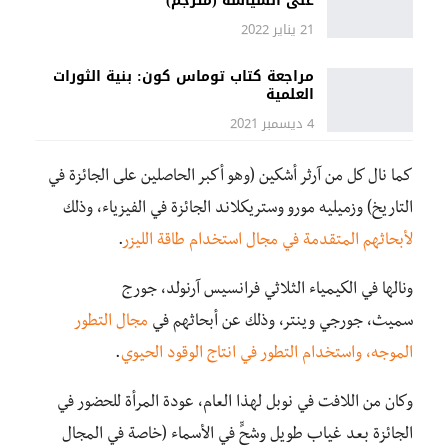
على السياسة (مترجم)
21 يناير 2022
مراجعة كتاب توماس كون: بنية الثورات
العلمية
4 ديسمبر 2021
كما نال كل من آرثر أشكين (وهو أكبر الحاصلين على الجائزة في
التاريخ) وزميليه مورو وستريكلاند الجائزة في الفيزياء، وذلك
لأبحاثهم المتقدمة في مجال استخدام طاقة الليزر
.
ونالها في الكيمياء الثلاثي
فرانسيس آرنولد،
جورج
سميث،
جورجي وينتر،
وذلك عن أبحاثهم في
مجال التطور
الموجه، واستخدام التطور في انتاج الوقود الحيوي
.
وكان من اللافت في نوبل لهذا العام، عودة المرأة للحضور في
الجائزة بعد غياب طويل وشحٍّ في الأسماء (خاصة في المجال