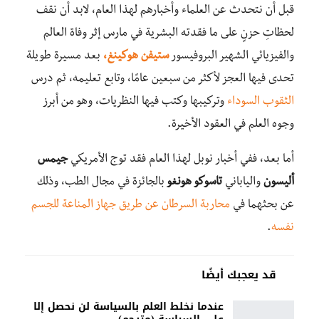
قبل أن نتحدث عن العلماء وأخبارهم لهذا العام، لابد أن نقف
لحظاتِ حزنٍ على ما فقدته البشرية في مارس إثر وفاة العالم
والفيزيائي الشهير البروفيسور
ستيفن هوكينغ،
بعد مسيرة طويلة
تحدى فيها العجز لأكثر من سبعين عامًا، وتابع تعليمه، ثم درس
الثقوب السوداء
وتركيبها وكتب فيها النظريات، وهو من أبرز
وجوه العلم في العقود الأخيرة.
أما بعد، ففي أخبار نوبل لهذا العام فقد توج
الأمريكي
جيمس
أليسون
والياباني
تاسوكو هونغو
بالجائزة في مجال الطب، وذلك
عن بحثهما في
محاربة السرطان عن طريق جهاز المناعة للجسم
نفسه
.
قد يعجبك أيضًا
عندما نخلط العلم بالسياسة لن نحصل إلا