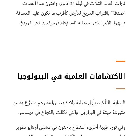
قارات العالم الثلاث في ليلة 27 تموز، واقترن هذا الحدث
“صدفة” باقتراب المريخ للأرض كأقرب ما تكون عليه المسافة
بينهما، الأمر الذي استغلته ناسا لإطلاق مركبتها نحو المريخ.
الاكتشافات العلمية في البيولوجيا
البداية بالتأكيد بأول عملية ولادة بعد زراعة رحم متبرَّع به من
متبرعة ميتة في البرازيل، والتي تكللت بالنجاح في ديسمبر.
وفي ثورة طبية أخرى، استطاع باحثون في مشفى أوهايو تطوير