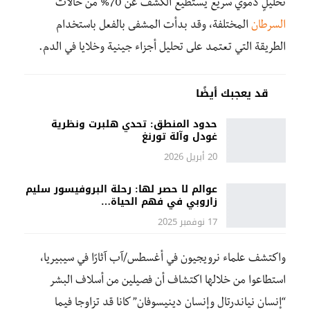
تحليلٍ دموي سريع يستطيع الكشف عن 70% من حالات
السرطان
المختلفة، وقد بدأت المشفى بالفعل باستخدام
الطريقة التي تعتمد على تحليل أجزاء جينية وخلايا في الدم.
قد يعجبك أيضًا
حدود المنطق: تحدي هلبرت ونظرية
غودل وآلة تورنغ
20 أبريل 2026
عوالم لا حصر لها: رحلة البروفيسور سليم
زاروبي في فهم الحياة…
17 نوفمبر 2025
واكتشف علماء نرويجيون في أغسطس/آب آثارًا في سيبيريا،
استطاعوا من خلالها اكتشاف أن فصيلين من أسلاف البشر
“إنسان نياندرتال وإنسان دينيسوفان” كانا قد تزاوجا فيما