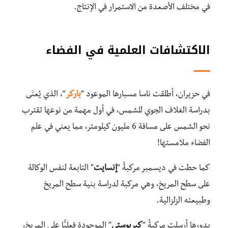
في مختلف الأصعدة من الاستمرار في الإنتاج.
الاكتشافات العلمية في الفضاء
في حزيران، أطلقت ناسا مسبارها الموعود “
باركر
“، الذي يُعنَى
بدراسة الغلاف الجوي للشمس، في أول مهمة من نوعها تقترب
نحو الشمس على مسافة 6 مليون كيلومتر، مما يعني في علم
الفضاء ملامستها!
كما حطت في ديسمبر مركبةُ “
إنسايت
” التابعة لنفس الوكالة
على سطح المريخ، وهي مركبة لدراسة بنية سطح المريخ
وطبيعته الزلزالية.
بدورها أرسلت مركبةُ “
كيريوستي
” الموجودة فعليًّا على المريخ،