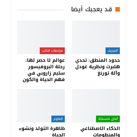
قد يعجبك أيضا
الفيزياء
مراجعات الكتب
حدود المنطق: تحدي
عوالم لا حصر لها:
هلبرت ونظرية غودل
رحلة البروفيسور
وآلة تورنغ
سليم زاروبي في
فهم الحياة والكون
آفاق فلسفيّة‎
العلوم
الذكاء الاصطناعي
ظاهرة التولد ونشوء
والمنظومات
الحياة