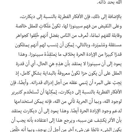
الله بحد ذاته.
بالإضافة إلى ذلك، فإن الأفكار الفطريّة بالنسبة إلى ديكارت،
وعلى النّقيض من فهم سبينوزا لها، تكونُ مَلَكاتٍ للعقل خالصة
وقابلة للفهم تمامًا، تُعرف من النّاس بفضلِ أنهم خُلِقوا كجواهر
مستقلة ومُتَميّزة، وبالتالي، يُمكِن أن يُنسب لهم أنهم يمتلكون
قدرًا كبيرًا من الإرادة الحرة بِخلافِ ما يَعتَقِدُهُ سبينوزا. وهذا
يعود إلى أن سبينوزا لا يعتقد بأن هذِهِ هيَ الحال، أي أن قدرة
العقل على أن يكون حرًا تكونُ معروفةً بالبداية بشكلٍ كامل، إذ
يَجِبُ على المرء أن يُنمي عقله من أجل إدراك قدراته. وأيضًا، فإن
الأفكار الفطرية بالنسبة إلى ديكارت، يُمكِنُها أن تُستَخّدم كتبرير
لوجود الله، وبما أن الحرية تأتي من الله، فإنه يمكن استخدامها
لدعم وجود الإرادة الحرة أيضًا. وهذا يعود إلى أن ديكارت يعتقد
بأن الأثر يَكشِف عن سببه، ويرجع هذا إلى اعتقاده بأنه يجب أن
يكون الشيء ناتجًا عن شيءٍ آخر من أجل أن يوجد، وبما أنه خَلُصَ