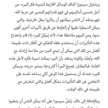
ويتناول سبينوزا كذلك الوسائل اللازمة لتنمية فكر المرء، من
أجل تحسين أساليبهم في فهم قدراتهم للتعبير عن حرية الله.
فهو يعتقد أن الناس يمكنهم أن يتأثروا بعلل خارجية، والتي
يمكن السيطرة عليها أو إلغاؤها عن طريق تأثيرات أخرى أقوى
منها. ومن المهم ملاحظة هذا، لأنه يُمكِنُ للمرء إذا قام بإخضاع
هذه التأثيرات أن يستخدم عقله للتفكير في أفكار ذات طبيعة
أفضل من تلك التي يمكن أن تمنع المرء من ملاءمة إرادته مع
الله، وأيضًا، ولكونه يعتقد بأنّ المرء يمكنه تنمية فكره لأجل هذه
الغاية، فبالمقابل، يُصبِحُ المرءُ أكثر وعيًا بمدى حريته، ويمكن
للمرء عندئذ أن يستعمل هذا الوعي لكي يساعد نفسه على
التغاضي عن تلك التأثيرات بشكل أفضل والتي تتعارض مع
طبيعته في ذلك الوقت.
وبالإضافة إلى ذلك، يَنُصُّ سبينوزا على أنه يمكن للناس أن يتغلبوا