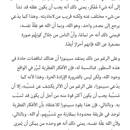
إلى أنه شيءٌ مُفَكِر، يعني ذلك أنه يجب أن يكون عقله قد نشأ
من شيء مختلف عنه ولكنه قريب من لاماديته. وهذا كما يدّعي
يرجع إلى مصدر واحد، وهو الله، وبما أن الله هو عِلّةُ نفسه،
فيعني ذلك أنه حر تمامًا، وأنَّ الناسَ من خِلالِ كونِهُم صورة
مصغرة عن الله فإنهم أحرارٌ أيضًا.
وعلى الرغم من ذلك يعتقد سبينوزا أن هنالك تناقضات حادة في
هذه السطور. فبالنسبة له، فإن الأفكار الفطرية تُبرِّر في الواقع
وجود الله، ولكن ليس بالضرورة الإرادة الحرة. وهذا لأنه كما
يدّعي سبينوزا، على الرغم من أن الأثر يَكشِف عن مُسَبِّبه، إلا أن
مُسَبِّبهُ يجب أن يكون أكثر قوة منه من أجل أن يكون قد تَسَبَّب
به. وبالتالي، فإن هذا يقود سبينوزا للاعتقاد بأن الأفكار الفطرية
توجد في طريقة محدودة بمقارنة مع مُسَبِّبِهِم، أو الله. وبالتالي،
ولأن الله عِلّة نفسه، يعني ذلك أنه هو وحده من يمكن أن يُعزى