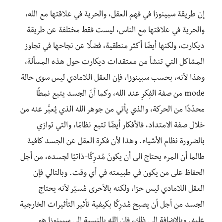
إن طريقة سبينوزا في فهم العقل، والحرية في علاقتها مع الله،
والحرية في علاقتها مع الناس، ليست فقط مختلفة عن طريقة
ديكارت، ولكنها أيضًا أكثر منطقية، فضلًا عن نجاحها في تجاوز
المشاكل التي تنشأ من معتقدات ديكارت حول هذه المسألة،
وهذا لأنه، بحسب سبينوزا، فإن العقل اللامادي ليس سوى حالة
mode من صفة الفِكرِ عند الله، وكما أنّ الجسد يتبع نمطًا
محدّدًا من الحركة، والذي يأتي من جوهر الله الذي يُعبَّر عنه من
خلال صفة الامتداد، فالأفكار أيضًا تتبع نظامًا، والتي توازي
بالضرورة نظام الأشياء. وهذا لأن فكرة العقل عن الجسد كافية
طالما أن المرء يحتاج الى أن يكونَ مُدرِكًا-ذاتيًا لجسده، من أجل
الحفاظ على من يكون في طبيعته في أي وقت. وبالتالي فإن
العقل اللامادي ليس حرًا، ولكنه بالأحرى مُسيّر لأنه يحتاج
الجسد من أجل أن يصبح مُدرِكًا بكيفية تأثير التأثيرات الخارجية
عليه. وبالإضافة إلى ذلك، فإن الله بالنسبة إلى سبينوزا هو