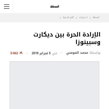
المحطة
انسانيات
آفاق فلسفيّة‎
الإرادة الحرة بين ديكارت
وسبينوزا
بواسطة
محمد المومني
في
5 فبراير 2019
3٬082