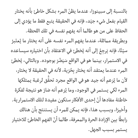
بالنسبة إلى سبينوزا، عندما يظنّ المرء بشكل خاطئ بأنه يختار
القيام بفعل شيء جيّد، فإنه في الحقيقة يتبع فقط ما يؤدي إلى
الحفاظ على من هو طالما أنه يفهم نفسه في تلك اللحظة.
وبطريقة مماثلة، عندما يفهم المرء نفسه على أنه يختار ما يُعتَبرُ
سيّئًا، فإنه يَرجِعُ إلى أنه يُخطئ في الاعتقاد بأن اختياره سيساعده
في الاستمرار، بينما هو في الواقع سَيَضُرّ بوجوده. وبالتالي، يُخطئ
المرء عندما يعتقد أنه يختار بِحُرّية، لأنه في الحقيقة لا يختار،
لأن ما يُزعم أنه جيد هو في الواقع مجرد تحقُّق لرغبة يمتلكها
المرء لكي يستمر في الوجود، وما يُزعم أنه ضارّ هو نتيجة لفكرة
خاطئة مفادها أنّ إحدى الأفكار ستكون مفيدة لتلك الاستمرارية.
وأخيرًا، وبسبب هذا، فإنه يمكن للمرء أن يستنتج بأن هنالك
رابطًا بين الإرادة الحرة والمعرفة، طالما أنّ الفهم الخاطئ للاختيار
يستمر بسبب الجهل.