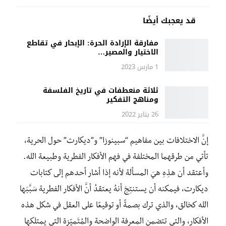
قد يعجبك أيضًا
مفارقة الإرادة الحرة: الإبحار في تقاطع
الاختيار والمصير…
1 مارس 2023
ثلاثة منعطفات في تاريخ الفلسفة
ومناهج التفكير
26 يناير 2022
إنَّ الاختلافات بين مفاهيم “سبينوزا” و”ديكارت” حول الحرية،
تأتي من طرقهما المختلفة في فهم الأفكار الفطرية وطبيعة الله.
وأعتقد أن هذِهِ هيَ المسألة لأنه إذا أشار أحدهم إلى كتابات
ديكارت، فيمكنه أن يستنتِجَ أنهُ يعتقدُ أنَّ الأفكار الفطرية سَبَّبَها
الله كخالق، والذي ترك بصمةً أو توقيعًا على العقل في شكل هذه
الأفكار، والتي تتضمن المعرفة الواضحة والمُتَميّزة التي يمتلكها