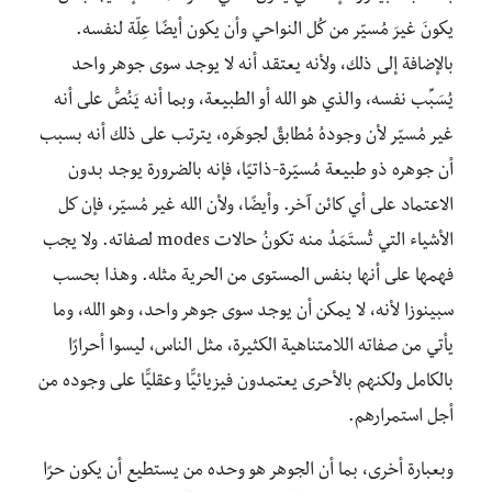
يكونَ غيرَ مُسيّر من كُل النواحي وأن يكون أيضًا عِلّة لنفسه.
بالإضافة إلى ذلك، ولأنه يعتقد أنه لا يوجد سوى جوهر واحد
يُسَبِّب نفسه، والذي هو الله أو الطبيعة، وبما أنه يَنُصُّ على أنه
غير مُسيّر لأن وجودهُ مُطابقٌ لجوهَره، يترتب على ذلك أنه بسبب
أن جوهره ذو طبيعة مُسيّرة-ذاتيًا، فإنه بالضرورة يوجد بدون
الاعتماد على أي كائن آخر. وأيضًا، ولأن الله غير مُسيّر، فإن كل
الأشياء التي تُستَمَدُ منه تكونُ حالات modes لصفاته. ولا يجب
فهمها على أنها بنفس المستوى من الحرية مثله. وهذا بحسب
سبينوزا لأنه، لا يمكن أن يوجد سوى جوهر واحد، وهو الله، وما
يأتي من صفاته اللامتناهية الكثيرة، مثل الناس، ليسوا أحرارًا
بالكامل ولكنهم بالأحرى يعتمدون فيزيائيًّا وعقليًّا على وجوده من
أجل استمرارهم.
وبعبارة أخرى، بما أن الجوهر هو وحده من يستطيع أن يكون حرًا