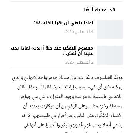
قد يعجبك أيضًا
لماذا ينبغي أن نقرأ الفلسفة؟
4 أغسطس 2026
مفهوم التفكير عند حنة أرندت: لماذا يجب
علينا أن نُفكر…
2 أغسطس 2026
ووفقًا للفيلسوف ديكارت، فإنّ هنالك جوهر واحد لانهائيّ والذي
يمكنه خلق أي شيء بسبب إرادته الحرة الكاملة. وهذا الكائن
اللامادي بالنسبة له هو علة وجود العقول، والتي هي جواهر
مستقلة وحُرّة مثله. وعلى الرغم من أن ديكارت يعتقد أن
الأشياء المُفَكِّرة، مثل الناس، هم أحرار في طبيعتهم، إلا أنه
يدّعي أنه لا يجب فهم قُدرَتهم ليكونوا أحرارًا على أنها في