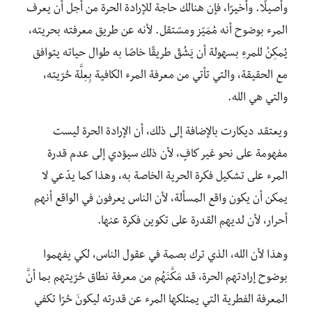
وأصيلًا. وأخيرًا، فإن هنالك حاجة للإرادة الحرة من أجل أن يعرف
المرء بوضوح أنه مُمَيّز ومسّتقل. لأنه عن طريق معرفته بحريته،
يُمكِنُ للمرءِ بسهولة أن يَشُقّ طريقًا خاصًا به طوال حياته يتوافق
مع الحقيقة، والتي تأتي من معرفة المرء الكافية بِعِلَّة حُرّيته،
والتي هي الله.
ويعتقد ديكارت بالإضافة إلى ذلك، أن الإرادة الحرة ليست
مفهومة على نحو غير كافٍ، لأن ذلك سيؤدي إلى عدم قدرة
المرء على تشكيل فكرة الحرية الخاصة به، وهذا كما يدّعي لا
يمكن أن يكون واقع المسألة، لأن الناس يعرفون في الواقع أنهم
أحرار، لأن لديهم القدرة على تكوين فكرة عنها.
وهذا لأن الله، الذي ترك بصمة في عقول الناس، لكي يفهموا
بوضوح إرادتهم الحرة، قد مَكَّنَهُم من معرفة نطاق حُرّيتهم بما أنَّ
المعرفة الفطرية التي يمتلكها المرء عن قدرته ليكونَ حُرًا تكفي