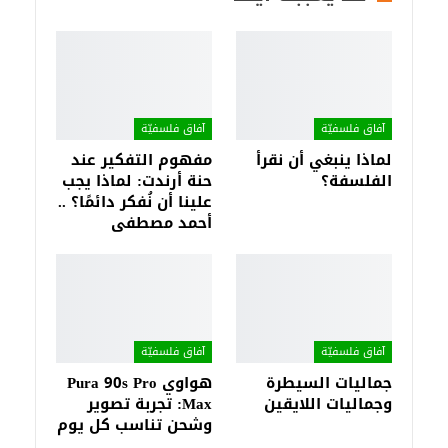
آفاق فلسفيّة‎
آفاق فلسفيّة‎
لماذا ينبغي أن نقرأ
مفهوم التفكير عند
الفلسفة؟
حنة أرندت: لماذا يجب
علينا أن نُفكر دائمًا؟ ..
أحمد مصطفى
آفاق فلسفيّة‎
آفاق فلسفيّة‎
جماليات السيطرة
هواوي Pura 90s Pro
وجماليات اللايقين
Max: تجربة تصوير
وشحن تناسب كل يوم