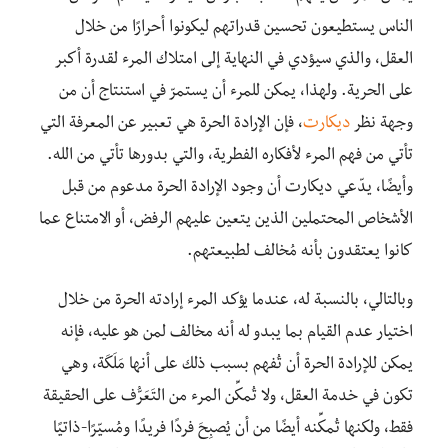
الناس يستطيعون تحسين قدراتهم ليكونوا أحرارًا من خلال
العقل، والذي سيؤدي في النهاية إلى امتلاك المرء لقدرة أكبر
على الحرية. ولهذا، يمكن للمرء أن يستمرّ في استنتاج أن من
وجهة نظر
ديكارت
، فإن الإرادة الحرة هي تعبير عن المعرفة التي
تأتي من فهم المرء لأفكاره الفطرية، والتي بدورها تأتي من الله.
وأيضًا، يدّعي ديكارت أن وجود الإرادة الحرة مدعوم من قبل
الأشخاص المحتملين الذين يتعين عليهم الرفض، أو الامتناع عما
كانوا يعتقدون بأنه مُخالف لطبيعتهم.
وبالتالي، بالنسبة له، عندما يؤكد المرء إرادته الحرة من خلال
اختيار عدم القيام بما يبدو له أنه مخالف لمن هو عليه، فإنه
يمكن للإرادة الحرة أن تُفهم بسبب ذلك على أنها مَلَكَة، وهي
تكون في خدمة العقل، ولا تُمكِّن المرء من التَعَرُّف على الحقيقة
فقط، ولكنها تُمكِّنه أيضًا من أن يُصبِحَ فردًا فريدًا ومُسيّرًا-ذاتيًا