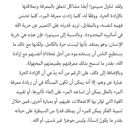
ولقد تناول سبينوزا أيضًا مشاكل تتعلق بالمعرفة وبعلاقتها
بالإرادة الحرة. ووفقًا له، كلما زادت معرفة المرء، كلما تحسّن
فهمه لنفسه، وبالمقابل، تزيد قدرته على التعبير عن حرية الله
في أساليبِهِ المحدودة. وبالنسبة إلى سبينوزا، فإن هذِهِ هيَ حُرية
الإنسان، وهو يعتقد بأنها ليست حرة بالكامل، ولكنها مع ذلك ما
يستطيع الناس أن يستخدموه من أجل مُحاذاةِ أنفسهم مع إرادة
الله، بقدر ما تسمح بذلك معرفتهم بطبيعتهم المجهولة.
وبالإضافة إلى ذلك، على الرغم من أنه يدّعي أن الإرادة الحرة
عبارة عن وهم، إلا أنه يمكن أن تكون المسألة في أن زيادة معرفة
المرء بالعلل يمكن أن تساعد المرء على إلغاء تأثيرها، أو تقييد
القوة التي تؤثر بها الانفعالات عليهم، أو بعبارة أخرى، فمن خلال
تَنمية الفكر يمكن للمرء أن يمتلك قدرًا من السيطرة على حياته
بقدرِ ما يكونُ إنسانًا، وليس جوهرًا غير مُسيّر، أو الله.