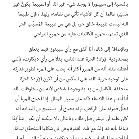
بالنسبة إلى سبينوزا لا يوجد شيء غير الله أو الطبيعة يكونُ غيرَ
مُسيّر، طالما أن كل الأشياء تأتي من نظامه، ولهذا، فإن طبيعة
الله ليست طبيعة خالق حر، بل هي من طبيعة المُسبِّب الحر
الذي تعتمد جميع الكائنات عليه من جميع النواحي.
وبالإضافة إلى ذلك، أنا أتفق مع رأي سبينوزا فيما يتعلق
بمحدودية الإرادة الحرة عند الناس، بدلًا من رأي ديكارت، لأنني
أعتقد مثله أنه من المبرر أكثر أنه يجب على المرء تطوير قدرته
على توجيه حرية الله، على العكس من أن تكون الإرادة الحرة
متحقِّقة بالكامل من بداية وجود الشخص لأنه من مخلوقات الله.
أنا أقدم هذا الادعاء لأنه على سبيل المثال، إذا احتاج المرءُ أن
يُحلِّلَ قدرته على الركض، فإنه يحتاج أن يستنتج في البداية أنه
كان عليه أن يمشي قبل ذلك، وبالتالي، لا يمكنه أن يكون مُتأكِدًا
تمامًا بأنه قد وُلِدَ مع تلك القدرة وهي في شكلها المُتَحقّق تمامًا.