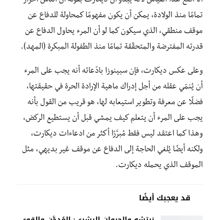
أنا أضع هذا القياس لأنه يبدو أن ديكارت بقوله أن الناس أحرار
تمامًا منذ الولادة، يمكن أن يكون مفهومًا كمحاولة للدفاع عن
موقف منطقي، الذي سيكون كما لو أن المرء يحاول الدفاع عن
قدرته المفترضة والمتحقّقة تمامًا منذ الطفولة المبكرة (المهد).
وعلى عكس ديكارت، فإن سبينوزا بادّعائه أنه يجب على المرء
أن يُنمّي عقله من أجل إدراك ماهية الإرادة الحرة في حقيقتها،
فضلًا عن معرفة وتطوير استيعابه لها، هو قريب من القول بأنه
يجب على المرء أن يتعلم كيف يمشي قبل أن يستطيع الركض،
وهذا كما اعتقد ليس فقط مُبرَّرًا أكثر من ادعاءات ديكارت،
ولكنه أيضًا يُلغي الحاجة إلى الدفاع عن موقف غير بديهي، مثل
الموقف الذي يحمله ديكارت.
قد يعجبك أيضًا
نيتشه والحيوان البشري: المُدجَّن والقوي