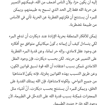
إليه أن يكون حرًا، ولأن الناس أضعف من الله، فيمكنهم التعبير
عن حرية الله فقط إلى الحد الذي تسمح به طبيعتهم، ويمكن
للمرء أن يستنتج أن فكرتهم الفطرية عن الحرية تأتي في الأساس
من طبيعة مُضطربة.
يُمكن للأفكار المتعلقة بحرية الإرادة عند ديكارت أن تدفع المرء
لكي يتساءل كيف أن إيمانه بـ كَونْ ميكانيكي متوافق مع أفكاره
عن وجود عقل لامادي، وإله حر تمامًا، وعن قدرة المرء الفطرية
على التعبير عن حريته. لكن بحسب ديكارت، فإن وجود العقل
اللامادي مُمكِن بسبب اعتقاده أن الله قوة تسبق قوانين الكون،
وعن طريق التسبب بهذه القوانين بِحُرّيّة، فإنه يكونُ لامتناهيًا
من جميع النواحي. ولكونه لامتناهيًا، فإن الله يمتلك القدرة على
الخلق، ويمكن للمرء أن يستنتج بحسب ديكارت، أنَّ أشياء مثل
المعجزات مُمكِنة بسبب قدرة الله على التدخّل في الطبيعة، لأن
وجود الله خارج حدود الطبيعة.