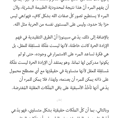
أن يفهم المرء أنّ هذا نتيجة لمحدوديّة الطبيعة البشريّة، ولأن
المرء لا يستطيع تصور كلّ صفات الله بشكل كافٍ، فهو/هي ليس
حرًا بلا حدود، وليس على المستوى نفسه من الحرية مثل الله.
بالإضافة إلى ذلك، يدّعي سبينوزا أنّ الطرق التقليدية في فهم
الإرادة الحرة كانت خاطئة، لأنها ليست مَلَكَة مُستَقِلة للعقل، بل
هي فكرة تساعد المرء على الاستمرار في وجوده، حتى لو لم
يكونوا مدركين لها تمامًا. وهو يعتقد أن الإرادة الحرة ليست مَلَكَة
مُستَقِلة للعقل لأنها متساوية في حقيقَتِها مع أي مصطلح محمول
على ذاته يمكن للمرء أن يصنعه، ولهذا، فلا يمكن للمرء أن
يدّعي أنها تأخُذُ الأسبقيّة على باقي المَلَكات العقليّة المُفترضة.
إعلان
وبالتالي، بما أن كلّ المَلَكات حقيقيّة بشكل متساوي، فهو يدّعي