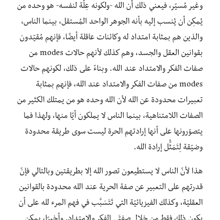
وغير مُسيّر، فيعني ذلك أن الله -ولكونه عِلّة لنفسه- هو وحده من
يُمكِن أن يُنسب إليه بأنه الجوهر الواحد المُستقل، بينما الناس،
والذين هم بمثابة امتداد له وكائنات عاقلة أيضًا، فإنهم مُقيّدون
بقوانين العقل والجسد، وهم كذلك لأنهم حالات modes من
صفات الفكر والامتداد عند الله. وبناءً على ذلك، لكونهم حالات
modes من صفات الفكر والامتداد عند الله، فإنهم بمثابة
تعبيرات محدودة عن الله لأن الله وحده هو من يمتلك الكثير من
الصفات اللامتناهية، بينما الناس لا يملكون أيًا منها، ولهذا فما
يتصوّرونها على أنها إرادتهم الحرة ليست سوى طريقة محدودة
وضيّقة لِتَمَثُّل إرادة الله.
هذا لأنّ الناس لا يستطيعون تصور الله إلا بطريقتين وبالتالي فإنّ
قدرتهم على التعبير عن صفة الحرية عند الله محدودة بالقوانين
العقليّة، وكذلك الفيزيائيّة التي تَتَسَبَّب في فهم المرء لله على أن
يكون ذلك فقط من خلال صفتَي الفكر والامتداد. وأخيرًا، يمكن