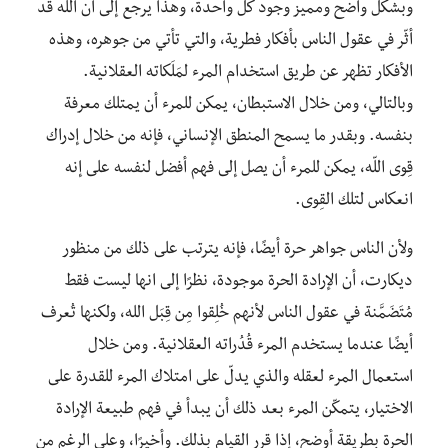
وبشكل واضح ومميز وجود كل واحدة، وهذا يرجع إلى أن الله قد
أثّر في عقول الناس بأفكار فطرية، والتي تأتي من جوهره، وهذه
الأفكار تظهر عن طريق استخدام المرء لمَلَكاته العقلانية.
وبالتالي، ومن خلال الاستبطان، يمكن للمرء أن يمتلك معرفة
بنفسه. وبقدر ما يسمح المنطق الإنساني، فإنه من خلال إدراك
قِوى اللّه، يمكن للمرء أن يصل إلى فهم أفضل لنفسه على إنه
انعكاس لتلك القِوى.
ولأن الناس جواهر حرة أيضًا، فإنه يترتب على ذلك من منظور
ديكارت، أن الإرادة الحرة موجودة، نظرًا إلى انها ليست فقط
مُتَضَمَّنة في عقول الناس لأنهم خُلِقوا مِن قِبَل الله، ولكنها تُعرف
أيضًا عندما يستخدم المرء قُدُراته العقلانية. ومن خلال
استعمال المرء لعقله والذي يدلّ على امتلاك المرء للقدرة على
الاختيار، يتمكّن المرء بعد ذلك أن يبدأ في فهم طبيعة الإرادة
الحرة بطريقة أوضح، إذا قرر القيام بذلك. وأخيرًا، وعلى الرغم من