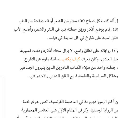
إنتاج هوغو الهائل فريد من نوعه في الأدب الفرنسي. يقال أنه كتب كل صباح 100 سطر من الشعر أو 20 صفحة من النثر.
“أقوى عقل في الحركة الرومانسية”، كما تم وصفه عام 1830. قام بوضع أفكار ورؤى جعلته نبيا في النثر والشعر، وأصبح الأب
طلق اسمه على شارع في كل مدينة في فرنسا.
ة رواياته على نطاق واسع. لا يزال سخاء أفكاره ودفء تعبيرها
لرجل العادي. وكان يعرف
كيف يكتب
بساطة وقوة عن الأفراح
 جعلته واحد من هؤلاء الكتاب النادرين الذين يثيرون الجماهير
شاكل السياسية والفلسفية مع القلق الديني والاجتماعي.
باريس Notre-Dame de Paris واحدة من أكثر الرموز ديمومة في العاصمة الفرنسية. تصور هوغو قصة
لرواية لوصفها. ركز في المقام الأول على العناصر المعمارية