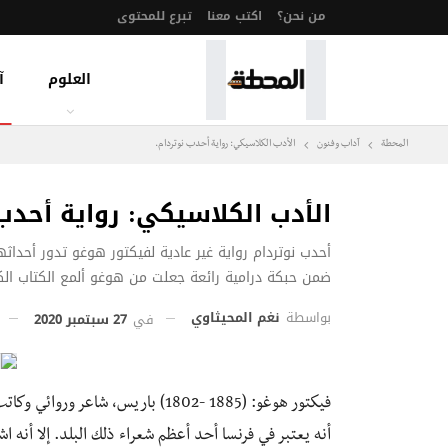
من نحن؟
اكتب معنا
تبرع للمحتوى
العلوم
آ
المحطة
آداب وفنون
الأدب الكلاسيكي: رواية أحدب نوتردام.
الأدب الكلاسيكي: رواية أحدب 
أحدب نوتردام رواية غير عادية لفيكتور هوغو تدور أحد
ضمن حبكة درامية رائعة جعلت من هوغو ألمع الكتاب ال
بواسطة
نغم المحيثاوي
في
27 سبتمبر 2020
فيكتور هوغو: (1885 -1802) باريس،
أنه يعتبر في فرنسا أحد أعظم شعراء ذلك البلد. إلا أنه اشتهر