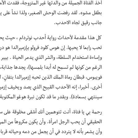
أخذ الفتاة الجميلة من والدتها غير المتزوجة، فقدت الأم
بطفل مشوه. لقد رفضت الوحش الصغير، ولذا نشأ على يد ك
جانب رقيق تجاه الاحدب.
كل هذا مقدمة لأحداث رواية أحدب نوتردام ، حيث يحب ثل
تحب رابعا لا يحبها. إن هوس كلود فرولو بـإزميرالدا هو 
وإساءة استخدام السلطة، والشر الذي يدمر الحياة . بيير 
الرغم من كونها لم تسمح له أبدا بلمسها)، يجدها جذابة، ل
فويبوس، قبطان رماة الملك الذين تحبه إزميرالدا بتفانٍ، 
أخرى. أخيرا، إنه الأحدب القبيح الذي يصد ويخيف إزميرا
سينتهي بسعادة). وبقدر ما قد تكون نبرة هوغو المكتوبة خ
رحمة بي يا فتاة، أنت تتوهمين أنك أشقى مخلوقة على سط
الحقيقي أن يحب الرجل امرأة. وأن يكون مكروهاً من الم
وأن يشعر بأنه لا يتردد في أن يجعل من دمه وحياته قربا