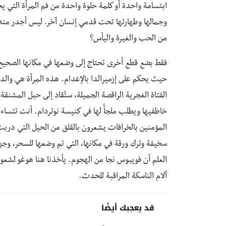
ابتسامة واحدة أو كلمة حلوة واحدة من فم المرأة التي يح
وجمالها وطهارتها تحت قدمي إنسان آخر. ليس أجدر منه 
من الحب والغيرة واليأس؟
فقط بضع قطع أخرى تحتاج إلى وضعها في مكانها الصحيح. 
حيث يحكم على إزميرالدا بالإعدام. هذه المرأة هي والدة
الفتاة الغجرية الراقصة الجميلة، ستُقاد إلى حبل المشنق
خاطفيها ويطلب ملجأً لها في كنيسة نوتردام. أنت تتساءل لم
المؤمنين بالخرافات يشعرون بالقلق من الحيل التي دربت 
سخيفة وترك ورقة في مكانها، التي تم وضعها للسحر، وجزئ
العلم أن فويبوس نجا من الهجوم. يأخذنا هنا هوغو لشعور
آلام الناسكة المراقبة للحدث.
قد يعجبك أيضًا