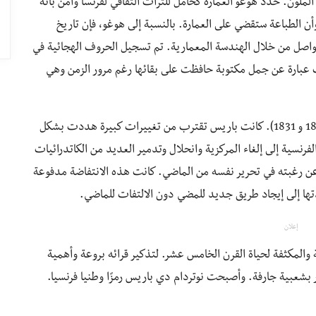
لملون. حدد هوغو العمارة كحامل للتراث الثقافي لفرنسا وآمن بأنه
أن الطباعة ستقضي على العمارة. بالنسبة إلى هوغو، فإن تاريخ
تتواصل من خلال الهندسة المعمارية. تم تسجيل الحروف الهجائية في
عبارة عن جمل مكتوبة حافظت على بقائها رغم مرور الزمن وهي
في الوقت الذي كُتبت فيه رواية أحدب نوتردام (بين 1828 و 1831). كانت باريس تقترب من تغييرات كبيرة هددت بشكل
لفرنسية إلى إلغاء المركزية وانحلال وتدمير العديد من الكاتدرائيات
أعرب الشعب الفرنسي عن رغبته في تحرير نفسه من الماضي. كانت هذه الانتفاضة مدفوعة
دتها إلى إيجاد طريق جديد للمضي دون الالتفات للماضي.
إعلان
 والمكثفة لحياة القرن الخامس عشر. لتذكير قرائه بروعة وأهمية
 بشعبية جارفة. وأصبحت نوتردام دي باريس رمزًا وطنيا فرنسيا.