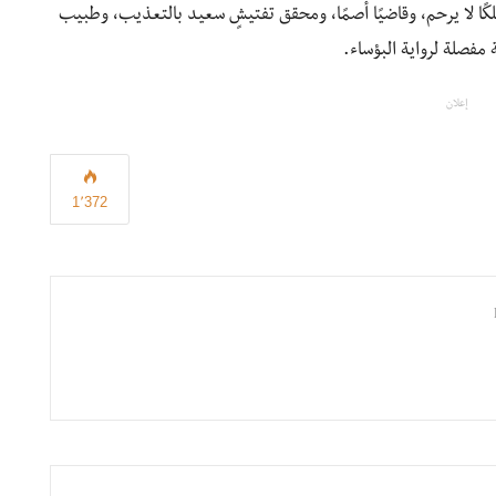
ملكًا لا يرحم، وقاضيًا أصمًا، ومحقق تفتيشٍ سعيد بالتعذيب، وطبيب
 مفصلة لرواية البؤساء.
إعلان
1٬372