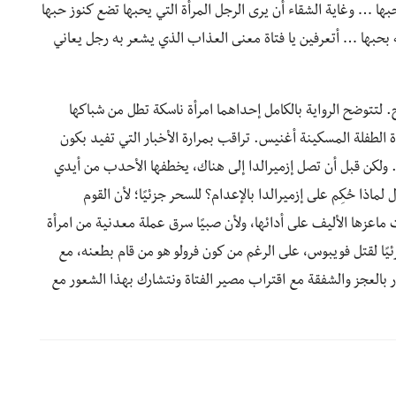
بها … وغاية الشقاء أن يرى الرجل المرأة التي يحبها تضع كنوز حبها
بحبها … أتعرفين يا فتاة معنى العذاب الذي يشعر به رجل يعاني
لتتوضح الرواية بالكامل إحداهما امرأة ناسكة تطل من شباكها
 الطفلة المسكينة أغنيس. تراقب بمرارة الأخبار التي تفيد بكون
ة. ولكن قبل أن تصل إزميرالدا إلى هناك، يخطفها الأحدب من أيدي
اذا حُكِم على إزميرالدا بالإعدام؟ للسحر جزئيًا؛ لأن القوم
ماعزها الأليف على أدائها، ولأن صبيًا سرق عملة معدنية من امرأة
يًا لقتل فويبوس، على الرغم من كون فرولو هو من قام بطعنه، مع
 بالعجز والشفقة مع اقتراب مصير الفتاة ونتشارك بهذا الشعور مع