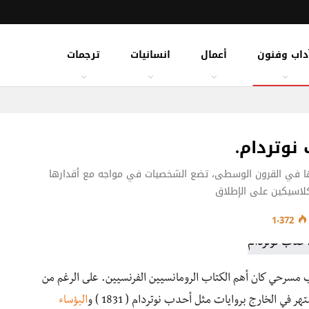
داب وفنون
أعمال
انسانيات
ترجمات
نوتردام.
اثها في القرون الوسطى، تضع الشخصيات في مواجه مع أقدارها
كلاسيكين على الإطلاق
1٬372
 شاعر وروائي وكاتب مسرحي كان أهم الكتاب الرومانسيين الفرنسيين. على الرغم من
 في الخارج بروايات مثل أحدب نوتردام ( 1831 ) و
البؤساء