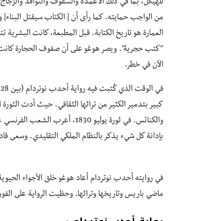
للهيكل، بما في ذلك الأعمدة والسقوف والنوافذ والزجاج ا
من الواجب حمايته. كما رأى أن { الكتاب سيقتل البناء} و
العمارة هو تاريخ الكتابة. قبل المطبعة، كانت البشرية 
“كتب حجرية”. ويصر هوغو على أن صفوف الحجارة كانت 
الآن في خطر.
كبير بتدمير الكثير من تراثها الثقافي. حيث أدت الثورة ا
والكنائس. في ثورة يوليو 1830، 
بإدانة كل شيء يذكر بالنظام الملكي التقليدي. وسعى قا
في روايته أحدب نوتردام أعاد هوغو خلق الأجواء الحيوية
ماضي باريس وتاريخها وتراثها. وحظيت الرواية على الفور