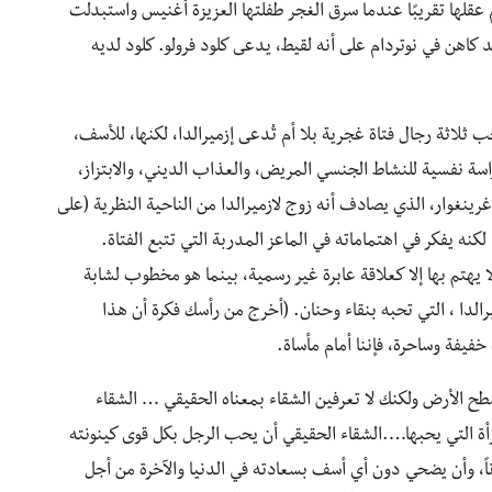
 عقلها تقريبًا عندما سرق الغجر طفلتها العزيزة أغنيس واستبدلت
اهن في نوتردام على أنه لقيط، يدعى كلود فرولو. كلود لديه
اثة رجال فتاة غجرية بلا أم تُدعى إزميرالدا، لكنها، للأسف،
دراسة نفسية للنشاط الجنسي المريض، والعذاب الديني، والابتزاز،
غرينغوار، الذي يصادف أنه زوج لازميرالدا من الناحية النظرية (على
كنه يفكر في اهتماماته في الماعز المدربة التي تتبع الفتاة.
لا يهتم بها إلا كعلاقة عابرة غير رسمية، بينما هو مخطوب لشابة
لدا ، التي تحبه بنقاء وحنان. (أخرج من رأسك فكرة أن هذا
فيفة وساحرة، فإننا أمام مأساة.
ح الأرض ولكنك لا تعرفين الشقاء بمعناه الحقيقي … الشقاء
رأة التي يحبها….الشقاء الحقيقي أن يحب الرجل بكل قوى كينونته
ناً، وأن يضحي دون أي أسف بسعادته في الدنيا والآخرة من أجل