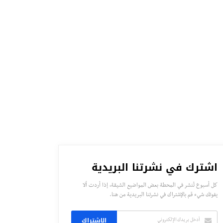
اشترك في نشرتنا البريدية
كل أسبوع تُنشر في المحطة بعض المواضيع الشيقة، إذا أردت ألا
يفوتك شيء قم بالإشتراك في نشرتنا البريدية من هنا.
الاشتراك