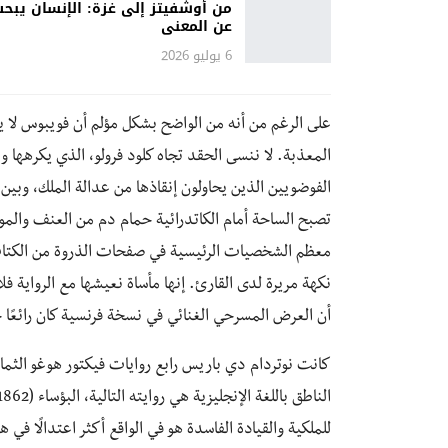
من أوشفيتز إلى غزة: الإنسان يبح
عن المعنى
6 يوليو 2026
على الرغم من أنه من الواضح بشكل مؤلم أن فويبوس لا يح
المعذبة. لا ننسى الحقد تجاه كلود فرولو، الذي يكرهها 
الفوضويين الذين يحاولون إنقاذها من عدالة الملك، وبي
تصبح الساحة أمام الكاتدرائية حمام دم من العنف والمو
معظم الشخصيات الرئيسية في صفحات الذروة من الكتاب، 
نكهة مريرة لدى القارئ. إنها مأساة نعيشها مع الرواية 
أن العرض المسرحي الغنائي في نسخة فرنسية كان رائعًا حقً
كانت نوتردام دي باريس رابع روايات فيكتور هوغو الثمانية
للملكية والقيادة الفاسدة هو في الواقع أكثر اعتدالًا في 