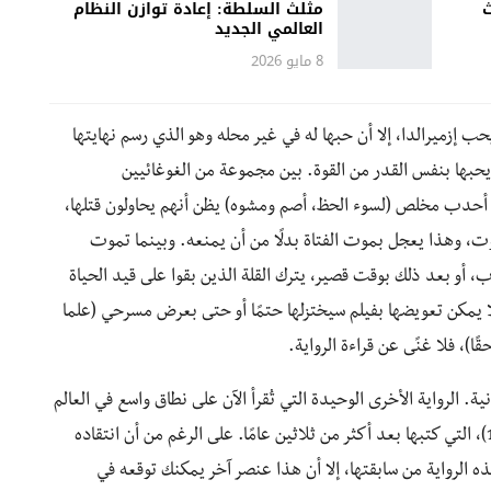
ث
مثلث السلطة: إعادة توازن النظام
العالمي الجديد
8 مايو 2026
ب إزميرالدا، إلا أن حبها له في غير محله وهو الذي رسم نهايتها
ويحبها بنفس القدر من القوة. بين مجموعة من الغوغائيين
ن أحدب مخلص (لسوء الحظ، أصم ومشوه) يظن أنهم يحاولون قتلها،
ت، وهذا يعجل بموت الفتاة بدلًا من أن يمنعه. وبينما تموت
أو بعد ذلك بوقت قصير، يترك القلة الذين بقوا على قيد الحياة
فلا يمكن تعويضها بفيلم سيختزلها حتمًا أو حتى بعرض مسرحي (علما
ا)، فلا غنًى عن قراءة الرواية.
. الرواية الأخرى الوحيدة التي تُقرأ الآن على نطاق واسع في العالم
الناطق باللغة الإنجليزية هي روايته التالية، البؤساء (1862)، التي كتبها بعد أكثر من ثلاثين عامًا. على الرغم من أن انتقاده
هذه الرواية من سابقتها، إلا أن هذا عنصر آخر يمكنك توقعه في