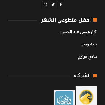
أفضل متطوعي الشهر
كرار عيسى عبد الحسين
سيد رجب
سامح هواري
الشركاء