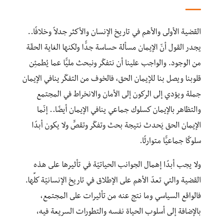
القضية الأولى والأهم في تاريخ الإنسان والأكثر جدلاً وخلافًا..
يجدر القول أنّ الإيمان مسألة حساسة جدًّا ولكنها الغاية الحقّة
من الوجود. والواجب علينا أن نتفكّر ونبحث مليًّا عما يُطمئِن
قلوبنا ويصل بنا للإيمان الحق، فالخوف من التفكّر ينافي الإيمان
جملة ويؤدي إلى الركون إلى الأمان والانخراط في المجتمع
والتظاهر بالإيمان كسلوك جماعي ينافي الإيمان أيضًا.. إنّما
الإيمان الحق يَحدث نتيجة بحث وتفكّر وتقصٍّ ولا يكون أبدًا
سلوكًا جماعيًّا متوارثًا.
ولا يجب أبدًا إهمال الجوانب الحياتيّة في تأثيرها على هذه
القضية والتي تعدّ الأهم على الإطلاق في تاريخ الإنسانيّة كلِّها.
فالواقع السياسي وما نتج عنه من تأثيرات على المجتمع،
بالإضافة إلى أسلوب الحياة نفسه والتطورات السريعة فيه،