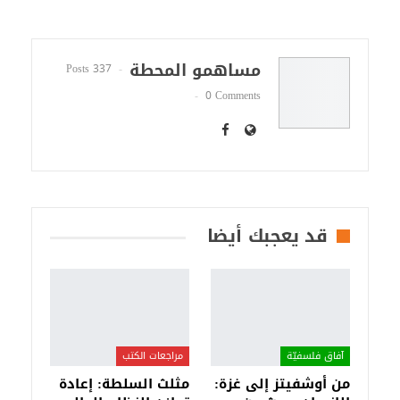
مساهمو المحطة
337 Posts
0 Comments
قد يعجبك أيضا
آفاق فلسفيّة‎
مراجعات الكتب
من أوشفيتز إلى غزة:
مثلث السلطة: إعادة