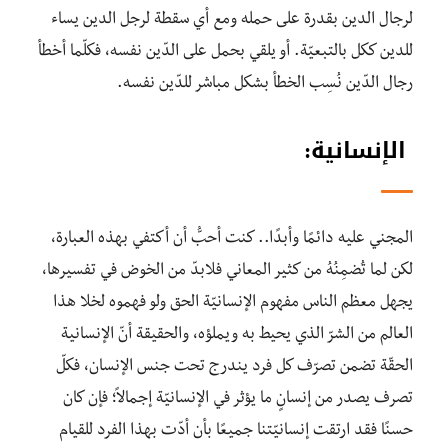
لرجال الدين بقدرة على حمله ومع أي سقطة لرجل الدين يساء
للدين ككل بالتبعيّة. أو يلقي بحمل على الدّين نفسه، فكلّما أخطأ
رجال الدّين نُسِب الخطأ بشكل مباشر للدّين نفسه.
الإنسانية:
المجني عليه دائمًا وأبدًا.. كنت أحبُّ أن أكتفي بهذه العبارة،
لكن لما تُضمِنُهُ من كثير المعاني فلابدّ من الخوض في تفسيرها،
يجهل معظم الناس مفهوم الإنسانيّة الحق ولو فهموه لخلا هذا
العالم من الشرّ الذي يحيط به ويملؤه، والحقيقة أنّ الإنسانية
الحقّة تضمن تصرّف كل فرد يندرج تحت جنس الإنسان، فكلّ
تصرف يصدر من إنسانٍ ما يؤثر في الإنسانيّة إجمالاً؛ فإن كان
حسنًا فقد ارتقت إنسانيّتنا جميعًا بأن أدّت بهذا الفرد للقيام