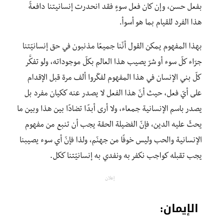
بفعل حسن، وإن كان فعل سوءٍ فقد انحدرت إنسانيتنا دافعةً
هذا الفرد للقيام بما هو أسوأ.
بهذا المفهوم يمكن القول أنّنا جميعًا مذنبون في حق إنسانيّتنا
جرّاء كلّ سوء أو شرّ يصيب هذا العالم بكلّ موجوداته، ولو تفكَّر
كلّ بني الإنسان في هذا المفهوم لفكّروا ألف مرة قبل الإقدام
على أيّ فعل، حيث أنّ هذا الفعل لا يصدر عنه ككيان مفرد بل
يصدر باسم الإنسانية جمعاء، ولا أرى أبدًا تضادًا بين هذا وبين ما
يحثّ عليه الدين، فإنّ الفضيلة الحقة يجب أن تنبع من مفهوم
الإنسانية والحب وليس خوفًا من جهنّم، ولذا فإنّ أي سوء يصيبنا
يجب تقبله كواجب نكفر به ونفدي به إنسانيّتنا ككل.
إعلان
الإيمان: