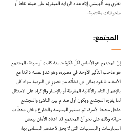
نظري وما ألهمتني إيّاه هذه الرواية العبقريّة على هيئة نقاط أو
ملحوظات مقتضبة.
المجتمع:
إنّ المجتمع هو الأساس لكلّ فكرة حسنة كانت أو سيئة، المجتمع
هو صاحب التأثير الأوحد في مصيره، وهو عدوّ نفسه دائمًا مع
الأسف، فالفرد يعاني في نشأته من قصورٍ في التربية سواء كان
بالإهمال التام والأنانية المفرطة أو بالإجبار والإكراه على الامتثال
لما يقرّره المجتمع ويكون أول صدام بين الناشئ والمجتمع
داخل محيط الأسرة، ثم يستمر للمدرسة والشارع وباقي محطّات
حياته وذلك على نحو أنّ المجتمع قد اعتاد الأمان ببعض
الممارسات والمسميات التي لا يحق لأحدهم المساس بها،