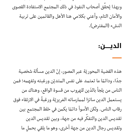
وبهذا يُحقِّق أصحاب النفوذ في ذلك المجتمع الاستفادة القصوى
والأمان التام، وأعني بكلامي هنا الأهل والقائمين على تربية
النشء (المفترض).
الديــــن:
هذه القضية المحوريّة عبر العصور، إنّ الدين مسألة شخصية
جدًا، ودائمًا ما تعتمد على نفس المتديّن ورغبته وتفهمه؛ فمن
الناس من يلجأ بالدّين للهروب من قسوة الواقع، وهناك من
يستعمل الدين ساترًا لممارساته الغريزيّة ورغبةً في الارتقاء فوق
رقاب الناس. ولكن الأسوأ دائمًا يكمن في خلط المجتمع بين
تقديس الدين والتفكِّر فيه من جهة، وبين تقديس الدين
وتقديس رجال الدين من جهة أخرى، وهو ما يلقي بحملٍ ما