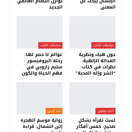
الإنسان يبحث عن
توازن النظام العالمي
المعنى
الجديد
مراجعات الكتب
مراجعات الكتب
جون هيك ونظرية
عوالم لا حصر لها:
العدالة الإلهية:
رحلة البروفيسور
نظرات في كتاب:
سليم زاروبي في
“الشر وإله المحبة”
فهم الحياة والكون
آداب وفنون
نقد أدبي
لستَ تقرأه بشكلٍ
رواية موسم الهجرة
صحيح: خمس أفكار
إلى الشمال: قراءة