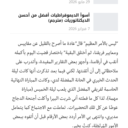
29 مايو 2026
أسوأ الديموقراطيات أفضل من أحسن
الديكتاتوريات (مترجم)
7 فبراير 2026
“ليس بالأمر العظيم” قال”عادة ما أصرح بالقليل عن مقاييس
ومعايير فريقنا، ثم أختلق البقية” باختصار قضيت اليوم بأكمله
أنقب في أرقامنا، وأجهز بعض التقارير المفيدة، وأتدرب على
ملاحظاتي إلى أن أتقنتها. لكني فيما بعد تذكرت أنها كانت ليلة
الحدث الخيري في الحانة المفضلة لدي، وكانت المباراة النهائية
الحاسمة لفريقي المفضل الذي يلعب ليلة الخميس (مباراة
مهمة)، لذا كل ما فعلته أني شربت البيرا وأكلت أجنحة الدجاج
عوضًا عن كل تلك التحضيرات. تعاملت مع الاجتماع كما يتعامل
مديري، وانتهى بي الأمر أردد بعض الأرقام قبل أن أتفوه ببعض
الأمور المُرتَجَلة، كنتُ بخير.