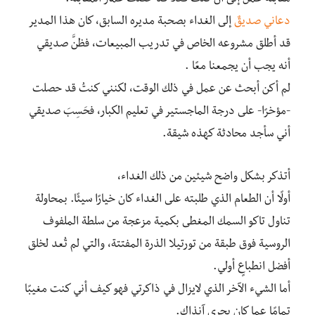
دعاني صديقٌ
إلى الغداء بصحبة مديره السابق، كان هذا المدير
قد أطلق مشروعه الخاص في تدريب المبيعات، فظنَّ صديقي
أنه يجب أن يجمعنا معًا .
لم أكن أبحث عن عمل في ذلك الوقت، لكنني كنتُ قد حصلت
-مؤخرًا- على درجة الماجستير في تعليم الكبار، فحَسِبَ صديقي
أني سأجد محادثة كهذه شيقة.
أتذكر بشكل واضح شيئين من ذلك الغداء،
أولًا أن الطعام الذي طلبته على الغداء كان خيارًا سيئًا. بمحاولة
تناول تاكو السمك المغطى بكمية مزعجة من سلطة الملفوف
الروسية فوق طبقة من تورتيلا الذرة المفتتة، والتي لم تُعد لخلق
أفضل انطباعٍ أولي.
أما الشيء اﻵخر الذي لايزال في ذاكرتي فهو كيف أني كنت مغيبًا
تمامًا عما كان يجري آنذاك.