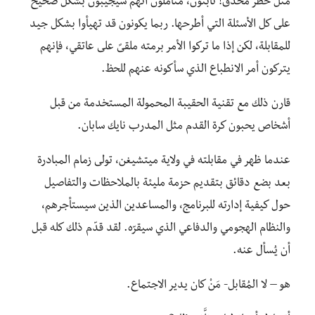
مثل خطر محدق! ثابتون، متأملون أنهم سيجيبون بشكل صحيح
على كل الأسئلة التي أطرحها. ربما يكونون قد تهيأوا بشكل جيد
للمقابلة، لكن إذا ما تركوا الأمر برمته ملقىً على عاتقي، فإنهم
يتركون أمر الانطباع الذي سأكونه عنهم للحظ.
قارن ذلك مع تقنية الحقيبة المحمولة المستخدمة من قبل
أشخاص يحبون كرة القدم مثل المدرب نايك سابان.
عندما ظهر في مقابلته في ولاية ميتشيغن، تولى زمام المبادرة
بعد بضع دقائق بتقديم حزمة مليئة بالملاحظات والتفاصيل
حول كيفية إدارته للبرنامج، والمساعدين الذين سيستأجرهم،
والنظام الهجومي والدفاعي الذي سيقرّه. لقد قدّم ذلك كله قبل
أن يُسأل عنه.
هو – لا المُقابل- مَنْ كان يدير الاجتماع.