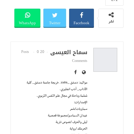
WhatsApp
Twitter
Facebook
نشر
سماح العيسى
0
20 Posts
Comments
مواليد: دمشق _1986. خريجة جامعة دمشق_ كلية
الآداب_ أدب انجليزي.
مُعلمة وباحثة في مجال علم النّفس التّربوي.
الإصدارات:
سماويات/شعر
عيدان السماسم/مجموعة قصصية
ليلى والحرف /نصوص نثرية
الحرملك /رواية