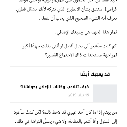
جيد فقط من أجل الحصول على عمل(أو ترقية أو حتى موعد
غرامي). ستقلق بشأن الانطباع الذي تتركه لأنك-بشكل فطري-
تعرف أنه الشيء الصحيح الذي يجب أن تفعله.
ثمار هذا الجهد هي رصيدك الإضافي.
كم كنت سأشعر أني بحال أفضل لو أنني بذلت جهدًا أكبر
لمواجهة مستجدات ذاك الاجتماع القصير؟
قد يعجبك أيضًا
كيف تتلاعب وكالات الإعلان بحواسِّنا؟
19 يناير 2019
من يهتم إذا ما كان أحد غيري قد لاحظ ذلك؟ لكن كنتُ سأعود
إلى المنزل وأنا أشعر بالعظمة، ولا شيء يمسُّ النزاهة في ذلك.