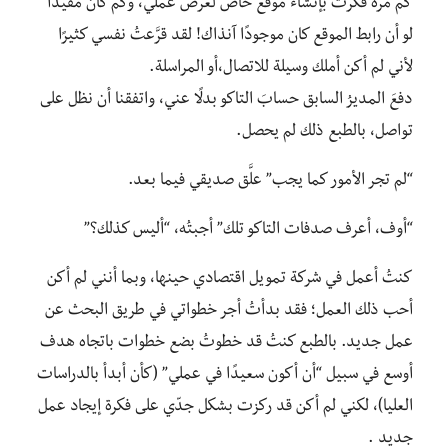
كم مرة فكرت بإنشاء موقع خاص لعرض عملي، وكم كان مفيدًا
لو أن رابط الموقع كان موجودًا آنذاك! لقد قرَّعتُ نفسي كثيرًا
لأني لم أكن أملك وسيلة للاتصال،أو المراسلة.
دفعَ المديرُ السابق حسابَ التاكو بدلًا عني، واتفقنا أن نظل على
تواصل، بالطبع ذلك لم يحصل.
“لم تجر الأمور كما يجب” علَّق صديقي فيما بعد.
“أوف، أعرف صدفات التاكو تلك” أجبتُه، “أليس كذلك؟”
كنتُ أعمل في شركة تمويل اقتصادي حينها، وبما أنني لم أكن
أحب ذلك العمل؛ فقد بدأتُ أجر خطواتي في طريق البحث عن
عمل جديد. بالطبع كنتُ قد خطوتُ بضع خطوات باتجاه هدف
أوسع في سبيل “أن أكون سعيدًا في عملي” (كأن أبدأ بالدراسات
العليا)، لكني لم أكن قد ركزت بشكل جدّي على فكرة إيجاد عمل
جديد .