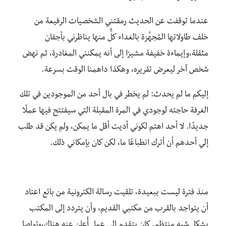
عندما توقفت عن الحديث رمقتني الشخصيات الرفيعة من
خلف طاولاتها المُجهَّزة بالغداء كلٌّ منها يناظرني بأجفان
مثقلة،وإيماءة خفيفة مشيرًا إلى أنه يمكنني المغادرة، ثم نهض
شخص آخر ليعرض تقريره، وهكذا داهمنا الوقت بسرعة.
إليكم ما لم يحدث: لم يخطر في بال أحد من الموجودين في تلك
الغرفة حاجته لوجودي في المرة المقبلة التي سيفتتح فيها عملًا
جديدًا. لا أحد اهتم لكوني أديت أقل ما يمكن، ولم يكن قد طلب
إلي أحدهم أن أترك انطباعًا ما، لكن كان بإمكاني ذلك.
منذ فترة ليست ببعيدة، تلقيت رسالة الكترونية من بائع اعتاد
أن يتواجد بالقرب من مكتبي القديم، وأن يتردد إلى المكتب
بشكل شبه منتظم. كان يتقدم إلى عمل أُعلن عنه هناك،وتواصل