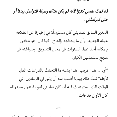
قد لمتُ نفسي كثيرًا لأنه لم يكن هناك وسيلة للتواصل بيننا أو
حتى لمراسلتي
.
المدير السابق لصديقي كان مسترسلًا في إخبارنا عن انطلاقة
عمله الجديد، وأن ما يحتاجه بإلحاح -كما قال- هو شخص
بإمكانه أخذ عمله لسنوات في مجال التسويق، وصياغته في
منهجٍ للمُتعلمين الكبار.
“أوه .. هذا غريب، هذا يشبه ما التحقتُ بالدراسات العليا
لأجله” قلتُ ذلك بينما أطلب منه أن يُمَرر لي المناديل. في
الوقت الذي استوعبتُ فيه أنه كان يقابلني لفرصة عمل محتملة،
كان الأوان قد فات.
إعلان