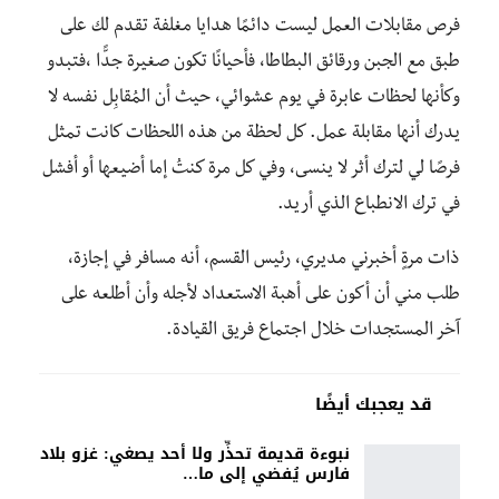
فرص مقابلات العمل ليست دائمًا هدايا مغلفة تقدم لك على
طبق مع الجبن ورقائق البطاطا، فأحيانًا تكون صغيرة جدًّا ،فتبدو
وكأنها لحظات عابرة في يوم عشوائي، حيث أن المُقابِل نفسه لا
يدرك أنها مقابلة عمل. كل لحظة من هذه اللحظات كانت تمثل
فرصًا لي لترك أثر لا ينسى، وفي كل مرة كنتُ إما أضيعها أو أفشل
في ترك الانطباع الذي أريد.
ذات مرةٍ أخبرني مديري، رئيس القسم، أنه مسافر في إجازة،
طلب مني أن أكون على أهبة الاستعداد لأجله وأن أطلعه على
آخر المستجدات خلال اجتماع فريق القيادة.
قد يعجبك أيضًا
نبوءة قديمة تحذِّر ولا أحد يصغي: غزو بلاد
فارس يُفضي إلى ما…