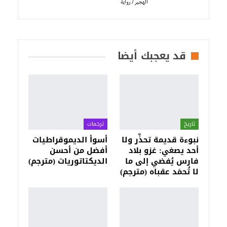
الهجير / رواية
قد يعجبك أيضا
تاريخ
ترجمات
نبوءة قديمة تحذِّر ولا
أسوأ الديموقراطيات
أحد يصغي: غزو بلاد
أفضل من أحسن
فارس يُفضي إلى ما
الديكتاتوريات (مترجم)
لا تُحمَد عقباه (مترجم)