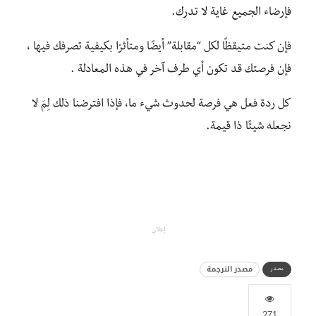
فإرضاء الجميع غاية لا تدرك.
فإن كنت متيقظًا لكل “مقابلة” أيضًا ومتأثرًا بكيفية تصرفك فيها ،
فإن فرصتك قد تكون أي طرف آخر في هذه المعادلة .
كل ردة فعل هي فرصة لحدوث شيء ما، فإذا افترضنا ذلك لِمَ لا
نجعله شيئًا ذا قيمة.
إعلان
مصدر الترجمة
مصدر
271