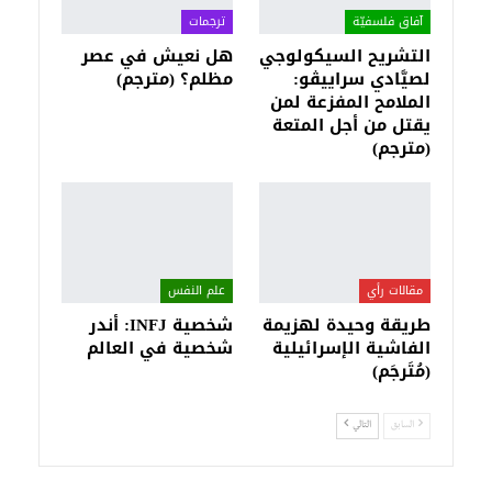
آفاق فلسفيّة‎
ترجمات
التشريح السيكولوجي
هل نعيش في عصر
لصيَّادي سراييڤو:
مظلم؟ (مترجم)
الملامح المفزعة لمن
يقتل من أجل المتعة
(مترجم)
مقالات رأي
علم النفس
طريقة وحيدة لهزيمة
شخصية INFJ: أندر
الفاشية الإسرائيلية
شخصية في العالم
(مُتَرجَم)
السابق
التالي