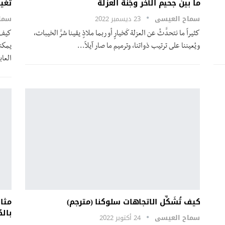
ما بين جحيم الآخر وجَنّة العزلة
تغيي
سماح العيسى
23 ديسمبر 2022
سما
كثيراً ما نتحدَّثُ عن العزلة كَخيارٍ أو ربما ملاذٍ يقينا شرَّ الخيبات،
كيف 
ويُعيننا على ترتيب ذواتنا، وترميم ما صار آيلاً
…
يمكن
العابر
كيف تُشَكِّل الاتجاهات سلوكنا (مترجم)
مثال
بالك
سماح العيسى
24 أكتوبر 2022