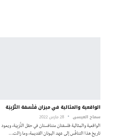
الواقعية والمثالية في ميزان فَلْسَفة التَّرْبِيَة
سماح العيسى
28 مارس 2022
الواقعية والمثالية فلسفتان متنافستان في حقل التَّرْبِيَة، ويعود
تاريخ هذا التنافُس إلى عهد اليونان القديمة، وما زالت
…