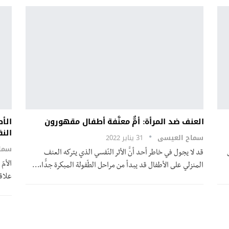
العنف ضد المرأة: أمٌّ معنَّفة أطفال مقهورون
الأط
الن
سماح العيسى
31 يناير 2022
سما
قد لا يجول في خاطر أحد أنَّ الأثر النّفسي الذي يتركه العنف
الأمّ
المنزلي على الأطفال قد يبدأ من مراحل الطّفولة المبكرة جدًّا،
…
علاقة