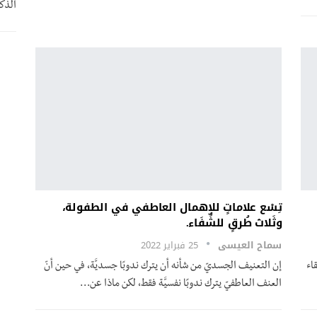
الذكا
تِسْع علاماتٍ للإهمال العاطفي في الطفولة،
وثَلاث طُرقٍ للشِّفَاء.
سماح العيسى
25 فبراير 2022
اء
إن التعنيف الجسديّ من شأنه أن يترك ندوبًا جسديَّة، في حين أنّ
العنف العاطفيّ يترك ندوبًا نفسيَّة فقط، لكن ماذا عن
…