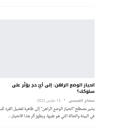
انحياز الوضع الراهن: إلى أيّ حدٍ يؤثّر على
سلوكك؟
سماح العيسى
13 مارس 2022
يشير مصطلح “انحياز الوضع الراهن” إلى ظاهرة تفضيل الفرد للبق
في البيئة والحالة التي هو عليها. ويظهرُ أثر هذا الانحياز
…