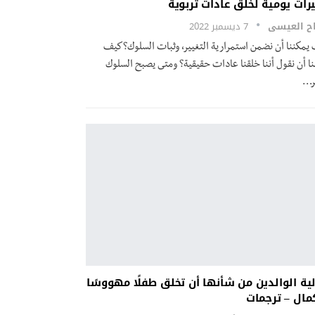
رات يومية لخلق عادات تربوية
ح العيسى
7 ديسمبر 2022
يمكننا أن نضمن استمرارية التغيير، وثبات السلوك؟كيف
نا أن نقول أننا خلقنا عادات حقيقية؟ ومتى يصبح السلوك
…
ية الوالدين من شأنها أن تخلق طفلًا مهووسًا
مال – ترجمات