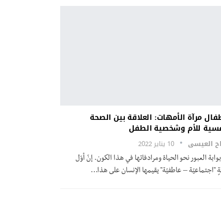
فال مرآة الأمهات: العلاقة بين الصحة
فسية للأم وشخصية الطفل
ح العيسى
10 يناير 2022
 بوابة العبور نحو الحياة ومرادفاتها في هذا الكون. إنّ أوّل
ٍ "اجتماعيّة – عاطفيّة" يقيمها الإنسان على هذا
…