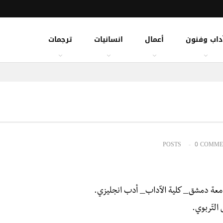
داب وفنون
أعمال
انسانيات
ترجمات
0 COMME
التّربوي.