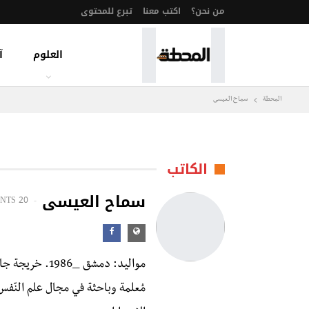
من نحن؟
اكتب معنا
تبرع للمحتوى
العلوم
آ
المحطة
سماح العيسى
الكاتب
سماح العيسى
NTS
20 POSTS
مواليد: دمشق _1986. خريجة جامعة دمشق_ كلية الآداب_ أدب انجليزي.
مُعلمة وباحثة في مجال علم النّفس 