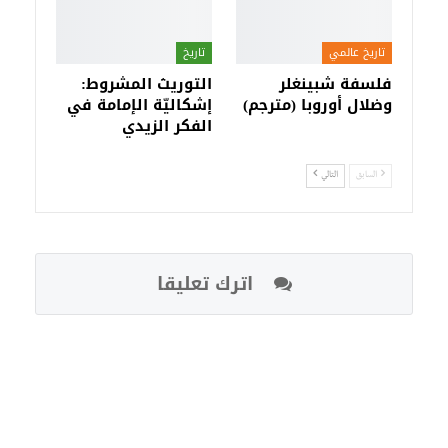
تاريخ عالمي
تاريخ
فلسفة شبينغلر
التوريث المشروط:
وضلال أوروبا (مترجم)
إشكاليّة الإمامة في
الفكر الزيدي
السابق
التالي
اترك تعليقا