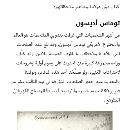
كيف دوَّنَ هؤلاء المشاهير ملاحظاتهم؟
توماس أديسون
من أشهر الشخصيات التي عُرفت بتدوينِ الملاحظات هو العالم
والمخترع الأمريكي توماس أديسون، وقد بلغ عدد الصفحات
التي ملأها بالملاحظات ما يقارب الخمسة ملايين، وقد خلَّف
وراءه مجموعة كبيرة منها احتوتْ على رسوم أولية وشروحات
لاختراعاته الكثيرة، ولو تصفَّحْنا أحد هذه الدفاتر، وتوقفنا
بالتحديد عند إحدى الصفحات المُؤَرَّخة في يوم الثالث عشر من
فبراير 1880م، سنجد رسماً توضيحياً بسيطاً للمصباح الكهربائيِّ
المُتَوَهِّج.