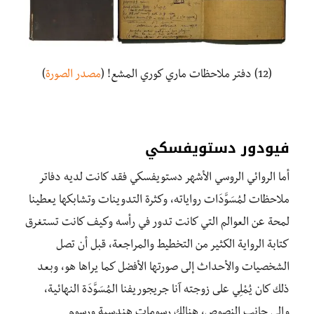
(12) دفتر ملاحظات ماري كوري المشع! (
مصدر الصورة
)
فيودور دستويفسكي
أما الروائي الروسي الأشهر دستويفسكي فقد كانت لديه دفاتر
ملاحظات لمُسَوَّدَات رواياته، وكثرة التدوينات وتشابكها يعطينا
لمحة عن العوالم التي كانت تدور في رأسه وكيف كانت تستغرق
كتابة الرواية الكثير من التخطيط والمراجعة، قبل أن تصل
الشخصيات والأحداث إلى صورتها الأفضل كما يراها هو، وبعد
ذلك كان يُمْلِي على زوجته آنا جريجوريفنا المُسَوَّدَة النهائية،
وإلى جانب النصوص، هنالك رسومات هندسية ورسوم