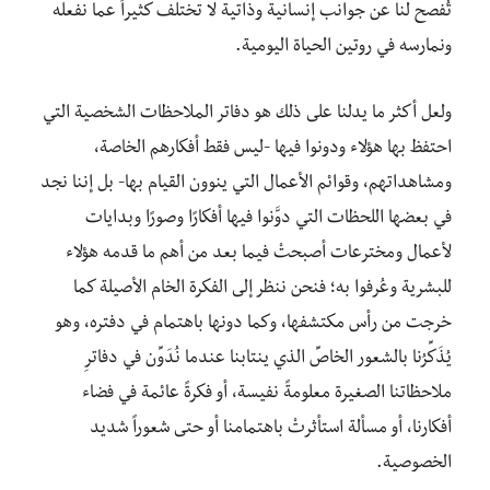
تُفصح لنا عن جوانب إنسانية وذاتية لا تختلف كثيراً عما نفعله
ونمارسه في روتين الحياة اليومية.
ولعل أكثر ما يدلنا على ذلك هو دفاتر الملاحظات الشخصية التي
احتفظ بها هؤلاء ودونوا فيها -ليس فقط أفكارهم الخاصة،
ومشاهداتهم، وقوائم الأعمال التي ينوون القيام بها- بل إننا نجد
في بعضها اللحظات التي دوَّنوا فيها أفكارًا وصورًا وبدايات
لأعمال ومخترعات أصبحتْ فيما بعد من أهم ما قدمه هؤلاء
للبشرية وعُرفوا به؛ فنحن ننظر إلى الفكرة الخام الأصيلة كما
خرجت من رأس مكتشفها، وكما دونها باهتمام في دفتره، وهو
يُذَكِّرُنا بالشعور الخاصِّ الذي ينتابنا عندما نُدَوِّن في دفاترِ
ملاحظاتنا الصغيرة معلومةً نفيسة، أو فكرةً عائمة في فضاء
أفكارنا، أو مسألة استأثرتْ باهتمامنا أو حتى شعوراً شديد
الخصوصية.