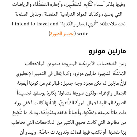
وفيها يذكر أسماء كُتَّابِه المُفَضَّلِين، وأزهاره المُفَضَّلَة، والرياضات
التي يحبها، وكذلك المواد الدراسية المفضلة، وبذيل الصفحة
نجد ملاحظتَه: “أنوي السفر والكتابة” I intend to travel and
write (
مصدر الصورة
)
مارلين مونرو
ومن الشخصيات الأمريكية المعروفة بتدوين الملاحظات
المُمَثِّلَة الشهيرة مارلين مونرو، وكما يُقال في التعبير الإنجليزي
فإنَّ مارلين لم تكن مجرَّد وجه جميل؛ فبالرغم من كونها أيقونة
للجمال والإغراء، ولكون صورها متداولة بكثرة بوصفها تجسيداً
للصورة المثالية لجمال المرأة الظَّاهريِّ، إلا أنها كانت تُخفي وراء
ذلك ذاتاً عميقة ومُفَكِّرَة، وأحياناً خائفة ومُتَرَدِّدَة، وذلك ما يَتَّضِحُ
من دفاترها التي كانت تحوي الكثير من الملاحظات التي تخاطب
بها نفسَها، أو تكتب فيها قصائد وتدوينات خاصَّة، ويبدو أن