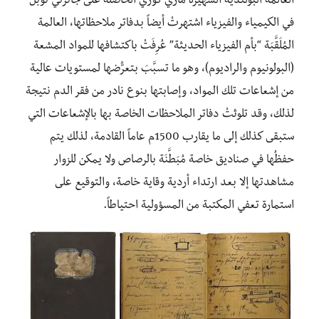
العالمة البولندية الشهيرة ماري كوري الحاصلة على جائزتي نوبل
في الكيمياء والفيزياء اشتهرتْ أيضاً بدفاتر ملاحظاتها، العالمة
المُلَقَّبَة “بأم الفيزياء الحديثة” عُرِفَتْ باكتشافها للمواد المشعة
(البولونيوم والراديوم)، وهو ما تسبَّبَ بتعرُّضها لمستويات عالية
من إشعاعات تلك المواد، وإصابتها بنوع نادر من فقر الدم نتيجة
لذلك، وقد تلوثتْ دفاتر الملاحظات الخاصة بها بالإشعاعات التي
ستبقى كذلك إلى ما يقارب 1500م عاماً القادمة، لذلك يتم
حفظُها في صناديق خاصة مُبَطَّنَة بالرصاص ولا يمكن للزوار
مشاهدتها إلا بعد ارتداء أردية وقاية خاصة، والتوقيع على
استمارة تعفي المكتبة من المسؤولية احتياطاً.