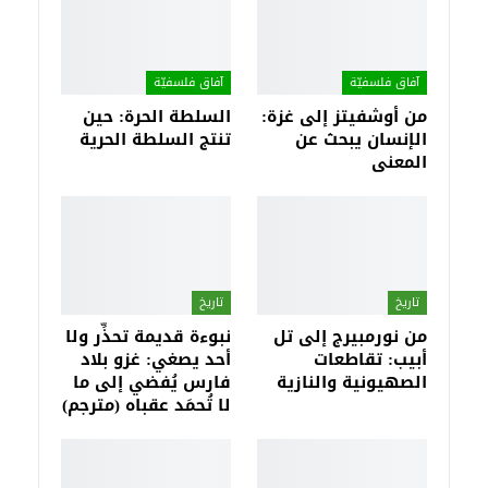
آفاق فلسفيّة‎
آفاق فلسفيّة‎
من أوشفيتز إلى غزة:
السلطة الحرة: حين
الإنسان يبحث عن
تنتج السلطة الحرية
المعنى
تاريخ
تاريخ
من نورمبيرج إلى تل
نبوءة قديمة تحذِّر ولا
أبيب: تقاطعات
أحد يصغي: غزو بلاد
الصهيونية والنازية
فارس يُفضي إلى ما
لا تُحمَد عقباه (مترجم)