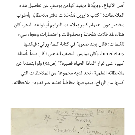
أصل الأنواع. ويزوِّدنا ديفيد كوامن بوصفٍ عن تفاصيل هذه
الملاحظات؛ “كتب داروين مُدْخَلات دفترِ ملاحظاتِه بأسلوب
مختصر دون اهتمام كبير بعلامات الترقيم أو قواعد النحو، كان
هناك مُدْخَلات مُقْحَمَة ومحذوفات واختصارات وهجاء سيء
للكلمات؛ فكان يجد صعوبة في كتابة كلمة وِراثي؛ فيكتبها
heredetary، وكان يمارس العصف الذهني؛ كان يبدأ بأسئلة
كبيرة على غرار “لماذا الحياة قصيرة؟” (ص34) ولو ابتعدنا عن
ملاحظاته العلمية، نجد لديه مجموعة من الملاحظات التي
كتبها عن الزواج، يبدو فيها مخاطباً نفسَه عبر تدوين ملاحظاته.