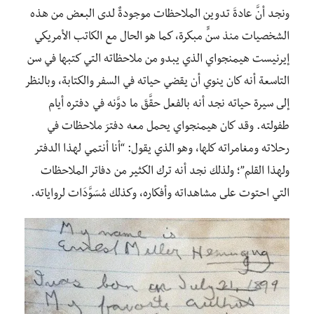
ونجد أنَّ عادةَ تدوين الملاحظات موجودةٌ لدى البعض من هذه
الشخصيات منذ سنٍّ مبكرة، كما هو الحال مع الكاتب الأمريكي
إيرنيست هيمنجواي الذي يبدو من ملاحظاته التي كتبها في سن
التاسعة أنه كان ينوي أن يقضي حياته في السفر والكتابة، وبالنظر
إلى سيرة حياته نجد أنه بالفعل حقَّقَ ما دوَّنه في دفتره أيام
طفولته. وقد كان هيمنجواي يحمل معه دفترَ ملاحظات في
رحلاته ومغامراته كلها، وهو الذي يقول: “أنا أنتمي لهذا الدفتر
ولهذا القلم”؛ ولذلك نجد أنه ترك الكثير من دفاتر الملاحظات
التي احتوت على مشاهداته وأفكاره، وكذلك مُسَوَّدَات لرواياته.