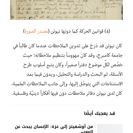
(4) قوانين الحركة كما دونها نيوتن (
مصدر الصورة
)
كان نيوتن قد دَرَجَ على تدوين الملاحظات عندما كان طالباً في
جامعة كامبرج، وقد كان مهووساً بتنظيم ملاحظاته؛ حيث
خصَّص لكلِّ موضوع دفتراً صغيراً، وكان يتبع أسلوب طرح
الأسئلة، ثم البحث والدراسة والتحليل، ويدوّن فيما بعد
الاستنتاجات التي يتوصَّل إليها، وإلى جانب الملاحظاتِ العِلمية،
كان لدى نيوتن دفاتر ملاحظات دوّن فيها أفكاراً دينيَّة وفلسفية.
قد يعجبك أيضًا
من أوشفيتز إلى غزة: الإنسان يبحث عن
المعنى