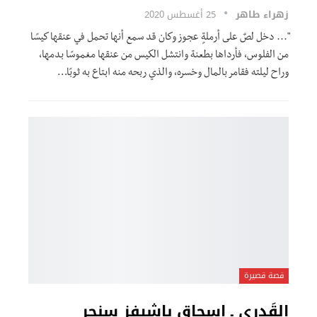
زهراء طاهر
25 أغسطس 2020
"... دخل لصٌ على أرملةٍ عجوز وكان قد سمع أنها تحمل في عنقها كيسًا
من الفلوس، فأرداها بطعنة وانتشل الكيس من عنقها مغموسًا بدمها،
وراح ليلته فقامر بالمال وخسره، والذي ربحه منه ابتاع به ثوبًا…
قصة قصيرة
القَدري ـ اسحاق باشيفز سنجر