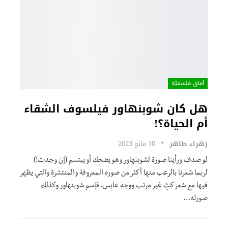
آفاق فلسفيّة‎
هل كان شوبنهاور فيلسوف الشقاء
أم الحياة؟!
زهراء طاهر
10 مايو 2023
لو صدف ورأينا صورة لشوبنهاور وهو يضحك أو يبتسم (إن وجدت!)
لربما شعرنا بالرعب منها أكثر من صوره المعروفة والمنتشرة والتي يظهر
فيها مع شعر كثٍ غير مرتب ووجه عابس، فإسم شوبنهاور وكذلك
صورته…