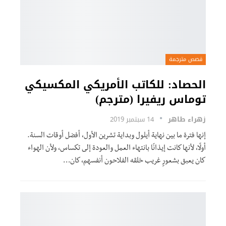
قصص مترجمة
الحصاد: للكاتب الأمريكي المكسيكي
توماس ريفيرا (مترجم)
زهراء طاهر
14 سبتمبر 2019
إنها فترة ما بين نهاية أيلول وبداية تشرين الأول، أفضل أوقات السنة.
أولًا، لأنها كانت إيذانًا بانتهاء العمل والعودة إلى تكساس، ولأن الهواء
كان يعبق بشعورٍ غريب خلقه الفلاحون أنفسهم، كان…