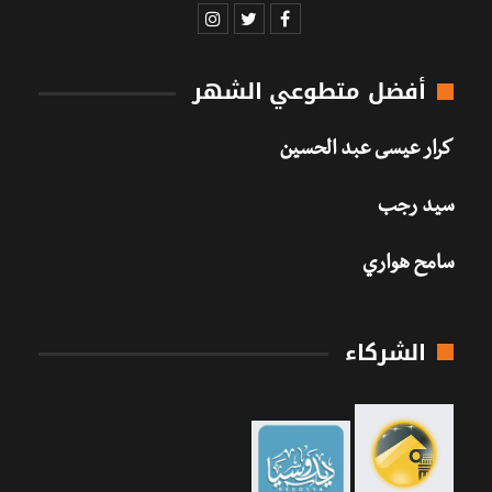
أفضل متطوعي الشهر
كرار عيسى عبد الحسين
سيد رجب
سامح هواري
الشركاء