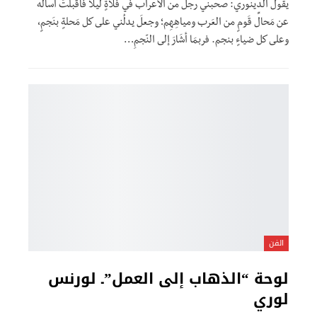
يقول الدينوري: صحبني رجلٌ من الأعراب في فَلاةٍ ليلًا فأقبلتُ أسألُه
عن مَحالِّ قَومٍ من العَرب ومياهِهِم؛ وجعلَ يدلُني على كل مَحلةٍ بنَجمٍ،
وعلى كل ضياءٍ بنجم. فربمَا أشَارَ إلى النّجمِ…
الفن
لوحة “الذهاب إلى العمل”ـ لورنس
لوري