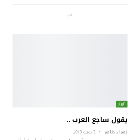
إعلان
تاريخ
يقول ساجع العرب ..
زهراء طاهر
3 يونيو 2019