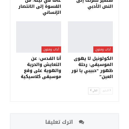
ستغيّر نظرتك إلى
عامًا في ليلة: من
النص الأدبي
القسوة إلى الانتصار
الإنساني
آداب وفنون
آداب وفنون
الكولونيل لا يهوى
أنا القدس: عن
الموسيقى: رحلة
التعايش والحرية
ظهور “حبيبي يا نور
والهوية على وقع
العين”
موسيقى كلاسيكية
السابق
التالي
اترك تعليقا