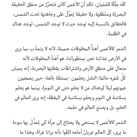
كلّه مِلْكًا للعُمْيانِ، ذلك أنّ الأعمى كائن مُتحرِّرٌ من منطِق الحقيقة
البصريّة ومَنْطَقِها، ولا حقيقة يُعوِّلُ على وجاهتها تحت الشمس،
فالحقائق بالنسبة إليه توجد حيث لا توجد الشمس، توجد هناك
في الظلمة.
الشعر كالأعمى أهنأُ المخلوقات جميعًا، لأنه لا يتعذّب بما يرى
في الأرض عذابَنا نحن بمنظوراتنا، هو أهنأ المخلوقات لأنه
متعالٍ على منطِقِ الأرض واشتراطات يقظتِها البصرية، إنه يعيش
كلَّ عُمُره حالمًا: الناسُ يحلمون -بمشقّة بالغة- حين يغمضون
عيونهم ليلاً (وهناك مَن لا يحلم حتى في النوم)، بينما هو يحلم
بسلاسة في النوم ويحلم بسلاسة في اليقظة، إنه يرى العالَم في
الحلمِ، بل ويصنع العالَم في حلمه.
الشعر كالأعمى لا يستحي ولا يحتاج إلى مرآة كي يُعدِّلَ بها سوءةَ
ما يرى، كلّ العالَم عريانٌ أمامَه (ثِقُوا بأنه يرانا عراةً، وهذا ما