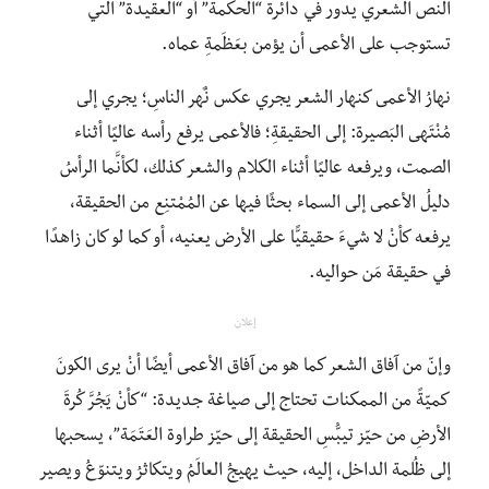
النص الشعري يدور في دائرة “الحكمة” أو “العقيدة” التي
تستوجب على الأعمى أن يؤمن بعَظَمةِ عماه.
نهارُ الأعمى كنهار الشعر يجري عكس نٌهر الناسِ؛ يجري إلى
مُنْتَهى البَصيرة: إلى الحقيقةِ؛ فالأعمى يرفع رأسه عاليًا أثناء
الصمت، ويرفعه عاليًا أثناء الكلام والشعر كذلك، لكأنَّما الرأسُ
دليلُ الأعمى إلى السماء بحثًا فيها عن المُمْتنِع من الحقيقة،
يرفعه كأنْ لا شيءَ حقيقيًّا على الأرض يعنيه، أو كما لو كان زاهدًا
في حقيقة مَن حواليه.
إعلان
وإنّ من آفاق الشعر كما هو من آفاق الأعمى أيضًا أنْ يرى الكونَ
كميّةً من الممكنات تحتاج إلى صياغة جديدة: “كأنْ يَجُرَّ كُرةَ
الأرضِ من حيّز تيبُّسِ الحقيقة إلى حيّز طراوة العَتَمَة”، يسحبها
إلى ظُلمة الداخل، إليه، حيث يهيجُ العالَمُ ويتكاثرُ ويتنوّعُ ويصير