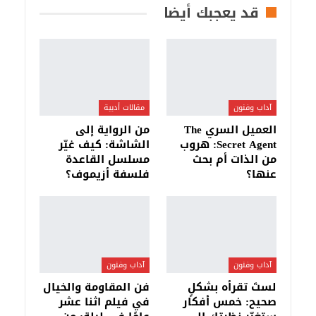
قد يعجبك أيضا
آداب وفنون
مقالات أدبية
العميل السري The
من الرواية إلى
Secret Agent: هروب
الشاشة: كيف غيّر
من الذات أم بحث
مسلسل القاعدة
عنها؟
فلسفة أزيموف؟
آداب وفنون
آداب وفنون
لستَ تقرأه بشكلٍ
فن المقاومة والخيال
صحيح: خمس أفكار
في فيلم اثنا عشر