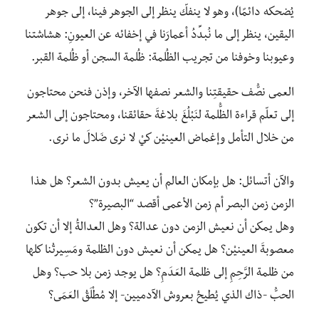
يُضحكه دائمًا)، وهو لا ينفكّ ينظر إلى الجوهر فينا، إلى جوهر
اليقين، ينظر إلى ما نُبدِّدُ أعمارَنا في إخفائه عن العيونِ: هشاشتنا
وعيوبنا وخوفنا من تجريب الظُلمة: ظُلمة السجن أو ظُلمة القبر.
العمى نصُّف حقيقتِنا والشعر نصفها الآخر، وإذن فنحن محتاجون
إلى تعلّم قراءة الظُّلمة لنَبْلُغَ بلاغةَ حقائقنا، ومحتاجون إلى الشعر
من خلال التأمل وإغماض العينيْن كيْ لا نرى ضَلالَ ما نرى.
والآن أتسائل: هل بإمكان العالم أن يعيش بدون الشعر؟ هل هذا
الزمن زمن البصر أم زمن الأعمى أقصد “البصيرة”؟
وهل يمكن أن نعيش الزمن دون عدالة؟ وهل العدالةُ إلا أن تكون
معصوبةَ العينيْن؟ هل يمكن أن نعيش دون الظلمة ومَسِيرتُنا كلها
من ظلمة الرَّحِمِ إلى ظلمة العَدَمِ؟ هل يوجد زمن بلا حب؟ وهل
الحبُّ -ذاك الذي يُطيحُ بعروش الآدميين- إلا مُطْلَقُ العَمَى؟