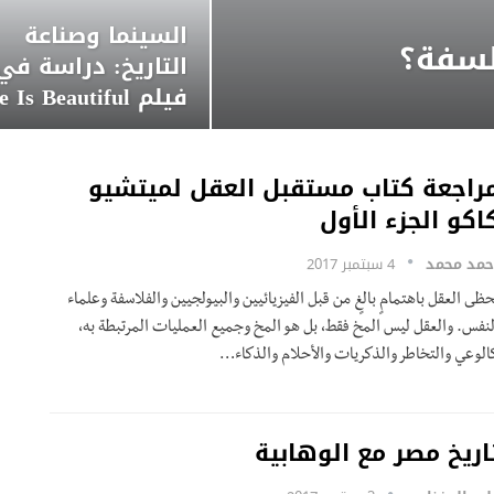
السينما وصناعة
فلسفة؟
التاريخ: دراسة في
فيلم Life Is Beautiful
راجعة كتاب مستقبل العقل لميتشيو
اكو الجزء الأول
حمد محمد
4 سبتمبر 2017
حظى العقل باهتمامٍ بالغٍ من قبل الفيزيائيين والبيولجيين والفلاسفة وعلماء
لنفس. والعقل ليس المخ فقط، بل هو المخ وجميع العمليات المرتبطة به،
الوعي والتخاطر والذكريات والأحلام والذكاء…
اريخ مصر مع الوهابية