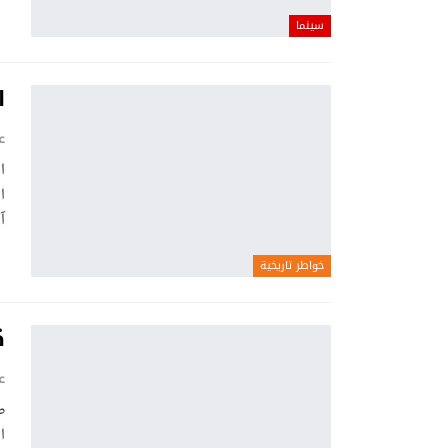
سينما
ا
ع
ا
آ
خواطر تاريخية
ك
ع
صا
ا