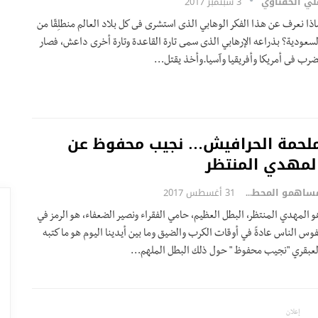
لي الحفناوي
3 سبتمبر 2017
اذا نعرف عن هذا الفكر الوهابي الذى استشرى فى كل بلاد العالم منطلِقّا من
لسعودية؟ بذراعه الإرهابي الذى سمى تارة القاعدة وتارة أخرى داعش، فصار
ضرب فى أمريكا وأفريقيا وآسيا.وأخذ يقتل…
لحمة الحرافيش… نجيب محفوظ عن
لمهدي المنتظر
مساهمو المحطة
31 أغسطس 2017
و المهدي المنتظر، البطل العظيم، حامي الفقراء ونصير الضعفاء، هو الرمز في
فوس الناس عادةً في أوقات الكرب والضيق وما بين أيدينا اليوم هو ما كتبه
لعبقري "نجيب محفوظ " حول ذلك البطل الملهم…
إعلان