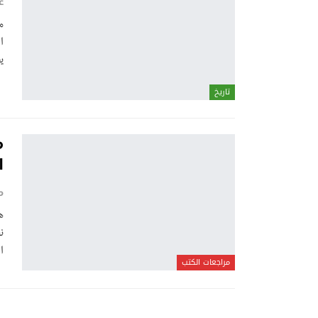
ع
م
ا
ي
تاريخ
م
ا
ه
ن
ا
مراجعات الكتب