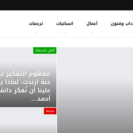
داب وفنون
أعمال
انسانيات
ترجمات
آفاق فلسفيّة‎
مفهوم التفكير عن
حنة أرندت: لماذا ي
علينا أن نُفكر دائمًا
أحمد…
سينما