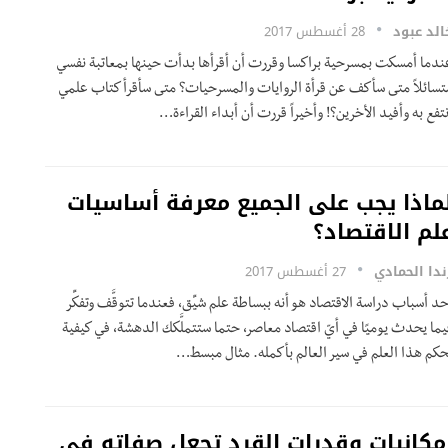
الد عبود
28 أغسطس 2017
ندما أمسكت بمسرحية براكسا وقررت أن أقرأها بدأت حينها بمعاتبة نفسي
تسائلاً متى سأكف عن قرأة الروايات والمسرحيات؟ متى سأقرأ كتاب علمي
نتفع به وأفيد الأخرين؟! وأخيراً قررت أن أبداء القراءة…
ماذا يجب على الجميع معرفة أساسيات
لم الاقتصاد؟
ندا الحمادي
27 أغسطس 2017
حد أسباب دراسة الاقتصاد هو أنه ببساطة علم شيِّق، فعندما تتوقَّف وتفكِّر
يما يحدث يوميًا في أيّ اقتصاد معاصر، حتما ستتملَّكك الدهشة، في كيفية
حكم هذا العلم في سير العالم بأكمله. مثال مبسط…
مكانيات وقدرات القرد تجعل صفاته في