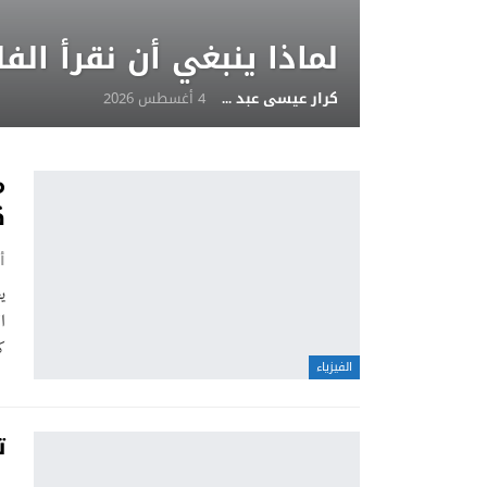
لماذا ينبغي أن نقرأ ال
كرار عيسى عبد الحسين
4 أغسطس 2026
م
ك
أ
ي
ا
ك
الفيزياء
ت