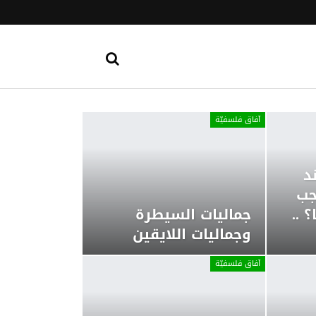
آفاق فلسفيّة‎
د
جب
؟ ..
جماليات السيطرة
وجماليات اللايقين
آفاق فلسفيّة‎