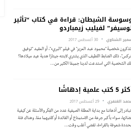
سوسة الشيطان: قراءة في كتاب “تأثير
وسيفر” لفيليب زيمباردو
مير الشناوي
30 أغسطس 2017
تذكرون شخصيةَ "محمود عبد العزيز" في فيلم "البريء"، أو العقيد "توفيق
ركس"، ذلك الضابط اللطيف الذي يشتري لابنته جيتارًا هديةَ عيد ميلادها؟
لك الشخصية التي استدعت لدينا جميعًا الكثير من…
ر 5 كتب علمية إدهاشًا
حمد الغنفري
29 أغسطس 2017
تبادر إلى أذهاننا مع بداية العطلة الصيفية عدد من الفِكَر والأسئلة عن كيفية
ضائها، سواء بأكبر جرعة من الاستمتاع أو الفائدة أو كلتيهما معًا. وهناك فئة
حددة شغوفة بالقراءة، تقضي أغلب وقت…