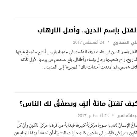
لقتل بإسم الدين.. وأصل الارهاب
لي الحفناوي
24 أغسطس 2017
القتل باسم الدين فى عام 1572، اندلعت في مدينة باريس أبشع مذبحةٍ عرفها
لتاريخ، راح ضحيتها رجال ونساء وأطفال، بلغ عددهم فى يومها الأول ثلاثة
لاف شخص، ثم امتدت أحداث تلك "المجزرة" إلى العديد…
يف تقتلُ مائةَ ألفٍ ويصفِّقُ لك الناس؟
بدالله نمير
23 أغسطس 2017
غَ الإنسانُ لنفسِهِ صورةً مركزيّةً كبيرة، فبدايةً من فرضِهِ مركزًا للكونِ وأنّ كلَّ
لكونِ يدورُ في فلكِه، إلى ما دون ذلك حاولت البشريّةُ أن تحتفظَ بهذا البناءِ عن