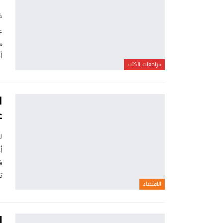
خ
ع
م
أ
مراجعات الكتب
ل
ع
ر
أ
ف
ت
الاقتصاد
إ