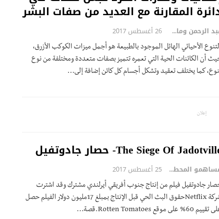
ائرة المقارنة مع العديد من صفات البشر
عبد الرحمن وماسي
26 أغسطس 2017
لتنوع الأحيائي الهائل الموجود بالطبيعة هو أجمل ميزات الكوكب الأزرق،
يث أن الكائنات الحية التي تعمره تتميز بصفات متعددة ومختلفة من نوع
نوع، كما يختلف تعقيد وتشكل أجسام كل كائن إضافة إلى…
إعلان
The Siege Of Jadotvill- حصار جادوتفيل
مساهمو المحطة
25 أغسطس 2017
صار جادوتفيل فيلم من إنتاج جنوب أفريقي أيرلندي مشترك وقد اشترت
شركة Netflixحقوق البث الحي قبل الإنتاج بمبلغ 17مليون دولار الفيلم حصل
تقييم 60% على موقع Rotten Tomatoes.قصة…