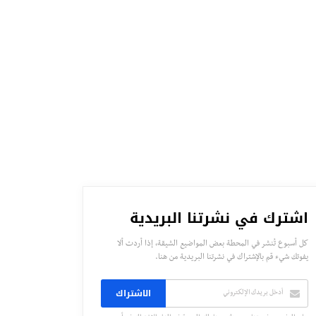
اشترك في نشرتنا البريدية
كل أسبوع تُنشر في المحطة بعض المواضيع الشيقة، إذا أردت ألا
يفوتك شيء قم بالإشتراك في نشرتنا البريدية من هنا.
الاشتراك