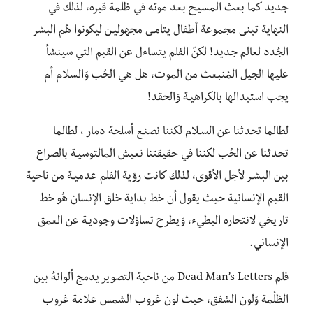
جديد كما بعث المسيـح بعد موته في ظلمة قبره، لذلك في
النهاية تبنى مجموعة أطفال يتامـى مجهوليـن ليكونوا هُم البشر
الجُدد لعالم جديد! لكنّ الفلم يتساءل عن القيم التي سينشأ
عليها الجيل المُنبعث من الموت، هل هي الحُب وَالسلام أم
يجب استبدالها بالكراهيـة وَالحقد!
لطالما تحدثنا عن السـلام لكننا نصنـع أسلحة دمار ، لطالما
تحدثنا عن الحُب لكننا في حقيقتنا نعيش المالتوسيـة بالصراع
بين البشـر لأجل الأقوى، لذلك كانت رؤية الفلم عدميـة من ناحية
القيم الإنسانية حيث يقول أن خط بداية خلق الإنسان هُو خط
تاريخي لانتحاره البطيء، وَيطرح تساؤلات وجوديـة عن العمق
الإنساني.
فلم Dead Man’s Letters من ناحية التصوير يدمج ألوانهُ بين
الظلُمة وَلون الشفق، حيث لون غروب الشمس علامة غروب