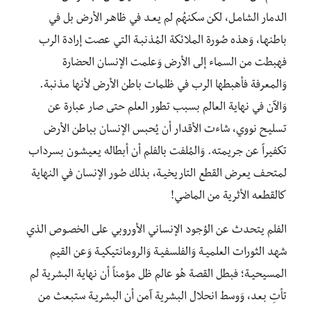
الدمار الشامـل، لكن سكنهُم لم يعـد في ظاهـر الأرض بل في
باطنهـا، وَهذه صُورة الملائكة المُذنبـة التي عصت إرادة الرب
فهبطت من السماء إلى الأرض وَعلمت الإنسان الحضارة
وَالمعرفة فأهبطها الرب في ظلمات باطن الأرض لأنها مذنبة.
وَالآن في نهاية العالم بسبب تطور العلم حتى صار عبارة عن
تسليـح نووي، شاءت الأقدار أن يُحبس الإنسان بباطن الأرض
تكفيراً عن جريمته. وَالمُلفت بالفلم أن أبطاله يعيشـون بسرداب
لمتحـف يعرض القطع التاريخيـة، بذلك صُور الإنسان في النهاية
كالقطعه الأثرية من الماضي!
الفلم يتحدث عن الوُجود الإنساني الأوروبي على الخصـوص الذي
شهد الثورات العلميـة وَالفلسفيـة وَالرومانتيكيـة وَعن القيم
المسيحيـة؛ فبطل القصة هُو عالم ظل مؤمناً أن نهاية البشرية لم
تأتِ بعد، وَوسط انحلال البشرية آمن أن البشريـة ستبعث من