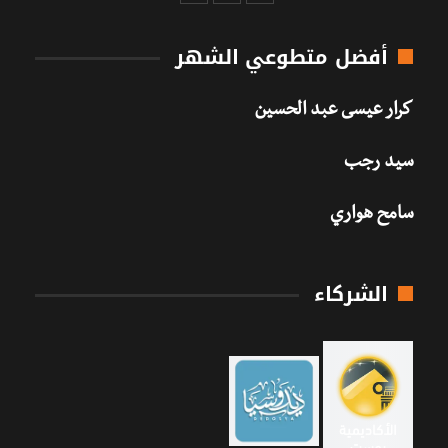
أفضل متطوعي الشهر
كرار عيسى عبد الحسين
سيد رجب
سامح هواري
الشركاء