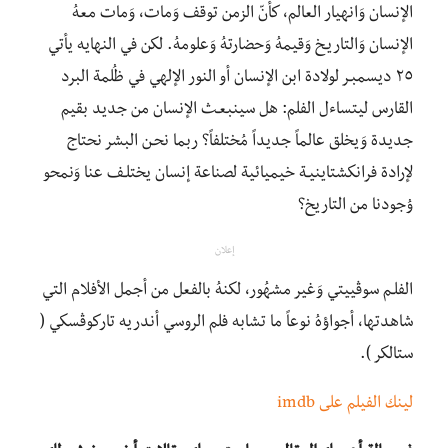
الإنسان وَانهيار العالم، كأنّ الزمن توقف وَمات، وَمات معهُ
الإنسان وَالتاريـخ وَقيمهُ وَحضارتهُ وَعلومهُ. لكن في النهايه يأتي
٢٥ ديسمبـر لولادة ابن الإنسان أو النور الإلهي في ظُلمة البرد
القارس ليتساءل الفلم: هل سينبعـث الإنسان من جديد بقيم
جديدة وَيخلق عالماً جديداً مُختلفاً؟ ربما نحـن البشر نحتاج
لإرادة فرانكشتاينيـة خيميائية لصناعة إنسان يختلـف عنا وَنمحو
وُجودنا من التاريخ؟
إعلان
الفلـم سوڤييتي وَغير مشهُور، لكنهُ بالفعل من أجمل الأفلام التي
شاهدتها، أجواؤهُ نوعاً ما تشابه فلم الروسي أندريه تاركوڤسكي (
ستالكر ).
لينك الفيلم على imdb