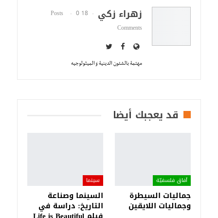
زهراء زكي
0
18 Posts
Comments
مهتمة بالشئون الدينية وَ الميثولوجيه
قد يعجبك أيضا
آفاق فلسفيّة‎
سينما
جماليات السيطرة
السينما وصناعة
وجماليات اللايقين
التاريخ: دراسة في
فيلم Life is Beautiful