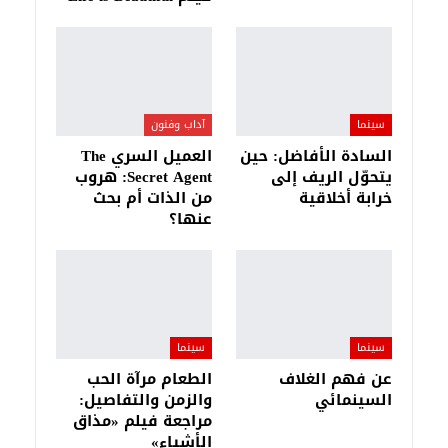
سينما
آداب وفنون
السادة الأفاضل: حين
العميل السري The
يتحوّل الريف إلى
Secret Agent: هروب
خرابة أخلاقية
من الذات أم بحث
عنها؟
سينما
سينما
عن فهم الغلاف
الطعام مرآة الحب
السينمائي
والزمن والتفاصيل:
مراجعة فيلم «مذاق
الأشياء»