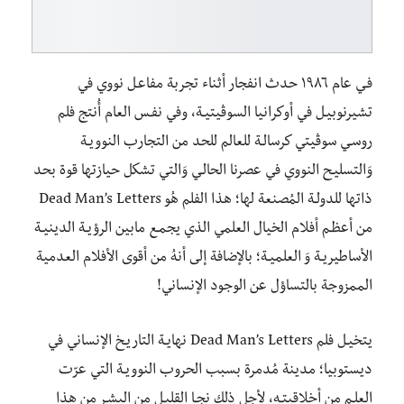
فـي عام ١٩٨٦ حدث انفجار أثناء تجربة مفاعـل نووي في
تشيرنوبيـل في أوكرانيا السوڤيتيـة، وفي نفـس العام أُنتج فلم
روسـي سوڤيتي كرسالـة للعالم للحد من التجارب النوويـة
وَالتسليـح النووي في عصرنا الحالـي وَالتي تشكل حيازتها قوة بحد
ذاتها للدولـة المُصنعة لها؛ هذا الفلم هُو Dead Man’s Letters
من أعظـم أفلام الخيال العلمي الذي يجمـع مابين الرؤيـة الدينيـة
الأساطيريـة وَ العلميـة؛ بالإضافة إلى أنهُ من أقوى الأفلام العدمية
الممزوجة بالتساؤل عن الوجود الإنساني!
يتخيـل فلم Dead Man’s Letters نهايـة التاريـخ الإنساني في
ديستوبيا؛ مدينة مُدمرة بسبب الحروب النوويـة التي عرّت
العلـم من أخلاقيتـه، لأجل ذلك نجـا القليـل من البشـر من هذا