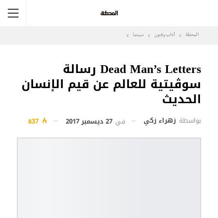
المحطة
آداب وفنون
سينما
Dead Man’s Letters رسالة
سوڤيتية للعالم عن قيم الإنسان
الحديث
بواسطة
زهراء زكي
في
27 ديسمبر 2017
837