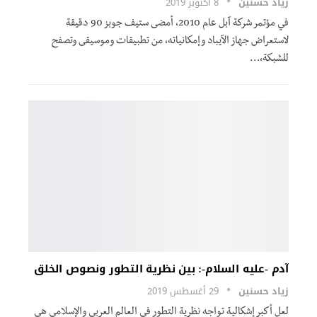
زياد حسنين
8 أكتوبر 2019
في مؤتمر شركة آبل عام 2010، أمضى ستيف جوبز 90 دقيقة
لاستعراض جهاز الآيباد وإمكانياته، من تطبيقات وموسيقى وتصفح
للشبكة،…
آدم -عليه السلام-: بين نظرية التطور ونصوص الخلق
زياد حسنين
29 أغسطس 2019
لعل أكبر إشكالية تواجه نظرية التطور في العالم العربي والإسلامي هي