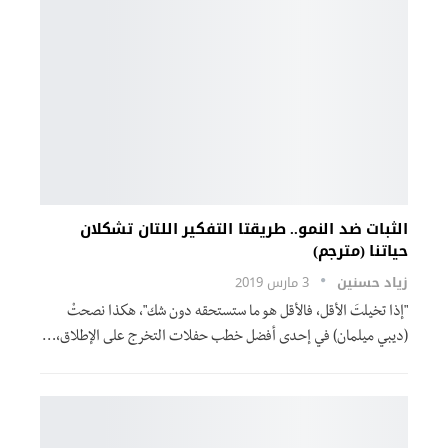
الثبات ضد النمو.. طريقتا التفكير اللتان تشكلان
حياتنا (مترجم)
زياد حسنين
3 مارس 2019
"إذا تخيلتَ الأقل، فالأقل هو ما ستستحقه دون شك"، هكذا نصحتْ
(ديبي ميلمان) في إحدى أفضل خطب حفلات التخرج على الإطلاق،…