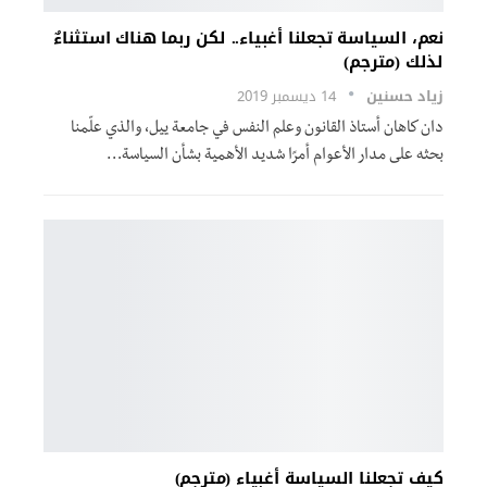
نعم، السياسة تجعلنا أغبياء.. لكن ربما هناك استثناءٌ
لذلك (مترجم)
زياد حسنين
14 ديسمبر 2019
دان كاهان أستاذ القانون وعلم النفس في جامعة ييل، والذي علّمنا
بحثه على مدار الأعوام أمرًا شديد الأهمية بشأن السياسة…
كيف تجعلنا السياسة أغبياء (مترجم)