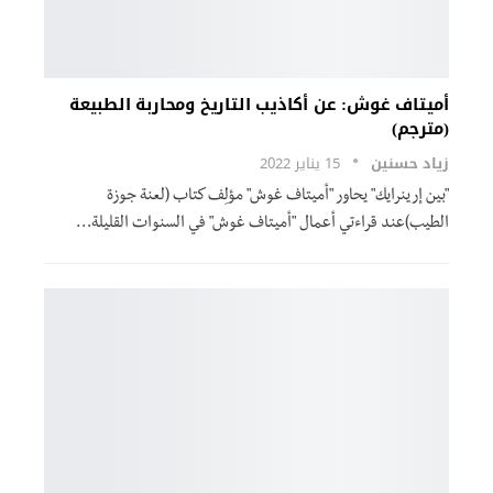
أميتاف غوش: عن أكاذيب التاريخ ومحاربة الطبيعة
(مترجم)
زياد حسنين
15 يناير 2022
"بين إرينرايك" يحاور "أميتاف غوش" مؤلِف كتاب (لعنة جوزة
الطيب)عند قراءتي أعمال "أميتاف غوش" في السنوات القليلة
…