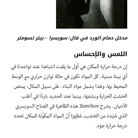
مدخل حمام الورد في فال/ سويسرا – بيتر تسومتر
اللمس والإحساس
إن درجة حرارة المكان هي أوّل ما يلفت انتباهنا عند تواجدنا في
أيّ بيئة مبنية. كل المواد تكون في حالة توازن حراري مع الوسط
المحيط بها، وهذا يشمل مواد البناء. على سبيل المثال، يمتص
الخشبُ الحرارةَ ويشعّها، بينما نجد الحديد باردًا في أغلب
الأحيان. يشرح Zumthor هذه الظاهرة في الجناح السويسري
الذي شيّده من الخشب، مُظهرًا أنّ الموادَ المكوِّنة للمكان تحدد
درجة حرارة جوّه.