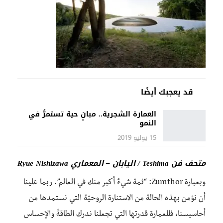
قد يعجبك أيضًا
العمارة الشجرية.. مبانٍ حية تستمرُّ في
النمو
15 يوليو 2019
متحف فن Teshima / اليابان – المعماري Ryue Nishizawa
وبعبارة Zumthor: “ثمة شيءٌ أكبر منك في العالم”. ربما علينا
أن نؤمن بهذه الحالة من الاستنارة الروحيّة التي نستمدها من
أحاسيسنا، فللعمارة قدرتها التي تجعلنا ندرك الطاقةَ والإحساس