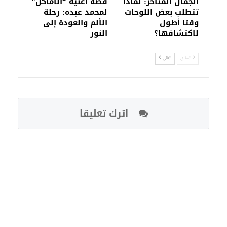
الجمال المتأخر: لماذا
قصة أغنية “الأماكن”
تتطلب بعض اللوحات
لمحمد عبده: رحلة
وقتا أطول
الألم والعودة إلى
لاكتشافها؟
النور
السابق
التالي
اترك تعليقا