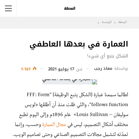
المحطة
الهندسة
العمارة في بعدها العاطفي
الشكل يتبع أي شيء!
بواسطة
معاذ رجب
في
17 يوليو 2021
1٬161
لطالما سمعنا عبارة (الشكل يتبع الوظيفة) “FFF: Form
follows function”، والتّي ظلت منذ أن أطلقَها «لويس
سوليفان – Louis Sullivan»
عام 1896م وإلى اليوم تطبع
مختلف أشكال التصميم، ليس في
مجال العمارة
وحسب، وإنما
تعدّته لتشمل مجالات التصميم الصناعي وحتى تصاميم الويب.