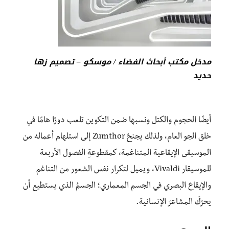
مدخل مكتب أبحاث الفضاء / موسكو – تصميم زها
حديد
أيضًا الحجوم والكتل ونسبها ضمن التكوين تلعب دورًا هامًا في
خلق الجو العام، ولذلك يجنحُ Zumthor إلى استلهام أعماله من
الموسيقى الإيقاعية المتناغمة، كمقطوعةِ الفصول الأربعة
للموسيقار Vivaldi، ويميل لتكرار نفس الشعور من التناغم
والإيقاع البصري في الجسم المعماري؛ الجسمُ الذي يستطيع أن
يحرّكَ المشاعرَ الإنسانية.