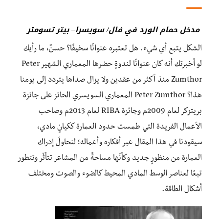
مدخل حمام الورد في فال/ سويسرا– بيتر تسومتر
الشكل يتبع أي شيء. هل تعتبره عنوانًا سخيفًا؟ حسنٌ، ما رأيك
لو أخبرتك أنه كان عنوانًا لندوةٍ حضرها المعماري الشهير Peter
Zumthor منذ أكثر من عقدين ولا يزال صداها يتردد إلى يومنا
هذا؟ Peter Zumthor المعماري السويسري الحائز على جائزة
بريتزكر لعام 2009م وجائزة RIBA لعام 2013م وصاحب
الأعمال الفريدة التي طمست حدود العمارة ككيانٍ مادي،
سيقودنا في هذا المقال عبر أفكاره وأعماله؛ لنحاولَ إدراك
العمارة من منظورٍ جديد وكأنّها مساحةٌ من المشاعر تتأثّر وتتطور
تبعًا لعناصر الوسط المادي المحيط كالضوء والصوت ومختلف
أشكال الطاقة.