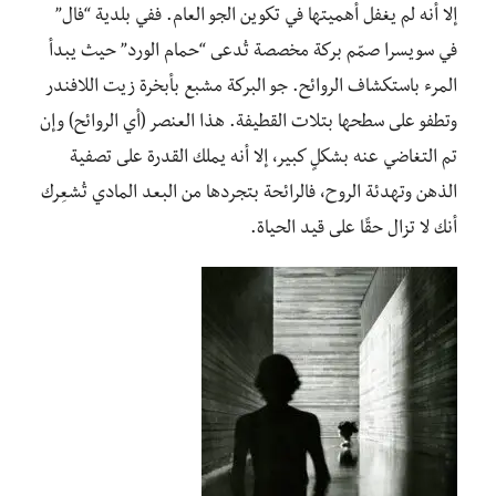
إلا أنه لم يغفل أهميتها في تكوين الجو العام. ففي بلدية “فال”
في سويسرا صمّم بركة مخصصة تُدعى “حمام الورد” حيث يبدأ
المرء باستكشاف الروائح. جو البركة مشبع بأبخرة زيت اللافندر
وتطفو على سطحها بتلات القطيفة. هذا العنصر (أي الروائح) وإن
تم التغاضي عنه بشكلٍ كبير، إلا أنه يملك القدرة على تصفية
الذهن وتهدئة الروح، فالرائحة بتجردها من البعد المادي تُشعِرك
أنك لا تزال حقًا على قيد الحياة.