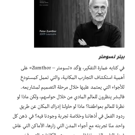
بيتر تسومتر
في كتابه عمارة التفكير، يؤكّد «تسومتر – Zumthor» على
أهمية استكشاف التجارب المكانية، والتي تعمل كمستودعٍ
للأجواء التي يعتمد عليها خلال مرحلة التصميم لمشاريعه.
فالبشر ينظرون للعالم المادي من خلال حواسهم، ولكن ماذا لو
نظرنا للعالم بعواطفنا؟ ماذا لو حاولنا إدراك المكان عن طريق
ردود الفعل في أذهاننا وخلاصة تجربة وجودنا فيه؟ في ذهن كل
واحد منّا تجربته مع أجواء المدن التي زارها، الأماكن التي عاش