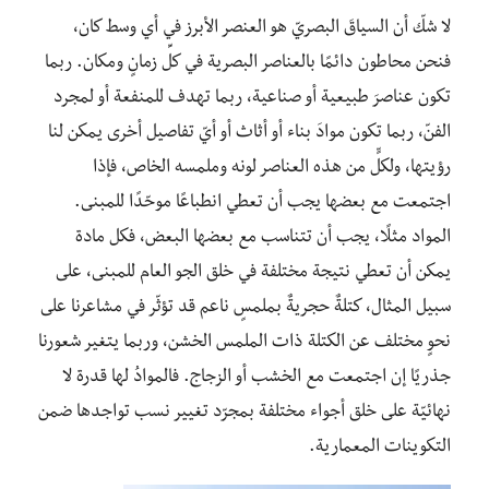
لا شكّ أن السياقَ البصريّ هو العنصر الأبرز في أي وسط كان،
فنحن محاطون دائمًا بالعناصر البصرية في كلِّ زمانٍ ومكان. ربما
تكون عناصرَ طبيعية أو صناعية، ربما تهدف للمنفعة أو لمجرد
الفنّ، ربما تكون موادَ بناء أو أثاث أو أيّ تفاصيل أخرى يمكن لنا
رؤيتها، ولكلٍّ من هذه العناصر لونه وملمسه الخاص، فإذا
اجتمعت مع بعضها يجب أن تعطي انطباعًا موحّدًا للمبنى.
المواد مثلًا، يجب أن تتناسب مع بعضها البعض، فكل مادة
يمكن أن تعطي نتيجة مختلفة في خلق الجو العام للمبنى، على
سبيل المثال، كتلةٌ حجريةٌ بملمسٍ ناعم قد تؤثّر في مشاعرنا على
نحوٍ مختلف عن الكتلة ذات الملمس الخشن، وربما يتغير شعورنا
جذريًا إن اجتمعت مع الخشب أو الزجاج. فالموادُ لها قدرة لا
نهائيّة على خلق أجواء مختلفة بمجرّد تغيير نسب تواجدها ضمن
التكوينات المعمارية.