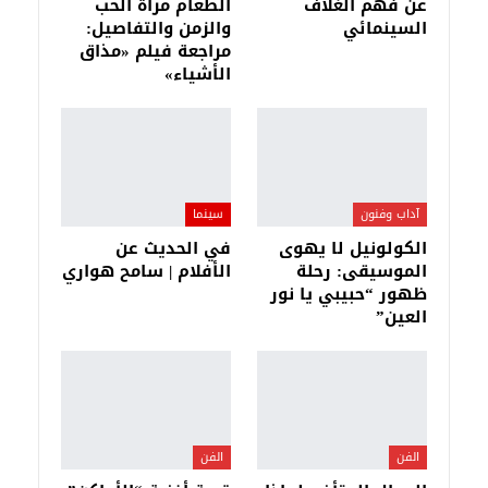
عن فهم الغلاف
الطعام مرآة الحب
السينمائي
والزمن والتفاصيل:
مراجعة فيلم «مذاق
الأشياء»
آداب وفنون
سينما
الكولونيل لا يهوى
في الحديث عن
الموسيقى: رحلة
الأفلام | سامح هواري
ظهور “حبيبي يا نور
العين”
الفن
الفن