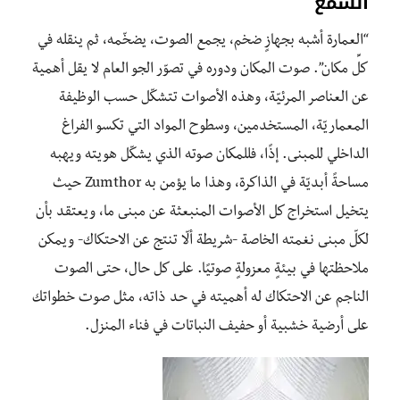
السمع
“العمارة أشبه بجهازٍ ضخم، يجمع الصوت، يضخّمه، ثم ينقله في
كلِّ مكان”. صوت المكان ودوره في تصوّر الجو العام لا يقل أهمية
عن العناصر المرئيّة، وهذه الأصوات تتشكّل حسب الوظيفة
المعماريّة، المستخدمين، وسطوح المواد التي تكسو الفراغ
الداخلي للمبنى. إذًا، فللمكان صوته الذي يشكّل هويته ويهبه
مساحةً أبديّة في الذاكرة، وهذا ما يؤمن به Zumthor حيث
يتخيل استخراج كل الأصوات المنبعثة عن مبنى ما، ويعتقد بأن
لكلّ مبنى نغمته الخاصة -شريطة ألّا تنتج عن الاحتكاك- ويمكن
ملاحظتها في بيئةٍ معزولةٍ صوتيًا. على كل حال، حتى الصوت
الناجم عن الاحتكاك له أهميته في حد ذاته، مثل صوت خطواتك
على أرضية خشبية أو حفيف النباتات في فناء المنزل.