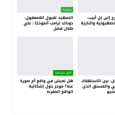
سياسة
ج إلى تل أبيب:
التمهيد لقبول اللامعقول:
صهيونية والنازية
دونالد ترامب أنموذجًا | علي
طلال فضل
آفاق فلسفيّة‎
ن: بين الاستهلاك
هل نعيش في واقع أم صورة
ي والفستق الذي
عنه؟ موجز حول إشكالية
شيو
الواقع المفرط