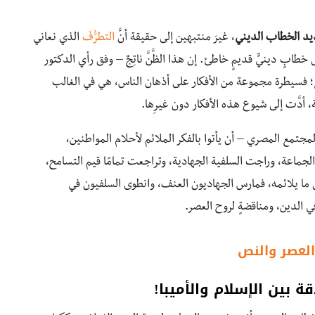
د الخطاب الديني
، غيرَ منتبهين إلى حقيقة أنَّ
التطرُّفَ
الذي نعاني
 خطابٍ دينيٍّ قديمٍ خاطئ. إن هذا الظَّنَّ ناتِجٌ – وفق رأي الدكتور
اقع؛ فسيطرة مجموعة من الأفكار على أذهان الناس، هي في الغالب
أدَّت إلى شيوع هذه الأفكار دون غيرِها.
تمع المصري – أن يأتوا بالفكر الملائم لأحلام المواطنين،
ِ والجماعة، وراجت السلفية الجهادية، وتراجعت تمامًا قيم التسامح،
يقٍ إلى ما يلائمه، فمارس الجهاديون العنف، وانطوى السلفيون في
في الدين، ومناقضةٍ لروح العصر.
العصر والنص
ة بين الإسلام والأميبا!