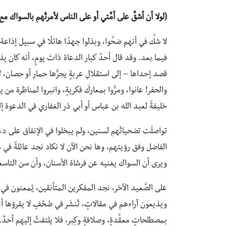
(لولا أن أشقَّ على أمَّتي أو على الناس لأمرتُهم بالسواك مع
لا شكَّ في أنهم ضحَّوا، وبذلوا جهدًا هائلًا في سبيل إذاع
فيما بعد. وقد قال أحدُ كبار الدعاة ذاتَ يومٍ، أنه كان يذهب
قصد إحداها – إلى استقلالِ عربةٍ يجرُّها حمار أو حصان، ل
والحفر! عانوا، ومرُّوا بمعاركَ فكريةٍ، وانبروا لمناظرة من يع
خليفةً لعبد الله بن عباس أو أبي ذر الغفاري في الدعوة إلى
تواصلَت تضحياتُهم لسنين، ولم يبخلوا في الإنفاق على 
الفاضل وفق رؤيتهم، وها نحن الآن لا نكاد نجد عائلةً في مص
ويرى أن السواك يغنيه عن فرشاة الأسنان، وأن سن التاسعة منا
على الصَّعيد الآخر، نجد المفكرين المتأنقين، يُمعنون ف
ويذيعون آراءهم في مقالاتٍ، تُنشَر في صُحُفٍ لا يقرؤها أغل
بمصطلحاتٍ معقَّدةٍ، وصلافةٍ وكِبرٍ، فلا يلتفتُ إليهم أحدٌ