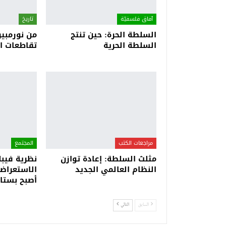
آفاق فلسفيّة‎
تاريخ
السلطة الحرة: حين تنتج
من نورمبير
السلطة الحرية
تقاطعات ال
مراجعات الكتب
المجتمع
مثلث السلطة: إعادة توازن
نظرية فيبل
النظام العالمي الجديد
الاستعراض
أصبح بستا
السابق
التالي