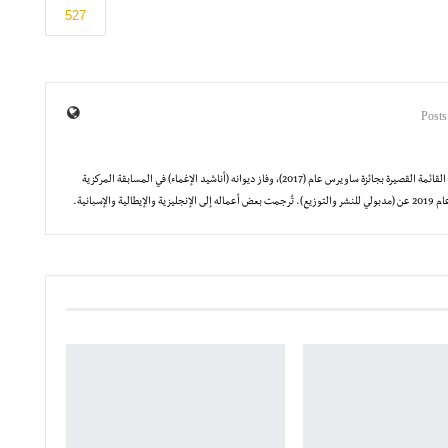
527
شاعر وروائي. وصلت مجموعته القصصية (زعربانة) إلى القائمة القصيرة بجائزة ساويرس عام (2017)، وفاز ديوانه (أناشيد الإغماء) في المسابقة المركزية