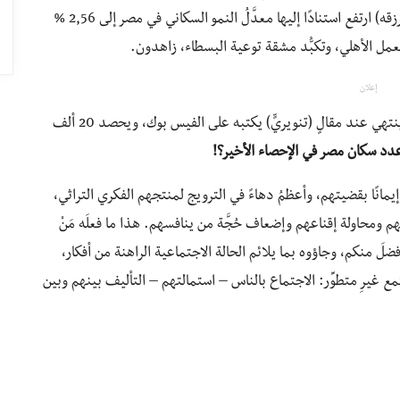
المبكر، وتحذيرهم من قيمةٍ متخلفةٍ مثل (العيِّل بييجي برزقه) ارتفع استنادًا إليها معدَّلُ النمو السكاني في مصر إلى 2,56 %
العمل الأهلي، وتكبُّد مشقة توعية البسطاء، زاهدون.
إعلان
) من يحسب أنَّ دوره ينتهي عند مقالٍ (تنويريٍّ) يكتبه على الفيس بوك، ويحصد 20 ألف
نبأ عدد سكان مصر في الإحصاء الأخير؟!
يمانًا بقضيتهم، وأعظمُ دهاءً في الترويج لمنتجهم الفكري التراثي،
م ومحاولة إقناعهم وإضعاف حُجَّة من ينافسهم. هذا ما فعلَه مَنْ
 أفضلَ منكم، وجاؤوه بما يلائم الحالة الاجتماعية الراهنة من أفكار،
ع غيرِ متطوِّر: الاجتماع بالناس – استمالتهم – التأليف بينهم وبين