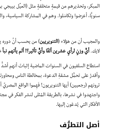
سنويًّا، أعرَضوا وتكاسَلوا. وهم في المشاركة السياسية، و
والعجيب أن من هؤلاء (
التنويريين
لايك.
أيُّ وزنٍ لرأيِ عشرين ألفًا وأيُّ تأثير؟! ألم يأتهم 
استطاع السلفيون في السنوات الماضية إثباتَ أنهم أشدُّ إ
وأقدرُ على تحمُّل مشقةِ الدعوة، بمخالطة الناس ومحاورته
ترونهم (رجعيين) أيها التنويريون! فَهِموا الواقعَ المصريَّ
واجتهدوا في نشرها، بالطريقة المُثلى لنشر الفكر في مجتم
الأفكار التي يُدعَون إليها.
أصل التطرُّف