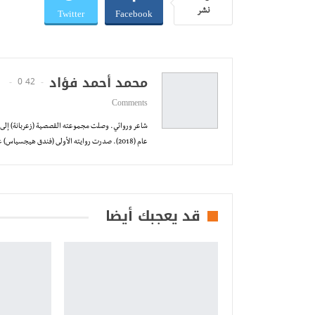
Twitter
Facebook
نشر
محمد أحمد فؤاد
0
42 Posts
Comments
عام (2018). صدرت روايته الأولى (فندق هيجسياس) عام 2019 عن (مدبولي للنشر والتوزيع). تُرجمت بعض أعماله إلى الإنجليزية والإيطالية والإسبانية.
قد يعجبك أيضا