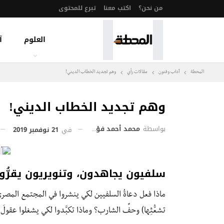
من نحن؟
اكتب معنا
تبرع للمحتوى
العلوم
آ
المحطة
آداب وفنون
مقالات رأي
وهم تجديد الخطاب الديني!
وهم تجديد الخطاب الديني!
بواسطة
محمد أحمد فؤاد
في
21 نوفمبر 2019
سلفيون يجاهدون، وتنويريون يقرُّ
ماذا فعل دعاةُ السلفيين لكي ينشروا في المجتمع المصري 
تشعُّثِها) وحفِّ الشارب؟ وماذا تكبَّدوا لكي يشغلوا عقولَ