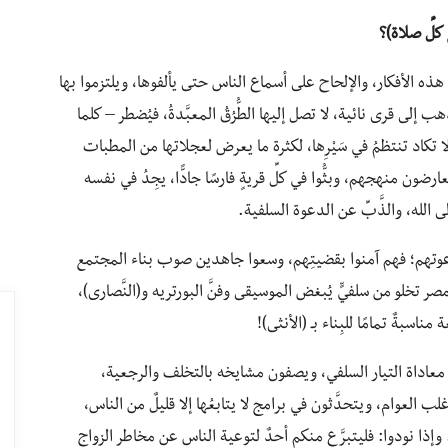
 كلِّ صلاة)؟
ة هذه الأفكار، والإلحاح على أسماع الناس حتى يألفوها، ويلتزموا بها
 إلى قرى نائية، لا تصل إليها الطُّرُقُ المعبَّدةُ، فيُضطر – كلما
ا تكاد تنتظمُ في سَيْرِها، لكثرة ما يعرض لعجلاتها من المطبات
ارضون منهجهم، وبثُّوا في كلِّ قريةٍ فارسًا جادًّا، يجِدُ في نفسه
 الله، والذَّبِّ عن الدعوة السلفية.
دعوتهم؛ فهم آمنوا بقضيتِهم، وسعوا جاهدين صوب بناء المجتمع
ر تخلو من سلفيٍّ يُبغض الموسيقى وفنَّ البورتريه و(النَّصارى)،
سبةٌ تمامًا للبِناء بـ (الأنثى)!
ي معاداة التيار السلفي، ويصفون مشايخه بالتخلف والرجعية،
ب العوام، ويتحدَّثون في برامج لا يتابعُها إلا قليلٌ من الناس،
. وإذا نودوا: فليتبرَّع منكم أحدٌ لتوعية الناس عن مخاطر الزواج