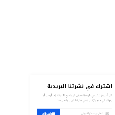
اشترك في نشرتنا البريدية
كل أسبوع تُنشر في المحطة بعض المواضيع الشيقة، إذا أردت ألا
يفوتك شيء قم بالإشتراك في نشرتنا البريدية من هنا.
الاشتراك