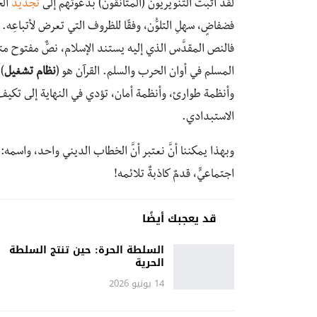
لقد أثبت التنويريون (المتأنقون) بدعوتهم إلى
تجديد
الخ
فضفاضٍ، سهلِ التلوُّن، وفقًا للظروف التي تعرض لأتباعِه
فالنص المقدَّس الذي إليه يستند الإسلام، نصٌّ مفتوح متع
المسلم في أوان الحرب والسلم. القرآن هو (
نظام تشغيل
)
وأنظمة طوارئ، وأنظمة أمان، تؤدي في النهاية إلى تكيف
الاستبدادي.
وبهذا يمكننا أنَّ نعتبر أنَّ الخطاب الديني واحد، واسمه: 
اجتماعيٍّ، قدمٌ كاذبةٌ تلائمه!
قد يعجبك أيضًا
السلطة الحرة: حين تنتج السلطة
الحرية
14 يونيو 2026