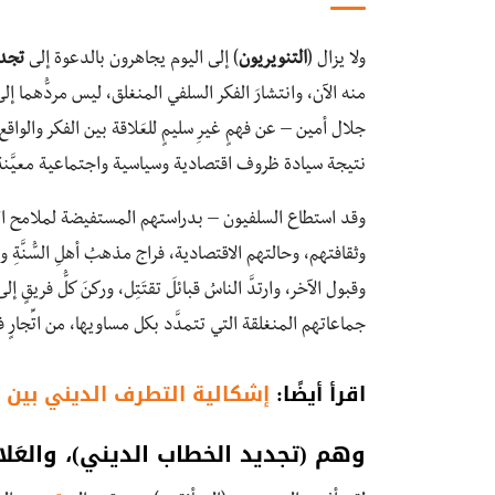
ولا يزال (
التنويريون
) إلى اليوم يجاهرون بالدعوة إلى
تجدي
منه الآن، وانتشارَ الفكر السلفي المنغلق، ليس مردُّهما إلى
جلال أمين – عن فهمٍ غيرِ سليمٍ للعَلاقة بين الفكر والو
نتيجة سيادة ظروف اقتصادية وسياسية واجتماعية معيَّنة، 
وقد استطاع السلفيون – بدراستهم المستفيضة لملامح المج
وثقافتهم، وحالتهم الاقتصادية، فراج مذهبُ أهلِ السُّنَّة
وقبول الآخر، وارتدَّ الناسُ قبائلَ تقتَتِل، وركنَ كلُّ فر
جماعاتهم المنغلقة التي تتمدَّد بكل مساويها، من اتِّجارٍ 
اقرأ أيضًا:
إشكالية التطرف الديني بين 
وهم (تجديد الخطاب الديني)، والعَلاق