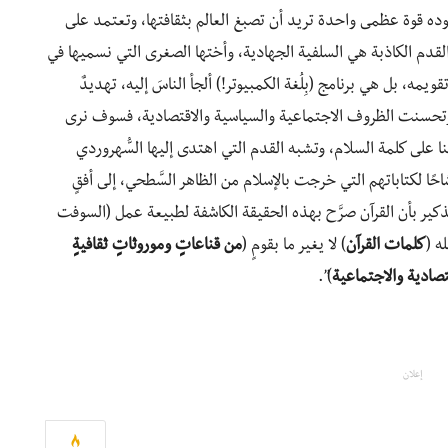
وده قوة عظمى واحدة تريد أن تصبغ العالم بثقافتها، وتعتمد على
القدم الكاذبة هي السلفية الجهادية، وأختها الصغرى التي نسميها في
ويمه، بل هي برنامج (بِلُغة الكمبيوتر!) ألجأ الناسَ إليه، تهديدٌ
ع، وتحسنت الظروف الاجتماعية والسياسية والاقتصادية، فسوف نرى
عنا على كلمة السلام، وتشبه القدم التي اهتدى إليها السُّهروردي
ًا لكتاباتهم التي خرجت بالإسلام من الظاهر السَّطحي، إلى أفقٍ
ذكير بأن القرآن صرَّح بهذه الحقيقة الكاشفة لطبيعة عمل (السوفت
له (
كلمات القرآن
) لا يغير ما بقومٍ (
من قناعاتٍ وموروثاتٍ ثقافيةٍ
صادية والاجتماعية
)”.
إعلان