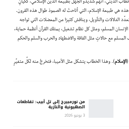
طاب الديني، أنهم شديدو الجهل بطبيعة الدين الإسلامي، ككيانٍ
. هذه هي طبيعة الإسلام، التي أتاحتْ له الصمودَ طوال هذه القرون.
دِّد الدلالات والتآويل، ويناقش كثيرًا من المعضلات التي تواجه
 الإنسان المسلم، ومثل كل نظام تشغيل، يمتلك القرآن أنظمة حماية،
 المسلم مع حالاتٍ مثل الفاقة والاضطهاد والحرب والسلم والحكم
(
الإسلام
). وهذا الخطاب يتشكل مثل الأميبا، فتخرجُ منه لكلِّ متغيِّرٍ
من نورمبيرج إلى تل أبيب: تقاطعات
الصهيونية والنازية
3 يونيو 2026