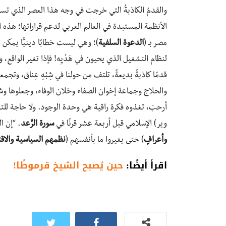
والقدمُ الكاذبةُ التي خرجت في وجه هذا العصر الذي تس
الأنظمة المستبدة في العالم العربي لدعم قراراتها؛ هذه 
مصر بـ (
الدعوة السلفية
)؛ وهي ليست خطابًا دينيًّا يمكن تق
لنظام التشغيل الذي يحيون في هَدْيِه! فإذا تغير الواق
قدمًا كاذبةً بديعةً، تلتف من حولنا في شِبْهِ عِناق، وتجم
والحلاج وجماعة إخوان الصفاء وخلان الوفاء، وجعلوها وشاح
أرحبَ، تغذوه فكرة راقية هي وحدة الوجود. ولا حاجة للت
وير) الإسلامي قبل أربعة عشر قرنًا في
سورة الرَّعد
. “إن ال
وأعرافٍ
) حتى يغيروا ما بأنفسهم (
نظمهم السياسية والاقت
اقرأ أيضًا:
حين يُصبح الشيخ قرموطًا!