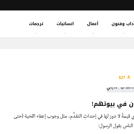
داب وفنون
أعمال
انسانيات
ترجمات
527
ون في بيوتهم!
قيمةً لا دورَ لها في إحداثِ التقدُّم، مثل وجوب إعفاء اللحية (حتى
 الناسِ بقول الرسول: