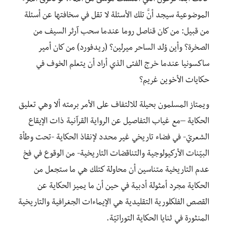
الموضوعية سيجد أنَّ تلك الأسئلة لا تقل في سخافتها عن أسئلة
من قبيل: من كان قناصل روما عندما سحب آرثر السيف من
الصخرة؟ وأين وُلد الساحر ميرلين؟ (ريدفورد) من كان أمير
ساكسونيا عندما خرج الفتى الذي أراد أن يتعلم الخوف في
حكايات الأخوين غريم؟
ويمتاز المسلمون بحيلة للالتفاف على الأمر برمته ألا وهي تعليق
الحكاية –مع غياب التفاصيل عن الرواية القرآنية ذات الإيقاع
الشعريّ- في فضاء تاريخي غير محدد لإنقاذ الحكاية -تحت وطأة
البيّنات الأركيولوجية والتناقضات التاريخية- من الوقوع في فخ
عدم التاريخية متناسين أن محاولة كتلك هي ما ستجعل من
الحكاية مجرد أمثولة أدبية في حين أن ما يميز الحكاية عن
القصص الفلكلورية التقليدية هي الإيماءات الجغرافية والتاريخية
المنثورة في ثنايا الحكاية التوراتيّة.