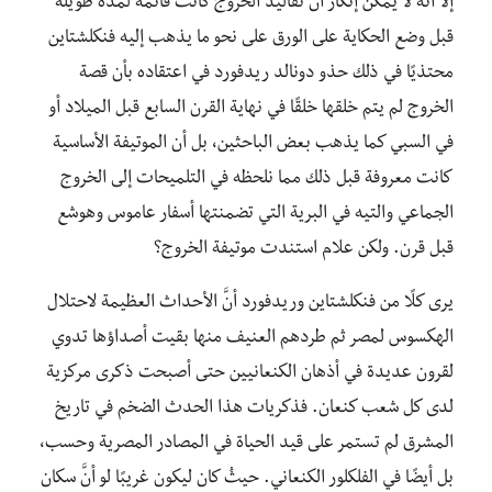
إلا أنه لا يمكن إنكار أن تقاليد الخروج كانت قائمة لمدة طويلة
قبل وضع الحكاية على الورق على نحو ما يذهب إليه فنكلشتاين
محتذيًا في ذلك حذو دونالد ريدفورد في اعتقاده بأن قصة
الخروج لم يتم خلقها خلقًا في نهاية القرن السابع قبل الميلاد أو
في السبي كما يذهب بعض الباحثين، بل أن الموتيفة الأساسية
كانت معروفة قبل ذلك مما نلحظه في التلميحات إلى الخروج
الجماعي والتيه في البرية التي تضمنتها أسفار عاموس وهوشع
قبل قرن. ولكن علام استندت موتيفة الخروج؟
يرى كلًا من فنكلشتاين وريدفورد أنَّ الأحداث العظيمة لاحتلال
الهكسوس لمصر ثم طردهم العنيف منها بقيت أصداؤها تدوي
لقرون عديدة في أذهان الكنعانيين حتى أصبحت ذكرى مركزية
لدى كل شعب كنعان. فذكريات هذا الحدث الضخم في تاريخ
المشرق لم تستمر على قيد الحياة في المصادر المصرية وحسب،
بل أيضًا في الفلكلور الكنعاني. حيثُ كان ليكون غريبًا لو أنَّ سكان