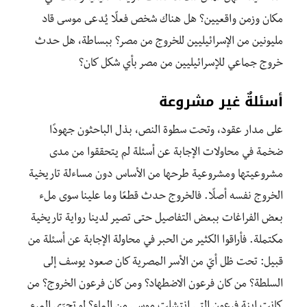
مكان وزمن واقعيين؟ هل هناك شخص فعلًا يُدعى موسى قاد
مليونين من الإسرائيليين للخروج من مصر؟ ببساطة، هل حدث
خروج جماعي للإسرائيليين من مصر بأي شكل كان؟
أسئلةٌ غير مشروعة
على مدار عقود، وتحت سطوة النص، بذل الباحثون جهودًا
ضخمة في محاولات الإجابة عن أسئلة لم يتحققوا من مدى
مشروعيتها ومشروعية طرحها من الأساس دون مساءلة تاريخية
الخروج نفسه أصلًا. فالخروج حدث قطعًا وما علينا سوى ملء
بعض الفراغات ببعض التفاصيل حتى تصير لدينا رواية تاريخية
مكتملة. فأراقوا الكثير من الحبر في محاولة الإجابة عن أسئلة من
قبيل: تحت ظل أيّ من الأسر المصرية كان صعود يوسف إلى
السلطة؟ من كان فرعون الاضطهاد؟ ومن كان فرعون الخروج؟ من
كانت ابنة فرعون التي انتشلت موسى من الماء؟ لو تحرّى المرء