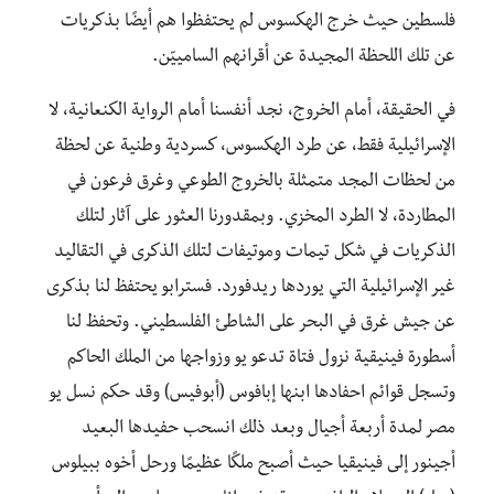
فلسطين حيث خرج الهكسوس لم يحتفظوا هم أيضًا بذكريات
عن تلك اللحظة المجيدة عن أقرانهم السامييّن.
في الحقيقة، أمام الخروج، نجد أنفسنا أمام الرواية الكنعانية، لا
الإسرائيلية فقط، عن طرد الهكسوس، كسردية وطنية عن لحظة
من لحظات المجد متمثلة بالخروج الطوعي وغرق فرعون في
المطاردة، لا الطرد المخزي. وبمقدورنا العثور على آثار لتلك
الذكريات في شكل تيمات وموتيفات لتلك الذكرى في التقاليد
غير الإسرائيلية التي يوردها ريدفورد. فسترابو يحتفظ لنا بذكرى
عن جيش غرق في البحر على الشاطئ الفلسطيني. وتحفظ لنا
أسطورة فينيقية نزول فتاة تدعو يو وزواجها من الملك الحاكم
وتسجل قوائم احفادها ابنها إبافوس (أبوفيس) وقد حكم نسل يو
مصر لمدة أربعة أجيال وبعد ذلك انسحب حفيدها البعيد
أجينور إلى فينيقيا حيث أصبح ملكًا عظيمًا ورحل أخوه ببيلوس