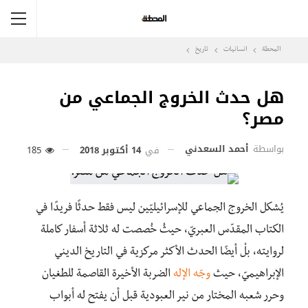
المحطة
انسانيات
تاريخ
هل حدث الخروج الجماعي من
مصر؟
بواسطة
أحمد السعدني
في
14 أكتوبر 2018
185
يُشكل الخروج الجماعي للإسرائيليّين ليس فقط حدثًا فريدًا في
الكتاب المقدّس العبريّ، حيثُ خُصصت له ثلاثة أسفار كاملة
لروايته، بلْ أيضًا الحدث الأكثر مركزية في التاريخ الديني
الإبراهيميّ، حيث
وجّه الإله
الضربة الأخيرة القاصمة للطغيان
وحرر شعبه المختار من نير العبودية قبل أن يفتح له أبواب