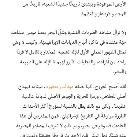
الأرض الموعودة ويبتدئ تاريخًا جديدًا لشعبه، تاريخًا من
المجد والازدهار والعَظَمة.
ولا تزالُ مشاهد الضربات العَشرة وشقِّ البحر بعصا موسى مشاهد
حيّة متقدة في ذاكرة أتباع الديانات الإبراهيميّة. وكيف لا وهي
تمثل الظهور العملي الأول للإله لشعبه المختار بالكامل لا فردًا
واحد من أفراده، والتجليات الأبرز لهيمنة الإله على الطبيعة
والبشر.
لقد أصبح الخروج، كما يصفه
دونالد ريدفورد
، بمثابة نموذج
أصلي للخلاص، ورمزًا للحريّة والجوهر الأصلي لديانة عالمية
عظيمة. ولكن مع ذلك يظل بالنسبة للمؤرخ أكثر الأحداث
البارزة مراوغةً في التاريخ الإسرائيليّ. فمن المفترض أن هذا
الحادث قد وقع في مصر، ومع ذلك لا تعرف المصادر المصرية
عنه شيئًا. فهل تمثل تلك الأحداث تاريخًا حقيقيًا وقعت في