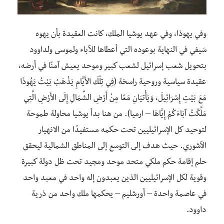
وفي يهوذا، وفي عهد يوشيا الملك، كانت العقيدة بأن يهوه
سَيفي في النهاية بوعوده التي أعطاها للآباء ولموسى ولداوود
بتحويل شعب إسرائيل لشعب كبير وموحد يعيش آمنًا في أرضه،
عقيدة سياسية وروحية راسخة (فِي تِلْكَ الأَيَّامِ يَذْهَبُ بَيْتُ يَهُوذَا
مَعَ بَيْتِ إِسْرَائِيلَ، وَيَأْتِيَانِ مَعًا مِنْ أَرْضِ الشِّمَالِ إِلَى الأَرْضِ الَّتِي
مَلَّكْتُ آبَاءَكُمْ إِيَّاهَا – ارميا). من هنا بدأ يوشيا محاولة طموحة
لتوحيد كل الإسرائيليين تحت حكمه مستفيدًا من الانهيار
الآشوري. حيث هدف إلى التوسع إلى المناطق الشمالية ليحقق
حلم إقامة حكم ملكي متحد موحد ومجيد تحت ظل دولة كبيرة
وقوية لكل الإسرائيليين الذين يعبدون إله واحد في معبد واحد
في عاصمة واحدة – أورشليم – يحكمها ملك واحد من ذرية
داوود.