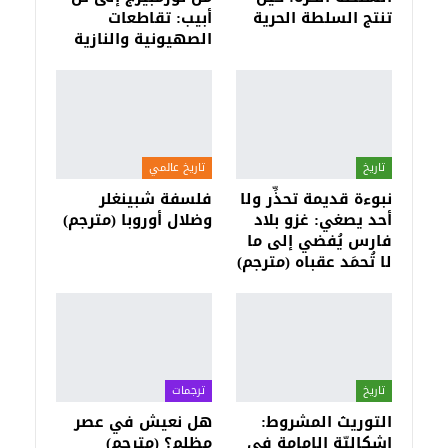
تنتج السلطة الحرية
أبيب: تقاطعات
الصهيونية والنازية
تاريخ
تاريخ عالمي
نبوءة قديمة تحذِّر ولا
فلسفة شبينغلر
أحد يصغي: غزو بلاد
وضلال أوروبا (مترجم)
فارس يُفضي إلى ما
لا تُحمَد عقباه (مترجم)
تاريخ
ترجمات
التوريث المشروط:
هل نعيش في عصر
إشكاليّة الإمامة في
مظلم؟ (مترجم)