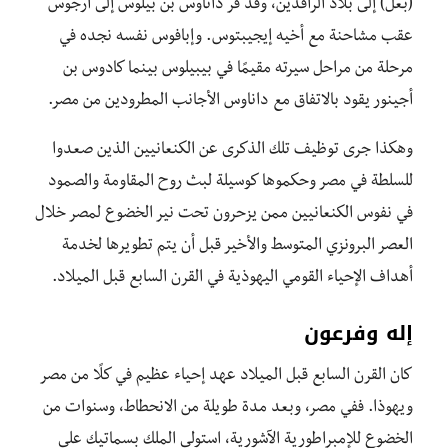
(بعل) إلى بلاد الرافدين، وقد فر داناوس بن بيلوس إلى أرجوس
عقب مشاحنة مع أخيه إيجيبتوس. وإبافوس نفسه نجده في
مرحلة من مراحل سيرته مقيمًا في بيبيلوس بينما كادوس بن
أجينور يقود بالاتفاق مع داناوس الأجانب المطرودين من مصر.
وهكذا جرى توظيف تلك الذكرى عن الكنعانيين الذين صعدوا
للسلطة في مصر وحكموها كوسيلة لبث روح المقاومة والصمود
في نفوس الكنعانيين ممن يزحرون تحت نير الخضوع لمصر خلال
العصر البرونزي المتوسط والأخير قبل أن يتم تطويرها لخدمة
أهداف الإحياء القومي اليهوذية في القرن السابع قبل الميلاد.
إله وفرعون
كان القرن السابع قبل الميلاد عهد إحياء عظيم في كلًا من مصر
ويهوذا. ففي مصر، وبعد مدة طويلة من الانحطاط، وسنوات من
الخضوع للإمبراطورية الآشورية، استولى الملك بسماتيك على