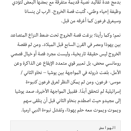
بدمج عدة تقاليد نصية قديمة متفرقة مع بعضها البعض لتؤدي
وظيفة إحياء وطني، كُتبت قصة الخروج. الرب لن ينسانا
وسيغرق فرعون كما أغرقه من قبل.
نعم؛ وكما رأينا؛ بزغت قصة الخروج تحت ضغط النزاع المتصاعد
بين يهوذا ومصر في القرن السابع قبل الميلاد. ومن ثم فقصة
الخروج ليس حقيقة تاريخية، وليست مجرد قصة أو خيال قصصي
رومانسي محض، بل تعبير قوي متعدد الإيقاع عن الذاكرة وعن
الأمل، بلغت ذروته في المواجهة بين يوشيا – نخاو الثاني /
موسى- فرعون، ومن ثم يمكن النظر لغرق فرعون كنبوءة
إسرائيلية لم تتحقق أبدًا. فقبيل المواجهة الأخيرة، صعد يوشيا
إلى مجيدو حيث اصطدم بنخاو الثاني قبل أن يتلقى سهم
ويموت ويموت معه حلم يهوذا، وتفشل نبوءة النبي ارميا.