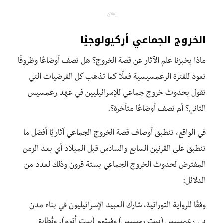
إعلان
الخروج الجماعي أركيولوجيًا
ماذا يخبرُنا علم الآثار عن قصة الخروج؟ هل تصف أوضاعًا وظروفًا
تعود للفترة الرعمسيسية فعلًا كما تذهب كل الفرضيات التي
تقول بحدوث خروج جماعي للإسرائيليين في عهد رعمسيس
الثاني؟ أم تصف أوضاعًا متأخرة؟.
في الواقع، تنطبق أوصاف قصة الخروج الجماعي آثاريًا أفضل ما
تنطبق على القرنين السابع والسادس قبل الميلاد أي بعد الزمن
المفترض لحدوث الخروج الجماعي بستة قرون وذلك لعدد من
الدلائل:
وفقًا للرواية التوراتية، شارك العبيد الإسرائيليون في بناء مدن
بي-رعمسيس (بيت رمسيس) وفيثوم (بيت أتوم). وتُطابق