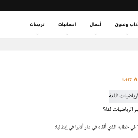
داب وفنون
أعمال
انسانيات
ترجمات
1٬117
ر الرياضيات لغة؟
 في خطابه الذي ألقاه في دار ألابرا في إيطاليا: