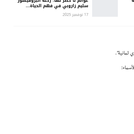
ة
عوالم لا حصر لها: رحلة البروفيسور
سليم زاروبي في فهم الحياة…
17 نوفمبر 2025
 ثمانية”.
أسماء: