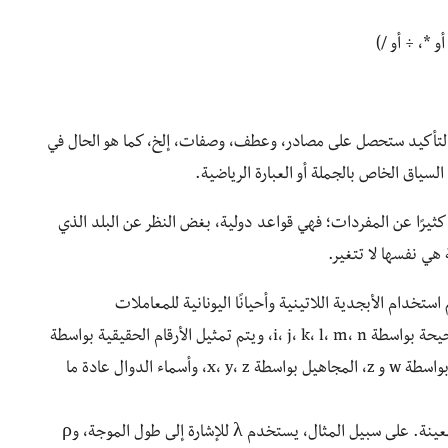
التأكيد ستحصل على مصادر، وعطف، وصفات، إلخ، كما هو الحال في
لسياق الخاص بالجملة أو العبارة الرياضية.
 كثيرًا عن المفردات؛ فهي قواعد دولية، بغض النظر عن البلد الذي
ة هي نفسها لا تتغير.
ستخدام الأبجدية اللاتينية وأحيانًا اليونانية للمعاملات
والمتغيرات فقط، وعادةً ما يتم تمثيل الأعداد صحيحة بواسطة i، j، k، l، m، n، ويتم تمثيل الأرقام الحقيقية بواسطة
a،b ،c ،α ،β، γ، ويتم الإشارة إلى الأرقام المركبة بواسطة w و z، المجاهيل بواسطة x، y، z، وأسماء الدوال عادة ما
تستخدم الأبجدية اليونانية أيضًا لتمثيل مفاهيم معينة. على سبيل المثال، يستخدم λ للإشارة إلى طول الموجة، وρ