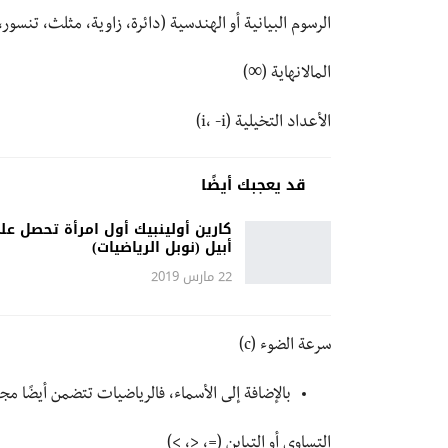
الرسوم البيانية أو الهندسية (دائرة، زاوية، مثلث، تنسور
المالانهاية (∞)
الأعداد التخيلية (i، -i)
قد يعجبك أيضًا
كارين أولينبيك أول امرأة تحصل عل
أبيل (نوبل الرياضيات)
22 مارس 2019
سرعة الضوء (c)
بالإضافة إلى الأسماء، فالرياضيات تتضمن أيضًا مج
التساوي أو التباين (=، <، >)