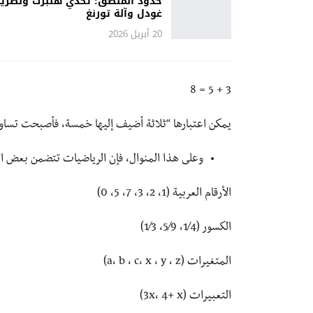
حدود المنطق: تحدي هلبرت ونظري
غودل وآلة تورنغ
20 أبريل 2026
3 + 5 = 8
يمكن اعتبارها “ثلاثة أضيف إليها خمسة، فأصبحت تساوي
وعلى هذا المنوال، فإن الرياضيات تتضمن بعض ال
الأرقام العربية (1، 2، 3، 7، 5، 0)
الكسور (1⁄4، 5⁄9، 1⁄3)
المتغيرات (a، b ، c، x ، y ، z)
التعبيرات (3x، 4+ x)