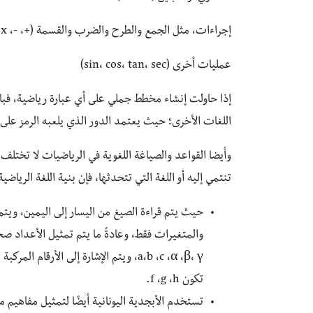
إجراءات، مثل الجمع والطرح والضرب والقسمة (+، -، x أو *، ÷ أو /)
عمليات أخرى (sin، cos، tan، sec)
إذا حاولت إنشاء مخطط جملي على أي عبارة رياضية، فب
اللغات الأخرى؛ حيث يعتمد الدور الذي يلعبه الرمز على ا
وأيضا القواعد والصياغة اللغوية في الرياضيات لا تختلف
تنتمي إليه أو اللغة التي تتحدثها، فإن بنية اللغة الرياضي
حيث يتم قراءة الصيغ من اليسار إلى اليمين، ويتم ا
تكون f ،g ،h.