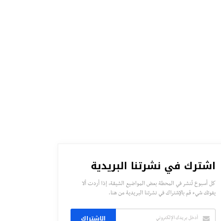
اشترك في نشرتنا البريدية
كل أسبوع تُنشر في المحطة بعض المواضيع الشيقة، إذا أردت ألا
يفوتك شيء قم بالإشتراك في نشرتنا البريدية من هنا.
الاشتراك