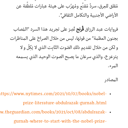
مُقلق للعِرق، سردٌ مُقنَّع ومُهرَّب على هيئة عبارات مُلطَّفة عن
الأراضي الأجنبية والتكامل الثقافي”.
فروايات عبد الرزاق
قُرنح
تُصِرّ على تجريد هذا السرد “المُصاب
بجنون العظمة” من قوتها، ليس من خلال الصراخ على المناظرات
و لكن من خلال تقديم ذلك الصّوت الثّابِت الذي لا يَكِلّ و لا
يتزعزع، والذي سرعان ما يصبح الصوت الوحيد الذي يسمعه
المرء.
المصادر
https://www.nytimes.com/2021/10/07/books/nobel-
prize-literature-abdulrazak-gurnah.html
ww.theguardian.com/books/2021/oct/08/abdulrazak-
gurnah-where-to-start-with-the-nobel-prize-