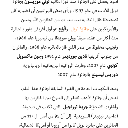
أسود يحصل على الجائزة منذ فوز الكاتبة
توني موريسون
بجائزة
نوبل للأدب في عام 1993، ورأى بعض المراقبين أن اختياره كان
تصحيحيًا طال انتظاره بعد سنوات من الحائزين الأوروبيين
والأمريكيين على
جائزة نوبل
. و
قُرنح
هو أول أفريقي يفوز بالجائزة
منذ أكثر من عقد، سبقهُ
وولي سوينكا
من نيجيريا عام 1986،
و
نجيب محفوظ
من مصر الذي فاز بالجائزة عام 1988، والفائزان
من جنوب أفريقيا
نادين جورديمر
عام 1991 و
جون ماكسويل
كوتزي
عام 2003، وفازت الروائية البريطانية الزيمبابوية
دوريس ليسينغ
بالجائزة عام 2007
وسط التكهنات الحادة في الفترة السابقة لجائزة هذا العام،
يُدعى أن جائزة الأدب تفتقر إلى التنوع بين الفائزين بها.
وأشارت الصّحفِيّة
جريتا ثورفجيل
-التي تكتب في صحيفة
(داجينز نيهيتر) السويدية- إلى أنّ 95 من أصل ال 117 من
الحائزين على جائزة نوبل كانوا من أوروبا أو أمريكا الشمالية،