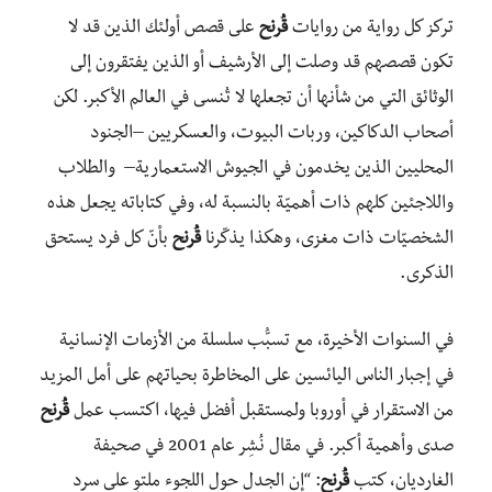
تركز كل رواية من روايات
قُرنح
على قصص أولئك الذين قد لا
تكون قصصهم قد وصلت إلى الأرشيف أو الذين يفتقرون إلى
الوثائق التي من شأنها أن تجعلها لا تُنسى في العالم الأكبر. لكن
أصحاب الدكاكين، وربات البيوت، والعسكريين –الجنود
المحليين الذين يخدمون في الجيوش الاستعمارية– والطلاب
واللاجئين كلهم ذات أهميّة بالنسبة له، وفي كتاباته يجعل هذه
الشخصيّات ذات مغزى، وهكذا يذكّرنا
قُرنح
بأنّ كل فرد يستحق
الذكرى.
في السنوات الأخيرة، مع تسبُّب سلسلة من الأزمات الإنسانية
في إجبار الناس اليائسين على المخاطرة بحياتهم على أمل المزيد
من الاستقرار في أوروبا ولمستقبل أفضل فيها، اكتسب عمل
قُرنح
صدى وأهمية أكبر. في مقال نُشِر عام 2001 في صحيفة
الغارديان، كتب
قُرنح
: “إن الجدل حول اللجوء ملتوٍ على سرد