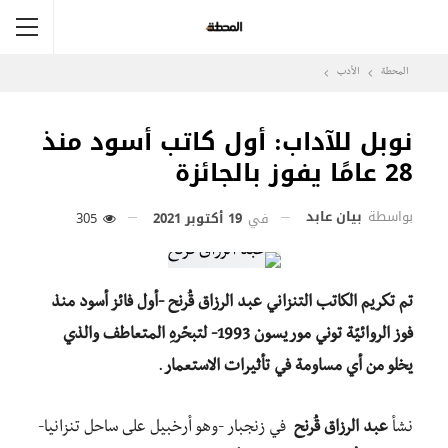
المحطة
الأدب
نوبل للآداب: أول كاتب أسود منذ
28 عامًا يفوز بالجائزة
بواسطة
بيان عابد
في
19 أكتوبر 2021
305
تم تكريم الكاتب التنزاني
عبد الرزاق قُرنح
-أول فائز أسود منذ
فوز الروائيّة توني موريسون 1993- لتبحّرهِ المتعاطف والذي
يخلو من أي مساومة في تأثيرات الاستعمار
.
نشأ
عبد الرزاق قُرنح
في زنجبار -وهو أرخبيل على ساحل تنزانيا-