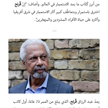
من أبرز كُتّاب ما بعد الاستعمار في العالم. وأضاف: “إنّ
قُرنح
اخترق باستمرار وبتعاطُف كبير آثار الاستعمار في شرق أفريقيا
وآثارهِ على حياة الأفراد المشرّدين والمهجّرين”.
إعلان
يعدّ عبد الرزاق
قُرنح
، الذي يبلغ من العمر 72 عامًا، أول كاتب