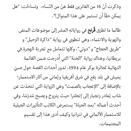
وذكرت أنّ 16 من الفائزين فقط هنّ من النّساء. وتساءلت: “هل
يمكن حقّاً أن تستمر على هذا المنوال؟”.
طالما ما تطرّق
قُرنح
في رواياتهِ العشر إلى موضوعات المنفى
والهوية والانتماء، وهي تنطوي في رواية “ذاكرة الرّحيل” و
“طريق الحجاج” و “دوتي”، وكلها تتعامل مع تجربة الهجرة في
بريطانيا، وهناك رواية “الجنة” التي أُدرجت ضمن القائمة
النهائية لجائزة بوكر عام 1994، تدور أحداث القصة حول صبيّ
يعيش في بلد يقع في شرق أفريقيا ويُعاني من آثار الاستعمار؛
بالإضافة إلى “الإعجاب بالصمت” وهي الرّواية التي تتحدّث عن
شاب يُغادر زنجبار إلى إنجلترا حيث يتزوج ويصبح مُدرّسًا، وفي
أحدث أعماله “بعد الحياة” يستعرض الكاتِب التأثيرات الجيلية
للاستعمار الألماني في تنزانيا وكيف أدى هذا إلى تقسيم
المجتمعات.