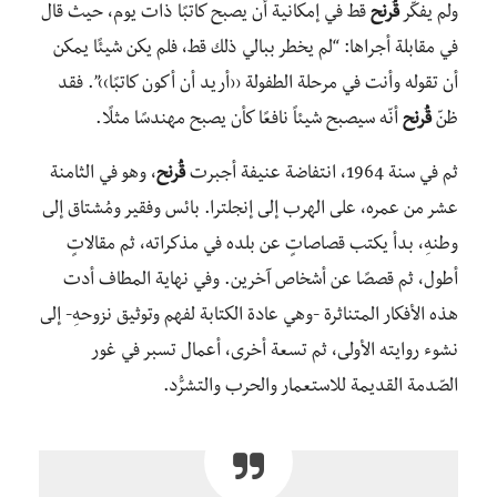
ولم يفكّر
قُرنح
قط في إمكانية أن يصبح كاتبًا ذات يوم، حيث قال
في مقابلة أجراها: “لم يخطر ببالي ذلك قط، فلم يكن شيئًا يمكن
أن تقوله وأنت في مرحلة الطفولة ‹‹أريد أن أكون كاتبًا››”. فقد
ظنّ
قُرنح
أنّه سيصبح شيئاً نافعًا كأن يصبح مهندسًا مثلًا.
ثم في سنة 1964، انتفاضة عنيفة أجبرت
قُرنح
، وهو في ال‍ثامنة
عشر من عمره، على الهرب إلى إنجلترا. بائس وفقير ومُشتاق إلى
وطنهِ، بدأ يكتب قصاصاتٍ عن بلده في مذكراته، ثم مقالاتٍ
أطول، ثم قصصًا عن أشخاص آخرين. وفي نهاية المطاف أدت
هذه الأفكار المتناثرة -وهي عادة الكتابة لفهم وتوثيق نزوحهِ- إلى
نشوء روايته الأولى، ثم تسعة أخرى، أعمال تسبر في غور
الصّدمة القديمة للاستعمار والحرب والتشرُّد.