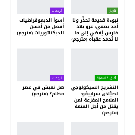
تاريخ
ترجمات
نبوءة قديمة تحذِّر ولا
أسوأ الديموقراطيات
أحد يصغي: غزو بلاد
أفضل من أحسن
فارس يُفضي إلى ما
الديكتاتوريات (مترجم)
لا تُحمَد عقباه (مترجم)
آفاق فلسفيّة‎
ترجمات
التشريح السيكولوجي
هل نعيش في عصر
لصيَّادي سراييڤو:
مظلم؟ (مترجم)
الملامح المفزعة لمن
يقتل من أجل المتعة
(مترجم)