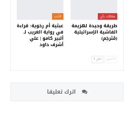
مقالات رأي
الأدب
طريقة وحيدة لهزيمة
عبثية أم رخوية: قراءة
الفاشية الإسرائيلية
في رواية الغريب لـ
(مُتَرجَم)
ألبير كامو | علي
أشرف داود
السابق
التالي
اترك تعليقا