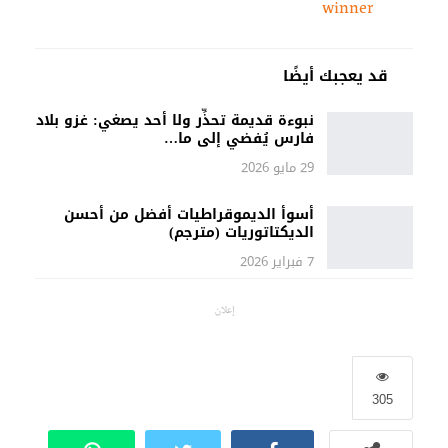
winner
قد يعجبك أيضًا
نبوءة قديمة تحذِّر ولا أحد يصغي: غزو بلاد
فارس يُفضي إلى ما…
29 مايو 2026
أسوأ الديموقراطيات أفضل من أحسن
الديكتاتوريات (مترجم)
7 فبراير 2026
إعلان
305