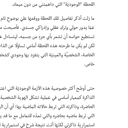
اللحظة “الوجوديّة” التي داهمتني من دون ميعاد.
ما زلت أذكر تفاصيل تلك اللحظة ووقعها عليّ بوضوحٍ تا
عمّا يدور حولي وترك عقلي وإدراكي جسدي. فأصبحت مثل الر
تستطيع حواسه أن تشعر بأي جزءٍ من جسمه، ليتساءل عند
لكن لم يكن ما طرحته هذه اللحظة أمامي تساؤلًا عن الذات
الخاصة، الشخصيِّة والعينيّة التي يتفرّد بها وجودي ك
خاص.
حتى أوضّح أكثر خصوصية هذه الأزمة الوجوديّة التي اعت
الذاكرة كمعيار ‏أساسي في عملية تشكل الهوية الشخصية. ‏حي
الحاضرة، وذاكرته التي تربط حالاته الماضية بها؛ أي أن 
التي تربط ماضيه بحاضره والتي تعدّه للتعامل مع ما قد ي
استمرارية ‏ذاكرتي ‏لكنّها أتت ‏نتيجة شرخ في استمرارية