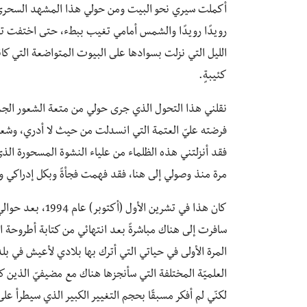
أكملت سيري نحو البيت ومن حولي هذا المشهد السحري 
رويدًا رويدًا والشمس أمامي تغيب ببطء، حتى اختفت تم
الليل التي نزلت بسوادها على البيوت المتواضعة التي كان
كئيبةٍ.
نقلني هذا التحول الذي جرى حولي من متعة الشعور الجم
فرضته عليّ العتمة التي انسدلت من حيث لا أدري، وشعر
فقد أنزلتني هذه الظلماء من علياء النشوة المسحورة الذ
مرة منذ وصولي إلى هنا، فقد فهمت فجأةً وبكل إدراكي وحوا
كان هذا في تشرين
سافرت إلى هناك مباشرةً بعد انتهائي من كتابة أطروحة 
المرة الأولى في حياتي التي أترك بها بلادي لأعيش في ب
العلميّة المختلفة التي سأنجزها هناك مع مضيفيّ الذين ك
لكنّي لم أفكر مسبقًا بحجم التغيير الكبير الذي سيطرأ ع