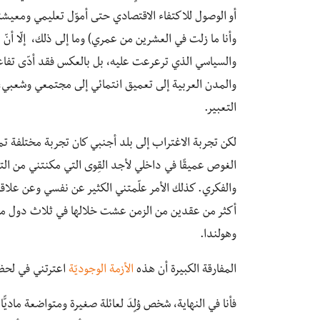
أو الوصول للاكتفاء الاقتصادي حتى أموّل تعليمي ومعي
وأنا ما زلت في العشرين من عمري) وما إلى ذلك، إلّا أنّ الا
والسياسي الذي ترعرعت عليه، بل بالعكس فقد أدّى تفاعلي
والمدن العربية إلى تعميق انتمائي إلى مجتمعي وشعبي، و
التعبير.
لكن تجربة الاغتراب إلى بلد أجنبي كان تجربة مختلفة تما
الغوص عميقًا في داخلي لأجد القِوى التي مكنتني من التعام
والفكري. كذلك الأمر علّمتني الكثير عن نفسي وعن علاق
أكثر من عقدين من الزمن عشت خلالها في ثلاث دول مختلف
وهولندا.
المفارقة الكبيرة أن هذه
الأزمة الوجوديّة
اعترتني في لحظة 
فأنا في النهاية، شخص وُلٍدَ لعائلة صغيرة ومتواضعة ماديًّا