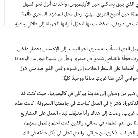
الذي يليق بِساكني جبل الأوليمبوس، وأخذت أنزل نحو السهل
امًا حين أصبح الطريق سهليّ، وحلّ محل المشهد السحري ظُلمة
ت في طريقي، فتخضّبت بها لتحوّل ألوانها الجميلة إلى ظلالٍ رماديةٍ
يل الذي ابتدأت به سيري نحو البيت، إلى الإحساس بحصارٍ داخلي
ت فجأةً بانقباضٍ شديدٍ في صدري وحلّ بي شعورًا قوي من الوحدة؛
ي أضْفاها عليّ المنظر الخلاب إلى قسوة واقعي الذي صدمني لأول
سي أنّني هنا غريبٌ تمامًا ووحيدٌ كليًّا!
 الأول (أكتوبر) عام 1994، بعد حوالي شهر من وصولي إلى مدينة بيركلي في كاليفورنيا، حيث كنت قد
الدكتوراه لأشرع في العمل كباحث في جامعتها المعروفة. كانت هذه
لد غريب. وصلت إلى هناك وأنا متلهّف لبدء العمل على المشاريع
انا من أهم العلماء في مجالي، والّذين كنت أحلم بالعمل معهما،
لى الجوانب الأخرى من حياتي، والذي تجلّى لي بكل حدّته في تلك