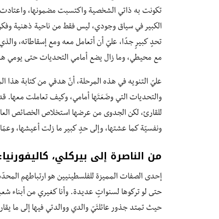
تكونت به ذاتي الشخصية واكتسبت مضمونها، واعتادت ا
الكبير في سياق وجودي، ليس فقط من ناحية ذهنية وفكري
تحدٍ كبيرٍ جدًا، عليّ أن أتعامل معه ومع إسقاطاته، وا
مع محيطي، وما زال يضع أمامي التحديات حتى يومي هذ
عليّ التنويه في هذه المرحلة، أنّ هدفي من كتابة هذا ا
والتحديات التي وضَعَتَها أمامي، وكيف تعاملت معها. قد
للقارئ، لكن الجدوى من عرضها استخلاص الخصائص العامّة
ونفسيّة كما عشتها، وإلى حدٍ كبير ما زلت أعيشها، وعمّا
من الناصرة إلى بيركلي، كاليفورنيا:
إحدى الصفات المميزة للفلسطينيين هو ارتباطهم المحدّد با
حتى لو تركوها لسنواتٍ عديدة. وأنا كغيري من أبناء شعبي أ
حيث تمتد جذور عائلتَيّ والدي ووالدتي فيها إلى ما يقار