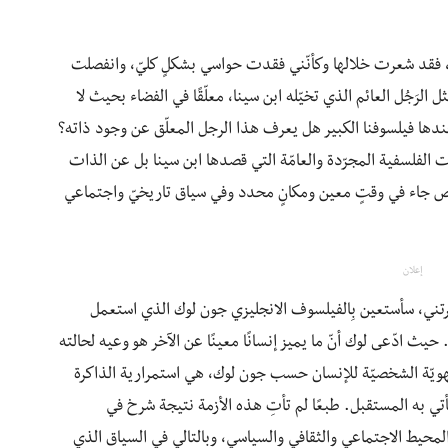
م، فقد شعرت خلالها وكأنّني فقدت حواسي بشكلٍ كليّ، وانفصلت
َجُل العائم الذي تخيّله ابن سينا، معلّقًا في الفضاء بحيث لا
ها فيلسوفنا الكبير هل يعرف هذا الرجل المعلّق عن وجود ذاته؟
 الفلسفية المجرّدة والعامّة التي قصدها ابن سينا بل عن الذات
شخص جاء في وقتٍ معين ومكانٍ محدد وفي سياق تاريخيّ واجتماعي
إعلان
رتني، سأستعين بِالفيلسوف الانجليزي جون لوك الذي ‏استعمل
ث ادّعى لوك أنّ ما يميز إنسانًا معينًا عن الآخر ‏هو ‏وعيه لحالته
الهويّة الشخصيّة للإنسان حسب جون لوك، هي استمرارية الذاكرة
أتي به المستقبل. طبعًا لم تأتِ هذه الأزمة نتيجة شرخ في
 المحيط الاجتماعي والثقافي والسياسي، وبالتالي في السياق الذي