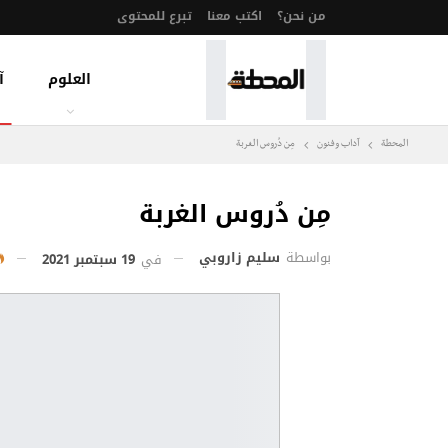
من نحن؟
اكتب معنا
تبرع للمحتوى
العلوم
آ
المحطة
آداب وفنون
مِن دُروس الغربة
مِن دُروس الغربة
بواسطة
سليم زاروبي
في
19 سبتمبر 2021