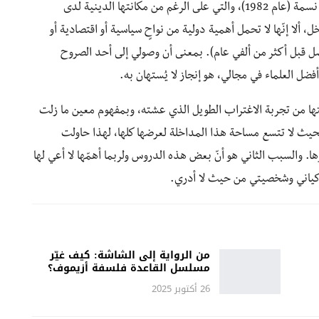
في مدينة لا يتعدّى سكانها في حينه أكثر من ستين ألف نسمة (عام 1982)، والتي على الرغم من مكانتها الدينية لدى
ألا إنّها لا تحمل أهمية دولية من نواحٍ سياسية أو اقتصادية أو
ل قبل أكثر من ألفي عام). بمعنى أن وصولي إلى أحد الصروح
أفضل العلماء في مجالي، هو إنجاز لا يُستهان به.
ها من تجربة الاغتراب الطويل الذي عشته، وبمفهوم معين ما زلت
بحيث لا تتسع مساحة هذا المداخلة لعرضها كلها، لهذا حاولت
ها. والسبب الثاني هو أنّ بعض هذه الدروس ولربما أهمّها لا أعي لها
ي كياني وشخصيتي من حيث لا أدري.
من الرواية إلى الشاشة: كيف غيّر
مسلسل القاعدة فلسفة أزيموف؟
26 أكتوبر 2025