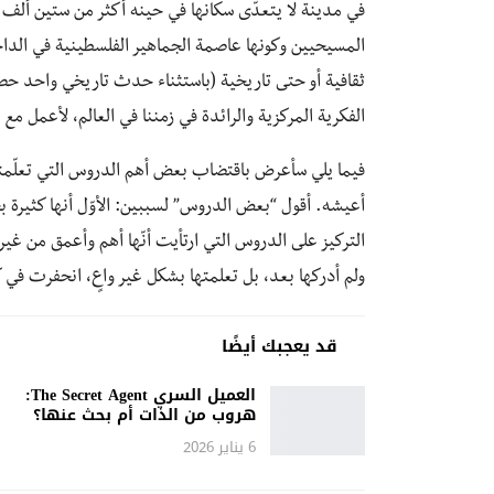
المسيحيين وكونها عاصمة الجماهير الفلسطينية في الداخل، 
ثقافية أو حتى تاريخية (باستثناء حدث تاريخي واحد حص
الفكرية المركزية والرائدة في زمننا في العالم، لأعمل مع 
فيما يلي سأعرض باقتضاب بعض أهم الدروس التي تعلّمت
أعيشه. أقول “بعض الدروس” لسببين: الأوّل أنها كثيرة 
التركيز على الدروس التي ارتأيت أنّها أهم وأعمق من غير
ولم أدركها بعد، بل تعلمتها بشكل غير واعٍ، انحفرت ف
قد يعجبك أيضًا
العميل السري The Secret Agent:
هروب من الذات أم بحث عنها؟
6 يناير 2026