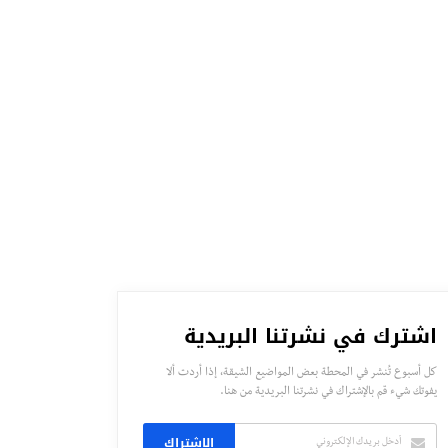
اشترك في نشرتنا البريدية
كل أسبوع تُنشر في المحطة بعض المواضيع الشيقة، إذا أردت ألا
يفوتك شيء قم بالإشتراك في نشرتنا البريدية من هنا.
الاشتراك