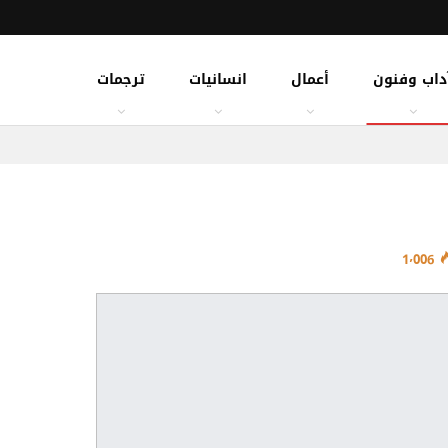
داب وفنون
أعمال
انسانيات
ترجمات
1٬006