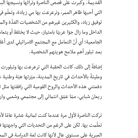
القديمة. وكبرت على قصص الناصرة وتراثها ونسيجها البشر
التي أحبها ظاهر العمر، وترعرعت بها مي زيادة، وتعلّم 
توفيق زياد، والكثيرين غيرهم من الشخصيات الفذّة والمم
الداخل وما زال جوّا عربيّا بامتياز، حيث لا يختلط أو يتع
الجامعية؛ أي أنّ التعامل مع المجتمع الاسرائيلي لدى أغلب
بعد تبلور أهم ملامح هويتهم الشخصية.
إضافةً إلى ذلك، كانت الحقبة التي ترعرعت بها وتبلورت
ومليئةً بالأحداث في تاريخ المدينة، ميّزتها هبّة وطنية 
دفعتني هذه الأحداث والروح القومية التي رافقتها مثل ال
ريعان شبابي، ممّا عمّق انتمائي إلى مجتمعي وشعبي وار
تركت الناصرة لأوّل مرة عندما كنت ثمانية عشرة عامًا 
تعلّمت بها. لكن على الرغم من التحديات التي واجهتها ف
العبرية على مستوى عالٍ لأنها كانت لغة الدراسة في المع