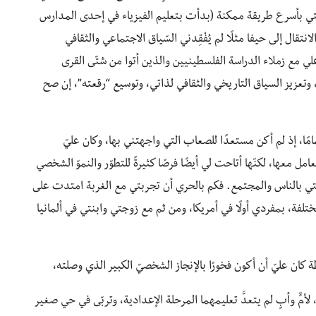
شتي بأسرع طريقة ممكنة (بدأت بتعليم الفيزياء في إحدى المدارس
نتقال إلى حيفا مثلًا لم يُفْقِدني السّياق الاجتماعي والثقافي
 مع زملاء الدراسة الفلسطينيين والذين أتوا من شتّى القرى
تعزيز السياق التاريخي والثقافي لذاتي، وتوسيع “رقعته”، إن صح
مًا، إذ لم أكن مستعدًا للصعاب التي واجهتني بها، وكان عليّ
ل معها، لكنّها أتاحت لي أيضًا فرصًا كثيرةً للتطوّر والنموّ الشخصي
تي بالناس والمجتمع. فكم بالحري أن تجربتي مع الغربة امتدت على
ة، بمفردي أولًا في أمريكا، ومن ثم مع زوجتي وابنتي في ألمانيا
كان عليّ أن أكون فخورًا بالإنجاز الشخصيّ الكبير الذي وصلته،
، لأمٍّ وأبٍ لم يتعدَّ تعليمهما المرحلة الإعدادية، وتربّى في حي صغير