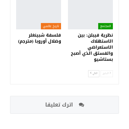
المجتمع
تاريخ عالمي
نظرية فيبلن: بين
فلسفة شبينغلر
الاستهلاك
وضلال أوروبا (مترجم)
الاستعراضي
والفستق الذي أصبح
بستاشيو
السابق
التالي
اترك تعليقا