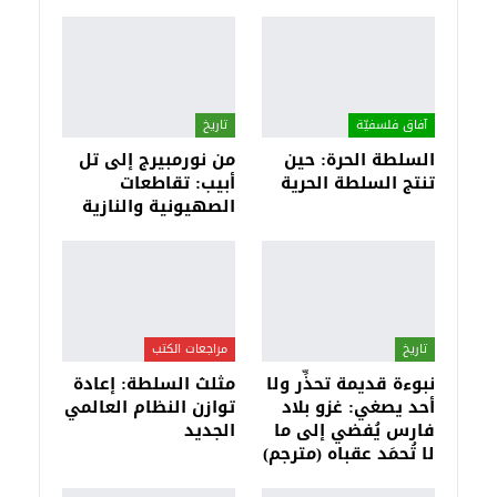
آفاق فلسفيّة‎
تاريخ
السلطة الحرة: حين
من نورمبيرج إلى تل
تنتج السلطة الحرية
أبيب: تقاطعات
الصهيونية والنازية
تاريخ
مراجعات الكتب
نبوءة قديمة تحذِّر ولا
مثلث السلطة: إعادة
أحد يصغي: غزو بلاد
توازن النظام العالمي
فارس يُفضي إلى ما
الجديد
لا تُحمَد عقباه (مترجم)