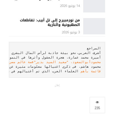
14 يونيو 2026
من نورمبيرج إلى تل أبيب: تقاطعات
الصهيونية والنازية
3 يونيو 2026
أميرة محمد عمارة، هجرة العقول وأثرها في النمو الاقتصادي في مصر، بحوث اق

محمودأبوالسعود، "سعيد السيد بدير"قصة عالم مصرى إغتاله الموسا

محمود هاشم، فى ذكرى اغتيالها معلومات مثيرة عن اغتيال عالمة

قائمة بأهم
 العلماء العرب الذي تم أغتيالهم في ظروف 
إعلان
235