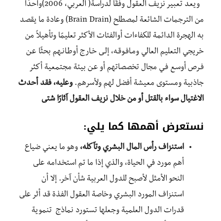
ويعد تعبير نزيف العقول وفقًا لدراسة( العربي، 2006)واحدًا
من الترجمات الشائعة لمصطلح (Brain Drain) وعادة ما يقصد
به الهجرة الدائمة للكفاءات أوالفئات الأكثر تعليمًا وتأهيلاً من
خريجي التعليم العالي ومـافـوقـه، إلـى خـارج أوطـانـهم بحثًا عـن
فـرص أوسـع فـي مجال تخصصاتهم أو عـن بيئة مجتمعية أكثر
جاذبية ومستوى معيشة أفضل لهم ولأسرهم.
وعليه، فقد أحدث
الاغتيال سواء بالقتل أو من خلال نزيف العقول آثارًا شتى
نستعرض أهمها كما يلي:
استنزاف رأس المال البشري وتآكله،
وهو ما يعني ضياع
أهم مورد في الحياة، والذي إذا ما تم استخدامه على
النحو الأمثل لأصبح للدول العربية شأن آخر. إلا أن
استنزاف المورد البشري وخاصة العقول الفذة قد أثر على
قدرات الدول العلمية وجعلها تستورد نماذج تنموية