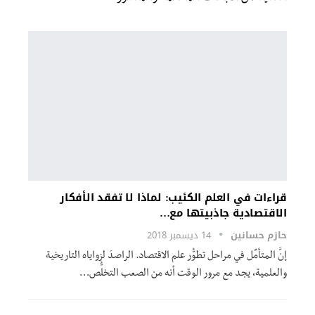
قراءات في العلم الكئيب: لماذا لا تفقد الأفكار
الاقتصادية جاذبيتها مع…
حازم حسانين
14 ديسمبر 2018
إنَّ المتأمِّل في مراحل تطوُّر علم الاقتصاد. الراصدَ لزواياه التاريخية
والعلمية، يجد مع مرور الوقت أنه من الصعب التخلُّص…