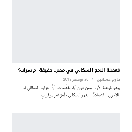
مُعضِلة النمو السكاني في مصر.. حقيقة أم سراب؟
حازم حسانين
30 نوفمبر 2018
يبدو للوهلة الأولى ومن دون أيَّة مقدِّمات؛ أنَّ التزايد السكاني أو
بالأحرى -اقتصاديًّا- النمو السكاني ، أمرٌ غيرُ مرغوبٍ…