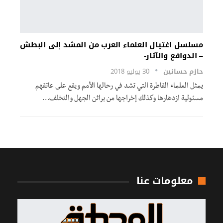
مسلسل اغتيال العلماء العرب من المشد إلى البطش
– الدوافع والآثار-
حازم حسانين
30 يوليو 2018
يمثل العلماء القاطرة التي تشد في رحالها الأمم ويقع على عاتقهم
مسئولية ازدهارها وكذلك إخراجها من براثن الجهل والتخلف…
معلومات عنا