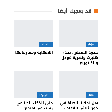
قد يعجبك أيضا
الفيزياء
الرياضيات
حدود المنطق: تحدي
اللانهاية ومفارقاتها
هلبرت ونظرية غودل
وآلة تورنغ
الفيزياء
التكنولوجيا
هل يُمكننا الحياة في
حتى الذكاء الصناعي
كون ثنائي الأبعاد ؟
رسب في امتحان