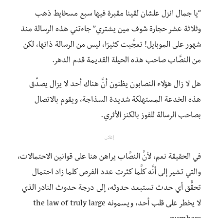
“يا جمال انزل علشان لقينا مقبرة فيها سبع مسخايط ذهب
وثلاثة عشر حجارة شوف مين يشتري” جاءتني هذه الرسالة منذ
شهور على الموبايل! تعجَّبت كثيرًا، ليس من الرسالة ذاتها، لكن
من النصَّاب صاحب هذه الحيلة القديمة قدم الدهر.
هل لا زال هؤلاء النصابون يظنون أنَّ هناك أحد لا يزال يصدِّق
هذه الخدعة المستهلكة شديدة السذاجة، ويقوم بالاتصال
بصاحب الرسالة للفوز بالكنز الأثري.
إعلان
في الحقيقة نعم، لأنَّ النصَّاب يراهن هنا على قوانين الاحتمالات،
والتي تشير إلى أنَّه كلَّما كثرت عدد الفرص كلما زاد احتمال
تحقُّق أي حدث تستبعد حدوثه، إلى درجة حدوث النادر الذي
لا يخطر على قلب أحد، ويسمونه the law of truly large