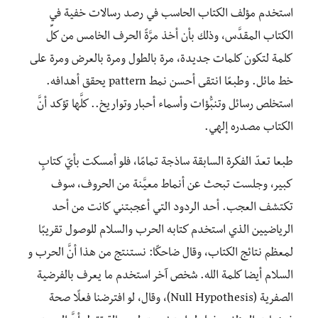
استخدم مؤلف الكتاب الحاسب في رصد رسالات خفية في
الكتاب المقدَّس، وذلك بأن أخذ مرَّةً الحرف الخامس من كلِّ
كلمة لتكون كلمات جديدة، مرة بالطول ومرة بالعرض ومرة على
خط مائل. وطبعًا انتقى أحسن نمط pattern يحقق أهدافه.
استخلص رسائل وتنبُّؤات وأسماء أحبار وتواريخ.. كلَّها تؤكد أنَّ
الكتاب مصدره إلهي.
طبعا تعدّ الفكرة السابقة ساذجة تمامًا، فلو أمسكت بأيّ كتابٍ
كبير، وجلست تبحث عن أنماط معيَّنة من الحروف، سوف
تكتشف العجب. أحد الردود التي أعجبتني كانت من أحد
الرياضيين الذي استخدم كتابه الحرب والسلام للوصول تقريبًا
لمعظم نتائج الكتاب، وقال ضاحكًا: نستنتج من هذا أنَّ الحرب و
السلام أيضا كلمة الله. شخص آخر استخدم ما يعرف بالفرضية
الصفرية (Null Hypothesis)، وقال، لو افترضنا فعلًا صحة