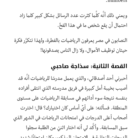
numbers.
ويعني ذلك أنَّه كلَّما كثرت عدد الرسائل بشكل كبير كلما زاد
احتمال أن يقع شخص ما في هذا الفخّ.
النصابون في مصر يعرفون الرياضيات بالفطرة، ولهذا تتكرَّر فكرة
حيتان توظيف الأموال، ولا زال الناس يصدقونها!
القصة الثانية: سذاجة صاحبي
أحبرني أحد أصدقائي، والذي يعمل مدرسًا للرياضيات أنَّه قد
أصيب بخيبة أمل كبيرة في فريق مدرسته الذي انتقى أفراده
بنفسه نتيجة سوء أدائهم في مسابقة الرياضيات على مستوى
المنطقة. فسألته: على أيِّ أساس كان اختيارك؟ قال: اخترت
أصحاب أعلى الدرجات في امتحانات الرياضات في الشهر الذي
سبق المسابقة. وأكَّد لي أنه اختار اثنيْ من الطلبة سجلوا