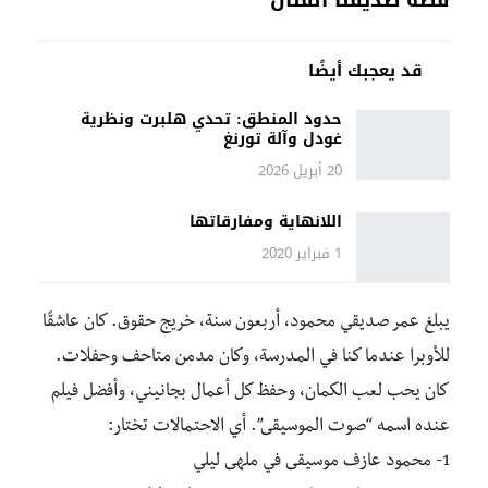
قصة صديقنا الفنان
قد يعجبك أيضًا
حدود المنطق: تحدي هلبرت ونظرية
غودل وآلة تورنغ
20 أبريل 2026
اللانهاية ومفارقاتها
1 فبراير 2020
يبلغ عمر صديقي محمود، أربعون سنة، خريج حقوق. كان عاشقًا
للأوبرا عندما كنا في المدرسة، وكان مدمن متاحف وحفلات.
كان يحب لعب الكمان، وحفظ كل أعمال بجانيني، وأفضل فيلم
عنده اسمه “صوت الموسيقى”. أي الاحتمالات تختار:
1- محمود عازف موسيقى في ملهى ليلي