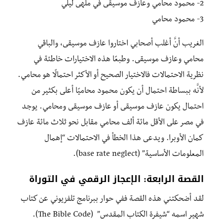
2- محمود محامي وعازف موسيقى في ملهى ليلي
3- محمود محامي
الغريب أنَّ أغلب أصحابي اختاروا عازف موسيقى، والباقي
محامي وعازف موسيقى. وطبعًا هذه الاختيارات خاطئة في
نظرية الاحتمالات فالاختيار الصحيح أو الأكثر احتمالًا هو محامي.
لأنَّه ببساطة احتمال أن يكون محمود محاميًا أعلى بكثير من
احتمال يكون عازف موسيقى أو عازف موسيقى ومحامي. يوجد
في مصر على الأقل مائة ألف محامي مقابل نحو ثلاث مائة عازف
كمان الأوبرا. ويدعى هذا الخطأ في الاحتمالات “إهمال
المعلومات الأساسية” (base rate neglect).
القصة الرابعة: الإعجاز الرقمي في التوراة
لقد أضحكتني هذه القصة ففي حوار ببرنامج تلفزيوني عن كتاب
شهير اسمه “شيفرة الكتاب المقدس” (The Bible Code).