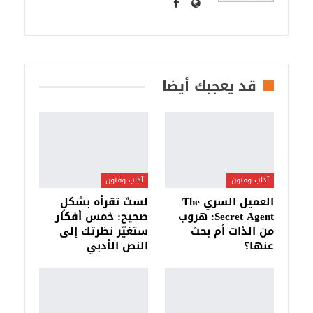
قد يعجبك أيضا
آداب وفنون
آداب وفنون
العميل السري The
لستَ تقرأه بشكلٍ
Secret Agent: هروب
صحيح: خمس أفكار
من الذات أم بحث
ستغيّر نظرتك إلى
عنها؟
النص الأدبي