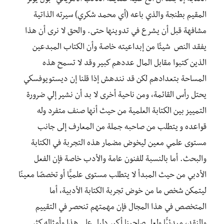
المقيم بطنجة والذي باعه (أي محمد شكري) سيرته الذاتية
مشافهة قبل أن يشرع في تدوينها حتى. والحق لا نرى أن هذا
يفقد النص شيئًا من إبداعيته خاصة وأن الكتاب المبدعين
الذين كتبوا مقابل المال عددهم كبير وقد لا تسمح هذه
المساحة بتعدادهم لكن قد نندهش إذا قلنا إن ديستويوفسكي
يحتل رأس القائمة، ومن ناحية أخرى لا بد أن نشير إلي ضرورة
التمييز بين الكتابة العلمية من حيث أنها صنف متفرد وله
قواعده و يتطلب من صاحبه جملة من المعارف إلى جانب
مستوى علمي معين ليخوض مضمار هذه التجربة في الكتابة
والبحث. أما بالنسبة للفنون عامة والأدب خاصة فإن الفعل
الأدبي من حيث المبدأ لا يتطلب مستوى علميًّا أو تخصصًا معينًا
ليتمكن شخص ما من خوض تجربة الكتابة الأدبية، أما
المتخصص في هذا المجال فإن مهمتهم تنحصر في التقييم
والنقد، مبدئيًّا ولعل صاحبنا أكبر دليل على هذا وأمثاله كثر