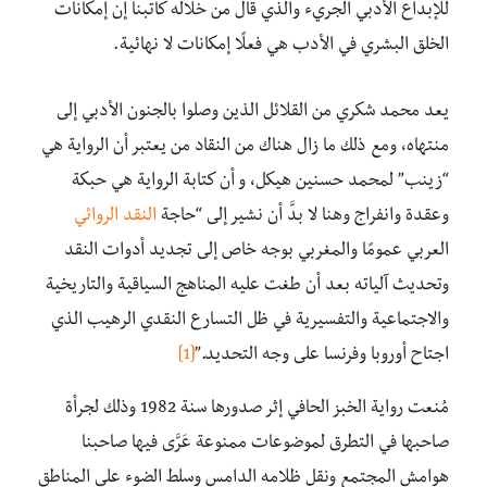
للإبداع الأدبي الجريء والذي قال من خلاله كاتبنا إن إمكانات
الخلق البشري في الأدب هي فعلًا إمكانات لا نهائية.
يعد محمد شكري من القلائل الذين وصلوا بالجنون الأدبي إلى
منتهاه، ومع ذلك ما زال هناك من النقاد من يعتبر أن الرواية هي
“زينب” لمحمد حسنين هيكل، و أن كتابة الرواية هي حبكة
وعقدة وانفراج وهنا لا بدَّ أن نشير إلى “حاجة
النقد الروائي
العربي عمومًا والمغربي بوجه خاص إلى تجديد أدوات النقد
وتحديث آلياته بعد أن طغت عليه المناهج السياقية والتاريخية
والاجتماعية والتفسيرية في ظل التسارع النقدي الرهيب الذي
اجتاح أوروبا وفرنسا على وجه التحديد.”
[1]
مُنعت رواية الخبز الحافي إثر صدورها سنة 1982 وذلك لجرأة
صاحبها في التطرق لموضوعات ممنوعة عَرَّى فيها صاحبنا
هوامش المجتمع ونقل ظلامه الدامس وسلط الضوء على المناطق