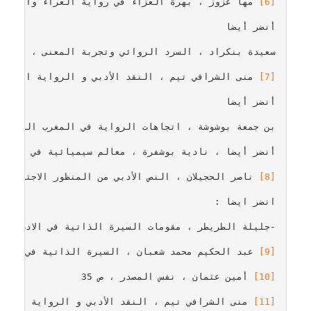
[6]
[7]
[8]
[9]
[10]
[11]