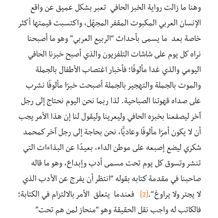
وهنا ما زالت رواية الخبز الحافي تعبر بشكل عميق عن واقع
الإنسان العربي المكبوت المقفر المجهّل، واكتسبت قيمتها أكثر
خاصة بعد ما يسمى بأحداث “الربيع العربي” وهو ما أصبحنا
نراه كل يوم على شاشات التلفزيون والذي أصبح خبزنا الحافي
اليومي والذي غدا مألوفًا؛ فأخبار اغتصاب الأطفال بالجملة
والموت بالجملة والتهجير بالجملة أصبحت خبرًا مألوفًا نشرب
على صداه قهوتنا الصباحية. لذا ربما نحن اليوم نحتاج إلى رجل
آخر ليصفعنا بخبزه الحافي وليعرينا وليقول لنا إن هذا الأمر يجب
أن لا يكون أمرًا مألوفًا وعاديًّا، نحن بحاجة إلى رجل آخر كمحمد
شكري ليضع إصبعه على موطن الداء، بعيدًا عن البذاءات التي
تنشر وتسوق كل يوم تحت مسمى أدب وإبداع، وهو ما قاله
صاحبنا في مقدمة كتابه بقوله “انتظر أن يفرج عن الأدب الذي
لا يجتر ولا يراوغ “.
[2]
فعندما يتعلق الأمر بالالتزام في الكتابة؛
فالكاتب له واجب نقل الحقيقة وهو “منحاز لمن هم تحت”