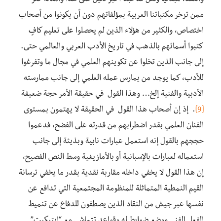
ممن تزخر مكتباتنا العربية بمؤلفاتهم دون أن يكونوا من أصحاب
اختصاص، والكثير من هؤلاء الذين لم يحصلوا على تعليم كافٍ
كتبوا أسمائهم بالذهب في تاريخ الأدب العربي والعالمي حتى.
إلى جانب الذين تخلوا عن تكوينهم العلمي في مجال ما وتفرغوا
للأدب، كما يوجد من يمارس عمله العلمي إلى جانب ممارسته
الأدبية والفنية إلخ… وهذا القول في حقيقة الأمر حجة ضعيفة
[9]
. إذ إن أصحاب هذا القول في الحقيقة لا يهتمون بمستوى
الفنان العلمي بقدر اضطرابهم من قدرته على الفضح، فدعموا
حججهم بالقول إنه استعمل عبارات نابية وبذيئة إلى جانب
استعماله لعبارات بالإسبانية أو بالأمازيغية وسط النص الفصيح،
إن هذا القول لا يخفي داخله مقاربة نقدية بقدر ما يخفي ترسانة
القيم النمطية المتماثلة للمنظومة المجتمعية التي تدافع عن
نفسها عبر جيش من النقاد الذين يصطفون للدفاع عن تنميط
الفعل الفني ووضع ضوابط له وقواعد تتماشى مع “ايتيكيت”