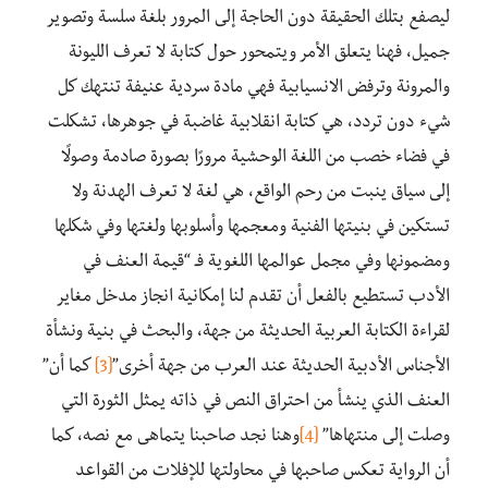
ليصفع بتلك الحقيقة دون الحاجة إلى المرور بلغة سلسة وتصوير
جميل، فهنا يتعلق الأمر ويتمحور حول كتابة لا تعرف الليونة
والمرونة وترفض الانسيابية فهي مادة سردية عنيفة تنتهك كل
شيء دون تردد، هي كتابة انقلابية غاضبة في جوهرها، تشكلت
في فضاء خصب من اللغة الوحشية مرورًا بصورة صادمة وصولًا
إلى سياق ينبت من رحم الواقع، هي لغة لا تعرف الهدنة ولا
تستكين في بنيتها الفنية ومعجمها وأسلوبها ولغتها وفي شكلها
ومضمونها وفي مجمل عوالمها اللغوية فـ “قيمة العنف في
الأدب تستطيع بالفعل أن تقدم لنا إمكانية انجاز مدخل مغاير
لقراءة الكتابة العربية الحديثة من جهة، والبحث في بنية ونشأة
الأجناس الأدبية الحديثة عند العرب من جهة أخرى”
[3]
كما أن”
العنف الذي ينشأ من احتراق النص في ذاته يمثل الثورة التي
وصلت إلى منتهاها”
[4]
وهنا نجد صاحبنا يتماهى مع نصه، كما
أن الرواية تعكس صاحبها في محاولتها للإفلات من القواعد