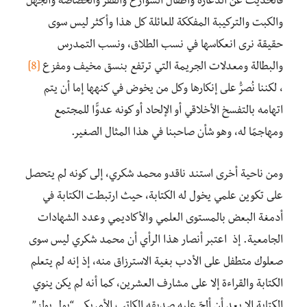
فالحديث عن الدعارة وأطفال الشوارع والفقر والخصاصة والجهل
والكبت والتركيبة المفككة للعائلة كل هذا وأكثر ليس سوى
حقيقة نرى انعكاسها في نسب الطلاق، ونسب التمدرس
والبطالة ومعدلات الجريمة التي ترتفع بنسق مخيف ومفزع
[8]
، لكننا نُصرُّ على إنكارها وكل من يخوض في كنهها إما أن يتم
اتهامه بالتفسخ الأخلاقي أو الإلحاد أو كونه عدوًّا للمجتمع
ومهاجمًا له، وهو شأن صاحبنا في هذا المثال الصغير.
ومن ناحية أخرى استند ناقدو محمد شكري، إلى كونه لم يتحصل
على تكوين علمي يخول له الكتابة، حيث ارتبطت الكتابة في
أدمغة البعض بالمستوى العلمي والأكاديمي وعدد الشهادات
الجامعية. إذ اعتبر أنصار هذا الرأي أن محمد شكري ليس سوى
صعلوك متطفل على الأدب بغية الاسترزاق منه، إذ إنه لم يتعلم
الكتابة والقراءة إلا على مشارف العشرين، كما أنه لم يكن ينوي
الكتابة إلا بعد أن ألحّ عليه صديقه الكاتب الأمريكي “بول يولز”