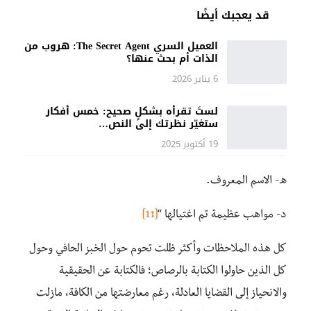
قد يعجبك أيضًا
العميل السري The Secret Agent: هروب من
الذات أم بحث عنها؟
6 يناير 2026
لستَ تقرأه بشكلٍ صحيح: خمس أفكار
ستغيّر نظرتك إلى النص…
19 أكتوبر 2025
ه- الاسم المعروف.
د- مواهب عظيمة تم اغتيالها “
[11]
كل هذه الملاحظات وأكثر ظلت تحوم حول الخبز الحافي وحول
كل الذين حاولوا الكتابة بالرصاص؛ فالكتابة عن الحقيقية
والانحياز إلى القضايا العادلة، رغم معارضتها من الكافة، مازلت