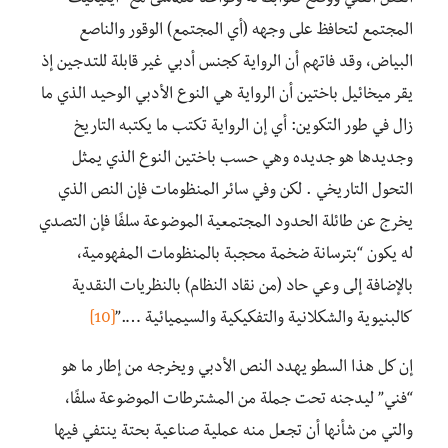
المجتمع لتحافظ على وجهه (أي المجتمع) الوقور والناصع
البياض، وقد فاتهم أن الرواية كجنس أدبي غير قابلة للتدجين إذ
يقر ميخائيل باختين أن الرواية هي النوع الأدبي الوحيد الذي ما
زال في طور التكوين: أي إن الرواية تكتب ما يكتبه التاريخ
وجديدها هو جديده وهي حسب باختين النوع الذي يمثل
التحول التاريخي . لكن وفي سائر المنظومات فإن النص الذي
يخرج عن طائلة الحدود المجتمعية الموضوعة سلفًا فإن التصدي
له يكون “بترسانة ضخمة محجبة بالمنظومات المفهومية،
بالإضافة إلى وعي حاد (من نقاد النظام) بالنظريات النقدية
كالبنيوية والشكلانية والتفكيكية والسيميائية ….”
[10]
إن كل هذا السطو يهدد النص الأدبي ويخرجه من إطار ما هو
“فني” ليدجنه تحت جملة من المشترطات الموضوعة سلفًا،
والتي من شأنها أن تجعل منه عملية صناعية بحتة ينتفي فيها