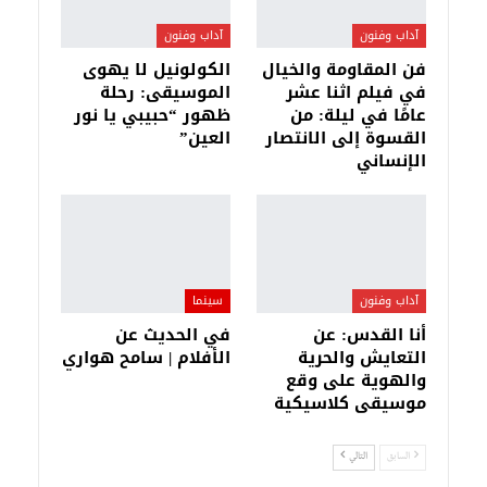
آداب وفنون
آداب وفنون
فن المقاومة والخيال
الكولونيل لا يهوى
في فيلم اثنا عشر
الموسيقى: رحلة
عامًا في ليلة: من
ظهور “حبيبي يا نور
القسوة إلى الانتصار
العين”
الإنساني
آداب وفنون
سينما
أنا القدس: عن
في الحديث عن
التعايش والحرية
الأفلام | سامح هواري
والهوية على وقع
موسيقى كلاسيكية
السابق
التالي