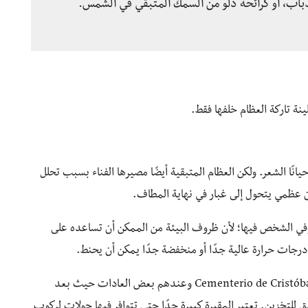
لذباب، أو كرائحة دلو من السمك المتبقي في الشمس.
ينة تاركة العظام خلفها فقط.
انًا الشعر. ولكن العظام المتبقية أيضًا مصيرها الفناء بسبب تحلل
ن عظمي يتحول إلى غبار في نهاية المطاف.
توفي الشخص فيها؛ لأن ظروف البيئة من الممكن أن تساعده على
درجات حرارة عالية جدًا أو منخفضة جدًا يمكن أن يحنط.
من المقابر الشهيرة في مدينة هافانا هي مقبرة Cementerio de Cristóbal Colón وعندهم بعض العادات حيث بعد
لتخزين. تعتبر المقبرة كبيرة جدًا حتى تتوافر فيها جولات لركوب