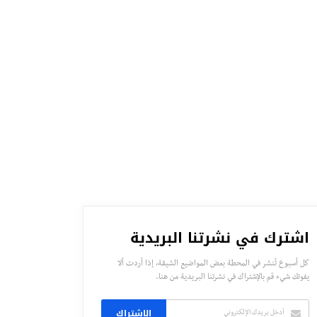
اشترك في نشرتنا البريدية
كل أسبوع تُنشر في المحطة بعض المواضيع الشيقة، إذا أردت ألا
يفوتك شيء قم بالإشتراك في نشرتنا البريدية من هنا.
الاشتراك