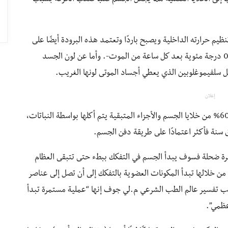
 إلى الخلايا العضلية مما يجعل الجسم صلبًا صعب الحركة بسبب
 توقف عن تنظيم حرارته الداخلية ويصبح باردًا وتعتمد هذه البرودة أيضًا على
درجة الحرارة المحيطة بالجسد -تفقد أجسامنا حوالي 0.8 درجة مئوية بعد كل ساعة من الموت-. وأما عن لون الجسد
 سلفيموغلوبين الذي يعطي أجساد الموتى لونها الغريب.
إعلان
بعد مرور أسابيع قليلة تبدأ الديدان في استهلاك حوالي 60% من خلايا الجسم والأجزاء المتبقية يتم أكلها بواسطة النباتات،
 سنة فأكثر اعتمادًا على طريقة دفن الجسم.
برة ضحلة فسوف يبدأ الجسم في التفكك ببطء حتى تتبقى العظام
من خلالها تبدأ المكونات العضوية بالتفكك إلى أن تصل إلى عناصر
تفسير عالم الطب الشرعي م.لي جوف إنها “عملية مستمرة تبدأ
عظمي”.