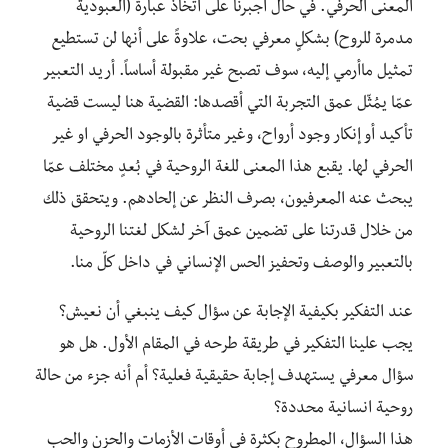
المعنى الحرفي. في حال أُجبرنا على اتخاذ عبارة (العبودية
مدمرة للروح) بشكلٍ معرفي بحت، علاوةً على أنها لن تستطيع
تمثيل ماأرمي إليه، سوف تصبح غير مقبولة أساساً. أريد التعبير
عمّا يمُثّل عمق التجربة التي أقصدها: القضية هنا ليست قضية
تأكيد أو إنكار وجود أرواح، وغير متأثرة بالوجود الحرفي او غير
الحرفي لها. يقبع هذا المعنى للغة الروحية في بُعدٍ مختلف عمّا
يبحث عنه المعرفيون، بصرف النظر عن إلحادهم. ويتحقق ذلك
من خلال قدرتنا على تضمين عمق آخر لشكل لغتنا الروحية
بالتعبير والوصف وتحفيز الحس الإنساني في داخل كلّ منا.
عند التفكير بكيفية الإجابة عن سؤال كيف ينبغي أن نعيش؟
يجب علينا التفكير في طريقة طرحه في المقام الأول. هل هو
سؤال معرفي يستهدف إجابة حقيقية فعلية؟ أم أنه جزء من حالة
روحية انسانية محددة؟
هذا السؤال، المطروح بكثرة في أوقات الأزمات والحزن والحب