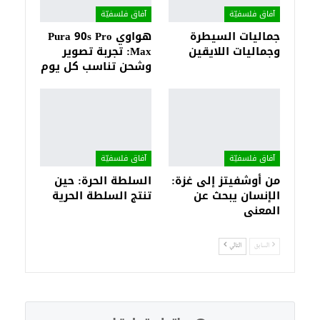
آفاق فلسفيّة‎
آفاق فلسفيّة‎
جماليات السيطرة
هواوي Pura 90s Pro
وجماليات اللايقين
Max: تجربة تصوير
وشحن تناسب كل يوم
آفاق فلسفيّة‎
آفاق فلسفيّة‎
من أوشفيتز إلى غزة:
السلطة الحرة: حين
الإنسان يبحث عن
تنتج السلطة الحرية
المعنى
السابق
التالي