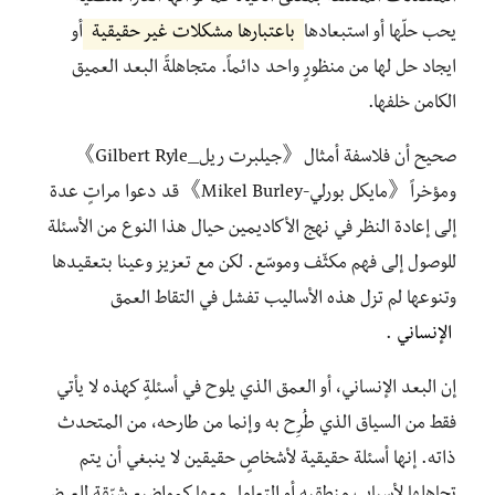
يحب حلّها أو استبعادها
باعتبارها مشكلات غير حقيقية
أو
ايجاد حل لها من منظورٍ واحد دائماً. متجاهلةً البعد العميق
الكامن خلفها.
صحيح أن فلاسفة أمثال《جيلبرت ريل_Gilbert Ryle》
ومؤخراً《مايكل بورلي-Mikel Burley》قد دعوا مراتٍ عدة
إلی إعادة النظر في نهج الأكاديمين حيال هذا النوع من الأسئلة
للوصول إلی فهم مكثّف وموسّع. لكن مع تعزيز وعينا بتعقيدها
وتنوعها لم تزل هذه الأساليب تفشل في التقاط العمق
الإنساني
.
إن البعد الإنساني، أو العمق الذي يلوح في أسئلةٍ كهذه لا يأتي
فقط من السياق الذي طُرِح به وإنما من طارحه، من المتحدث
ذاته. إنها أسئلة حقيقية لأشخاصٍ حقيقين لا ينبغي أن يتم