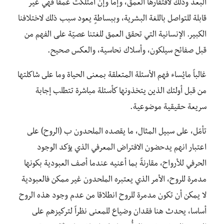
البعد وذلك لافتقارها العمق، وإما وإن امتلكت عمقاً فهي غير
قابلة للتواصل باللغة البشرية، وببساطةٍ يعود سبب ذلك لاختلافنا
الكبير. الإنسانية التي تحقق العمق للغتنا عصيّة علی الفهم من
قبل صفائح سيلكون، وأسلاك نحاسية، والعكس صحيح.
غالباً مايُساء فهم الأسئلة المتعلقة بمعنى الحياة وما على شاكلتها
من قبل أولئك الذين يتخذونها كأسئلة مباشرة تتطلب إجابة
سريعة حقيقية موضوعية.
تأمّل، على سبيل المثال، ما يقصده الملحدون ب (الروح) على
اعتبار انهم يدحضون الافتراض المعرفي الذي يؤكد الوجود
الحرفي للأرواح، مقارنةً بما أعنيه عندما أصف العبودية بكونها
مدمرة للروح، الأمر الذي يعتبره الملحدون غير ممكن فالعبودية
لا يمكن أن تكون مدمرة للروح انطلاقا من عدم وجود هذه الروح
أساسا، يحدث هنا فقدان وضياع للمعنى نظراً لتركيزهم على