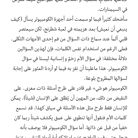
تجاهلها لأسبابٍ منطقيه أو التعامل معها كمواضيع شيّقة للعرض
في السيمنارات.
سأضحك كثيراً فيما لو سمعت أحد أجهزة الكومبيوتر يسأل (كيف
ينبغي أن نعيش) بعد هزيمته في لعبة شطرنج، لكن سيعتصر
قلبي ألماً عند سماع ذات السؤال من فم إحدی الأمهات الثكلی.
فعلی الرغم من استخدام نفس الكلمات، فإن لهذين السؤالين
دلالةً مختلفة: في سؤال الأم زخمٌ و إنسانية ليستا في سؤال
الكومبيوتر. هذا ماعلينا أن نقرّ به فيما لو أردنا العثور علی إجابة
لسؤالها المطروح بلوعة.
الكومبيوتر هو شيء غير قادر علی طرح أسئلة ذات مغزی. علی
النقيض من ذلك، من المهين أن يُطلق علی الإنسان (شيئاً). يمكن
للإنسان فقط طرح مثل هذه الأسئلة في سياق كهذا. قد نسمع
كلمات الأم فنقول أنها تنطوي على عمق يكشف شيئاً ربما كان
خفياً من قبل عن ذاتها. أما سؤال الكومبيوتر فلا يوصف بأنه