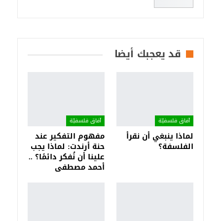
قد يعجبك أيضا
آفاق فلسفيّة‎
آفاق فلسفيّة‎
لماذا ينبغي أن نقرأ
مفهوم التفكير عند
الفلسفة؟
حنة أرندت: لماذا يجب
علينا أن نُفكر دائمًا؟ ..
أحمد مصطفى