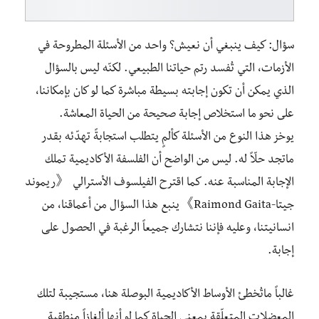
سؤال: كيف ينبغي أن نعيش؟ واحد من الأسئلة المطروحة في
الأزمات، التي تُفسد رتم حياتنا الطبيعي. لكنّه ليس بالسؤال
الذي يمكن أن تكون إجابته بسيطة مباشرة كما لو كان بإمكاننا،
على نحو ما استخلاص إجابة صحيحة من الحياة المعاشة.
يوخز هذا النوع من الأسئلة كألمٍ يتطلب استجابةً تهدّئه بقدر
ماتجد حلّاً له. ليس من الواضح أن الفلسفة الأكاديمية تملك
الإجابة المناسبة عنه. كما اقترح الفيلسوف الأسترالي 《ريموند
جيتا-Raimond Gaita》ينبع هذا السؤال من أعماقنا، من
انسانيتنا، وعليه فإننا نتشارك جميعاً الرغبة في الحصول علی
إجابة.
غالباً ماتُخطئ الأوساط الأكاديمية البوصلة هنا، مستجيبة لتلك
المعضلات المتعلّقة بمعنى الحياة كما لو أنها ألغازاً منطقية