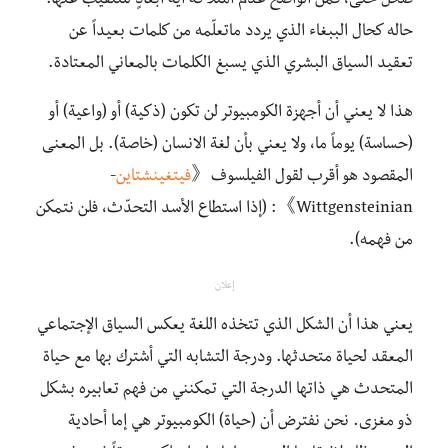
ضحل حتی، فمن الواضح عدم امتلاكه أية أبعادٍ للتنقيب عنها.
حاله كحال الببغاء الذي يردد ماتعلّمه من كلمات بعيداً عن
تعقيد السياق البشري الذي يسبغ الكلمات بالمعاني المعتادة.
هذا لا يعني أن أجهزة الكومبيوتر لن تكون (ذكية) أو (واعية) أو
(حساسة) يوماً ما، ولا يعني بأن لغة الانسان (خاصة). بل المعنی
المقصود هو أقرب لقول الفيلسوف《
فيتغينشتاين
-
Wittgensteinian》: (إذا استطاع الأسد التحدّث، فلن نتمكن
من فهمه).
إعلان
يعني هذا أن الشكل الذي تتخذه اللغة يعكس السياق الإجتماعي
المعقد لحياة متحدثها. ودرجة التشابه التي أشترك بها مع حياة
المتحدث هي ذاتها الدرجة التي تمكنني من فهم تعابيره بشكل
ذو مغزی. نحن نفترض أن (حياة) الكومبيوتر هي إما أحادية