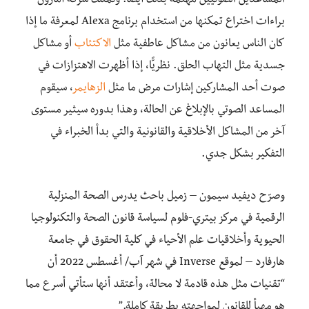
المساعدين الصوتيين مهتمة بذلك أيضًا. وتمتلك شركة أمازون
براءات اختراع تمكنها من استخدام برنامج Alexa لمعرفة ما إذا
كان الناس يعانون من مشاكل عاطفية مثل
الاكتئاب
أو مشاكل
جسدية مثل التهاب الحلق. نظريًّا، إذا أظهرت الاهتزازات في
صوت أحد المشاركين إشارات مرض ما مثل
الزهايمر
، سيقوم
المساعد الصوتي بالإبلاغ عن الحالة، وهذا بدوره سيثير مستوى
آخر من المشاكل الأخلاقية والقانونية والتي بدأ الخبراء في
التفكير بشكل جدي.
وصرّح ديفيد سيمون – زميل باحث يدرس الصحة المنزلية
الرقمية في مركز بيتري-فلوم لسياسة قانون الصحة والتكنولوجيا
الحيوية وأخلاقيات علم الأحياء في كلية الحقوق في جامعة
هارفارد – لموقع Inverse في شهر آب/ أغسطس 2022 أن
“تقنيات مثل هذه قادمة لا محالة، وأعتقد أنها ستأتي أسرع مما
هو مهيأ للقانون لمواجهته بطريقة كاملة.”