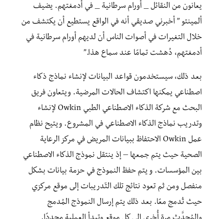
يعانون من النقائل _ أورام سرطانية _ في أدمغتهم. يضيف
ألمينتو ” أخبرني صديقي أنه في الواقع يستطيع أن يكتشف من
خلال التغيرات في أصوات الناس أن لديهم أورام سرطانية في
أدمغتهم، دُهشت تمامًا عند سماع هذا.”
بعد ذلك، سيستخدمون قواعد البيانات لإنشاء نماذج ذكاء
اصطناعي يمكنها اكتشاف الحالات المرضية. ويتعاون فريق
البحث مع شركة الذكاء الاصطناعي الطبي Owkin لإنشاء
وتدريب نماذج الذكاء الاصطناعي في المشروع. ويتيح نظام
عمل Owkin الاحتفاظ ببيانات المريض في مركز الرعاية
الصحية حيث يتم جمعها – إذ ينتقل نموذج الذكاء الاصطناعي
بين المؤسسات. و يتم حفظ النموذج في حزمة بيانات بشكل
منفصل ومن ثم تعود نتائج تلك التّدريبات إلى موقع مركزي
حيث تُدمج معًا. بعد ذلك يتم إرسال النموذج المُدمج
والمُحدَّث مرة أُخرى إلى كل موقع وتبدأ العملية مجددًا.