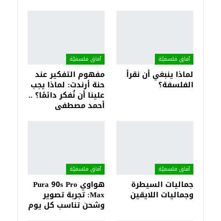
آفاق فلسفيّة‎
آفاق فلسفيّة‎
لماذا ينبغي أن نقرأ
مفهوم التفكير عند
الفلسفة؟
حنة أرندت: لماذا يجب
علينا أن نُفكر دائمًا؟ ..
أحمد مصطفى
آفاق فلسفيّة‎
آفاق فلسفيّة‎
جماليات السيطرة
هواوي Pura 90s Pro
وجماليات اللايقين
Max: تجربة تصوير
وشحن تناسب كل يوم