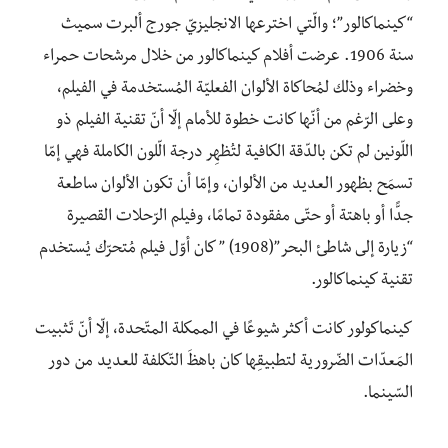
“كينماكالور”؛ والّتي اخترعها الانجليزيّ جورج ألبرت سميث
سنة 1906. عرضت أفلام كينماكالور من خلال مرشحات حمراء
وخضراء وذلك لمُحاكاة الألوان الفعليّة المُستخدمة في الفيلم،
وعلى الرّغم من أنّها كانت خطوة للأمام إلّا أنّ تقنية الفيلم ذو
اللّونين لم تكن بالدّقة الكافية لتُظهِر درجة الّلون الكاملة فهي إمّا
تسمَح بظهور العديد من الألوان، وإمّا أن تكون الألوان ساطعة
جدًّا أو باهتة أو حتّى مفقودة تمامًا، وفيلم الرّحلات القصيرة
“زيارة إلى شاطئ البحر”(1908) ” كان أوّل فيلم مُتحرّك يُستخدم
تقنية كينماكالور.
كينماكولور كانت أكثر شيوعًا في الممكلة المتّحدة، إلّا أنّ تَثبيت
المَعدّات الضّرورية لتطبيقِها كان باهظَ التّكلفة للعديد من دور
السّينما.