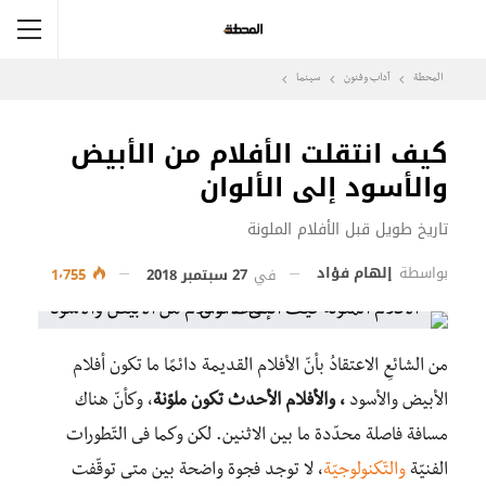
المحطة
آداب وفنون
سينما
كيف انتقلت الأفلام من الأبيض
والأسود إلى الألوان
تاريخ طويل قبل الأفلام الملونة
بواسطة
إلهام فؤاد
في
27 سبتمبر 2018
1٬755
من الشائعِ الاعتقادُ بأنّ الأفلام القديمة دائمًا ما تكون أفلام
الأبيض والأسود
،
والأفلام الأحدث تكون ملوّنة
، وكأنّ هناك
مسافة فاصلة محدّدة ما بين الاثنين. لكن وكما فى التّطورات
الفنيّة
والتّكنولوجيّة
، لا توجد فجوة واضحة بين متى توقّفت