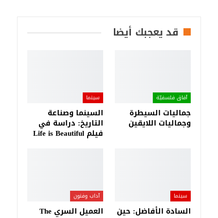
قد يعجبك أيضا
آفاق فلسفيّة‎
سينما
جماليات السيطرة
السينما وصناعة
وجماليات اللايقين
التاريخ: دراسة في
فيلم Life is Beautiful
سينما
آداب وفنون
السادة الأفاضل: حين
العميل السري The