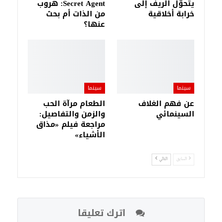
يتحوّل الريف إلى
Secret Agent: هروب
خرابة أخلاقية
من الذات أم بحث
عنها؟
سينما
سينما
عن فهم الغلاف
الطعام مرآة الحب
السينمائي
والزمن والتفاصيل:
مراجعة فيلم «مذاق
الأشياء»
السابق
التالي
اترك تعليقا