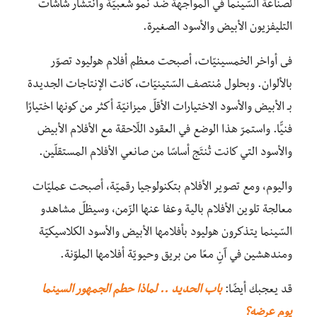
لصناعة السّينما في المواجهة ضد نمو شعبيّة وانتشار شاشات
التليفزيون الأبيض والأسود الصغيرة.
فى أواخر الخمسينيّات، أصبحت معظم أفلام هوليود تصوّر
بالألوان. وبحلول مُنتصف السّتينيّات، كانت الإنتاجات الجديدة
بـ الأبيض والأسود الاختيارات الأقلّ ميزانيّة أكثر من كونها اختيارًا
فنيًّا. واستمرّ هذا الوضع في العقود اللّاحقة مع الأفلام الأبيض
والأسود التي كانت تُنتَج أساسًا من صانعي الأفلام المستقلّين.
واليوم، ومع تصوير الأفلام بتكنولوجيا رقميّة، أصبحت عمليّات
معالجة تلوين الأفلام بالية وعفا عنها الزّمن، وسيظلّ مشاهدو
السّينما يتذكرون هوليود بأفلامها الأبيض والأسود الكلاسيكيّة
ومندهشين في آنٍ معًا من بريق وحيويّة أفلامها الملوّنة.
قد يعجبك أيضًا:
باب الحديد .. لماذا حطم الجمهور السينما
يوم عرضه؟