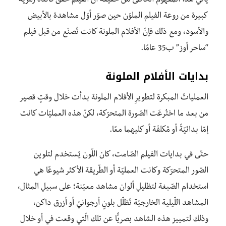
يأتي هذا المفهوم الخاطئ من حقيقة أن الفيلم حقّق فائدة رمزيّة
كبيرة من روعة الفيلم الملوّن حين صوّر أوّل مشاهدة بالأبيض
والأسود، ومع ذلك فإنّ الأفلام الملونة كانت تُصنَع من قبل فيلم
“ساحر أوز” ب35 عامًا.
بدايات الأفلام الملونة
العملياتُ المبكرة لتطويرِ الأفلام الملونة بدأت خلال وقتٍ قصير
من بعد ما اختُرعَت الصّورة المتحرّكة، لكنّ هذه العمليّات كانت
إمّا بدائيّةً أو مُكلفَة أو كليهما معًا.
حتّى في بدايات الفيلم الصّامت، كان اللّون يُستخدم لتلوين
الصّور المتحرّكة وكانت العمليّة أو الطّريقة الأكثر شيوعًا هي
استخدام الصّبغة لتظليلِ ألوان مشاهد معيّنة؛ على سبيلِ المثال،
المشاهد اللّيلية الخارجيّة تُظلّل بلونٍ أرجوانيّ أو أزرق داكن،
وذلك لتمييز هذه الشاهد بصريًّا عن تلك الّتي وقعت في أو خلال