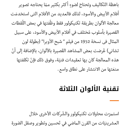
باهظة التّكاليف وتحتاج لضوءٍ أكثر بكثير ممّا يحتاجه تصوير
أفلام الأبيض والأسود، لذلك فالعديد من الأفلام التى استخدمَت
معالجة الألوان بطريقة تكنيكولور فقط وظّفتها في بعض اللّقطات
القصيرة بأسلوب مُختلف في أفلام الأبيض والأسود، على سبيل
المثال فى نسخة 1952 من فيلم ” شبح الأوبرا” (بطولة لون
تشاني) عُرضت بعض المشاهد القَصيرة بالألوان، بالإضافة إلى أنّ
هذه المعالجة كان بها تعقيدات فنيّة، وفوق ذلك فإنّ تكلفتها
منعَتها من الانتشار على نطاق واسع.
تقنية الألوان الثلاثة
استمرّت محاولات تكنيكولور والشّركات الأخرى خلال
العشرينيّات من القرن الماضي في تَحسين وتطوير وصقل الصّورة