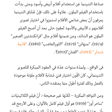
صناعة السّينما عن استخدام أفلام أبيض وأسود ومتى بدأت
باستخدام الفيلم الملوّن. علاوةً على ذلك، فإنّ عُشّاق السّينما
يعرفون أنّ بعض صانعي الأفلام استمرّوا في اختيار تصوير
أفلامهم بـ الأبيض والأسود لعقودٍ حتّى بعد أن أصبح الفيلم
الملوّن هو السّائد، ومن ضمنها أفلام مثل “فرانكنشتين الصغير”
(1974)، “منهاتن” (1979)، “الثورالغاضب” (1980)،
“قائمة
شندلر” (1993)
، “الفنان”(2011)”.
فى الواقع.. ولمدّة سنوات عدّة في العقود المبكرة للتّصوير
السّينمائي، كان اللّون اختيار فنيّ مُشابهٌ لأفلامٍ ملوّنة موجودة
بالفعل وذلك لفترةِ أطول ممّا يعتقده النّاس.
ومن التوافهِ المكرّرة – لكنّها غير صحيحة-: أنّ فيلم الثّلاثينيّات
“ساحر أوز” (1939) هو أوّل فيلم كامل بالألوان، وعلى الأرجح قد