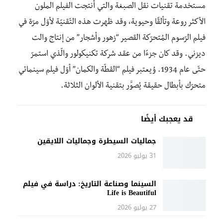
مستخدمة تقنيات نقل الصبغة والتي أنتجت الفيلم الملون
الأكثر روعة وتألقًا وحيوية، وقد ظهرت هذه التّقنيّة لأوّل مرّة في
فيلم الرّسوم المُتحرّكة القصير “زهور وأشجار” من إنتاج والت
ديزني. وقد كان جزءًا من عقد شركة تكنيكولور والّذي استمرّ
حتّى عام 1934. وُيعتبر فيلم “القطّة والكمان” أوّل فيلم سينمائي
متحرّك بأبطال حقيقة يُصوَّر بتقنية الألوان الثلاثة.
قد يعجبك أيضًا
جماليات السيطرة وجماليات اللايقين
31 يوليو 2026
السينما وصناعة التاريخ: دراسة في فيلم
Life is Beautiful
27 يوليو 2026