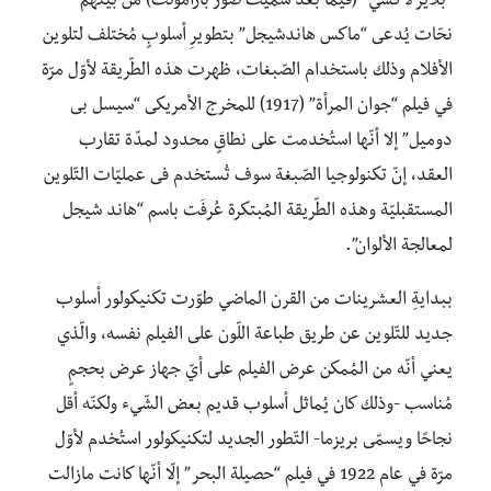
“بلاير لاكسي” (فيما بعد سميت صور بارامونت) من بينهم
نحّات يُدعى “ماكس هاندشيجل” بتطويرِ أسلوبٍ مُختلف لتلوين
الأفلام وذلك باستخدام الصّبغات، ظهرت هذه الطّريقة لأوّل مرّة
في فيلم “جوان المرأة” (1917) للمخرج الأمريكى “سيسل بى
دوميل” إلا أنّها استُخدمت على نطاقٍ محدود لمدّة تقارب
العقد، إنّ تكنولوجيا الصّبغة سوف تُستخدم فى عمليّات التّلوين
المستقبليّة وهذه الطّريقة المُبتكرة عُرفَت باسم “هاند شيجل
لمعالجة الألوان”.
ببدايةِ العشرينات من القرن الماضي طوّرت تكنيكولور أسلوب
جديد للتّلوين عن طريق طباعة اللّون على الفيلم نفسه، والّذي
يعني أنّه من المُمكن عرض الفيلم على أيّ جهاز عرض بحجمٍ
مُناسب -وذلك كان يُماثل أسلوب قديم بعض الشّيء ولكنّه أقل
نجاحًا ويسمّى بريزما- التّطور الجديد لتكنيكولور استُخدم لأوّل
مرّة في عام 1922 في فيلم “حصيلة البحر” إلّا أنّها كانت مازالت