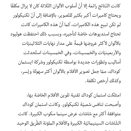
كانت النّتائج رائعة إلا أنّ أسلوب الألوان الثّلاثة كان لا يزال مكلفًا
ويحتاج كاميرات أكبر بكثير للتّصوير، بالإضافة إلى أنّ تكنيكولور
لم تكن تبيع هذه الكاميرات، كما أنّ هذه الكاميرات كانت
تحتاج استديوهات خاصّة لتأجيره، وبسبب ذلك احتفظت هوليود
بالألوان لأكثر عروضِها قيمةً على مدار نهايات الثلاثينيّات
والأربعينيّات والخمسينات، وفي الخمسينات استُحدثت
أساليب وتطوّرات جديدة بواسطة تكنيكولور وشركة ايستمان
كوداك، ممّا جعل تصوير الأفلام بالألوان أكثر سهولة ويُسر،
وكذلك أرخص تكلفة.
امتلكت استمان كوداك تقنية تلوين الأفلام الخاصّة بها،
وأصبحت تنافس شعبيّة تكنيكولور. وكانت استمان كوداك
متوافقة أكثر مع شاشات عرض سينما سكوب الكبيرة. كانت
الشّاشات السينيمائيّة الكبيرة والأفلام الملوّنة الطّريقَ الوحيد