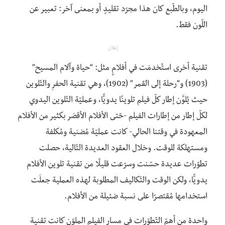
اليوم، وبالطّبع كان هذا مجرّد تقليدٍ أو بمعنى آخر: تعبير عن
اللّون فقط.
إعلان
تقنية أخرى استُخدمَت في أفلامٍ مثل: “حياة وآلام المسيح”
(1903) و”رحلة إلى القمر” (1902)، وهي تقنية الحفرِ والتّلوين
حيث يُلوَّن إطار كلّ فيلم تلوينًا يدويًّا، وعمليّة التّلوين اليدوي
لكلّ إطار من إطارات الفيلم -حّتى الأفلام الأقصَر بكثير من الأفلام
المعهودة في وقتنا الحالي- كانت عمليّة مُضنية ومُكلفة
ومستهلكة للوقت. وخلال العقود العديدة التّالية، حصلت
تطوّرات عديدة حسّنت وسرّعت قليلًا من تقنية تلوين الأفلام
يدويًّا، ولكن الوقت والتّكاليف المطلوبة لهذه العملية جعلَت
استخدامها مُقتصرًا على نسبة ضئيلة من الأفلام.
واحدة من أهمّ التّطوّرات في مسار الفيلم الملوّن كانت تقنية