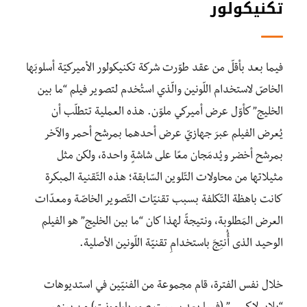
تكنيكولور
فيما بعد بأقلّ من عقد طوّرت شركة تكنيكولور الأميركيّة أسلوبَها
الخاصّ لاستخدام اللّونين والّذي استُخدم لتصوير فيلم “ما بين
الخليج” كأوّل عرض أميركي ملوّن. هذه العملية تتطلّب أن
يُعرض الفيلم عبرَ جهازيّ عرض أحدهما بمرشح أحمر والآخر
بمرشح أخضر ويُدمَجان معًا على شاشةٍ واحدة، ولكن مثل
مثيلاتها من محاولات التّلوين السّابقة؛ هذه التّقنية المبكرة
كانت باهظة التّكلفة بسبب تقنيّات التّصوير الخاصّة ومعدّات
العرض المَطلوبة، ونتيجةً لهذا كان “ما بين الخليج” هو الفيلم
الوحيد الذى أُُنتِجَ باستخدامِ تقنيّة اللّونين الأصلية.
خلال نفس الفترة، قام مجموعة من الفنيّين في استديوهات