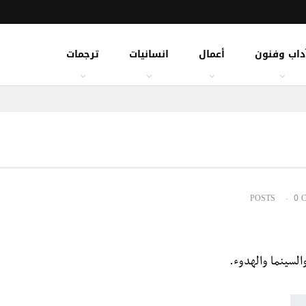
داب وفنون
أعمال
انسانيات
ترجمات
0 
السينما والهدوء.