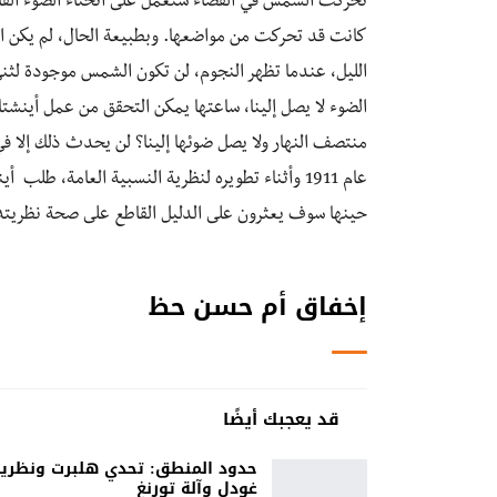
تحركت الشمس في الفضاء ستعمل على انحناء الضوء القادم 
كانت قد تحركت من مواضعها. وبطبيعة الحال، لم يكن اختب
الليل، عندما تظهر النجوم، لن تكون الشمس موجودة لث
الضوء لا يصل إلينا، ساعتها يمكن التحقق من عمل أينش
منتصف النهار ولا يصل ضوئها إلينا؟ لن يحدث ذلك إلا 
عام 1911 وأثناء تطويره لنظرية النسبية العامة، ط
حينها سوف يعثرون على الدليل القاطع على صحة نظريته ال
إخفاق أم حسن حظ
قد يعجبك أيضًا
حدود المنطق: تحدي هلبرت ونظري
غودل وآلة تورنغ