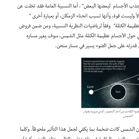
 تجذب الأجسام لبعضها البعض” ، أما النسبية العامة فقد تخلت عن
اً وليست قوة، وأنها تسبب انحناء الزمكان، أو بعبارة أخرى ”
عظيمة الكتلة”
وفقاً لرياضيات النظرية النسبية، ومن ضمن فروض
ني حول الأجسام عظيمة الكتلة مثل الشمس، سوف يغير مساره
ي قدرته على جعل الضوء يسير في مسار منحن.
وء القادم من أحد النجوم ، لدي مروره بجوار
الشمس
أن الشمس كانت ضخمة بما يكفي لجعل هذا التأثير ملحوظاً. وكلما