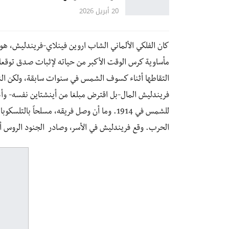
20 أبريل 2026
كان الفلكي الألماني الشاب اروين فينلاي-فريندليش، هو
مأساوية كرس الوقت الأكبر من حياته لإثبات صدق توقعات
التقاطها أثناء كسوف الشمس في سنوات سابقة، ولكن النج
فريندليش المال-بل اقترض مبلغا من أينشتاين نفسه- و
للشمس في 1914. وما أن وصل فريقه، مسلحاً ب
الحرب. وقع فريندليش في الأسر، وصادر الجنود الروس أد