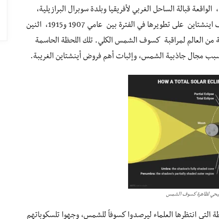
لواقعة قبالة الساحل الغربي لأفريقيا وبلدة سوبرال البرازيلية،
تشهدان إختباراً حاسماً لنظرية النسبية العامة، التي عكف اينشتاين على تطويرها في الفترة بين عامي 1907 و1915، اثنين
ية من العالم لمراقبة كسوف الشمس الكلي. تلك اللحظة الحاسمة
 بسبب مجال جاذبية الشمس، وإثبات أهم فروض أينشتاين الغريبة.
حي لظاهرة كسوف الشمس
لتي انتظرها العلماء ليرصدوا كسوفاً للشمس، وجهوا تلسكوباتهم