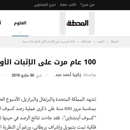
من نحن؟
اكتب معنا
تبرع للمحتوى
العلوم
آ
المحطة
العلوم
علم الفلك
100 عام مرت على الإثبات الأول للنظرية النسبية.
100 عام مرت على الإثبات الأول للنظرية النسبية.
بواسطة
زكريا أحمد عبد المطلب
في
30 مايو 2019
تشهد المملكة المتحدة والبرتغال والبرازيل، الأسبوع ال
“كسوف أينشتاين”، فقد جاءت نتائج الرصد في حينها تأكي
فلكية تمت بتمويل وإشراف بريطاني، ورغم أن النظرية الن