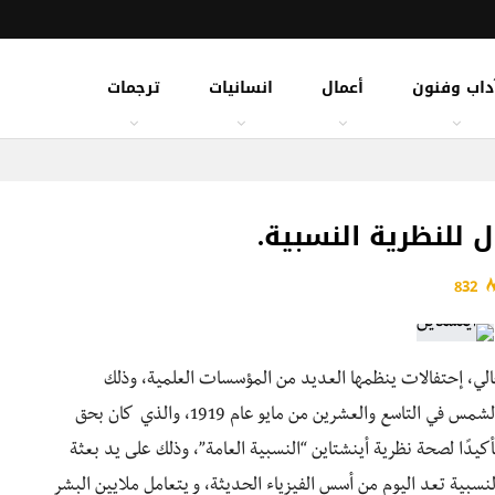
داب وفنون
أعمال
انسانيات
ترجمات
832
حالي، إحتفالات ينظمها العديد من المؤسسات العلمية، وذلك
بمناسبة مرور 100 سنة على ذكرى عملية رصد كسوف الشمس في التاسع والعشرين من مايو عام 1919، والذي كان بحق
دًا لصحة نظرية أينشتاين “النسبية العامة”، وذلك على يد بعثة
سبية تعد اليوم من أسس الفيزياء الحديثة، و يتعامل ملايين البشر