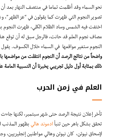
نحو السماء وقد أظلمت تماما في منتصف النهار بعد أن 
تصوير النجوم التي ظهرت كما يقولون في “عز الظهر”، وع
اختفت فيه الشمس وساد الظلام الكلي، ظهرت النجوم بجوا
مصاف نجوم العلم قد حانت، فالرجل سبق له أن توقع هذا
النجوم ستغير مواقعها في السماء خلال الكسوف. يقول 
واضحاً من نتائج الرصد أن النجوم انتقلت من مواضعها بال
ذلك بمثابة أول دليل تجريبي يخبرنا أن النسبية العامة ع
العلم في زمن الحرب
تأخر إعلان نتيجة الرصد حتى شهر سبتمبر، لكنها جاءت في
تحقق بشكل باهر حين تنبأ
ادموند هالي
بظهور المذنب ال
لإسحاق نيوتن، كان نيوتن وهالي مواطنين إنجليزيين، وجاءت