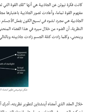
كانت فكرة نيوتن عن الجاذبية هي أنها “تلك القوة التي
مفهوم القوة تماما، وأعادت تصور الجاذبية باعتبارها مجال
الجاذبية هي مجرد تشوه في نسيج الكون بفعل الأجسام 
النظرية، أن الضوء من خلال سيره في هذا الفضاء المنح
وينحني، وكلما زادت كتلة الجسم زادت جاذبيته وبالتال
شكل توضيحي تظهر انحناء الض
خلال العقد الذي أمضاه أينشتاين لتطوير نظريته، أدرك 