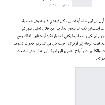
17 نوفمبر 2025
 أول من لبّى نداء أينشتاين ، كان فينلاي-فريندليش شخصية
 أينشتاين لكنه لم ينجح أبداً. بدأ من خلال تحليل صور تم
وم لم تكن واضحة بما يكفي لاختبار فكرة أينشتاين. لذلك جمع
أعد نفسه لرحلة إلى أوكرانيا، حيث كان من المتوقع حدوث كسوف
التلسكوبات والكاميرات وألواح التصوير الزجاجية، إلى هناك حتى اندلعت
واته.