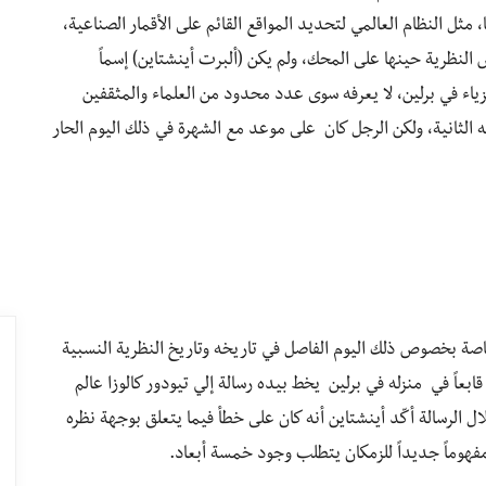
 مثل النظام العالمي لتحديد المواقع القائم على الأقمار الصناعية،
 النظرية حينها على المحك، ولم يكن (ألبرت أينشتاين) إسماً
يزياء في برلين، لا يعرفه سوى عدد محدود من العلماء والمثقفين
لثانية، ولكن الرجل كان على موعد مع الشهرة في ذلك اليوم الحار
اصة بخصوص ذلك اليوم الفاصل في تاريخه وتاريخ النظرية النسبية
والعشرين من مايو 1919 ، كان الرجل قابعاً في منزله في برلين يخط بيده رسالة إلي تيودور كالوزا عالم
ل الرسالة أكّد أينشتاين أنه كان على خطأ فيما يتعلق بوجهة نظره
فهوماً جديداً للزمكان يتطلب وجود خمسة أبعاد.