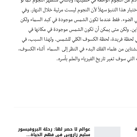
من النجوم الواقعة في خلفيتها، وبالتالي ستظهر النجوم كما لو
ار هذا التنبؤ سهلاً لأن النجوم ليست مرئية خلال النهار. وفي
ني الضوء. فقط عندما تكون الشمس موجودة في كبد السماء ولكن
تاين. ولكن متى يمكن أن تكون الشمس موجودة في مكانها في
في لحظة فريدة، لحظة الكسوف الكلي للشمس. ولهذا السبب، في
لب أينشتاين من علماء الفلك البدء في النظر إلى السماء أثناء الكسوف،
تي سوف تغير تاريخ الفيزياء والعلم بأسره.
ة
عوالم لا حصر لها: رحلة البروفيسور
سليم زاروبي في فهم الحياة…