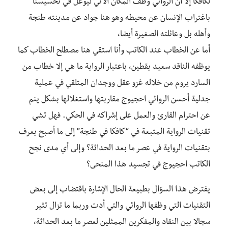
لكافكا إلا أن الروائي وظف المكان الآني ليوغل في تحسيسنا
باغتراب الإنسان عن محيطه وهو هنا جواد عن مدينته طنجة
وأهله بل وعائلته الصغيرة أيضا،
أما عن الخطاب عند الكاتب وأنا استقي هنا مصطلح الخطاب كما
يوظفه الناقد سعيد يقطين، باعتبار الرواية ما هي إلا خطاب من
السارد يروم من خلاله غزو عقل ووجدان المتلقي في عملية
جدلية أحسن الروائي احجيوج مقاربتها واستغلالها بشكل ينم
عن احترام القارئ والعمل على إشراكه في الحكي. فهل تشي
تقنيات الرواية المتبعة في “كافكا في طنجة” إلى ما أصبح يعرف
بتقنيات الرواية في عصر ما بعد الحداثة؟ وإلى أي مدى نجح
الكاتب احجيوج في تجسيد هذا المنحى؟
يفترض هذا السؤال بطبيعة الحال الإشارة باقتضاب إلى بعض
التقنيات التي وظفها الروائي والتي أدت وربما ما تزال تثير
سجالا بين النقاد والمفكرين الممثلين لعصر ما بعد الحداثة،