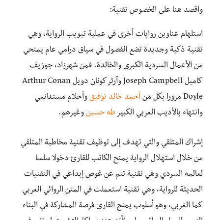
واقصد هنا على الخصوص تقنية:
استلهام عناوين روايات أخرى في عملية تبويب الرواية، وهي
تقنية ذكية وجديدة تضع الفصول في سياق درامي عام يمتحي
من الأعمال السردية الكبرى والخالدة. فمن شهرزاد، جوزيف
كامبل Joseph Campbell وآرثر كونان دويل Arthur Conan
Doyle مرورا بكل من
أحمد خالد توفيق
وأحلام مستغانمي
وانتهاء بالأديب العربي الكبير
طه حسين
وغيرهم.
إشراك المتلقي والتي تهدف إلى توظيف تقنية مخاطبة المتلقي
من خلال استهلال الرواية يمنح الكاتب للقارئ دخولا سلسا
لعالمه السردي وهي تقنية تنم عن غوص إبداعي في التقنيات
الحديثة للرواية، وهي تقنية استعملت في المتن الروائي العربي
كما الغربي، وهو أسلوب يمنح القارئ فرصة المشاركة في البناء