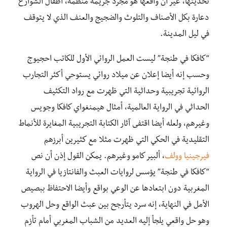
تحديثها، غير أن واقعها هو مجرد جريمة منظمة، أطفال الشوارع
دعارة بكل الأصناف والتلوث والضجيج والعنف الذي لا يتوقف
في ليل المدينة.
“كافكا في طنجة” ليست العمل الروائي الأول للكاتب احجيوج
وحسب إنه أيضا إعلان عن ميلاد روائي يستوحي أكثر التجارب
الروائية تجريبية وحداثية التي ظهرت مع رواد التكثيف
الحداثي في الرواية العالمية، أمثال هيمنغواي كافكا وجويس
وغيرهم، ولعله أيضا اقتفى آثار الكتابة التجريبية المغايرة للأنماط
التقليدية في الحكي التي ظهرت مثلا مع كثيرين أبرزهم
فيرجينيا وولف
، ألبير كامو وغيرهم. يمكن القول إذن أن نص
“كافكا في طنجة” يؤسس لروايات العبث والفانتازيا في الرواية
المغربية دون ابتعادها عن الوعي بواقع وأيضا الاحتفاظ ببصيص
الأمل في النهاية، إنه سرد يتأرجح بين عبث الواقع وحل الهروب
وهو حل واقعي يلجأ إليه العديد من الشباب المغربي أمام تأزم