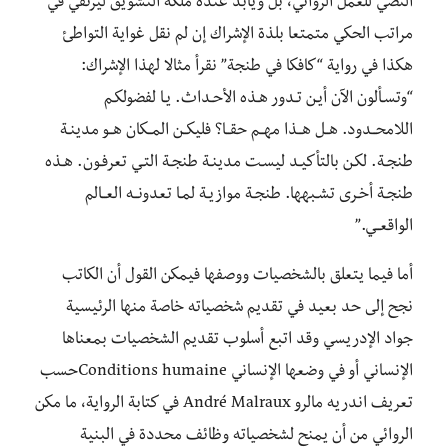
النصي للعمل الروائي، بل ويُأبّد عنده ملكة التشويق ليرتقي في
مراتب الحكي متمتعا بلذة الإشراك إن لم نقل غواية التواطئ
هكذا في رواية “كافكا في طنجة” نقرأ مثالا لهذا الإشراك:
“وتسـألون الآن أيـن تـدور هـذه الأحـداث. يـا لفضولكـم
اللامحــدود. هــل هــذا مهــم حقــا؟ فليكــن المــكان هــو مدينـة
طنجـة. لكـن بالتأكيـد ليسـت مدينـة طنجـة التـي تعرفـون. هـذه
طنجـة أخـرى تشـبهها. طنجـة موازيـة لمـا تعدونــه العــالم
الواقعــي.”
أما فيما يتعلق بالشخصيات ووصفها فيمكن القول أن الكاتب
نجح إلى حد بعيد في تقديم شخصياته خاصة منها الرئيسية
جواد الإدريسي وقد اتبع أسلوب تقديم الشخصيات بمعناها
الإنساني أو في وضعها الإنساني Conditions humaineحسب
تعريف اندريه مالرو André Malraux في كتابة الرواية، ما مكن
الروائي من أن يمنح لشخصياته وظائف محددة في البنية