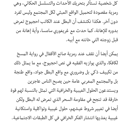
كل شخصية تستأثر بتحريك الأحداث والتسلسل الحكائي، وهي
رمزية مقصودة لتحميل الواقع العبثي لكل المجتمع وليس لفرد
دون آخر. هكذا نكتشف أن البطل عند الكاتب احجيوج تعرض
بدوره للإهانة، كما حدث مع غريغوري سامسا، وأية إهانة من
قبل زوجته التي خانته مع أبيه.
يمكن أيضا أن نقف عند رمزية صانع الأقفال في رواية المسخ
لكافكا، والذي يوازيه الفقيه في نص احجيوج، مع ما يمثل ذلك
من تكييف ذكي بل وضروري مع واقع البطل جواد، واقع طنجة
بل والمجتمع المغربي عامة حين يصبح الناس عاجزين
ويستدعون الحلول الغيبية والخرافية التي تمثل بالنسبة لهم قوة
خارقة قد تنجح في مقاومة السحر الذي تعرض له البطل ولكن
أيضا في تغيير شروط عيشهم، حلول غيبية وتواكلية واستكانية
غيبية يغذيها انتشار الفكر الخرافي في كل الطبقات الاجتماعية.