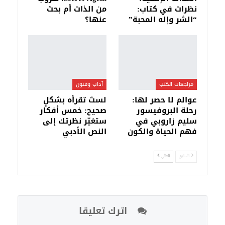
نظرات في كتاب:
من الذات أم بحث
“الشر وإله المحبة”
عنها؟
مراجعات الكتب
آداب وفنون
عوالم لا حصر لها:
لستَ تقرأه بشكلٍ
رحلة البروفيسور
صحيح: خمس أفكار
سليم زاروبي في
ستغيّر نظرتك إلى
فهم الحياة والكون
النص الأدبي
السابق
التالي
اترك تعليقا