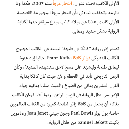
الأولى للكاتب تحت عنوان:
انتحار مرجأ
سنة 2007، هكذا وفا
بالوعد وتحققت نبوءتي بأن انتحار مرجأ المجموعة القصصية
الأولى كانت إعلانا عن ميلاد كاتب مبدع سيقفز حتما لكتابة
الرواية بشكل جديد ومغاير.
تصدر إذن رواية “كافكا في طنجة” ليستدعي الكاتب احجيوج
الكاتب التشيكي
فرانز كافكا
Franz Kafka، جالبا إياه عنوة
ليعانق طنجة وليشهد على مسخ لاحق ستشهده المدينة، وكأن
الزمن التاريخي تأبد في اللحظة والآن حيث كان كافكا بداية
القرن العشرين يعاني من الضياع والعبث مثلما يعانيه جواد
الإدريسي بطل الرواية في الزمن الراهن. ربما أيضا تمكن الكاتب
بذكاء أن يجعل من كافكا زائرا لطنجة كغيره من الكتاب العالميين
خاصة بول بولز Paul Bowls وجون جيني Jean Jenet وصامويل
بكيت Samuel Bekett من خلال الرواية.