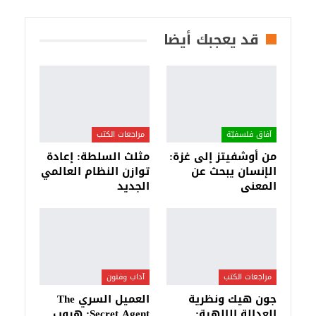
قد يعجبك أيضا
آفاق فلسفيّة‎
مراجعات الكتب
من أوشفيتز إلى غزة:
مثلث السلطة: إعادة
الإنسان يبحث عن
توازن النظام العالمي
المعنى
الجديد
مراجعات الكتب
آداب وفنون
جون هيك ونظرية
العميل السري The
العدالة الإلهية:
Secret Agent: هروب