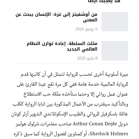
قد يعجبك أيضًا
من أوشفيتز إلى غزة: الإنسان يبحث عن
المعنى
6 يوليو 2026
مثلث السلطة: إعادة توازن النظام
العالمي الجديد
8 مايو 2026
ميزة أسلوبية أخرى تحسب للرواية تتمثل في أن كاتبها قدم
للرواية العالمية خدمة هامة ففي كل مرة تقع عينا القارئ على
عنوان عمل روائي إلا وحتما ستأخذه ملكة حب الاستطلاع
وبالتأكيد سيقترب من الأعمال المذكورة بين ثنايا الرواية ككلب
عائلة باسكرفيل للروائي والطبيب الإسكوتلاندي الشهير آرثر كونان
دويل Arthur Conan Doyle صاحب مغامرات شرلوك هولمز
Sherlock Holmes، أو كعناوين لفصول الرواية كما سبق ذكره