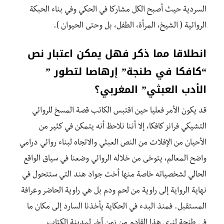
السردية حيث أصبح الكل مشاركا في الحكي وفي بناء الحبكة
الروائية ( الشيخ، المرأة، الطفل، بل وحتى الحيوان ).
انطلاقا مما ذكر فهل يمكن اعتبار نص
“كافكا في طنجة” إرهاصا لتطور ”
الأدب العبثي” المغربي؟
قد يكون الأمر فعليا حين اقتبس الكاتب قصة المسخ للروائي
التشيكي فرانز كافكا، إلا أننا نلاحظ أنه يتمكن في كثير من
الأحيان من الإفلات من النص العبثي والاتجاه لبناء روائي درامي
واضح المعالم، يتوخى من خلاله الروائي وضعنا في سياق الواقع
الحالي لشخصياته خاصة منها أخت جواد هند التي ستتحول في
نهاية الرواية إلى راوية من لحم ودم بل هي راوية الحاضر وعرافة
المستقبل. فمنذ البدء في الحكاية يأخذنا السارد إلى مكان ما
في طنجة لنرى هذا القادم من زمن آخر لمدينة الكتاب