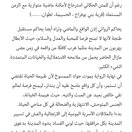
رغم أن للمتن الحكائي استرجاع لأمكنة ماضية متوازية مع الزمن
المستعاد (قرية بني بوفراح ، الحسيمة، تطوان، …..)
يحاكم الروائي إذن الواقع والماضي وتراه أيضا يحاكم مستقبل
طنجة لأنها لا تمنح فرصا للمحبة والعدل والسلام، حيث الأبطال
يهربون من المدينة مثلما هرب كافكا من واقعه في زمن مضى
مازال الحاضر يحمل من ملامحه الاستغلالية والخيانات المتعددة
الشيء الكثير.
في نهاية الرواية يموت جواد الممسوخ لأن طبيعة الحياة تقتضي
أن تستمر، وأن كل واقع ماسخ عليه أن يندثر، ليمنح فرصة لعالم
نقي خالص بعيد عن العبث والتيه. حيث هيمنة الخيانةـ،
الجنس المتوحش، الانتهازية والضحالة في كل مناحي الحياة.
بدءا بالعلاقات الأسرية اليومية إلى الارتجالية والغش في تسيير
المدينة بكل مرافقها، حيث لوبي الفساد يشوه المدينة بدعوى