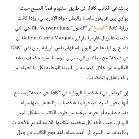
يستدعي الكاتب كافكا عن طريق استلهام قصة المسخ حيث
يوازي بين غريغور سامسا والبطل جواد الإدريسي. وإذا كانت
رواية كافكا “
المسخ
“أو “التحول” Die Verwandlung هي التي
دفعت غابريال غارسيا ماركيز Gabriel Garcia Marquez أن
يصبح روائيا، ها هي اليوم باستلهام نفس الرواية يعلن نص “كافكا
في طنجة” عن ميلاد روائي مغربي مؤسسا لسرد مختلف ينشد
العالمية من خلال انغماسه في البيئة المحلية بكل ما تحمله من
رياء ونفاق و تناقضات.
إن المتأمل في الشخصية الروائية في “كافكا في طنجة” يستنتج
أنها محور السرد، فبتحريك الشخصيات والتفاعل معها سواء
بقيود صارمة أو بحرية ممكنة من طرف الكاتب، يتشكل المتن
الروائي، حيث تأخذ كل شخصية مكانتها اللازمة للدفع بالأحداث
وبالهدف من السرد إلى أبعد مداه، لقد نجح الكاتب في جعل