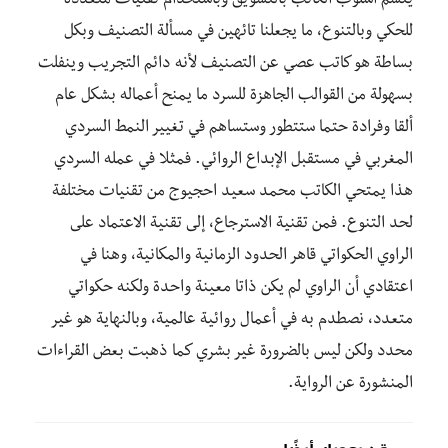
يتسم أسلوب الكاتب بالتشويق وباستخدام تقنيات متعددة
للحكي وبالتنوع، ما يجعلنا تائهين في مسألة التصنيف وبكل
بساطة هو كاتب عصي عن التصنيف لأنه دائم التجريب وينفلت
بسهولة من القوالب الجاهزة للسرد ما يمنح أعماله بشكل عام
ألقا وفرادة حتما ستتطور وستساهم في تغيير النمط السردي
المغربي في مستقبل الإبداع الروائي. فمثلا في عمله السردي
هذا يمتحي الكاتب محمد سعيد احجيوج من تقنيات مختلفة
لحد التنوع. فمن تقنية الاسترجاع، إلى تقنية الاعتماد على
الراوي الحكواتي قاهر الحدود الزمانية والمكانية، وهنا في
اعتقادي أن الراوي لم يكن ذاتا معينة واحدة ولكنه حكواتي
متعدد، نصطدم به في أعمال روائية عالمية، وبالنهاية هو غير
محدد ولكن ليس بالضرورة غير بشري كما ذهبت بعض القراءات
المنشورة عن الرواية.