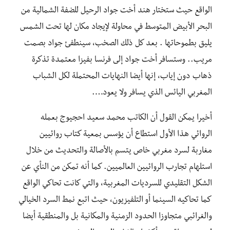
الواقع حيث ستختار هند أخت جواد الرحيل للضفة الشمالية من
البحر الأبيض المتوسط في محاولة لإيجاد مكان لها تحت الشمس
يليق بطموحاتها . بعد كل ذلك الصخب، سينطفئ جواد بصمت
مريب.. وستسافر أخت جواد إلى فرنسا بفيزا معتمدة تذكرة
ذهاب دون إياب، إنها أيضا النهايات المحتملة لكل الشباب
المغربي اليائس الذي يسافر ولا يعود….
أخيرا يمكن القول أن الكاتب محمد سعيد احجيوج بعمله
الروائي هذا الأول استطاع أن يؤسس بمعية كتاب روائيين
مغاربة لسرد مغربي خاص يتسم بالأصالة والتحديث من خلال
استلهام تجارب الروائيين العالميين. كما أنه تمكن من النأي عن
الشكل التقليدي للسرديات المغربية، والتي كانت تحاكي الواقع
كما تحاكيه السينما أو التلفيزيون، حيث اتبع نمط السرد الخيالي
والغرائبي متجاوزا الحدود الزمنية والمكانية بل والمنطقية أيضا