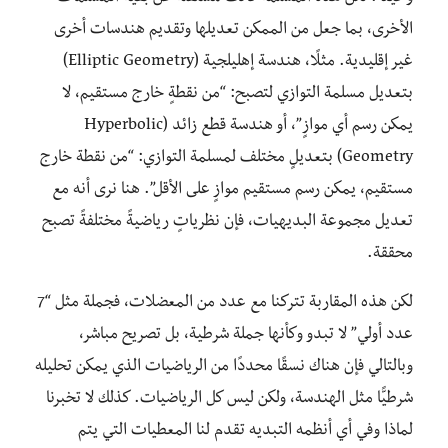
الأخرى، بما جعل من الممكن تعديلها وتقديم هندسات أخرى
غير إقليدية. مثلًا، هندسة إهليلجية (Elliptic Geometry)
بتعديل مسلمة التوازي لتصبح: “من نقطةٍ خارج مستقيم، لا
يمكن رسم أي موازٍ”، أو هندسة قطع زائد (Hyperbolic
Geometry) بتعديلٍ مختلف لمسلمة التوازي: “من نقطة خارج
مستقيم، يمكن رسم مستقيم موازٍ على الأقل”. هنا نرى أنه مع
تعديل مجموعة البديهيات، فإن نظرياتٍ رياضيةً مختلفةً تصبح
محققة.
لكن هذه المقاربة تتركنا مع عدد من المعضلات، فجملة مثل “7
عدد أولي” لا تبدو وكأنها جملة شرطية، بل تصريح مباشر،
وبالتالي فإن هناك نسقًا محددًا من الرياضيات الذي يمكن تحليله
شرطيًّا مثل الهندسة، ولكن ليس كل الرياضيات. كذلك لا تخبرنا
لماذا وفي أي أنظمه التبديه تقدم لنا المعطيات التي يتم