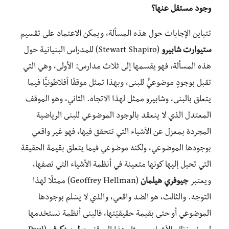
وجود مستقل عنها؟
تتباين الإجابات حول هذه المسألة، ويمكن الاعتماد على تقسيم
ستيوارت شابيرو
(Stewart Shapiro) للمدراس البنيانية حول
هذه المسألة، فهو يقسمها إلى ثلاث مدارس: الأولى، وهي التي
تقبل بوجودٍ موضوعيٍّ للبنى، وبهذا تمثل موقفًا أفلاطونيًّا فيما
يتعلق بالبنى، وشابيرو ممثل لهذا الاتجاه. الثاني، وهو الموقف
المعتدل الذي لا ينعقد بالوجود الموضوعي للبنى الرياضية
المجردة بمعزل عن الأشياء التي تتحقق فيها، فهو غير واقعي
بوجودها الموضوعي، ولكنه موضوعي فيما يتعلق بقيمة الحقيقة
التي تحيل إليها كونها متعينة في أنظمة الأشياء التي تصفها،
ويعتبر
جيوفري هيلمان
(Geoffrey Hellman) ممثلًا لهذا
التوجه. والثالث، هو الضد واقعي، والذي لا يسَلم بوجودها
الموضوعي أو حتى بقيمة حقيقيّتها، فالبنى أنظمة نستخدمها