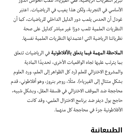
تبرير النظريات الرياضية؛ ففي الفيزياء، تلعب الحواس الدور
الأساسي في التجربة، ولكن هذا يغيب في الرياضيات. اعتبَر
غودل أن الحدس يلعب دور الدليل الداخلي للرياضيات، كما أن
النظريات العلمية تلعب دورًا غير مباشر كدليل على صحة
نظرياتنا الرياضية التي اعتمدتها النظريات العلمية نفسها.
الملاحظة المهمة فيما يتعلق بالأفلاطونية
في الرياضيات تتعلق
بما يترتب عليها تجاه الواقعيات الأخرى، تحديدًا المادية
والمشروع الاختزالي للعلم (رد كل الظواهر إلى العلم، ورد العلوم
بشكلٍ متتالٍ إلى الفيزياء). مثلًا، روجر بنروز، وهو أفلاطوني، قدم
محاججة ضد الموقف الاختزالي في فلسفة العقل، وبشكلٍ شبيه،
حاجج بول ديفز ضد برنامج الاختزال العلمي، وقد كانت
الأفلاطونية جزءً في محاججة كل منهما.
الطبيعانية