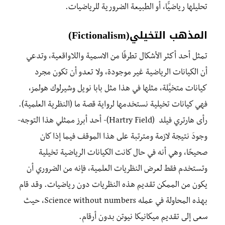
تحليلها رياضيًّا، أو الطبيعة الضرورية للرياضيات.
المذهب التخيلي
(Fictionalism)
تمثل أحد أكثر الأشكال تطرفًا من الاسمية واللاواقعية، وتدعي
أن الكيانات الرياضية غير موجودة، ولا تعدو أن تكون مجرد
كيانات متخيَّلة، مثلها في هذا مثل بابا نويل وشيرلوك هولمز،
فهي كيانات تخيلية نستخدمها لرواية قصة ما (النظرية العلمية).
رأى هارتري فيلد (Hartry Field)- أحد أبرز ممثلي هذا التوجه-
وجودَ نتيجة لازمة ومترتبة على هذا الموقف فيما إذا كان
صحيحًا، وهي أنه في حال كانت الكيانات الرياضية تخيلية
وتستخدم فقط لعرض النظريات العلمية، فإنه من الضروري أن
يكون من الممكن تقديم هذه النظريات دون رياضيات. وقد قام
بهذه المحاولة في عمله Science without numbers، حيث
سعى إلى تقديم ميكانيكا نيوتن بدون أرقام.