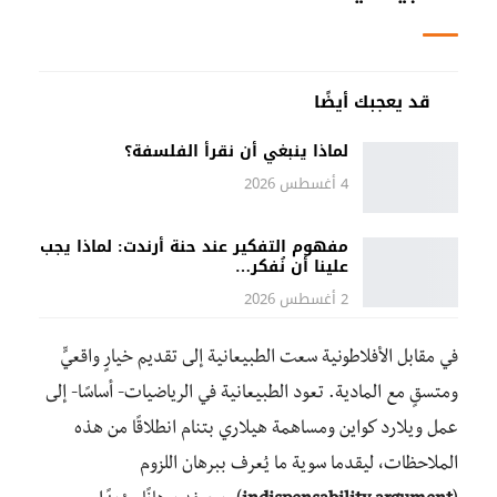
قد يعجبك أيضًا
لماذا ينبغي أن نقرأ الفلسفة؟
4 أغسطس 2026
مفهوم التفكير عند حنة أرندت: لماذا يجب
علينا أن نُفكر…
2 أغسطس 2026
في مقابل الأفلاطونية سعت الطبيعانية إلى تقديم خيارٍ واقعيٍّ
ومتسقٍ مع المادية. تعود الطبيعانية في الرياضيات- أساسًا- إلى
عمل ويلارد كواين ومساهمة هيلاري بتنام انطلاقًا من هذه
الملاحظات، ليقدما سوية ما يُعرف ببرهان اللزوم