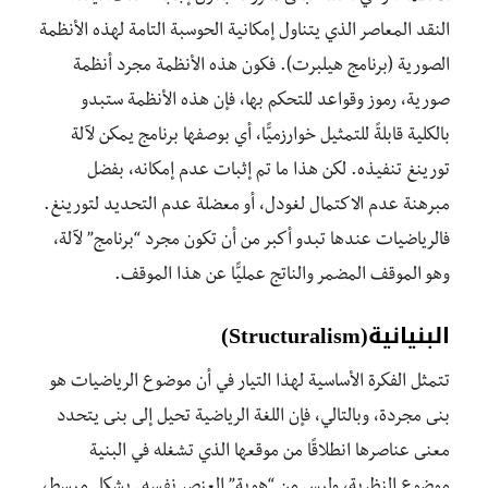
النقد المعاصر الذي يتناول إمكانية الحوسبة التامة لهذه الأنظمة
الصورية (برنامج هيلبرت). فكون هذه الأنظمة مجرد أنظمة
صورية، رموز وقواعد للتحكم بها، فإن هذه الأنظمة ستبدو
بالكلية قابلةً للتمثيل خوارزميًّا، أي بوصفها برنامج يمكن لآلة
تورينغ تنفيذه. لكن هذا ما تم إثبات عدم إمكانه، بفضل
مبرهنة عدم الاكتمال لغودل، أو معضلة عدم التحديد لتورينغ.
فالرياضيات عندها تبدو أكبر من أن تكون مجرد “برنامج” لآلة،
وهو الموقف المضمر والناتج عمليًّا عن هذا الموقف.
البنيانية
(Structuralism)
تتمثل الفكرة الأساسية لهذا التيار في أن موضوع الرياضيات هو
بنى مجردة، وبالتالي، فإن اللغة الرياضية تحيل إلى بنى يتحدد
معنى عناصرها انطلاقًا من موقعها الذي تشغله في البنية
موضوع النظرية، وليس من “هوية” العنصر نفسه. بشكلٍ مبسط،