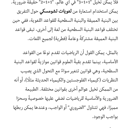
فلا يمكن تخيل “1+1=3” في أي عالم. “1+1=2” حقيقةٌ ضرورية.
يمكن استخدام استعارة من
لغويات تشومسكي
حول التفريق
بين البنية العميقة والبنية السطحية للقواعد اللغوية، ففي حين
تختلف قواعد البنية السطحية من لغة إلى أخرى، تبقى قواعد
البنية العميقة مشتركةً وعامةً (فطرية) لجميع اللغات.
بالمثل، يمكن القول أن الرياضيات تقدم نوعًا من القواعد
الأساسية، بينما تقدم بقيةُ العلوم قوانين موازيةً لقواعد البنية
السطحية، وهي قوانين تتغير سواءٌ مع التحول الذي يصيب
النظريات (كيمياء الفلوجستين والكيمياء الحديثة مثلًا)، أو أنه
من الممكن تخيل عوالم أخرى بقوانين مختلفة. الطبيعة
الضرورية والأساسية للرياضيات تضفي عليها خصوصيةً وسحرًا
مميزًا، فهي تتناول “الضروري” أو الواجب، وعندها يمكن ربطها
بواجب الوجود.