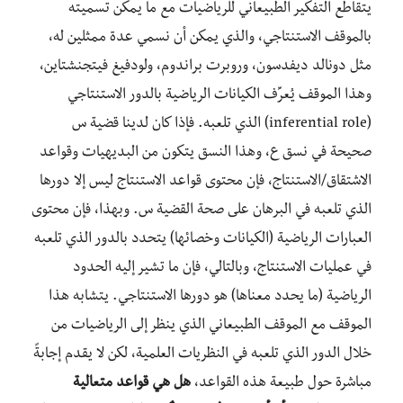
يتقاطع التفكير الطبيعاني للرياضيات مع ما يمكن تسميته
بالموقف الاستنتاجي، والذي يمكن أن نسمي عدة ممثلين له،
مثل دونالد ديفدسون، وروبرت براندوم، ولودفيغ فيتجنشتاين،
وهذا الموقف يُعرِّف الكيانات الرياضية بالدور الاستنتاجي
(inferential role) الذي تلعبه. فإذا كان لدينا قضية س
صحيحة في نسق ع، وهذا النسق يتكون من البديهيات وقواعد
الاشتقاق/الاستنتاج، فإن محتوى قواعد الاستنتاج ليس إلا دورها
الذي تلعبه في البرهان على صحة القضية س. وبهذا، فإن محتوى
العبارات الرياضية (الكيانات وخصائها) يتحدد بالدور الذي تلعبه
في عمليات الاستنتاج، وبالتالي، فإن ما تشير إليه الحدود
الرياضية (ما يحدد معناها) هو دورها الاستنتاجي. يتشابه هذا
الموقف مع الموقف الطبيعاني الذي ينظر إلى الرياضيات من
خلال الدور الذي تلعبه في النظريات العلمية، لكن لا يقدم إجابةً
مباشرة حول طبيعة هذه القواعد،
هل هي قواعد متعالية