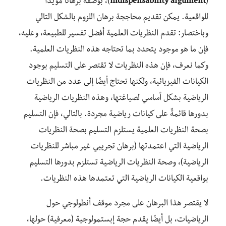
(
indispensability argument
)، بوصفه برهانًا مؤيدًا
للواقعية. يمكن تقديم محاججة برهان اللزوم بالشكل التالي
وباختصار: تقدم النظريات العلمية أفضل تفسير للطبيعة، وعليه،
فإن ما هو موجود يتحدد بما تحتاجه هذه النظريات العلمية.
وكما نعرف، فإن هذه النظريات لا تقتصر على التسليم بوجود
الكيانات الفيزيائية، ولكنها تحتاج أيضًا إلى عدد من النظريات
الرياضية بشكل أساسي لصياغتها، وهذه النظريات الرياضية
بدورها قائمةٌ على كيانات رياضية مجردة. بالتالي، فإن التسليم
بصحة النظريات العلمية يستلزم التسليم بصحة النظريات
الرياضية التي اعتمدتها (برهان تجريبي غير مباشر للنظريات
الرياضية)، وصحة النظريات الرياضية تستلزم بدورها التسليم
بواقعية الكيانات الرياضية التي تعتمدها هذه النظريات.
لا يقتصر هذا البرهان على مجرد موقف أنطولوجي حول
الرياضيات، بل أيضًا يقدم حجة إبستمولوجية (معرفية) حولها،