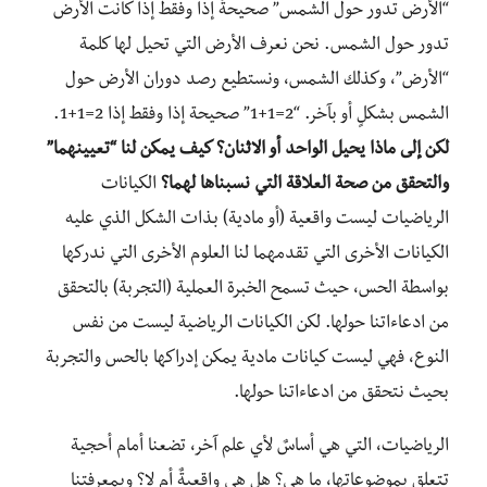
“الأرض تدور حول الشمس” صحيحةٌ إذا وفقط إذا كانت الأرض
تدور حول الشمس. نحن نعرف الأرض التي تحيل لها كلمة
“الأرض”، وكذلك الشمس، ونستطيع رصد دوران الأرض حول
الشمس بشكلٍ أو بآخر. “2=1+1” صحيحة إذا وفقط إذا 2=1+1.
لكن إلى ماذا يحيل الواحد أو الاثنان؟ كيف يمكن لنا “تعيينهما”
والتحقق من صحة العلاقة التي نسبناها لهما؟
الكيانات
الرياضيات ليست واقعية (أو مادية) بذات الشكل الذي عليه
الكيانات الأخرى التي تقدمهما لنا العلوم الأخرى التي ندركها
بواسطة الحس، حيث تسمح الخبرة العملية (التجربة) بالتحقق
من ادعاءاتنا حولها. لكن الكيانات الرياضية ليست من نفس
النوع، فهي ليست كيانات مادية يمكن إدراكها بالحس والتجربة
بحيث نتحقق من ادعاءاتنا حولها.
الرياضيات، التي هي أساسٌ لأي علم آخر، تضعنا أمام أحجية
تتعلق بموضوعاتها، ما هي؟ هل هي واقعيةٌ أم لا؟ وبمعرفتنا