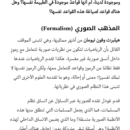
وموجودة لدينا، أم أنها قواعدُ موجودةٌ في الطبيعة نفسها؟ وهل
هناك قواعد لصياغة هذه القواعد نفسها؟
المذهب الصوري (
Formalism
)
هيلبرت وفون نيومان
من أشهر ممثليها، وهي تتبنى الموقف
القائل بأن الرياضيات تتكون من نظريات صورية تتعامل مع رموزٍ
داخل أنسق صورية غير مفسرة. هكذا تقدم الرياضيات عندها
فقط نظامًا من الرموز وقواعد للتعامل معها، ولكن الرموز نفسها لا
تملك تفسيرًا؛ معنى أو إحالة، وهو ما تقدمه العلوم الأخرى التي
تتبنى هذا النظام الصوري في نظرياتها.
قدم غودل نقده للصورية عبر التساؤل عن اتساق نظام
المسلمات، فما الذي يجعل المسلمات التي تنطلق منها هذه
الأنظمة الصورية متسقة؟ وما الذي يضمن الاتساق الداخلي لهذه
الأنظمة؟ وهي أسئلة تبقى متروكة بدون إجابة. هناك، أيضًا،