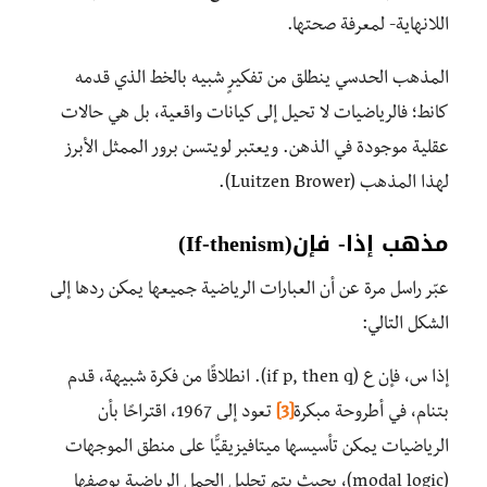
اللانهاية- لمعرفة صحتها.
المذهب الحدسي ينطلق من تفكيرٍ شبيه بالخط الذي قدمه
كانط؛ فالرياضيات لا تحيل إلى كيانات واقعية، بل هي حالات
عقلية موجودة في الذهن. ويعتبر لويتسن برور الممثل الأبرز
لهذا المذهب (Luitzen Brower).
مذهب إذا- فإن
(If-thenism)
عبّر راسل مرة عن أن العبارات الرياضية جميعها يمكن ردها إلى
الشكل التالي:
إذا س، فإن ع (if p, then q). انطلاقًا من فكرة شبيهة، قدم
بتنام، في أطروحة مبكرة
[3]
تعود إلى 1967، اقتراحًا بأن
الرياضيات يمكن تأسيسها ميتافيزيقيًّا على منطق الموجهات
(modal logic)، بحيث يتم تحليل الجمل الرياضية بوصفها