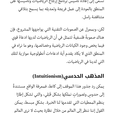
تسعى إلى إعادة تأسيس برنامج إرجاعِ الرياضيات وتأسيسها على
المنطق بالعودة إلى عمل فريجة وتعديله بما يسمح بتلافي
متناقضة راسل.
لكن، وبمعزل عن الصعوبات التقنية التي يواجهها المشروع، فإن
هناك صعوبةً فلسفيةً تتمثل في أن الرياضيات لديها ادعاءٌ قوي
فيما يخص وجود الكيانات الرياضية وخصائصها، وهو ما نراه في
المنطق الذي لا يكاد يقدم أية ادعاءات أنطولوجية موازية لتلك
التي لدينا في الرياضيات.
المذهب الحدسي
(Intuitionism)
يمكن رد جذور هذا الموقف إلى كانط، فمعرفة الواقع مستندةٌ
إلى حدوسٍ وتصوراتٍ نملكها بشكل قَبْلي، والتي تشكل إطارًا
ينظم المعطيات التي تقدمها لنا الخبرة. بشكلٍ مبسط، يمكن
القول إننا ننظر إلى العالم من خلال نظارة بحيث لا نرى العالم