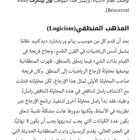
لوصف نظام الأشياء، ويمثل هذا الموقف
بول بينكرف
(Paul
Bencerraf).
المذهب المنطقي
(Logicism)
بعد أن قدم كل من جوسيب بيانو وريتشارد ديدكنيد نظامًا
يشمل أسس الرياضيات في القرن التاسع، ونجاح فريجة في
القيام بذات الشيء فيما يتعلق بالمنطق، ظهرت المنطقانية
بوصفها محاولةً لإرجاع الرياضيات إلى المنطق. وكان فريجة
صاحب المحاولة الأولى لمثل هذا الإرجاع، لكن محاولته فشلت
مع اكتشاف راسل لتناقضٍ في هذه المحاولة (تناقض راسل).
وعليه، فقد بدأ راسل محاولةً أخرى لتنفيذ برنامج الإرجاع عبر
نظريته في الأنماط، ولكنها بدورها عانت مشكلةً تقنيةً تتعلق
بكون عدد الكيانات التي يجب تبديهها يجب أن يكون لا نهائيًّا.
في العصر الحالي، يقدم كريسبان وايت المنطقانية الحديثة التي