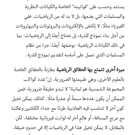
يستند وحسب على “قوانينه” الخاصة والكيانات النظرية
والمسلمات التي يضعها، بل لا بد له من الرياضيات. ففي
الفيزياء مثلًا، لا يُكتفى بالإلكترونات والبروتونات والنيوترونات
من أجل بناء نموذج للذرة، بل نحتاج أيضًا إلى الرياضيات- بما
في ذلك الكيانات الرياضية- بوصفها، أيضًا، جزءً من نظام
المسلمات الذي نعمل على أساسه لتقديم نموذج للذرة.
ميزة أخرى تتمتع بها الحقائق الرياضية
مقارنةً بالحقائق الخاصة
بالعلوم الأخرى، وهي طبيعتها الضرورية. إن”عدد كواكب
المجموعة الشمسية هو ثمانية” لا تبدو حقيقةً ضرورية، فمن
الممكن أن يكون عددها سبعةً أو عشرةً مثلًا. كذلك، يمكن تخيل
كونٍ آخر لا تتناسب فيه الجاذبية طردًا مع جداء الكتلتين وعكسًا
مع مربع المسافة، أو عالمٍ آخر له ثوابت فيزيائية مختلفة. لكن
بالمقابل، لا يمكن تخيل هذا في الرياضيات إلا في حدودٍ ضيقة.