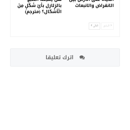
الانقراض والانبعاث
بالزلازل بأيّ شَكْلٍ مِنَ
الْأشْكَال؟ (مترجم)
السابق
التالي
اترك تعليقا