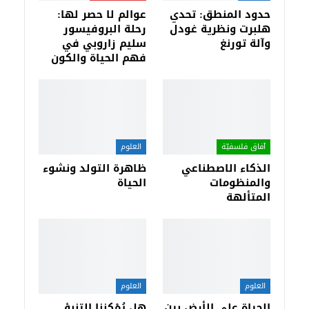
حدود المنطق: تحدي
عوالم لا حصر لها:
هلبرت ونظرية غودل
رحلة البروفيسور
وآلة تورنغ
سليم زاروبي في
فهم الحياة والكون
آفاق فلسفيّة‎
العلوم
الذكاء الاصطناعي
ظاهرة التولد ونشوء
والمنظومات
الحياة
المتألهة
العلوم
العلوم
الحياة على الأرض بين
هل يُمْكِننا التنبؤ