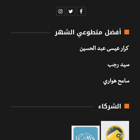
أفضل متطوعي الشهر
كرار عيسى عبد الحسين
سيد رجب
سامح هواري
الشركاء