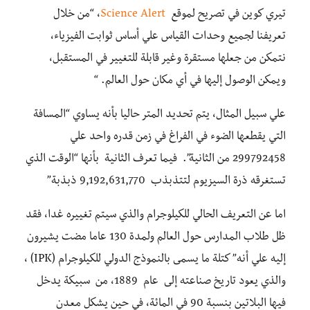
تيري كوين في تصريح لموقع
Science Alert
، “من خلال
تعريفنا لجميع وحدات القياس علي أساس ثوابت الفيزياء،
نتمكن من جعلها مستقرة وغير
قابلة للتغيير
في المستقبل،
ويمكن
الوصول
إليها
في أي مكان حول العالم. “
علي سبيل المثال، يتم تحديد المتر حاليا بأنه يساوي “المسافة
التي يقطعها الضوء في الفراغ في زمن قدره واحد علي
299792458 من الثانية”. فيما ت
عرف
الثانية بأنها “الوقت الذي
تستغرقه
ذرة
السيزيوم لتتذبذب 9,192,631,770 ذبذبة”
اما عن التعريف الحالي للكيلوجرام والذي سيتم تغييره غدا، فقد
ظل طلاب المدارس حول العالم ولمدة 130 عاما مضت يشيرون
إليه علي أنه” كتلة ما
يسمى
بالنموذج الدولي للكيلوجرام (IPK) ،
والذي يعود تاريخ صناعته
إلى
عام 1889، من سبيكة يدخل
فيها البلاتين بنسبة 90 في
المائة، في حين يشكل معدن