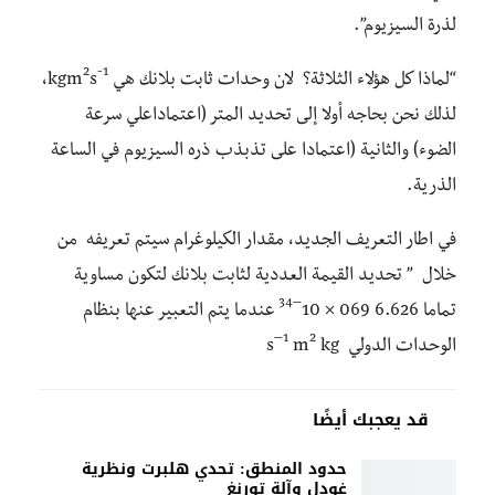
لذرة
السيزيوم”.
2
-1
“لماذا كل هؤلاء الثلاثة؟ لان وحدات ثابت بلانك هي kgm
s
،
لذلك نحن بحاجه أولا إلى تحديد المتر (اعتماداعلي سرعة
الضوء) والثانية (اعتمادا على تذبذب ذره السيزيوم في الساعة
الذرية.
في اطار التعريف الجديد، مقدار الكيلوغرام سيتم تعريفه من
خلال ” تحديد القيمة العددية لثابت بلانك لتكون مساوية
–34
تماما 6.626 069 × 10
عندما يتم التعبير عنها بنظام
–1
2
الوحدات الدولي s
kg
m
قد يعجبك أيضًا
حدود المنطق: تحدي هلبرت ونظرية
غودل وآلة تورنغ