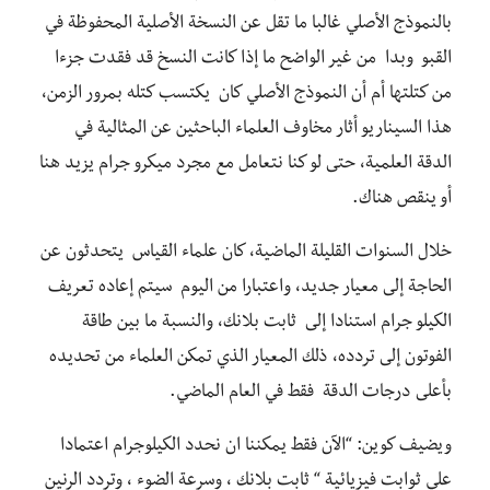
بالنموذج الأصلي غالبا ما تقل عن النسخة الأصلية المحفوظة في
القبو وبدا من غير الواضح ما إذا كانت النسخ قد فقدت جزءا
من كتلتها أم أن النموذج الأصلي كان يكتسب كتله بمرور الزمن،
هذا السيناريو أثار مخاوف العلماء الباحثين عن المثالية في
الدقة العلمية، حتى لو كنا نتعامل مع مجرد ميكرو جرام يزيد هنا
أو ينقص هناك.
خلال السنوات القليلة الماضية، كان علماء القياس يتحدثون عن
الحاجة إلى معيار جديد، واعتبارا من اليوم سيتم إعاده تعريف
الكيلو جرام استنادا إلى ثابت بلانك، والنسبة ما بين طاقة
الفوتون إلى تردده، ذلك المعيار الذي تمكن العلماء من تحديده
بأعلى درجات الدقة فقط في العام الماضي.
ويضيف كوين: “الآن فقط يمكننا ان نحدد الكيلوجرام اعتمادا
علي ثوابت فيزيائية “
ثابت بلانك ،
وسرعة
الضوء ، وتردد الرنين