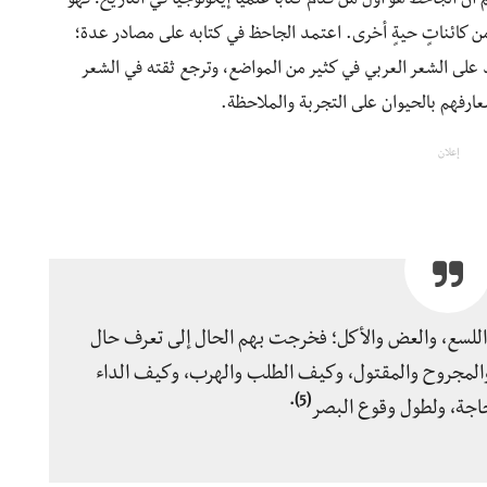
ن الجاحظ هو أول من قدم كتابًا علميًّا إيكولوجيًّا في التاريخ؛ فهو
 من كائناتٍ حيةٍ أخرى. اعتمد الجاحظ في كتابه على مصادر عدة؛
مد على الشعر العربي في كثير من المواضع، وترجع ثقته في الشعر
معارفهم بالحيوان على التجربة والملاحظة.
إعلان
 واللسع، والعض والأكل؛ فخرجت بهم الحال إلى تعرف حال
 والمجروح والمقتول، وكيف الطلب والهرب، وكيف الداء
(5).
حاجة، ولطول وقوع البصر