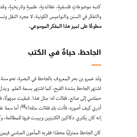
كتبه موضوعاتٍ فلسفيةٍ، عقائديةٍ، علميةٍ وتاريخيةٍ، وقد
والتفكر في السنن والنواميس الكونية، لا مجرد النقل ونس
سطوعًا على تميز هذا المفكر الموسوعي.
الجاحظ، حياةٌ في الكتب
ولد عمرو بن بحر المعروف بالجاحظ في البصرة، نحو سنة
اشتهر الجاحظ بشدة القبح، كما اشتهر بسعة العلم. ويد
حملتني إلى صانع، فقالت له: مثل هذا. فبقيت مبهوتًا، 
(1)
أدري كيف أصوره، فأتت بك فقالت مثله!»
؛ أما سعة ع
إنه كان يكتري دكاكين الكتبيّين ويبيت فيها للمطالعة، وك
كان الجاحظ معتزليًّا محضًا؛ فقربه المأمون العباسي فيمن