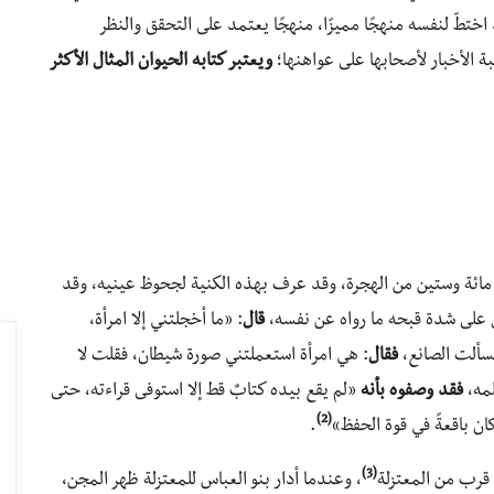
 اختطّ لنفسه منهجًا مميزًا، منهجًا يعتمد على التحقق والنظر
بة الأخبار لأصحابها على عواهنها؛
ويعتبر كتابه الحيوان المثال الأكثر
 مائة وستين من الهجرة، وقد عرف بهذه الكنية لجحوظ عينيه، وقد
ل على شدة قبحه ما رواه عن نفسه،
قال
: «ما أخجلتني إلا امرأة،
فسألت الصانع،
فقال
: هي امرأة استعملتني صورة شيطان، فقلت لا
لمه،
فقد وصفوه بأنه
«لم يقع بيده كتابٌ قط إلا استوفى قراءته، حتى
(2)
ان باقعةً في قوة الحفظ»
.
(3)
 قرب من المعتزلة
، وعندما أدار بنو العباس للمعتزلة ظهر المجن،