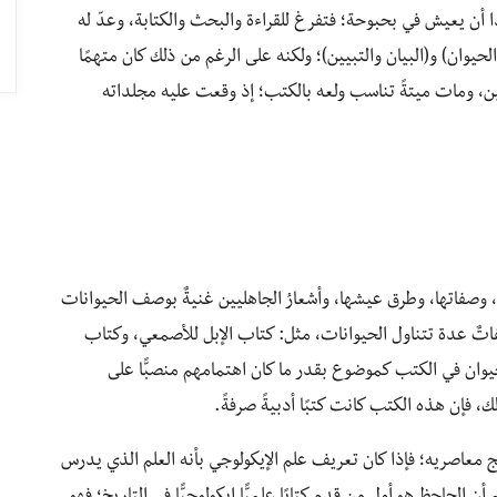
أن يعيش في بحبوحة؛ فتفرغ للقراءة والبحث والكتابة، وعدّ له
حيوان) و(البيان والتبيين)؛ ولكنه على الرغم من ذلك كان متهمًا
، ومات ميتةً تناسب ولعه بالكتب؛ إذ وقعت عليه مجلداته
 وصفاتها، وطرق عيشها، وأشعارُ الجاهليين غنيةٌ بوصف الحيوانات
اتٌ عدة تتناول الحيوانات، مثل: كتاب الإبل للأصمعي، وكتاب
لحيوان في الكتب كموضوع بقدر ما كان اهتمامهم منصبًّا على
، فإن هذه الكتب كانت كتبًا أدبيةً صرفةً.
هج معاصريه؛ فإذا كان تعريف علم الإيكولوجي بأنه العلم الذي يدرس