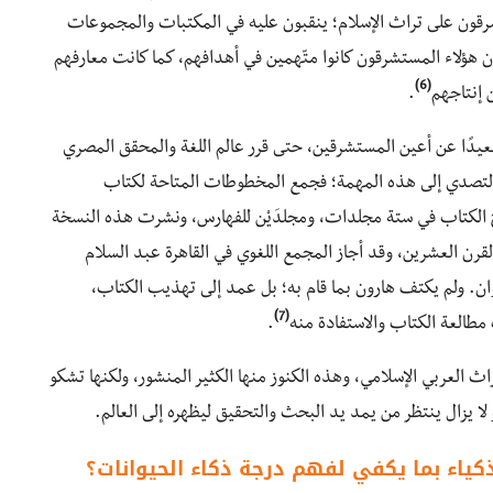
شرقون على تراث الإسلام؛ ينقبون عليه في المكتبات والمجموعات
 هؤلاء المستشرقون كانوا متّهمين في أهدافهم، كما كانت معارفهم
(6)
ن إنتاجهم
.
عيدًا عن أعين المستشرقين، حتى قرر عالم اللغة والمحقق المصري
التصدي إلى هذه المهمة؛ فجمع المخطوطات المتاحة لكتاب
 الكتاب في ستة مجلدات، ومجلدَيْن للفهارس، ونشرت هذه النسخة
ي القرن العشرين، وقد أجاز المجمع اللغوي في القاهرة عبد السلام
تحقيقه لكتاب الحيوان. ولم يكتف هارون بما قام به؛ بل عمد إلى تهذيب الكتاب،
(7)
العة الكتاب والاستفادة منه
.
راث العربي الإسلامي، وهذه الكنوز منها الكثير المنشور، ولكنها تشكو
ا يزال ينتظر من يمد يد البحث والتحقيق ليظهره إلى العالم.
كياء بما يكفي لفهم درجة ذكاء الحيوانات؟