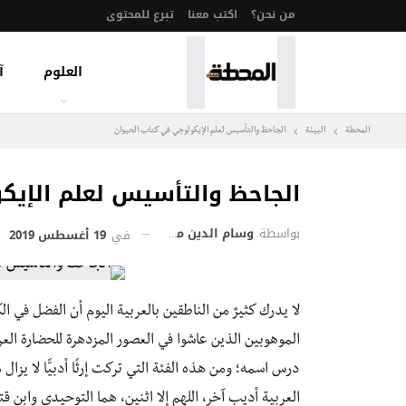
من نحن؟
اكتب معنا
تبرع للمحتوى
العلوم
آ
المحطة
البيئة
الجاحظ والتأسيس لعلم الإيكولوجي في كتاب الحيوان
الجاحظ والتأسيس لعلم الإيك
بواسطة
وسام الدين محمد عبده
في
19 أغسطس 2019
لا يدرك كثيرٌ من الناطقين بالعربية اليوم أن الفضل في ا
الموهوبين الذين عاشوا في العصور المزدهرة للحضارة العر
درس اسمه؛ ومن هذه الفئة التي تركت إرثًا أدبيًّا لا يزال مؤ
العربية أديب آخر، اللهم إلا اثنين، هما التوحيدي وابن 