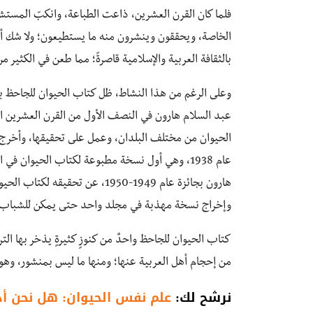
فلما كان القرن العشرين، ذاعت الطباعة، وانكبّ المست
الخاصة، ويحققون وينشرون منه ما يستطيعون؛ ولا شك أن
بالثقافة العربية والإسلامية قاصرةً؛ مما طعن في الكثير م
وعلى الرغم من هذا النشاط، ظل كتاب الحيوان للجاحظ ب
عبد السلام هارون في النصف الأول من القرن العشرين 
الحيوان من مختلف البلدان، وعمل على تحقيقها، وأخرج
عام 1938، وهي أول نسخة مطبوعة لكتاب الحيوان ف
هارون بجائزة عام 1949-1950، عن 
وإخراج نسخة مهذبة في مجلد واحد حتى يمكن للشباب مط
كتاب الحيوان للجاحظ واحدٌ من كنوزٍ كثيرةٍ يذخر بها الت
من إحجام أهل العربية عنها؛ ومنها ما ليس بمنشور، وهو ل
نرشح لك:
علم نفس الحيوان: هل نحن أذ