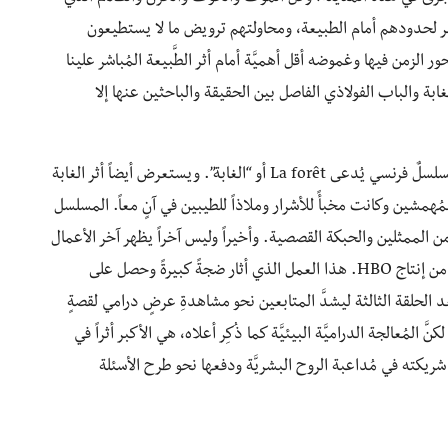
 هو بسبب تجاوز البشر لحدودهم أمام الطبيعة، ومحاولتهم ترويض ما لا يستطيعون
لزمن فيها وغموضه أقل أهميَّة أمام أثر الطَّبيعة المُباشر علينا
بة والباب الفولاذي الفاصل بين الحقيقة والباحثين عنها إلا
ليس هذا العمل الوحيد، فهناك على سبيل المثال أيضاً مسلسلٌ فرنسي يُدعى La forêt أو “الغابة”. ويستعرض أيضاً أثر الغابة
مُهمشين وكانت مخبأً للأشرار وملاذاً للطيبين في آنٍ معاً. المسلسل
من الممثلين والحبكة القصصية. وأخيراً وليس آخراً يظهر آخر الأعمال
البيئيَّة وربَّما أقواها حتى الآن: مسلسل تشيرنوبل القصير من إنتاج HBO. هذا العمل الذي أثار ضجةً كبيرةً وحصل على
عد الحلقة الثالثة ليشدَّ المتابعين نحو مشاهدةِ عرضٍ درامي لقصةٍ
مُعالجة الدراميَّة البيئيَّة كما ذُكِر أعلاه، هي الأكبر أثراً في
 شريكته في مُداعبة الروح البشريَّة ودفعها نحو طرح الأسئلة