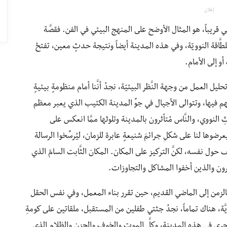
إعلان
الثاني قريباً، هو المثال الأوضح على المنهج البيئي في الفن. فقصَّة
َّاقة النوويّة، وفي هذه المدينة أيضاً ونتيجة حدثٍ معين، تفتحُ
 العمل من وجهة النَّظر البيئيّة، نجدُ أنَّنا أمام منظومةٍ بيئيةٍ
تهم فيها، وتتوالى الأجيال في جوِّ المدينة الكئيب الذي يعبر معظم
ثِ النووي، والنَّاس مُتأثرون بالمدينة وتلوثها ممَّا انعكس على
يعرضوها لنا على شكلِ جرائمَ شنيعةٍ عابرة للزمان، ليُرسِّخوا الرسالة
حول نفسه، لكنَّ التركيز على المكان. المكان الثَّابت السامّ الذي
ون والذين أخفوا المشاكل والتجاوزات.
بالزمن إلى الماضي القديم، حين تقرر بناء المعمل، وفي نفس الحقل
َّة، هناك تماماً، نجدُ جثتي طفلين من المستقبل، ملقاتين على كومةِ
ا جرى في هذه المدينة، وكلَّ الموت والخوف والحزن والظلام الذي