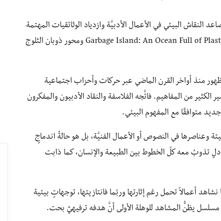
 النقاش البيئي في الأعمال الأدبيَّة وازدياد الوثائقيات المهتمة
بتسليط الضَّوء على المشاكل البيئيَّة والتَّلوث، كوثائقي Garbage Island: An Ocean Full of Plastic ومحور ذوبان الثلوج
 للظهور منذ أواخر القرن الماضي عبر حركات وأحزاب اجتماعية
الكثير من المفاهيم. فاتَّجه الفلاسفة والنقاد الأدبيون والمفكرون
جديد متوافقًا مع المفهوم البيئي.
ئة وعناصرها في النصوص أو الأعمال الفنيَّة، بل هو حالةُ اندماجٍ
تبادلٍ تذوبُ معه كلّ الخطوط بين الطبيعة والإنسان، كما ذابت
نشاهد أعمالاً تحمل رغم إثارتها وربّما فانتازيتها، توجهاتٍ بيئية
مسلسل يظنُّ المشاهد للوهلة الأولى أنَّ هدفه ترفيهيٌ بحت.