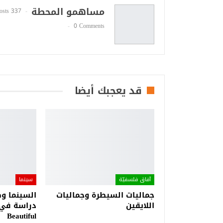
مساهمو المحطة
337 Posts
0 Comments
قد يعجبك أيضا
آفاق فلسفيّة‎
سينما
جماليات السيطرة وجماليات
السينما وص
اللايقين
Beautiful