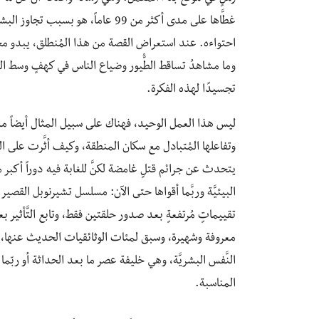
غطَّاها على مدى أكثر من 99 عاماً،
احتواءه. عند استعراض القصة من هذا المُنطلق، يبدو محور ا
وما مشاهدُ تساقط الطُّيور وضياع الناس في كهفٍ وسط الغا
تجسيدًا لهذه الفكرة.
وتفاعلها المُتبادل مع سكان المنطقة، وكيف أثَّرت على ال
يتحدث عن جرائم قتلٍ غامضة لكنَّ للغابة فيه دوراً أكبر 
تقييماتٍ مُرتفعةٍ بعد صدور حلقتين فقط، وتابع التَّأثير ب
معروفة وشهيرة، وسبق لمئات الوثائقيات الحديث عنها، لكنَّ ال
النَّفس البشريَّة، وهي خليفة عصر ما بعد الحداثة أو ربّما
المناسبة.