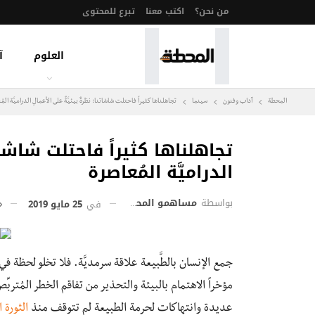
من نحن؟
اكتب معنا
تبرع للمحتوى
العلوم
آ
المحطة
آداب وفنون
سينما
تجاهلناها كثيراً فاحتلت شاشاتنا: نظرةٌ بيئيَّةٌ على الأعمالِ الدراميَّة المُ
تجاهلناها كثيراً فاحتلت شاشاتنا
الدراميَّة المُعاصرة
بواسطة
مساهمو المحطة
في
25 مايو 2019
جمع الإنسان بالطَّبيعة علاقة سرمديَّة. فلا تخلو لحظة في 
مؤخراً الاهتمام بالبيئة والتحذير من تفاقم الخطر المُتربِّ
عديدة وانتهاكات لحرمة الطبيعة لم تتوقف منذ
الثورة ا