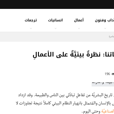
داب وفنون
أعمال
انسانيات
ترجمات
عاصرة
: نظرةٌ بيئيَّةٌ على الأعمالِ
196
تاريخ البشريَّة من تفاعلٍ تبادُلي بين الناس والطبيعة. وقد ازداد
ص بالإنسان والمُتمثل بانهيار النظام البيئي كاملاً نتيجة تجاوزات لا
لصناعيَّة
وحتى اليوم.