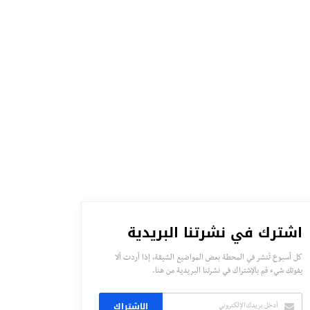
اشترك في نشرتنا البريدية
كل أسبوع تُنشر في المحطة بعض المواضيع الشيقة، إذا أردت ألا
يفوتك شيء قم بالإشتراك في نشرتنا البريدية من هنا.
الاشتراك