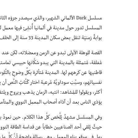
مسلسل Dark الألماني الشهير، والذي سيصدر جزؤه 
المسلسل تدور حول مدينة في ألمانيا أُنشِئ فيها معمل للط
بوابةٌ زمنيّة تنقل بعض سكان المدينة 33 سنة إلى الخلف أو إلى الأمام.
القصة للوهلة الأولى تبدو عن الزمن ومعضلاته، لكن عند تحليل
مُغلقة، مُتمثلة بالمدينة التي يبدو سُكَّانها حبيسي تعاس
قاطنيها عن كرههم لها. المدينة مُتأثرة بكلِّ وضوحٍ بالتَّلو
نفسياتهم، وسبَّبَ سوداويَّة مُرعبة اختار كُتَّابُ النَّص أن 
أكثر، ويقولوا للمُشاهد: انتبه، الزمان يذهب ويروح ويلتف 
يؤذي الناس بعد أن آذاه أصحاب المعمل النووي والمتآمر
وفي المسلسل مشهدٌ يُلَّخص كلَّ هذا الكلام. حين نعودُ 
حيثُ يُلقي أحد الصناعيين خطاباً عن قداسة الطاقة النووي
رملٍ في موقع بناء المعمل. وهي رسالة واضحة أنَّ كلَّ م