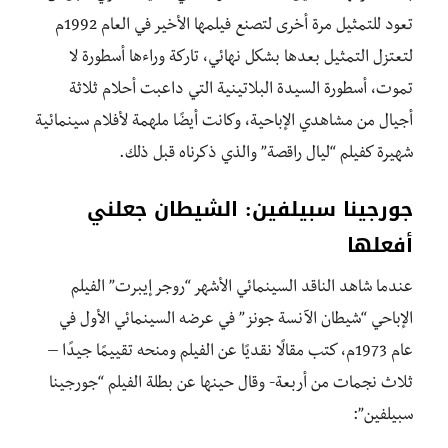
تعود للتمثيل مرة أخرى لتصنع فيلمها الأخير في العام 1992م
لتعتزل التمثيل بعدها بشكل نهائي، تاركة وراءها أسطورة لا
تموت، أسطورة السيدة البلاتينية التي داعبت أحلام ثلاثة
أجيال من مشاهدي الإباحية، وكانت أيضًا ملهمة لأفلام سينمائية
شهيرة كفيلم “ليال راقصة” والذي ذكرناه قبل ذلك.
جورجينا سبيلفين: الشيطان جعلني
أفعلها
عندما شاهد الناقد السينمائي الأشهر “روجر إيبرت” الفيلم
الإباحي “شيطان الآنسة جونز” في عرضه السينمائي الأول في
عام 1973م، كتب مقالًا نقديًا عن الفيلم ومنحه تقييمًا جيدًا –
ثلاث نجمات من أربعة- وقال حينها عن بطلة الفيلم “جورجينا
سبيلفين”: