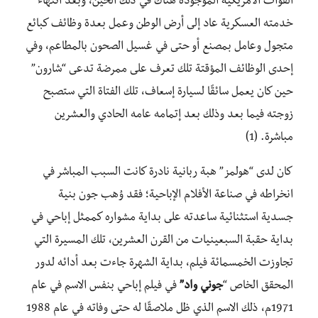
القوات الأمريكية الموجودة هناك في ذلك الحين، وبعد انتهاء
خدمته العسكرية عاد إلى أرض الوطن وعمل بعدة وظائف كبائع
متجول وعامل بمصنع أو حتى في غسيل الصحون بالمطاعم، وفي
إحدى الوظائف المؤقتة تلك تعرف على ممرضة تدعى “شارون”
حين كان يعمل سائقًا لسيارة إسعاف، تلك الفتاة التي ستصبح
زوجته فيما بعد وذلك بعد إتمامه عامه الحادي والعشرين
مباشرة. (1)
كان لدى “هولمز” هبة ربانية نادرة كانت السبب المباشر في
انخراطه في صناعة الأفلام الإباحية؛ فقد وُهب جون بنية
جسدية استثنائية ساعدته على بداية مشواره كممثل إباحي في
بداية حقبة السبعينيات من القرن العشرين، تلك المسيرة التي
تجاوزت الخمسمائة فيلم، بداية الشهرة جاءت بعد أدائه لدور
المحقق الخاص “
جوني واد”
في فيلم إباحي بنفس الاسم في عام
1971م، ذلك الاسم الذي ظل ملاصقًا له حتى وفاته في عام 1988