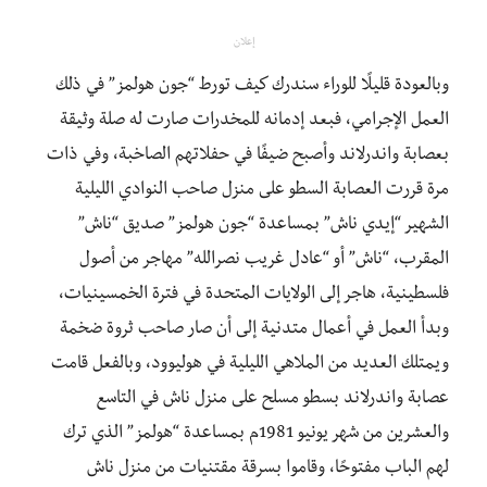
إعلان
وبالعودة قليلًا للوراء سندرك كيف تورط “جون هولمز” في ذلك
العمل الإجرامي، فبعد إدمانه للمخدرات صارت له صلة وثيقة
بعصابة واندرلاند وأصبح ضيفًا في حفلاتهم الصاخبة، وفي ذات
مرة قررت العصابة السطو على منزل صاحب النوادي الليلية
الشهير “إيدي ناش” بمساعدة “جون هولمز” صديق “ناش”
المقرب، “ناش” أو “عادل غريب نصرالله” مهاجر من أصول
فلسطينية، هاجر إلى الولايات المتحدة في فترة الخمسينيات،
وبدأ العمل في أعمال متدنية إلى أن صار صاحب ثروة ضخمة
ويمتلك العديد من الملاهي الليلية في هوليوود، وبالفعل قامت
عصابة واندرلاند بسطو مسلح على منزل ناش في التاسع
والعشرين من شهر يونيو 1981م بمساعدة “هولمز” الذي ترك
لهم الباب مفتوحًا، وقاموا بسرقة مقتنيات من منزل ناش