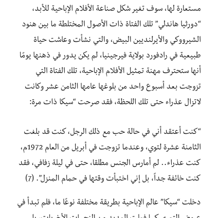
مستعارة لها، سوف تغير شكل صناعة الأفلام الإباحية للأبد،
“دورثيا هاندلي” تلك الفتاة ذات الأصول المختلطة ما بين هنود
الشيرووكي والأيرلنديين البيض، والتي نشأت وعاشت حياة
طبيعية في رادفورد بولاية فيرجينيا، لم يكن يدور في ذهنها يومًا
أنها ستحترف مهنة تمثيل الأفلام الإباحية، تلك الفتاة التي
تزوجت بعد أسبوع واحد من بلوغها عامها الثامن عشر وكانت
لاتزال عذراء حتى تلك اللحظة، فقد صرحت “سيكا ذات مرة:
“كنت أعتقد أني في حالة حب مع ذلك الرجل، كنت قد بلغت
الثامنة عشرة لتوي، وعندما تزوجت في أبريل من العام 1972م،
كنت عذراء.. لم أمارس الجنس مطلقا، حتى في ليلة زفافي، فقد
كنت خائفة جداً، بل إني اختبأت وقتها في حمام المنزل”. (7)
دخلت “سيكا” عالم الإباحية بطريقة مختلفة نوعًا ما، فلم تبدأ في