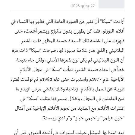
27 يوليو 2026
أرادت “سيكا” أن تغير من الصورة العامة التي تظهر بها النساء في
أفلام البورنو، فقد كن يظهرن بدون مكياج وبشعر أشعث، حتى
ظهرت على الشاشة تلك السيدة حسنة المظهر ذات الشعر
البلاتيني والذي صار علامة مميزة لها، صرحت “سيكا” ذات مرة
أن اللون البلاتيني لم يكن لون شعرها الأصلي، ولكن جاء نتيجة
خطأ في اعداد صبغة الشعر، بدأت “سيكا” في مجال الأفلام
الأباحية عام 1977م واستمرت حتى عام 1982م ثم توقفت لفترة
طويلة عن العمل بالأفلام الإباحية وذلك لتفشي مرض الإيدز ما
بين العاملين في المجال، وخلال مسيراتها مثلت “سيكا” في
عشرات الأفلام مع العديد من نجوم الأفلام الإباحية من أمثال
“جون هولمز” و”جيمي جيلز” و”راندي ويست”.
بعد اعتزالها التمثيل عملت لسنوات في أندية التعري، قبل أن