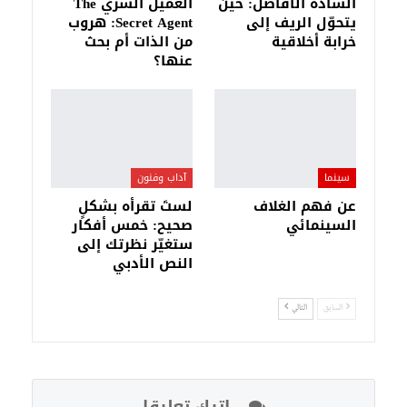
السادة الأفاضل: حين
العميل السري The
يتحوّل الريف إلى
Secret Agent: هروب
خرابة أخلاقية
من الذات أم بحث
عنها؟
سينما
آداب وفنون
عن فهم الغلاف
لستَ تقرأه بشكلٍ
السينمائي
صحيح: خمس أفكار
ستغيّر نظرتك إلى
النص الأدبي
السابق
التالي
اترك تعليقا