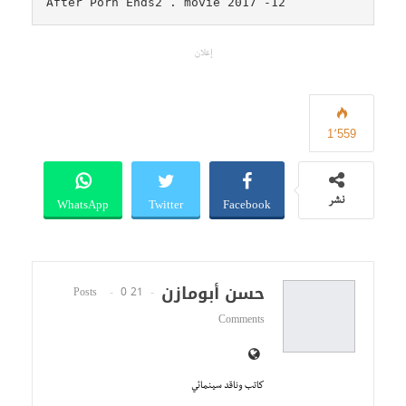
12- After Porn Ends2 . movie 2017
إعلان
1٬559
WhatsApp
Twitter
Facebook
نشر
حسن أبومازن
0
21 Posts
Comments
كاتب وناقد سينمائي