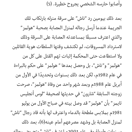
وأصابوا حارسه الشخصي يجروح خطيرة. (5)
بعد ذلك بيومين رد “ناش” على سرقة منزله بارتكاب تلك
الجريمة عندما أرسل رجاله لمنزل العصابة بصحبة “هولمز”
والذي اعترف مسبقًا بمساعدته العصابة على السرقة وذلك
لاسترداد المسروقات، لم تكتشف وقتها السلطات هوية القاتلين
ولا استطاعت حتى المحكمة إثبات تهم القتل على كل من
“هولمز” و”ناش”، بل وحصل بعدها ” هولمز” على حكم بالبراءة
في عام 1982م، لكن بعد ذلك بسنوات وتحديدًا في الأول من
أبريل عام 1988م وبعد شهر واحد من وفاة “هولمز”، صرحت
زوجته السابقة “شارون” في حديثها لصحيفة “لوس أنجليس
تايمز” بأن “هولمز” قد وصل بيته في صباح الأول من يوليو
1981م بملابس ملطخة بالدماء واعترف لها بأنه قاد رجال “ناش”
لمنزل العصابة بل وشهد مصرعهم أمام عينه(6)، بعد ذلك