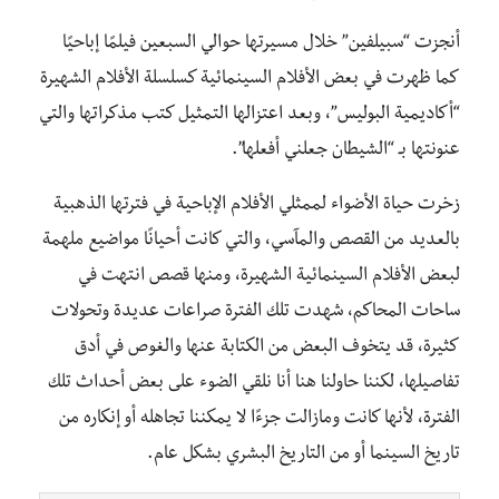
أنجزت “سبيلفين” خلال مسيرتها حوالي السبعين فيلمًا إباحيًا
كما ظهرت في بعض الأفلام السينمائية كسلسلة الأفلام الشهيرة
“أكاديمية البوليس”، وبعد اعتزالها التمثيل كتب مذكراتها والتي
عنونتها بـ “الشيطان جعلني أفعلها”.
زخرت حياة الأضواء لممثلي الأفلام الإباحية في فترتها الذهبية
بالعديد من القصص والمآسي، والتي كانت أحيانًا مواضيع ملهمة
لبعض الأفلام السينمائية الشهيرة، ومنها قصص انتهت في
ساحات المحاكم، شهدت تلك الفترة صراعات عديدة وتحولات
كثيرة، قد يتخوف البعض من الكتابة عنها والغوص في أدق
تفاصيلها، لكننا حاولنا هنا أنا نلقي الضوء على بعض أحداث تلك
الفترة، لأنها كانت ومازالت جزءًا لا يمكننا تجاهله أو إنكاره من
تاريخ السينما أو من التاريخ البشري بشكل عام.