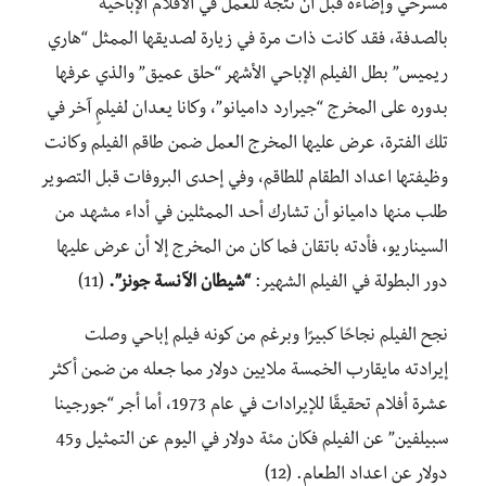
مسرحي وإضاءة قبل أن تتجه للعمل في الأفلام الإباحية
بالصدفة، فقد كانت ذات مرة في زيارة لصديقها الممثل “هاري
ريميس” بطل الفيلم الإباحي الأشهر “حلق عميق” والذي عرفها
بدوره على المخرج “جيرارد داميانو”، وكانا يعدان لفيلمٍ آخر في
تلك الفترة، عرض عليها المخرج العمل ضمن طاقم الفيلم وكانت
وظيفتها اعداد الطقام للطاقم، وفي إحدى البروفات قبل التصوير
طلب منها داميانو أن تشارك أحد الممثلين في أداء مشهد من
السيناريو، فأدته باتقان فما كان من المخرج إلا أن عرض عليها
دور البطولة في الفيلم الشهير:
“شيطان الآنسة جونز”.
(11)
نجح الفيلم نجاحًا كبيرًا وبرغم من كونه فيلم إباحي وصلت
إيرادته مايقارب الخمسة ملايين دولار مما جعله من ضمن أكثر
عشرة أفلام تحقيقًا للإيرادات في عام 1973، أما أجر “جورجينا
سبيلفين” عن الفيلم فكان مئة دولار في اليوم عن التمثيل و45
دولار عن اعداد الطعام. (12)