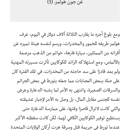
عن جون هولمز. (3)
ومع بلوغ أجره ما يقارب الثلاثة آلاف دولار في اليوم، عرف
هولمز طريقه للخمور والمخدرات، ورسم لنفسه هيئة تميزه عن
أقرانه من الممثلين، سيارة فارهة، خواتم من الذهب مرصعة
بالألماس، ومع استهلاكه الزائد للكوكايين تأثرت مسيرته المهنية
ولم يعد قادرًا على سد حاجته من المخدرات، في تلك الفترة كان
على صلة ببعض العصابات مما جعله يتورط في بعض الجرائم
والسرقات الصغيرة، وانتهى به الأمر لما يشبه الدعارة وعرض
نفسه للجنس مقابل المال، بل وصل به الأمر لإجبار عشيقته
والتي كانت لاتزال قاصرًا وقتها، على ممارسة الدعارة حتى
يستطيع توفير الكوكايين الكافي لهما، لكن كانت سقطته الأكبر
عندما تورط في جريمة قتل وسرقة هزت أركان الولايات المتحدة