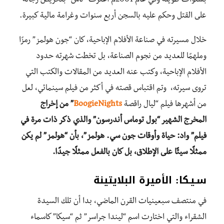
بسنوات طويلة وفي عام 2001م اعترف “ناش” بتحريض رجاله
على القتل وحكم عليه بالسجن أربع سنوات وغرامة مالية كبيرة.
خلال مسيرته في صناعة الأفلام الإباحية، كان “جون هولمز” رمزًا
وملهمًا للعديد من نجوم الصناعة، بل تخطت شهرته حدود
الأفلام الإباحية، وكتب عنه العديد من المقالات والكتب التي
تروى سيرته، وتم اقتباس قصته في أكثر من فيلم سينمائي، لعل
من أشهرها فيلم “ليال راقصة
Nights
oogie
B
” من إخراج
المخرج الشهير “بول توماس أندرسون” والذي ذكر ذات مرة في
فيلم” واد: حياة وأوقات جون سي. هولمز”، بأن “هولمز” لم يكن
ممثلًا سيئًا على الإطلاق، بل كان بالفعل ممثلً
ا جيدًا.
سـيـكا: الأميرة البلايتينة
في منتصف سبعينيات القرن الماضي، بدا أن تلك السيدة
الشقراء والتي اختارت اسم “ليندا جراسر” ثم “سيكا” كاسماء