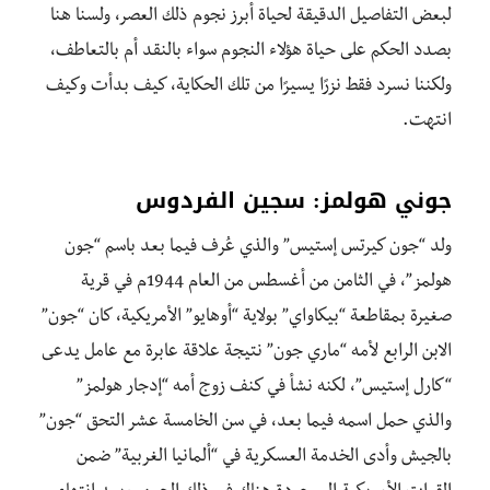
لبعض التفاصيل الدقيقة لحياة أبرز نجوم ذلك العصر، ولسنا هنا
بصدد الحكم على حياة هؤلاء النجوم سواء بالنقد أم بالتعاطف،
ولكننا نسرد فقط نزرًا يسيرًا من تلك الحكاية، كيف بدأت وكيف
انتهت.
جوني هولمز: سجين الفردوس
ولد “جون كيرتس إستيس” والذي عُرف فيما بعد باسم “جون
هولمز”، في الثامن من أغسطس من العام 1944م في قرية
صغيرة بمقاطعة “بيكاواي” بولاية “أوهايو” الأمريكية، كان “جون”
الابن الرابع لأمه “ماري جون” نتيجة علاقة عابرة مع عامل يدعى
“كارل إستيس”، لكنه نشأ في كنف زوج أمه “إدجار هولمز”
والذي حمل اسمه فيما بعد، في سن الخامسة عشر التحق “جون”
بالجيش وأدى الخدمة العسكرية في “ألمانيا الغربية” ضمن