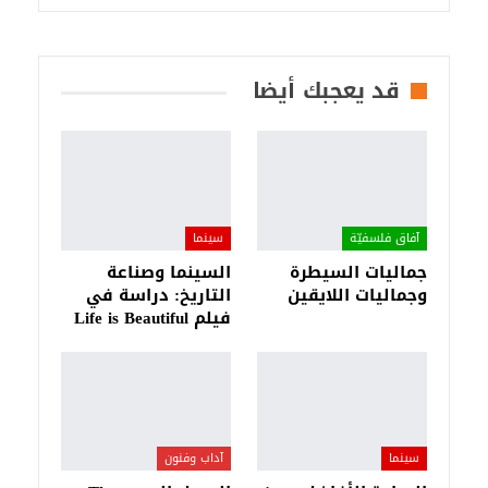
قد يعجبك أيضا
آفاق فلسفيّة‎
سينما
جماليات السيطرة
السينما وصناعة
وجماليات اللايقين
التاريخ: دراسة في
فيلم Life is Beautiful
سينما
آداب وفنون