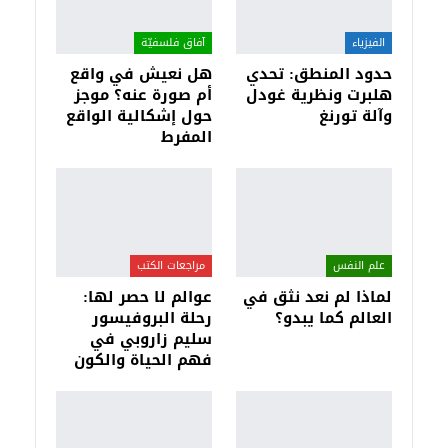
الفيزياء
آفاق فلسفيّة‎
حدود المنطق: تحدي
هل نعيش في واقع
هلبرت ونظرية غودل
أم صورة عنه؟ موجز
وآلة تورنغ
حول إشكالية الواقع
المفرط
علم النفس
مراجعات الكتب
لماذا لم نعد نثق في
عوالم لا حصر لها:
العالم كما يبدو؟
رحلة البروفيسور
سليم زاروبي في
فهم الحياة والكون