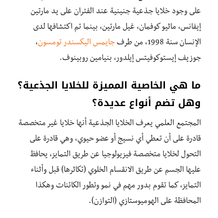
على وجود خلايا جذعية جنينية عند الفئران على يد مارتين
إيفانس، ماثيو كوفمان، غيل مارتين، بينما تم اكتشافها لدى
الإنسان سنة 1998، من طرف
جايمس اليكسندر تومسون
،
جوزيف إيستوكوفيتس إيلدور، بنيامين روبينوف.
ما هي الخاصية المميزة للخلايا الجذعية؟
وهل تضم أنواع عديدة؟
المجتمع العلمي يعرف الخلايا الجذعية أنها خلايا غير متخصصة
قادرة على أن تعطي أي نسيج أو عضو حيوي، وهي قادرة على
التحول لخلايا متخصصة فيزيولوجيا عن طريق التمايز، يحافظ
عليها الجسم عن طريق الانقسام الخلوي (تكاثرها) قبل وأثناء
التمايز، كما تقوم بدور مهم في نمو وتطور الكائنات وهكذا
المحافظة على الهوميوستازي (التوازن).