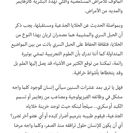
المألوف للأمراض المستعصية واللتي تهدد البشرية كالزهايمر
والعديد من الأمراض.
وبمواصلة الحديث عن الخلايا الجذعية ومستقبلها، يجب ذكر
أن الحبل السري والمشيمة هما مصدران ثريان بهذا النوع من
الخلايا، فثقافة الحفاظ على الحبل السري باتت من بين المواضيع
المتداولة كما أننا ندرك بأن العلوم التجريبية تمشي بوتيرة
رائعة، تمكننا من توقع الكثير من الأشياء قد يصل إليها العلم بل
وقد يتخطاها بأشواط خرافية.
فهل يا ترى بعد عشرات السنين سيأتي إنسان للوجود كلما واجه
مشكل في وظائفه الفيزيولوجية ومصاعب من زهايمر أو تسمم
الكبد أو سكري.. سيلجأ لبنكه حيث توجد خزينة خلاياه
الجذعية، فيقوم طبيبه بترميم أضرار كبده أو أي عضو آخر تضرر؟
أي أن يكون للإنسان حلول ترافقه منذ الصغر، وكلما واجه مرضا