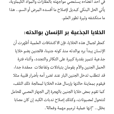
في أحد أعضاءه يستعصي مواجهته بالعقارات والمواد الكيماوية،
يأتي الحل البنكي كبديل لإصلاح ما أفسده المرض أو السم.. هذا
ما ستكشفه وتيرة تطور العلم.
الخلايا الجذعية بر الإنسان بوالدته:
كعطر لجمال هذه الخلايا، فإن الاكتشافات العلمية أظهرت أن
الإنسان يبدأ بره بوالدته منذ كونه جنينا، فالجنين يضم خلايا
جذعية تتميز بقدرة كبيرة على التكاثر والتجدد، وأثناء فترة
الحمل الجنين والأم يقومان بتبادلات وتفاعلات معقدة جدا،
قد تتطلب تدخل الجنين البار عند تضرر أمه بأضرار قلبية مثلا
فيقوم بمعاينة حالتها بإرسال هذه الخلايا لمعالجة ذلك التلف،
كما تقوم بعض خلايا الجنين بالهجرة إلى الجهاز العصبي للحامل
لتتحول لعصبونات، وكذلك إصلاح ندبات الكبد إن كان مصابا
بخلل.. ”إنها عملية ترميم مهمة وفعالة”.