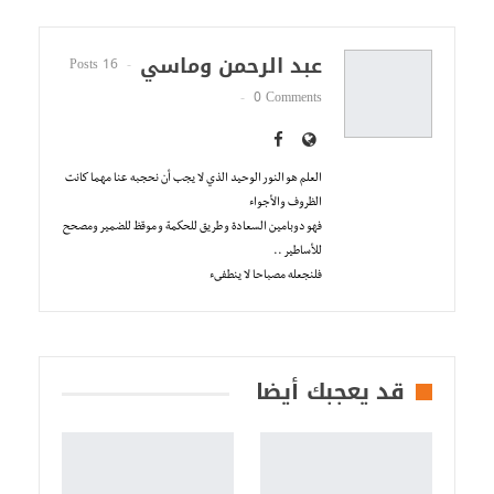
عبد الرحمن وماسي
16 Posts
0 Comments
العلم هو النور الوحيد الذي لا يجب أن نحجبه عنا مهما كانت
الظروف والأجواء
فهو دوبامين السعادة و طريق للحكمة و موقظ للضمير ومصحح
للأساطير ..
فلنجعله مصباحا لا ينطفىء
قد يعجبك أيضا