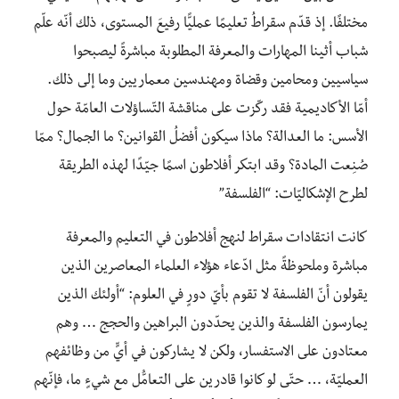
مختلفًا. إذ قدّم سقراطُ تعليمًا عمليًّا رفيعَ المستوى، ذلك أنّه علّم
شباب أثينا المهارات والمعرفة المطلوبة مباشرةً ليصبحوا
سياسيين ومحامين وقضاة ومهندسين معماريين وما إلى ذلك.
أمّا الأكاديمية فقد ركّزت على مناقشة التّساؤلات العامّة حول
الأسس: ما العدالة؟ ماذا سيكون أفضلُ القوانين؟ ما الجمال؟ ممّا
صُنِعت المادة؟ وقد ابتكر أفلاطون اسمًا جيّدًا لهذه الطريقة
لطرح الإشكاليّات: “الفلسفة”
كانت انتقادات سقراط لنهج أفلاطون في التعليم والمعرفة
مباشرة وملحوظةً مثل ادّعاء هؤلاء العلماء المعاصرين الذين
يقولون أنّ الفلسفة لا تقوم بأيّ دورٍ في العلوم: “أولئك الذين
يمارسون الفلسفة والذين يحدّدون البراهين والحجج … وهم
معتادون على الاستفسار، ولكن لا يشاركون في أيٍّ من وظائفهم
العمليّة، … حتّى لو كانوا قادرين على التعامُّل مع شيءٍ ما، فإنّهم