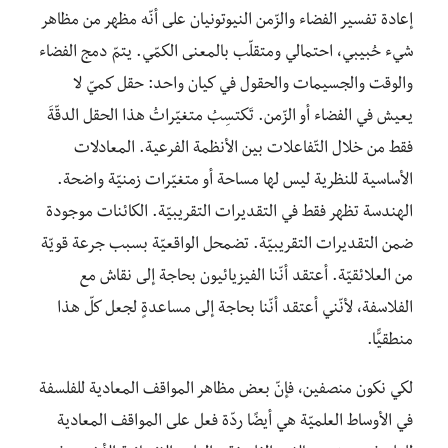
إعادة تفسير الفضاء والزّمن النيوتونيان على أنّه مظهر من مظاهر
شيء حُبيبي، احتمالي ومتقلّب بالمعنى الكمّي. يتمّ دمج الفضاء
والوقت والجسيمات والحقول في كيان واحد: حقل كميّ لا
يعيش في الفضاء أو الزّمن. تَكتسِبُ متغيّراتُ هذا الحقل الدقّةَ
فقط من خلال التّفاعلات بين الأنظمة الفرعية. المعادلات
الأساسية للنظرية ليس لها مساحة أو متغيّرات زمنيّة واضحة.
الهندسة تظهر فقط في التقديرات التقريبيّة. الكائنات موجودة
ضمن التقديرات التقريبيّة. تضمحل الواقعيّة بسبب جرعة قويّة
من العلائقيّة. أعتقد أنّنا الفيزيائيون بحاجة إلى نقاش مع
الفلاسفة، لأنّني أعتقد أنّنا بحاجة إلى مساعدةٍ لجعل كلّ هذا
منطقيًّا.
لكي نكون منصفين، فإنّ بعض مظاهر المواقف المعادية للفلسفة
في الأوساط العلميّة هي أيضًا ردّة فعل على المواقف المعادية