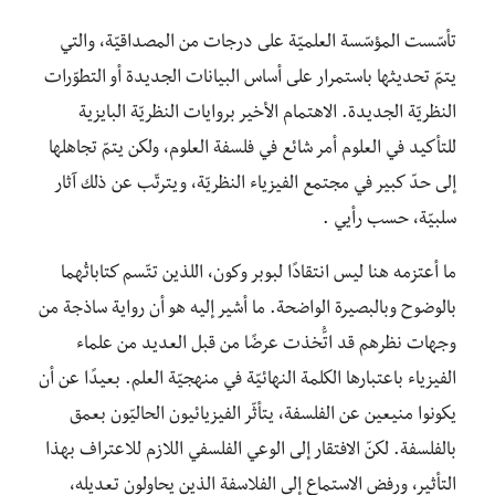
تأسّست المؤسّسة العلميّة على درجات من المصداقيّة، والتي
يتمّ تحديثها باستمرار على أساس البيانات الجديدة أو التطوّرات
النظريّة الجديدة. الاهتمام الأخير بروايات النظريّة البايزية
للتأكيد في العلوم أمر شائع في فلسفة العلوم، ولكن يتمّ تجاهلها
إلى حدّ كبير في مجتمع الفيزياء النظريّة، ويترتّب عن ذلك آثار
سلبيّة، حسب رأيي .
ما أعتزمه هنا ليس انتقادًا لبوبر وكون، اللذين تتّسم كتاباتُهما
بالوضوح وبالبصيرة الواضحة. ما أشير إليه هو أن رواية ساذجة من
وجهات نظرهم قد اتُّخذت عرضًا من قبل العديد من علماء
الفيزياء باعتبارها الكلمة النهائيّة في منهجيّة العلم. بعيدًا عن أن
يكونوا منيعين عن الفلسفة، يتأثّر الفيزيائيون الحاليّون بعمق
بالفلسفة. لكنّ الافتقار إلى الوعي الفلسفي اللازم للاعتراف بهذا
التأثير، ورفض الاستماع إلى الفلاسفة الذين يحاولون تعديله،