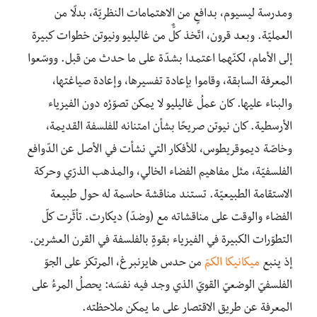
ومدرسة ليسيوم، بدافعٍ من الاهتمامات النظريّة، بدلًا من
العمليّة. وبعد قرون، اتّخذ كلٌّ من غاليليو ونيوتن خطوات كبيرة
إلى الأمام، لكنّهما اعتمدا بشدّة على ما حدث من قبل. ووسّعوا
المعرفة السابقة، وقاموا بإعادة تفسيرها، وإعادة صياغتها،
والبناء عليها. كان عملُ غاليليو لا يمكن تصوّرُه دون الفيزياء
الأرسطية. كان نيوتن صريحًا بشأن امتنانه للفلسفة القديمة،
وخاصّة ديموقريطوس، للأفكار التي نشأت في الأصل عن الدّوافع
الفلسفيّة، مثل مفاهيم الفضاء الخالي، والمذهب الذرّي وحركة
الاستقامة الطبيعيّة. تستند مناقشة حاسمة له حول طبيعة
الفضاء والوقت على مناقشاته مع (وضدّ) ديكارت. تأثّرت كلّ
التطوّرات الكبيرة في الفيزياء بقوةٍ بالفلسفة في القرن العشرين.
إذ ينبع
ميكانيكا الكمّ
من حدس هايزنبرغ، المرتكز على الجوّ
الفلسفيّ الوضعيّ القويّ الذي وجد فيه نفسَه: يحصلُ المرءُ على
المعرفة عن طريق الاقتصار على ما يمكن ملاحظته.