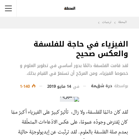
المحطة
ترجمات
الفيزياء في حاجة للفلسفة
والعكس صحيح
لقد قامت الفلسفة دائمًا بدور أساسي في تطوير العلوم و
خصوصا الفيزياء، ومن المرجّح أن تستمرّ في القيام بذلك.
بواسطة
درة شڨمة
في
14 مايو 2019
1٬140
لقد كان دائمًا للفلسفة، ولا زال، تأثيرٌ كبيرٌ على الفيزياء أكبرُ ممّا
كان يُفترَض وجودُه عمومًا، على عكس الادّعاءات المتعلّقة
بعدم صلة الفلسفة بالعلوم. لقد ترتّبت عن إيديولوجيّة حاليّة