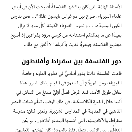
الأسئلة الهامّة التي كان يناقشها الفلاسفةُ أصبحت الآن في أيدي
علماء الفيزياء. صرّح نيل دو غراس تايسون علنًا: “… نحن ندرس
الكون المتمدّد، … و ندرس الفيزياء الكميّة، كلّ منها لا يزال
بعيدًا عن ما يمكنكم استنتاجه من كرسي مزوّد بذراعين إذ أصبح
مجتمع الفلاسفة جوهريًّا قديمًا بأكمله.” لا أتّفق مع ذلك.
دور الفلسفة بين سقراط وأفلاطون
قامت الفلسفة دائمًا بدور أساسيٍّ في تطوير العلوم وخاصةً
الفيزياء، ومن المرجَّح أن تستمرّ في القيام بذلك الدور. هذا
نقاشٌ طويُل الأمد. فقد عُرِضَ فصلٌ أوّليٌّ ممتعٌ من النقاش في
أثينا خلال الفترة الكلاسيكية. في ذلك الوقت، تعلّم شبابُ العصر
الذهبيّ في المدينة في المدارس الشّهيرة. وتميّز اثنان: مدرسة
سقراط، والأكاديميّة، التي أسّسها المدعو أفلاطون. لم يكن
التنافُّس بين الاثنين يتعلّق فقط بالجودة: كان نهجُهم التّعليميّ