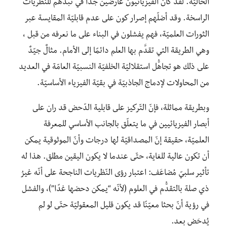
الحاليّة. لقد كان الفيزيائيون عارضين جدًا في نبذهم للنظريات
الراسخة. وقد أضلّهم إصرار كون على عدم قابليّة المقايسة عبر
الثورات العلميّة، فهم يفشلون في البناء على ما نعرفه من قبل ،
وهي الطريقة التي تقدَّم بها العلم دائمًا إلى الأمام. مثالٌ جيّدٌ
على ذلك هو تجاهُّل استقلاليّة الخلفيّة النسبيّة العامّة في العديد
من المحاولات لإدماج الجاذبيّة في بقيّة الفيزياء الأساسيّة.
وبطريقة مماثلة، فإنّ التّركيز على قابلية الدّحض قد ران على
أبصار الفيزيائيين في ما يتعلّق بالجانب الأساسي للمعرفة
العلميّة، حقيقة إنّ المصداقيّة لها درجات وأنّ الموثوقية يمكن
أن تكون عالية للغاية، حتّى عندما لا يكون اليقين مطلق. هذا له
تأثير سلبيّ مُضاعَف: اعتبار رؤى النّظريات الناجحة على أنّه غيرُ
ذي صلة بالتقدُّم في العلوم (لأنّه “يمكن دحضها غدًا”)، والفشل
في رؤية أنّ بحثا معيّنًا قد يكون قليل المعقوليّة حتّى لو لم
يُدحَض بعد.