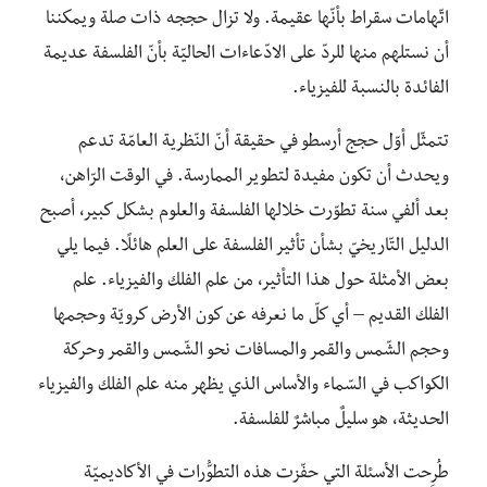
اتّهامات سقراط بأنّها عقيمة. ولا تزال حججه ذات صلة ويمكننا
أن نستلهم منها للردّ على الادّعاءات الحاليّة بأنّ الفلسفة عديمة
الفائدة بالنسبة للفيزياء.
تتمثّل أوّل حجج أرسطو في حقيقة أنّ النّظرية العامّة تدعم
ويحدث أن تكون مفيدة لتطوير الممارسة. في الوقت الرّاهن،
بعد ألفي سنة تطوّرت خلالها الفلسفة والعلوم بشكل كبير، أصبح
الدليل التّاريخيّ بشأن تأثير الفلسفة على العلم هائلًا. فيما يلي
بعض الأمثلة حول هذا التأثير، من علم الفلك والفيزياء. علم
الفلك القديم – أي كلّ ما نعرفه عن كون الأرض كرويّة وحجمها
وحجم الشّمس والقمر والمسافات نحو الشّمس والقمر وحركة
الكواكب في السّماء والأساس الذي يظهر منه علم الفلك والفيزياء
الحديثة، هو سليلٌ مباشرٌ للفلسفة.
طُرِحت الأسئلة التي حفّزت هذه التطوُّرات في الأكاديميّة