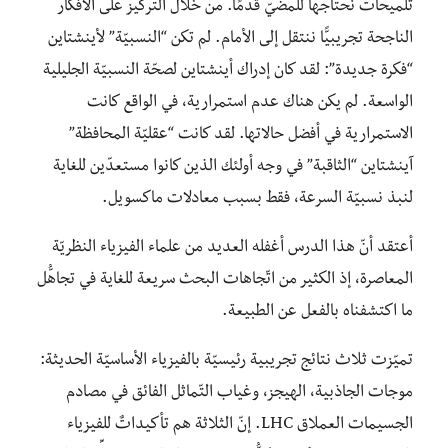
تلميحات نحتاجها للمضيّ قدمًا. من خلال التركيز على الأفكار
الناجحة تجريبيًّا ننتقل إلى الأمام. لم تكن “النسبيّة” لأينشتاين
“فكرة جديدة”: لقد كان إدراك أينشتاين لصحّة النسبيّة الجليلية
الواسعة. لم يكن هناك عدم استمرارية، في الواقع كانت
الاستمرارية في أفضل حالاتها. لقد كانت “عقليّة المحافظة”
آينشتاين “الثاقبة” في وجه أولئك الذين كانوا مستعدّين للغاية
لنبذ نسبيّة السرعة، فقط بسبب معادلات ماكسويل.
أعتقد أنّ هذا الدرس أغفله العديد من علماء الفيزياء النظريّة
المعاصرة، إذ الكثير من اتّجاهات البحث سريعة للغاية في تجاهُّل
ما اكتشفناه بالفعل عن الطبيعة.
تميّزت ثلاث نتائج تجريبية رئيسيّة بالفيزياء الأساسيّة الحديثة:
موجات الجاذبية، الهيجز، وغياب التّماثل الفائق في مصادم
الجسيمات العملاق LHC. إنّ الثلاثة هم تأكيداتٌ للفيزياء