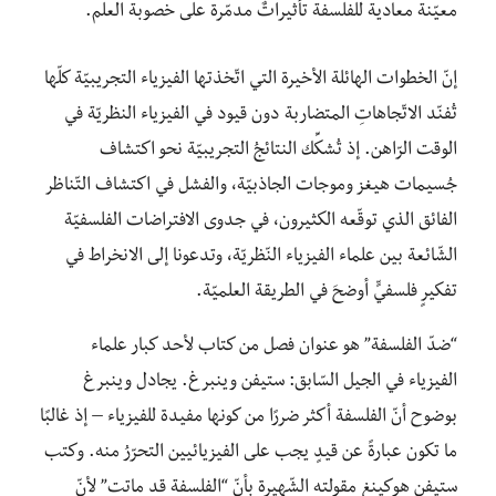
معيّنة معادية للفلسفة تأثيراتٌ مدمّرة على خصوبة العلم.
إنّ الخطوات الهائلة الأخيرة التي اتّخذتها الفيزياء التجريبيّة كلّها
تُفنّد الاتّجاهاتِ المتضاربة دون قيود في الفيزياء النظريّة في
الوقت الرّاهن. إذ تُشكِّك النتائجُ التجريبيّة نحو اكتشاف
جُسيمات هيغز وموجات الجاذبيّة، والفشل في اكتشاف التّناظر
الفائق الذي توقّعه الكثيرون، في جدوى الافتراضات الفلسفيّة
الشّائعة بين علماء الفيزياء النّظريّة، وتدعونا إلى الانخراط في
تفكيرٍ فلسفيٍّ أوضحَ في الطريقة العلميّة.
“ضدّ الفلسفة” هو عنوان فصل من كتاب لأحد كبار علماء
الفيزياء في الجيل السّابق: ستيفن وينبرغ. يجادل وينبرغ
بوضوح أنّ الفلسفة أكثر ضررًا من كونها مفيدة للفيزياء – إذ غالبًا
ما تكون عبارةً عن قيدٍ يجب على الفيزيائيين التحرّرُ منه. وكتب
ستيفن هوكينغ مقولته الشّهيرة بأنّ “الفلسفة قد ماتت” لأنّ