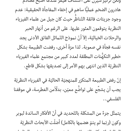
ولكنّ تركيز سيرن على اكتشاف هيغز عندما أصبح مصادم
هادرون الضخم عمليًّا ساهم في إخفاء المفاجأة الحقيقية: عدم
وجود جزيئات فائقة التّناظُّر حيث كان جيل من علماء الفيزياء
النظرية يتوقعون العثور عليها. على الرغم من أنهار الحبر
والرحلات الخياليّة، إلاّ أنّ نموذج التّماثل الفائق الأدنى يجد
نفسه فجأة في صعوبة. لذا مرّةً أخرى، رفضت الطبيعة بشكل
خطير التكهُّنات المطلقة لعدد كبير من مجتمع علماء الفيزياء
النظريّة الذين انتهى بهم الأمر إلى تصديقها بشكل قاطع.
إنّ رفض الطبيعة المتكرّر للمنهجيّة الحاليّة في الفيزياء النظريّة
يجب أن يشجِّع على تواضُّع معيّن، بدلًاًمن الغطرسة، في موقفنا
الفلسفي..
يتمثّل جزءٌ من المشكلة بالتّحديد في أنّ الأفكار السائدة لبوبر
وكون (ربّما لم يتمّ هضمها بالكامل) أضلّت الأبحاث النظريّة