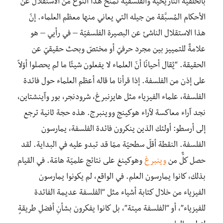
بالخلفيّة التاريخيّة والفلسفيّة تمنحُ هذا النوع من الاستقلال عن
الأحكام المُسبَّقة من جيله التي يعاني منها معظم العلماء. إنّ
هذا الاستقلال الناشئ عن البصيرة الفلسفيّة – في رأيي – هو
علامةٌ للتمييز بين مجرد حرفيّ أو مختصّ وبحث حقيقيّ عن
الحقيقة. “يُقال أحيانًا أنّ العلماء لا يفعلون شيئًا ما لم يحصلوا أوّلاً
على إذن من الفلسفة. إذا قرأنا ما قاله أعظم العلماء حول فائدة
الفلسفة، علماء الفيزياء مثل هايزنبرغ، شرودنجر، بور وآينشتاين،
نجد آراء معاكسة لآراء هوكينج ووينبرج. هذه حجة ثانية ترجع
إلى أرسطو: أولئك الذين ينكرون فائدة الفلسفة، يمارسون
الفلسفة. النقطة أقلّ سطحيّة ممّا قد تبدو عليه في البداية. لقد
حصل كلٌّ من
وينبرغ
وهوكينغ على نتائج علميّة هامّة. في القيام
بذلك، كانوا يمارسون العلم. في الواقع، لم يكونوا يمارسون
الفيزياء من خلال كتابة أشياء مثل “الفلسفة عديمة الفائدة
للفيزياء”، أو “الفلسفة ميتة”، بل كانوا يفكرون بشأنِ أفضلِ طريقةٍ