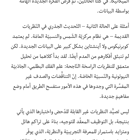
الميكانيكا. في كلتا الحالتين، تمّ فرض الفكرة الجديدة الهامّة
بواسطة البيانات.
أمثلة على الحالة الثانية – التّحديث الجذري في النّظريات
القديمة – هي نظام مركزيّة الشّمس والنسبيّة العامّة. لم يعتمد
كوبرنيكوس ولا آينشتاين بشكل كبير على البيانات الجديدة. لكن
لم تنبثق أفكارهم من العدم أيضًا. لقد بدأ كلاهما من تحليل
متعمّق للنظريات الراسخة النّاجحة: علم الفلك البطلمي، الجاذبيّة
النيوتونية والنّسبيّة الخاصّة. إنّ التناقُّضات والصدف غير
المفسَّرة التي وجدوها في هذه الأمور ستفسح الطريق أمام وضع
مفاهيمَ جديدة.
ليس تصيُّد النظريات غير القابلة للدّحض واختبارها الذي يأتي
بنتيجة، بل التوظيف المعقَّد للتوجيه، بناءً على تراكم هائل
ومتزايد باستمرار للمعرفة التجريبيّة والنظريّة، الذي يوفّر