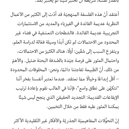
بالقدر نفسه، شريطة أن تختبر شيئًا لم يُختبَر بعد.
أعتقد أنّ هذه الفلسفة المنهجيّة قد أدّت إلى الكثير من الأعمال
النظرية عديمة الفائدة في الفيزياء والعديد من الاستثمارات
التجريبية عديمة الفائدة. فالشطحات التعسّفية في فضاء غير
المحدود من الاحتمالات لم تكن أبدًا وسيلة فعّالة لدراسة العلم.
ويتفرّع السبب إلى شقّين: أوّلًا، هناك الكثيرُ من الاحتمالات،
واحتمال العثور على فرصة جيّدة بالصُدفة البحتة ضئيل. والأهمّ
من ذلك، أنّ الطبيعة تفاجئنا دائمًا، ونحن- المخلوقات المحدودة
– أقلّ إبداعًا وخيالًا ممّا نعتقد. عندما نعتبر أنفسنا بفخر أنّنا
“نتكهّن على نطاق واسع”، فإنّنا في الغالب نقوم بإعادة ترتيب
الإيقاعات القديمة: التجديد الحقيقيّ الذي ينجح ليس شيئًا
يمكننا العثور عليه فقط من خلال التخمين.
إنّ التحوُّلات المفاهيميّة الجذريّة والأفكار غير التّقليدية الأكثر