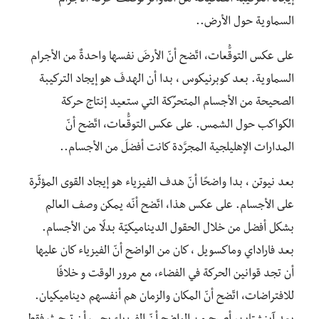
إيجاد التركيبة الصحيحة من الدوائر لوصف حركة الأجرام
السماوية حول الأرض..
على عكس التوقُّعات، اتّضح أنّ الأرضَ نفسها واحدةٌ من الأجرام
السماوية. بعد كوبرنيكوس ، بدا أن الهدفَ هو إيجاد التركيبة
الصحيحة من الأجسام المتحرِّكة التي ستعيد إنتاج حركة
الكواكب حول الشمس. على عكس التوقُّعات، اتّضح أنّ
المدارات الإهليلجية المجرَّدة كانت أفضلَ من الأجسام..
بعد نيوتن ، بدا واضحًا أنّ هدف الفيزياء هو إيجاد القوى المؤثّرة
على الأجسام. على عكس هذا، اتّضح أنّه يمكن وصف العالم
بشكل أفضل من خلال الحقول الديناميكيّة بدلًا من الأجسام.
بعد فاراداي وماكسويل ، كان من الواضح أنّ الفيزياء كان عليها
أن تجد قوانين الحركة في الفضاء، مع مرور الوقت و خلافًا
للافتراضات، اتّضح أنّ المكان والزمان هم أنفسهم ديناميكيان.