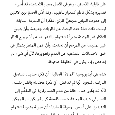
على قابلية الدّحض ، وهو في الأصل معيار التّحديد، قد أُسيء
تفسيره بشكل قاطع كمعيار للتّقييم. وقد أدّى الجمعُ بين الاثنين
إلى حدوث التباسٍ منهجيٍّ كارثيّ: ففكرة أنّ المعرفة السابقة
ليست ذات صلة عند البحث عن نظريات جديدة، وأنّ جميعَ
الأفكار غير المثبتة مثيرةٌ للاهتمام بالقدر نفسه وأنّ جميع الآثار
غير المقيسة من المرجح أن تحدث، وأنّ عمل المنظر يتمثّل في
خلق الاحتمالات التعسّفية من العدم وتطويرها، لأنّ أي شيء لم
يُدحض ربّما يكون في الحقيقة صحيحًا.
هذه هي أيديولوجية “لم لا؟” الحالية: أيّ فكرة جديدة تستحقّ
الدراسة، لمجرّد أنّها لم تُدحَض؛ أيّ فكرة محتملة بالقدر نفسه،
لأنّه قد يكون هناك حالة من عدم الاستمرارية في التقدُّم إلى
الأمام في درب المعرفة حسب فلسفة كون لم يكن من الممكن
التنبؤ بها على أساس المعرفة السابقة؛ أيّ تجربة مثيرة للاهتمام