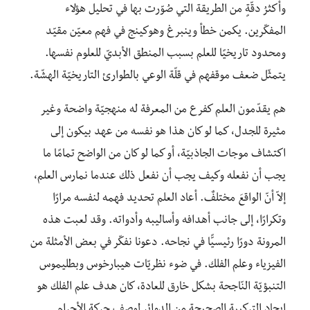
وأكثرُ دقّةٍ من الطريقة التي صُوّرت بها في تحليل هؤلاء
المفكّرين. يكمن خطأ وينبرغ وهوكينج في فهم معيّن مقيّد
ومحدود تاريخيًا للعلم بسبب المنطق الأبديّ للعلوم نفسها.
يتمثّل ضعف موقفهم في قلّة الوعي بالطوارئ التاريخيّة الهشّة.
هم يقدّمون العلم كفرع من المعرفة له منهجيّة واضحة وغير
مثيرة للجدل، كما لو كان هذا هو نفسه من عهد بيكون إلى
اكتشاف موجات الجاذبيّة، أو كما لو كان من الواضح تمامًا ما
يجب أن نفعله وكيف يجب أن نفعل ذلك عندما نمارس العلم،
إلاّ أنّ الواقعَ مختلفٌ. أعاد العلم تحديد فهمه لنفسه مرارًا
وتكرارًا، إلى جانب أهدافه وأساليبه وأدواته. وقد لعبت هذه
المرونة دورًا رئيسيًّا في نجاحه. دعونا نفكّر في بعض الأمثلة من
الفيزياء وعلم الفلك. في ضوء نظريّات هيبارخوس وبطليموس
التنبؤيّة النّاجحة بشكل خارق للعادة، كان هدف علم الفلك هو