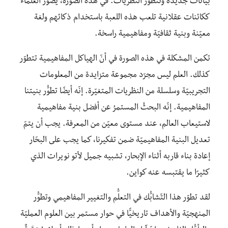
بيانات جديدة وتتطوّر النظريّات. في هذه الصورة، يُصوَّر العلماءُ
ككائنات عقلانية تلعب هذه اللعبة باستخدام ذكائهم ولغة
معيّنة وبنية ثقافيّة ومفاهيمية راسخة.
تكمن المشكلة في هذه الصورة في أنّ الهياكل المفاهيمية تتطوّر
كذلك. العلم ليس مجرّد مجموعة متزايدة من المعلومات
التجريبيّة وسلسلة من النظريات المتغيّرة. إنّه أيضًا تطوُّر بنيتنا
المفاهيمية. إنّه البحثُ المستمرُ عن أفضل بنية مفاهيمية
لاستيعاب العالم، عند مستوى معيّن من المعرفة. يجب أن يتمّ
تعديل البنية المفاهيميّة ضمن تفكيرنا، كما يجب على البحّار
إعادة بناء قاربه أثناء الإبحار، تشبيه جميل لأتو نويرات الذي
كثيرًا ما يقتبسه عنه كواين.
لقد تطوّر هذا التّشابُّك في التعلُّم والتغيير المفاهيمي وتطوُّر
المنهجيّة والأهداف تاريخيًّا في حوار مستمر بين العلوم العمليّة