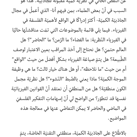
عن النقص الحالي في نظرية كميّة مقبولة للجاذبيّة. هذا هو
السبب في أنّ بعض العلماء، بمن فيهم أنا- الذي أعملُ في مجال
الجاذبيّة الكميّة- أكثرُ إدراكًا في الواقع لأهميّة الفلسفة في
الفيزياء. فيما يلي قائمة بالموضوعات التي تمّت مناقشتُها حاليًا
في الفيزياء النّظرية: ما الفضاء؟ ما الزّمن؟ ما “الحاضر”؟ هل
العالم حتميّ؟ هل نحتاج إلى أخذ المراقب بعين الاعتبار لوصف
الطّبيعة؟ هل يتمّ صياغة الفيزياء بشكلٍ أفضلَ من حيث “الواقع”
أم من حيث “ما نلاحظه”، أو هل هناك خيار ثالث؟ ما هي وظيفة
الموجة الكميّة؟ ماذا يعني بالضّبط “النّشوء”؟ هل نظريّة مجمل
الكون منطقيّة؟ هل من المنطقيّ أن نعتقد أنّ القوانين الفيزيائيّة
نفسها قد تتطوّر؟ من الواضح لي أنّ إسهاماتِ التفكير الفلسفيّ
في الماضي والحاضر لا يمكن التغاضّي عنها في معالجة هذه
المواضيع.
بالاطّلاع على الجاذبيّة الكميّة، منطقتي التقنيّة الخاصّة، يتمّ