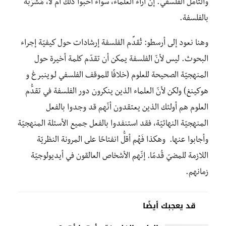
والتأمُّل الفلسفي. إنّ آراء العلماء، سواء أحبوا ذلك أم لا، مُشرَّبةٌ
بالفلسفة.
وهنا نعود إلى أرسطو: تُقدِّم الفلسفة إرشادات حول كيفيّة إجراء
البحوث. ليس لأنّ الفلسفة يمكن أن تقدّم كلمة أخيرة حول
المنهجيّة الصحيحة للعلوم (خلافًا للموقف الفلسفي لـوينبرغ و
هوكينغ) ولكن لأنّ العلماء الذين ينكرون دور الفلسفة في تقدُّم
العلوم هم أولئك الذين يعتقدون أنّهم قد وجدوا بالفعل
المنهجيّة النهائيّة، فقد استنفدوا بالفعل جميع الأسئلة المنهجيّة
وأجابوا عنها. وهكذا فَهُم أقلُّ انفتاحًا على المرونة النظريّة
اللازمة للمضيّ قُدمًا. إنّهم الأشخاص العالقون في أيديولوجيّة
زمانهم.
قد يعجبك أيضًا