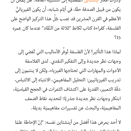
لإدراك أفكار
أينشتاين
المُفضية إلى النسبيّة العامّة. هل يمكن أن
يكون من قبيل الصدفة حقًا، في أيّام شبابه، أن يكون الفيزيائيُّ
الأعظم في القرن العشرين قد نصب جُلَّ هذا التركيز الواضح على
الفلسفة، كقراءة كتاب لكانط “ثلاثة من النُقّاد” عندما كان عمره
15؟
لماذا هذا التأثير؟ لأنّ الفلسفة تُوفِّر الأساليب التي تُفضي إلى
وجهات نظر جديدة وإلى التفكير النقدي. لدى الفلاسفة
الأدوات والمهارات التي تحتاجها الفيزياء، ولكن لا ينتمون إلى
تدريب الفيزيائيين: التحليل المفاهيميّ، الانتباه إلى الالتباس،
دقّة التعبير، القدرة على اكتشاف الثغرات في الحجج القياسيّة،
ابتكار وجهات نظر جديدة جذريًا؛ لتحديد نقاط الضعف
المفاهيميّة، والبحث عن تفسيرات مفاهيميّة بديلة.
لا أحد يعرض هذا أفضل من آينشتاين نفسه: “إنّ الإحاطة علمًا