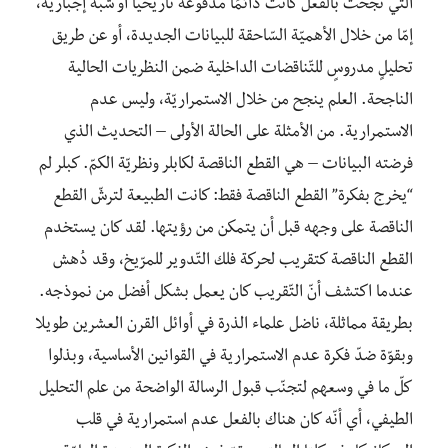
التي نجحت بالفعل كانت دائمًا مدفوعة تاريخيًّا أو شبه إجبارية،
إمّا من خلال الأهميّة السّاحقة للبيانات الجديدة، أو عن طريق
تحليلٍ مدروسٍ للتّناقضات الداخلية ضمن النظريات الحالية
الناجحة. العلم ينجح من خلال الاستمراريّة، وليس عدم
الاستمرارية. من الأمثلة على الحالة الأولى – التحديث الذي
فرضته البيانات – هي القطع الناقصة لكابلر ونظريّة الكمّ. كبلر لم
“يخرج بفكرة” القطع الناقصة فقط: كانت الطبيعة لترشّ القطع
الناقصة على وجهه قبل أن يتمكن من رؤيتها. لقد كان يستخدم
القطع الناقصة كتقريب لحركة فلك التّدوير للمرّيخ، وقد دُهش
عندما اكتشف أنّ التّقريب كان يعمل بشكل أفضل من نموذجه.
بطريقة مماثلة، ناضل علماء الذرة في أوائل القرن العشرين طويلا
وبقوّة ضدّ فكرة عدم الاستمرارية في القوانين الأساسية، وبذلوا
كلّ ما في وسعهم لتجنّب قبول الرسالة الواضحة من علم التحليل
الطيفي، أي أنّه كان هناك بالفعل عدم استمرارية في قلب