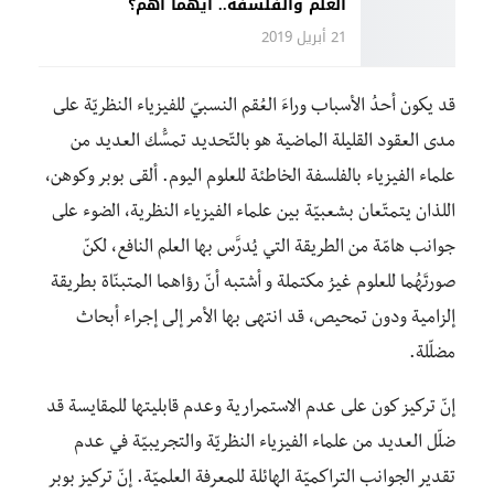
العلم والفلسفة.. أيهما أهم؟
21 أبريل 2019
قد يكون أحدُ الأسباب وراءَ العُقم النسبيّ للفيزياء النظريّة على
مدى العقود القليلة الماضية هو بالتّحديد تمسُّك العديد من
علماء الفيزياء بالفلسفة الخاطئة للعلوم اليوم. ألقى بوبر وكوهن،
اللذان يتمتّعان بشعبيّة بين علماء الفيزياء النظرية، الضوء على
جوانب هامّة من الطريقة التي يُدرَّس بها العلم النافع، لكنّ
صورتَهُما للعلوم غيرُ مكتملة و أشتبه أنّ رؤاهما المتبنّاة بطريقة
إلزامية ودون تمحيص، قد انتهى بها الأمر إلى إجراء أبحاث
مضلّلة.
إنّ تركيز كون على عدم الاستمرارية وعدم قابليتها للمقايسة قد
ضلّل العديد من علماء الفيزياء النظريّة والتجريبيّة في عدم
تقدير الجوانب التراكميّة الهائلة للمعرفة العلميّة. إنّ تركيز بوبر