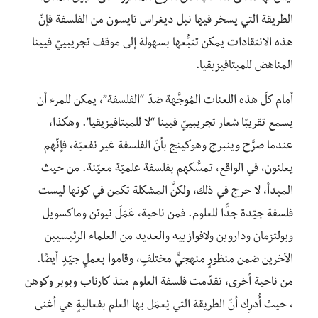
الطريقة التي يسخر فيها نيل ديغراس تايسون من الفلسفة فإنّ
هذه الانتقادات يمكن تتبُّعها بسهولة إلى موقف تجريبييّ فيينا
المناهض للميتافيزيقيا.
أمام كلّ هذه اللعنات المُوجَّهة ضدّ “الفلسفة”، يمكن للمرء أن
يسمع تقريبًا شعار تجريبييّ فيينا “لا للميتافيزيقيا”. وهكذا،
عندما صرَّح وينبرج وهوكينج بأنّ الفلسفة غير نفعيّة، فإنّهم
يعلنون، في الواقع، تمسُّكهم بفلسفة علميّة معيّنة. من حيث
المبدأ، لا حرج في ذلك، ولكنَّ المشكلة تكمن في كونها ليست
فلسفة جيّدة جدًّا للعلوم. فمن ناحية، عَمَلَ نيوتن وماكسويل
وبولتزمان وداروين ولافوازييه والعديد من العلماء الرئيسيين
الآخرين ضمن منظورٍ منهجيٍّ مختلفٍ، وقاموا بعملٍ جيّدٍ أيضًا.
من ناحية أخرى، تقدّمت فلسفة العلوم منذ كارناب وبوبر وكوهن
، حيث أُدرِك أنّ الطريقة التي يُعمَل بها العلم بفعاليةٍ هي أغنى