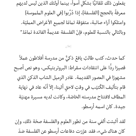
يفعلون ذلك تلقائيًّا بشكلٍ أسوأ، بينما أولئك الذين ليس لديهم
معرفةً بالحجج [الفلسفة]، إذا دُرِّبوا [في العلوم الملموسة]
وامتلكوا آراء صائبة، متفوّقة تمامًا لجميع الأغراض العمليّة.
وبالتالي بالنسبة للعلوم، فإنّ الفلسفة عديمةُ الفائدة تمامًا.”
إعلان
كما حدث، كتب طالبٌ يافعٌ ذكيٌّ من مدرسة أفلاطون عملاً
قصيرًا ردًّا على انتقادات سقراط: البروتربتيكس، وهو نص أصبح
مشهورًا في العصور القديمة. غادر الزميل الشاب الذكيّ الذي
قام بتأليف الكُتيّب في وقتٍ لاحقٍ أثينا، إلاّ أنّه عاد في نهاية
المطاف لافتتاح مدرسته الخاصّة، وكانت لديه مسيرة مهنيّة
جيدة. كان اسمه أرسطو.
لقد أثبتت ألفي سنة من تطور العلوم والفلسفة صحّة ذلك، وإن
كان هناك شيء، فقد عزّزت دفاعات أرسطو عن الفلسفة ضدّ