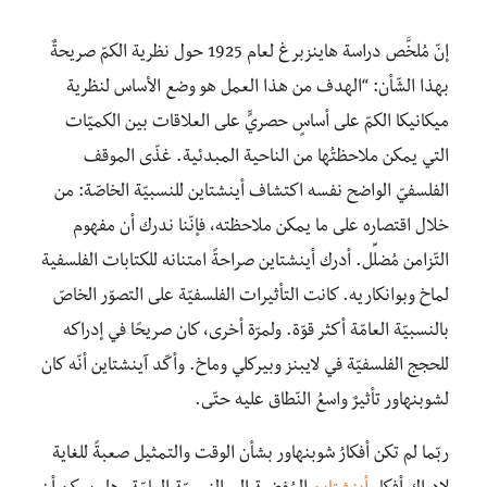
إنّ مُلخَّص دراسة هاينزبرغ لعام 1925 حول نظرية الكمّ صريحةٌ
بهذا الشّأن: “الهدف من هذا العمل هو وضع الأساس لنظرية
ميكانيكا الكمّ على أساسٍ حصريٍّ على العلاقات بين الكميّات
التي يمكن ملاحظتُها من الناحية المبدئية. غذّى الموقف
الفلسفيّ الواضح نفسه اكتشاف أينشتاين للنسبيّة الخاصّة: من
خلال اقتصاره على ما يمكن ملاحظته، فإنّنا ندرك أن مفهوم
التّزامن مُضلِّل. أدرك أينشتاين صراحةً امتنانه للكتابات الفلسفية
لماخ وبوانكاريه. كانت التأثيرات الفلسفيّة على التصوّر الخاصّ
بالنسبيّة العامّة أكثر قوّة. ولمرّة أخرى، كان صريحًا في إدراكه
للحجج الفلسفيّة في لايبنز وبيركلي وماخ. وأكّد آينشتاين أنّه كان
لشوبنهاور تأثيرٌ واسعُ النّطاق عليه حتّى.
ربّما لم تكن أفكارُ شوبنهاور بشأن الوقت والتمثيل صعبةً للغاية