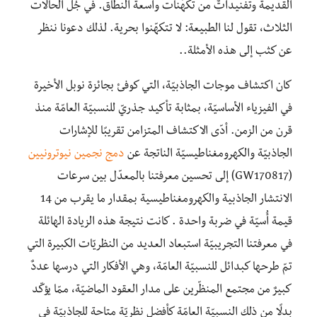
القديمة وتفنيداتٌ من تكهُّنات واسعة النطاق. في جُلِّ الحالات
الثلاث، تقول لنا الطبيعة: لا تتكهّنوا بحرية. لذلك دعونا ننظر
عن كثب إلى هذه الأمثلة..
كان اكتشاف موجات الجاذبيّة، التي كوفئ بجائزة نوبل الأخيرة
في الفيزياء الأساسيّة، بمثابة تأكيد جذريّ للنسبيّة العامّة منذ
قرن من الزمن. أدّى الاكتشاف المتزامن تقريبًا للإشارات
الجاذبيّة والكهرومغناطيسيّة الناتجة عن
دمج نجمين نيوترونيين
(GW170817) إلى تحسين معرفتنا بالمعدّل بين سرعات
الانتشار الجاذبية والكهرومغناطيسية بمقدار ما يقرب من 14
قيمة أُسيّة في ضربة واحدة . كانت نتيجة هذه الزيادة الهائلة
في معرفتنا التجريبيّة استبعاد العديد من النظريّات الكبيرة التي
تمّ طرحها كبدائل للنسبيّة العامّة، وهي الأفكار التي درسها عددٌ
كبيرٌ من مجتمع المنظّرين على مدار العقود الماضيّة، ممّا يؤكّد
بدلًا من ذلك النسبيّة العامّة كأفضل نظريّة متاحة للجاذبيّة في