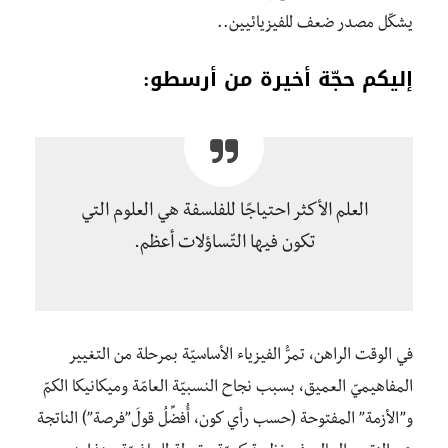
يشكّل مصدر ضعف للفيزيائيين..
إليكم حجّة أخيرة من أرسطو:
العلم الأكثر احتياجًا للفلسفة هي العلوم التي
تكون فيها التّساؤلات أعظم.
في الوقت الراهن، تمرُّ الفيزياء الأساسيّة بمرحلة من التغيير
المفاهيميّ العميق، بسبب نجاح النسبيّة العامّة وميكانيكا الكمّ
و”الأزمة” المفتوحة (حسب رأي كون، أُفضِّلُ قولَ”فرصة”) الناتجة