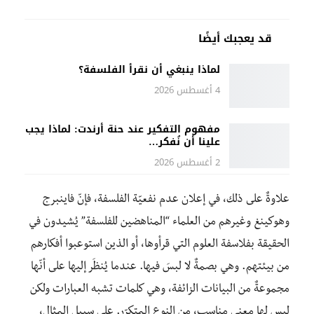
قد يعجبك أيضًا
لماذا ينبغي أن نقرأ الفلسفة؟
4 أغسطس 2026
مفهوم التفكير عند حنة أرندت: لماذا يجب
علينا أن نُفكر…
2 أغسطس 2026
علاوةٌ على ذلك، في إعلان عدم نفعيّة الفلسفة، فإنّ فاينبرج
وهوكينغ وغيرهم من العلماء “المناهضين للفلسفة” يُشيدون في
الحقيقة بفلاسفة العلوم التي قرأوها، أو الذين استوعبوا أفكارهم
من بيئتهم. وهي بصمةٌ لا لبسَ فيها. عندما يُنظَر إليها على أنّها
مجموعةٌ من البيانات الزائفة، وهي كلمات تشبه العبارات ولكن
ليس لها معنى مناسب، من النوع المتكرّر. على سبيل المثال،