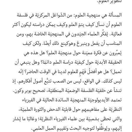
لتطوير العلوم.
المسألة هي منهجية العلوم: من الشّواغل المركزيّة في فلسفة
العلوم أن نسأل كيف يتمّ العلم وكيف يمكن دراسته ليكون أكثر
فعاليّة. يُفكِّر العلماء الجيّدون في المنهجيّة الخاصّة بهم، ومن
المناسب أن يفعل وينبرغ وهوكينغ ذلك أيضًا. ولكن كيف
يُعبِّرون عن فكرة معيّنة حول منهجيّة العلم؟ هل هذه هي
الحقيقة الأبديّة حول كيفيّة دراسة العلم دائمًا؟ وهل ينبغي أن
تعمل؟ هل هو أفضلُ فَهْمٍ للعلوم لدينا في الوقت الحاضر؟ إنّه
ليس كذلك. في الواقع، ليس من الصعب تتبُّع أصول أفكارهم. إذ
تنشأ عن خلفيّة الفلسفة الوضعيّة المنطقيّة، تصحيح بوبر وكون.
تعتمد الأيديولوجيّة المنهجيّة السائدة الحاليّة في الفيزياء
النظريّة على مفاهيمهم حول قابليّة الدحض والثورة العلميّة،
والتي تحظى بشعبيّة بين علماء الفيزياء النظريّة؛ وغالبًا ما يُشار
إليهم، ويُوظَّفوا لتوجيه البحث وتقييم العمل العلمي.