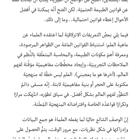
بعد آينشتاين، أصبح من الواضح أنّ الفيزياء يجب أن تبحث فقط
عن قوانين الطبيعة الحتميّة. لكن اتّضح أنّه يمكننا في أفضل
الأحوال إعطاء قوانين احتمالية.. وما إلى ذلك.
فيما يلي بعضُ التعريفات الانزلاقيّة لما اعتقده العلماء عن
ماهية العلم: استنباط القوانين العامّة من الظواهر المرصودة،
ومعرفة أهمّ مكوّنات الطبيعة، والمحاسبة المتعلّقة بالنُّظم في
الملاحظات التجريبيّة، وإيجاد مخطَّطات مفاهيميّة مؤقَّتة لفهم
العالم، (آخرها هو ما يعجبني). العلم ليس خطّة له منهجيّة
مكتوبة على الحجر أو بنية مفاهيميّة ثابتة. إنّه مسعًى دائمُ
التطوُّر لفهم العالم بشكل أفضل. في سياق تطوّره، انتُهكت مرارًا
وتكرارًا قواعدُه الخاصة وافتراضاته المنهجيّة المُعلَنة.
إنّ الوصفَ الشائع حاليًا لما يفعله العلماءُ هو جمع البيانات
وإدراكها في شكل نظريات. مع مرور الوقت، يتمُّ الحصول على